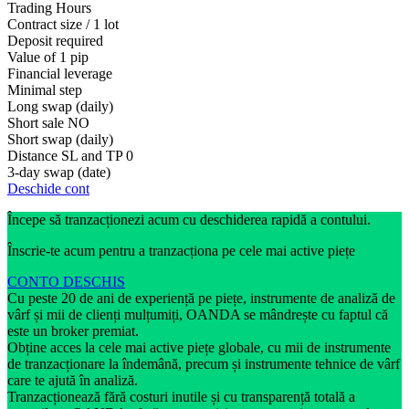
Trading Hours
Contract size / 1 lot
Deposit required
Value of 1 pip
Financial leverage
Minimal step
Long swap (daily)
Short sale
NO
Short swap (daily)
Distance SL and TP
0
3-day swap (date)
Deschide cont
Începe să tranzacționezi acum cu deschiderea rapidă a contului.
Înscrie-te acum pentru a tranzacționa pe cele mai active piețe
CONTO DESCHIS
Cu peste 20 de ani de experiență pe piețe, instrumente de analiză de
vârf și mii de clienți mulțumiți, OANDA se mândrește cu faptul că
este un broker premiat.
Obține acces la cele mai active piețe globale, cu mii de instrumente
de tranzacționare la îndemână, precum și instrumente tehnice de vârf
care te ajută în analiză.
Tranzacționează fără costuri inutile și cu transparență totală a