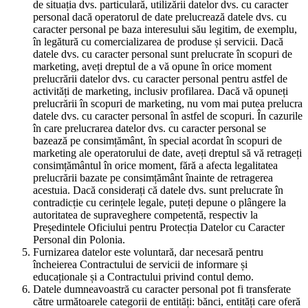
de situația dvs. particulară, utilizării datelor dvs. cu caracter
personal dacă operatorul de date prelucrează datele dvs. cu
caracter personal pe baza interesului său legitim, de exemplu,
în legătură cu comercializarea de produse și servicii. Dacă
datele dvs. cu caracter personal sunt prelucrate în scopuri de
marketing, aveți dreptul de a vă opune în orice moment
prelucrării datelor dvs. cu caracter personal pentru astfel de
activități de marketing, inclusiv profilarea. Dacă vă opuneți
prelucrării în scopuri de marketing, nu vom mai putea prelucra
datele dvs. cu caracter personal în astfel de scopuri. În cazurile
în care prelucrarea datelor dvs. cu caracter personal se
bazează pe consimțământ, în special acordat în scopuri de
marketing ale operatorului de date, aveți dreptul să vă retrageți
consimțământul în orice moment, fără a afecta legalitatea
prelucrării bazate pe consimțământ înainte de retragerea
acestuia. Dacă considerați că datele dvs. sunt prelucrate în
contradicție cu cerințele legale, puteți depune o plângere la
autoritatea de supraveghere competentă, respectiv la
Președintele Oficiului pentru Protecția Datelor cu Caracter
Personal din Polonia.
Furnizarea datelor este voluntară, dar necesară pentru
încheierea Contractului de servicii de informare și
educaționale și a Contractului privind contul demo.
Datele dumneavoastră cu caracter personal pot fi transferate
către următoarele categorii de entități: bănci, entități care oferă