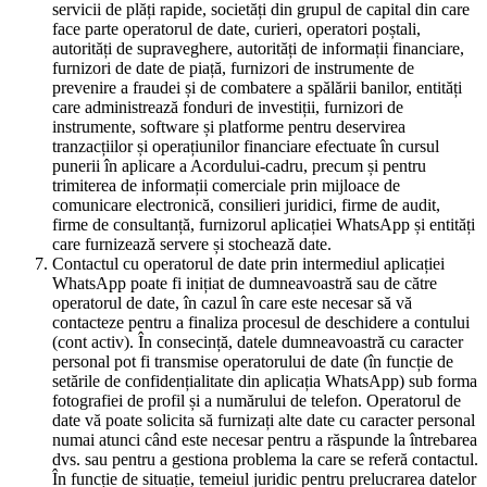
servicii de plăți rapide, societăți din grupul de capital din care
face parte operatorul de date, curieri, operatori poștali,
autorități de supraveghere, autorități de informații financiare,
furnizori de date de piață, furnizori de instrumente de
prevenire a fraudei și de combatere a spălării banilor, entități
care administrează fonduri de investiții, furnizori de
instrumente, software și platforme pentru deservirea
tranzacțiilor și operațiunilor financiare efectuate în cursul
punerii în aplicare a Acordului-cadru, precum și pentru
trimiterea de informații comerciale prin mijloace de
comunicare electronică, consilieri juridici, firme de audit,
firme de consultanță, furnizorul aplicației WhatsApp și entități
care furnizează servere și stochează date.
Contactul cu operatorul de date prin intermediul aplicației
WhatsApp poate fi inițiat de dumneavoastră sau de către
operatorul de date, în cazul în care este necesar să vă
contacteze pentru a finaliza procesul de deschidere a contului
(cont activ). În consecință, datele dumneavoastră cu caracter
personal pot fi transmise operatorului de date (în funcție de
setările de confidențialitate din aplicația WhatsApp) sub forma
fotografiei de profil și a numărului de telefon. Operatorul de
date vă poate solicita să furnizați alte date cu caracter personal
numai atunci când este necesar pentru a răspunde la întrebarea
dvs. sau pentru a gestiona problema la care se referă contactul.
În funcție de situație, temeiul juridic pentru prelucrarea datelor