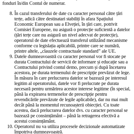
fonduri în/din Contul de numerar.
În cazul transferului de date cu caracter personal către țări
terțe, adică către destinatari stabiliți în afara Spațiului
Economic European sau a Elveției, în țări care, potrivit
Comisiei Europene, nu asigură o protecție suficientă a datelor
(țări terțe care nu asigură un nivel adecvat de protecție),
operatorul de date efectuează transferul utilizând mecanisme
conforme cu legislația aplicabilă, printre care se numără,
printre altele, „clauzele contractuale standard” ale UE.
Datele dumneavoastră cu caracter personal vor fi stocate pe
durata Contractului de servicii de informare și educație sau a
Contractului privind contul demo, precum și după încetarea
acestora, pe durata termenului de prescripție prevăzut de lege.
În măsura în care prelucrarea datelor se bazează pe interesul
legitim al operatorului, datele vor fi prelucrate pe durata
necesară pentru urmărirea acestor interese legitime (în special,
până la expirarea termenelor de prescripție pentru
revendicările prevăzute de legile aplicabile), dar nu mai mult
decât până la momentul recunoașterii obiecției. Cu toate
acestea, dacă prelucrarea datelor dvs. cu caracter personal se
bazează pe consimțământ – până la retragerea efectivă a
acestui consimțământ.
Operatorul nu va utiliza procesele decizionale automatizate
împotriva dumneavoastră.