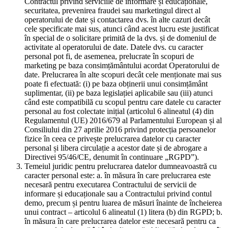
Contractul privind serviciile de informare și educaționale,
securitatea, prevenirea fraudei sau marketingul direct al
operatorului de date și contactarea dvs. în alte cazuri decât
cele specificate mai sus, atunci când acest lucru este justificat
în special de o solicitare primită de la dvs. și de domeniul de
activitate al operatorului de date. Datele dvs. cu caracter
personal pot fi, de asemenea, prelucrate în scopuri de
marketing pe baza consimțământului acordat Operatorului de
date. Prelucrarea în alte scopuri decât cele menționate mai sus
poate fi efectuată: (i) pe baza obținerii unui consimțământ
suplimentar, (ii) pe baza legislației aplicabile sau (iii) atunci
când este compatibilă cu scopul pentru care datele cu caracter
personal au fost colectate inițial (articolul 6 alineatul (4) din
Regulamentul (UE) 2016/679 al Parlamentului European și al
Consiliului din 27 aprilie 2016 privind protecția persoanelor
fizice în ceea ce privește prelucrarea datelor cu caracter
personal și libera circulație a acestor date și de abrogare a
Directivei 95/46/CE, denumit în continuare „RGPD”).
Temeiul juridic pentru prelucrarea datelor dumneavoastră cu
caracter personal este: a. în măsura în care prelucrarea este
necesară pentru executarea Contractului de servicii de
informare și educaționale sau a Contractului privind contul
demo, precum și pentru luarea de măsuri înainte de încheierea
unui contract – articolul 6 alineatul (1) litera (b) din RGPD; b.
în măsura în care prelucrarea datelor este necesară pentru ca