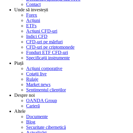
Contact
Unde să investești
Forex
Acțiuni
ETFs
Acțiuni CFD-uri
Indici CFD
CFD-uri pe mărfuri
CFD-uri pe criptomonede
Fonduri ETF CFD-uri
Specificații instrumente
Piață
Acțiuni corporative
Cotații live
Rulaje
Market news
Sentimentul clienților
Despre noi
OANDA Group
Carieră
Altele
Documente
Blog
Securitate cibernetică
Actualizări