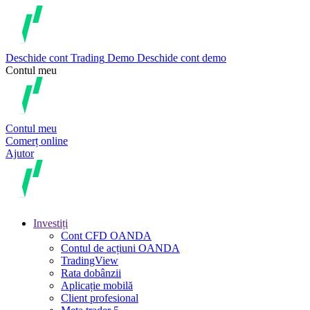
Deschide cont
Trading
Demo
Deschide cont demo
Contul meu
Contul meu
Comerț online
Ajutor
Investiți
Cont CFD OANDA
Contul de acțiuni OANDA
TradingView
Rata dobânzii
Aplicație mobilă
Client profesional