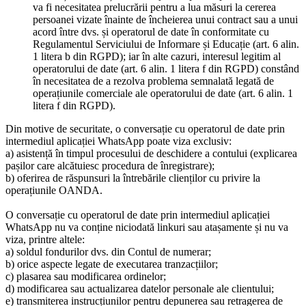
va fi necesitatea prelucrării pentru a lua măsuri la cererea
persoanei vizate înainte de încheierea unui contract sau a unui
acord între dvs. și operatorul de date în conformitate cu
Regulamentul Serviciului de Informare și Educație (art. 6 alin.
1 litera b din RGPD); iar în alte cazuri, interesul legitim al
operatorului de date (art. 6 alin. 1 litera f din RGPD) constând
în necesitatea de a rezolva problema semnalată legată de
operațiunile comerciale ale operatorului de date (art. 6 alin. 1
litera f din RGPD).
Din motive de securitate, o conversație cu operatorul de date prin
intermediul aplicației WhatsApp poate viza exclusiv:
a) asistență în timpul procesului de deschidere a contului (explicarea
pașilor care alcătuiesc procedura de înregistrare);
b) oferirea de răspunsuri la întrebările clienților cu privire la
operațiunile OANDA.
O conversație cu operatorul de date prin intermediul aplicației
WhatsApp nu va conține niciodată linkuri sau atașamente și nu va
viza, printre altele:
a) soldul fondurilor dvs. din Contul de numerar;
b) orice aspecte legate de executarea tranzacțiilor;
c) plasarea sau modificarea ordinelor;
d) modificarea sau actualizarea datelor personale ale clientului;
e) transmiterea instrucțiunilor pentru depunerea sau retragerea de