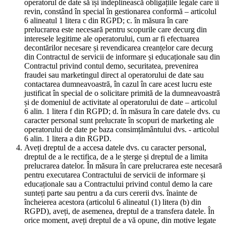
operatorul de date să își îndeplinească obligațiile legale care îi
revin, constând în special în gestionarea conformă – articolul
6 alineatul 1 litera c din RGPD; c. în măsura în care
prelucrarea este necesară pentru scopurile care decurg din
interesele legitime ale operatorului, cum ar fi efectuarea
decontărilor necesare și revendicarea creanțelor care decurg
din Contractul de servicii de informare și educaționale sau din
Contractul privind contul demo, securitatea, prevenirea
fraudei sau marketingul direct al operatorului de date sau
contactarea dumneavoastră, în cazul în care acest lucru este
justificat în special de o solicitare primită de la dumneavoastră
și de domeniul de activitate al operatorului de date – articolul
6 alin. 1 litera f din RGPD; d. în măsura în care datele dvs. cu
caracter personal sunt prelucrate în scopuri de marketing ale
operatorului de date pe baza consimțământului dvs. - articolul
6 alin. 1 litera a din RGPD.
Aveți dreptul de a accesa datele dvs. cu caracter personal,
dreptul de a le rectifica, de a le șterge și dreptul de a limita
prelucrarea datelor. În măsura în care prelucrarea este necesară
pentru executarea Contractului de servicii de informare și
educaționale sau a Contractului privind contul demo la care
sunteți parte sau pentru a da curs cererii dvs. înainte de
încheierea acestora (articolul 6 alineatul (1) litera (b) din
RGPD), aveți, de asemenea, dreptul de a transfera datele. În
orice moment, aveți dreptul de a vă opune, din motive legate