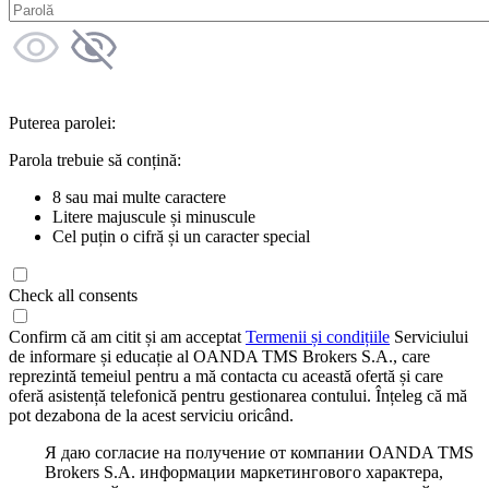
Puterea parolei:
Parola trebuie să conțină:
8 sau mai multe caractere
Litere majuscule și minuscule
Cel puțin o cifră și un caracter special
Check all consents
Confirm că am citit și am acceptat
Termenii și condițiile
Serviciului
de informare și educație al OANDA TMS Brokers S.A., care
reprezintă temeiul pentru a mă contacta cu această ofertă și care
oferă asistență telefonică pentru gestionarea contului. Înțeleg că mă
pot dezabona de la acest serviciu oricând.
Я даю согласие на получение от компании OANDA TMS
Brokers S.A. информации маркетингового характера,