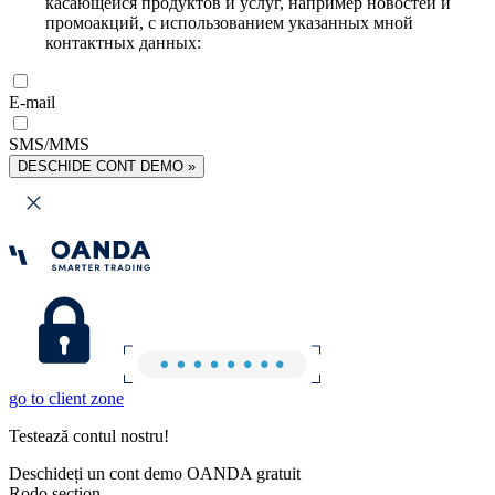
касающейся продуктов и услуг, например новостей и
промоакций, с использованием указанных мной
контактных данных:
E-mail
SMS/MMS
DESCHIDE CONT DEMO »
go to client zone
Testează contul nostru!
Deschideți un cont demo OANDA gratuit
Rodo section