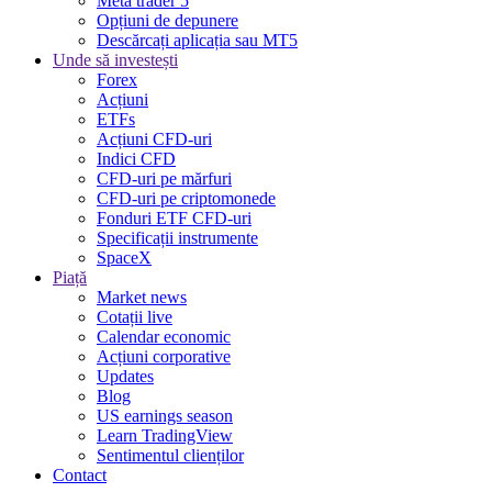
Meta trader 5
Opțiuni de depunere
Descărcați aplicația sau MT5
Unde să investești
Forex
Acțiuni
ETFs
Acțiuni CFD-uri
Indici CFD
CFD-uri pe mărfuri
CFD-uri pe criptomonede
Fonduri ETF CFD-uri
Specificații instrumente
SpaceX
Piață
Market news
Cotații live
Calendar economic
Acțiuni corporative
Updates
Blog
US earnings season
Learn TradingView
Sentimentul clienților
Contact