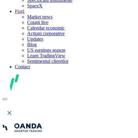
Specificații instrumente
SpaceX
Piață
Market news
Cotații live
Calendar economic
Acțiuni corporative
Updates
Blog
US earnings season
Learn TradingView
Sentimentul clienților
Contact