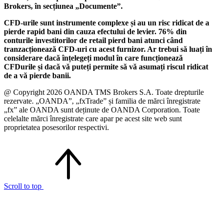
Brokers, în secțiunea „Documente”.
CFD-urile sunt instrumente complexe și au un risc ridicat de a
pierde rapid bani din cauza efectului de levier. 76% din
conturile investitorilor de retail pierd bani atunci când
tranzacționează CFD-uri cu acest furnizor. Ar trebui să luați în
considerare dacă înțelegeți modul în care funcționează
CFDurile și dacă vă puteți permite să vă asumați riscul ridicat
de a vă pierde banii.
@ Copyright 2026 OANDA TMS Brokers S.A. Toate drepturile
rezervate. „OANDA”, „fxTrade” și familia de mărci înregistrate
„fx” ale OANDA sunt deținute de OANDA Corporation. Toate
celelalte mărci înregistrate care apar pe acest site web sunt
proprietatea posesorilor respectivi.
Scroll to top