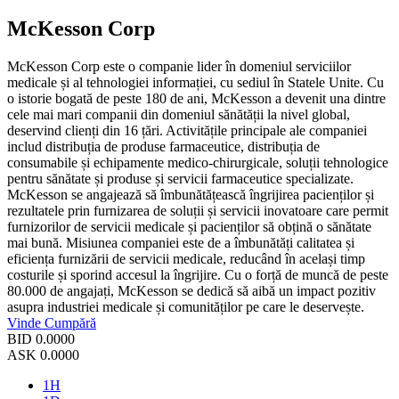
McKesson Corp
McKesson Corp este o companie lider în domeniul serviciilor
medicale și al tehnologiei informației, cu sediul în Statele Unite. Cu
o istorie bogată de peste 180 de ani, McKesson a devenit una dintre
cele mai mari companii din domeniul sănătății la nivel global,
deservind clienți din 16 țări. Activitățile principale ale companiei
includ distribuția de produse farmaceutice, distribuția de
consumabile și echipamente medico-chirurgicale, soluții tehnologice
pentru sănătate și produse și servicii farmaceutice specializate.
McKesson se angajează să îmbunătățească îngrijirea pacienților și
rezultatele prin furnizarea de soluții și servicii inovatoare care permit
furnizorilor de servicii medicale și pacienților să obțină o sănătate
mai bună. Misiunea companiei este de a îmbunătăți calitatea și
eficiența furnizării de servicii medicale, reducând în același timp
costurile și sporind accesul la îngrijire. Cu o forță de muncă de peste
80.000 de angajați, McKesson se dedică să aibă un impact pozitiv
asupra industriei medicale și comunităților pe care le deservește.
Vinde
Cumpără
BID
0.0000
ASK
0.0000
1H