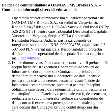
Politica de confidențialitate a OANDA TMS Brokers S.A. –
Cont demo, informații și servicii educaționale
Operatorul datelor dumneavoastră cu caracter personal este
OANDA TMS Brokers S.A., cu sediul în Varșovia, str.
Rondo Daszyńskiego nr. 1, 00-843 Varșovia, cod fiscal (NIP):
526-275-91-31, pentru care Tribunalul Districtual al Capitalei
Varșovia din Varșovia, Secția a XIII-a Comercială a
Registrului Național Judiciar, păstrează dosarele de
înregistrare sub numărul KRS: 0000204776, capital social 3
537 560 PLN (varsat integral). Responsabilul cu protecția
datelor numit de operatorul de date poate fi contactat prin e-
mail:
odo@tms.pl
.
Datele dumneavoastră cu caracter personal vor fi prelucrate în
scopul încheierii și executării Contractului de servicii de
informare și educaționale și a Contractului privind contul
demo între dumneavoastră și operatorul de date, inclusiv
pentru a lua măsuri la cererea persoanei vizate înainte de
încheierea acestor contracte, precum și pentru a îndeplini
obligațiile care decurg din reglementările privind gestionarea
consimțământului. Datele dvs. personale vor fi, de asemenea,
prelucrate în scopul intereselor legitime ale operatorului de
date, cum ar fi exercitarea pretențiilor contractuale legitime
care decurg din Contractul privind contul demo sau din