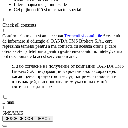
Litere majuscule și minuscule
Cel puțin o cifră și un caracter special
Check all consents
Confirm că am citit și am acceptat
Termenii și condițiile
Serviciului
de informare și educație al OANDA TMS Brokers S.A., care
reprezintă temeiul pentru a mă contacta cu această ofertă și care
oferă asistență telefonică pentru gestionarea contului. Înțeleg că mă
pot dezabona de la acest serviciu oricând.
Я даю согласие на получение от компании OANDA TMS
Brokers S.A. информации маркетингового характера,
касающейся продуктов и услуг, например новостей и
промоакций, с использованием указанных мной
контактных данных:
E-mail
SMS/MMS
DESCHIDE CONT DEMO »