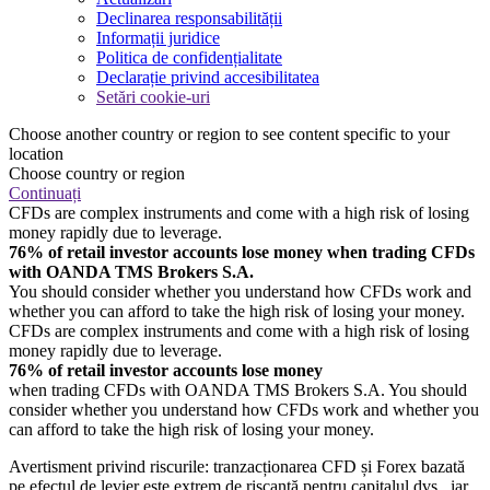
Declinarea responsabilității
Informații juridice
Politica de confidențialitate
Declarație privind accesibilitatea
Setări cookie-uri
Choose another country or region to see content specific to your
location
Choose country or region
Continuați
CFDs are complex instruments and come with a high risk of losing
money rapidly due to leverage.
76% of retail investor accounts lose money when trading CFDs
with OANDA TMS Brokers S.A.
You should consider whether you understand how CFDs work and
whether you can afford to take the high risk of losing your money.
CFDs are complex instruments and come with a high risk of losing
money rapidly due to leverage.
76% of retail investor accounts lose money
when trading CFDs with OANDA TMS Brokers S.A. You should
consider whether you understand how CFDs work and whether you
can afford to take the high risk of losing your money.
Avertisment privind riscurile: tranzacționarea CFD și Forex bazată
pe efectul de levier este extrem de riscantă pentru capitalul dvs., iar