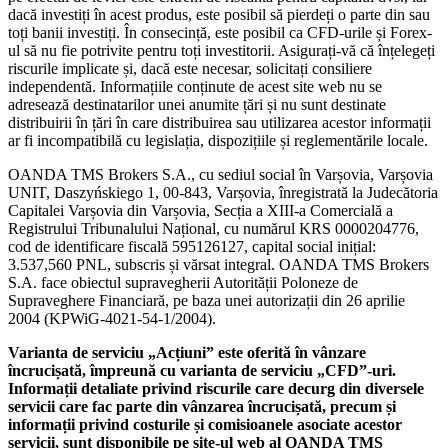
dacă investiți în acest produs, este posibil să pierdeți o parte din sau
toți banii investiți. În consecință, este posibil ca CFD-urile și Forex-
ul să nu fie potrivite pentru toți investitorii. Asigurați-vă că înțelegeți
riscurile implicate și, dacă este necesar, solicitați consiliere
independentă. Informațiile conținute de acest site web nu se
adresează destinatarilor unei anumite țări și nu sunt destinate
distribuirii în țări în care distribuirea sau utilizarea acestor informații
ar fi incompatibilă cu legislația, dispozițiile și reglementările locale.
OANDA TMS Brokers S.A., cu sediul social în Varșovia, Varșovia
UNIT, Daszyńskiego 1, 00-843, Varșovia, înregistrată la Judecătoria
Capitalei Varșovia din Varșovia, Secția a XIII-a Comercială a
Registrului Tribunalului Național, cu numărul KRS 0000204776,
cod de identificare fiscală 595126127, capital social inițial:
3.537,560 PNL, subscris și vărsat integral. OANDA TMS Brokers
S.A. face obiectul supravegherii Autorității Poloneze de
Supraveghere Financiară, pe baza unei autorizații din 26 aprilie
2004 (KPWiG-4021-54-1/2004).
Varianta de serviciu „Acțiuni” este oferită în vânzare
încrucișată, împreună cu varianta de serviciu „CFD”-uri.
Informații detaliate privind riscurile care decurg din diversele
servicii care fac parte din vânzarea încrucișată, precum și
informații privind costurile și comisioanele asociate acestor
servicii, sunt disponibile pe site-ul web al OANDA TMS