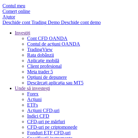
Contul meu
Comerț online
Ajutor
Deschide cont
Trading
Demo
Deschide cont demo
Investiți
Cont CFD OANDA
Contul de acțiuni OANDA
TradingView
Rata dobânzii
Aplicație mobilă
Client profesional
Meta trader 5
Opțiuni de depunere
Descărcați aplicația sau MT5
Unde să investești
Forex
Acțiuni
ETFs
Acțiuni CFD-uri
Indici CFD
CFD-uri pe mărfuri
CFD-uri pe criptomonede
Fonduri ETF CFD-uri