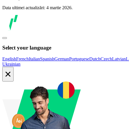
Data ultimei actualizări: 4 martie 2026.
Select your language
English
French
Italian
Spanish
German
Portuguese
Dutch
Czech
Latvian
L
Ukrainian
×