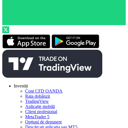
Investiți
Cont CFD OANDA
Rata dobânzii
TradingView
Aplicație mobilă
Client profesional
MetaTrader 5
Opțiuni de depunere
Descărcați aplicația sau MT5