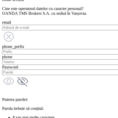
Cine este operatorul datelor cu caracter personal?
OANDA TMS Brokers S.A. cu sediul în Varșovia.
email
phone_prefix
phone
Password
Puterea parolei:
Parola trebuie să conțină:
8 sau mai multe caractere