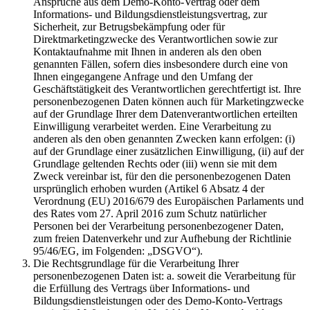
Ansprüche aus dem Demo-Konto-Vertrag oder dem
Informations- und Bildungsdienstleistungsvertrag, zur
Sicherheit, zur Betrugsbekämpfung oder für
Direktmarketingzwecke des Verantwortlichen sowie zur
Kontaktaufnahme mit Ihnen in anderen als den oben
genannten Fällen, sofern dies insbesondere durch eine von
Ihnen eingegangene Anfrage und den Umfang der
Geschäftstätigkeit des Verantwortlichen gerechtfertigt ist. Ihre
personenbezogenen Daten können auch für Marketingzwecke
auf der Grundlage Ihrer dem Datenverantwortlichen erteilten
Einwilligung verarbeitet werden. Eine Verarbeitung zu
anderen als den oben genannten Zwecken kann erfolgen: (i)
auf der Grundlage einer zusätzlichen Einwilligung, (ii) auf der
Grundlage geltenden Rechts oder (iii) wenn sie mit dem
Zweck vereinbar ist, für den die personenbezogenen Daten
ursprünglich erhoben wurden (Artikel 6 Absatz 4 der
Verordnung (EU) 2016/679 des Europäischen Parlaments und
des Rates vom 27. April 2016 zum Schutz natürlicher
Personen bei der Verarbeitung personenbezogener Daten,
zum freien Datenverkehr und zur Aufhebung der Richtlinie
95/46/EG, im Folgenden: „DSGVO“).
Die Rechtsgrundlage für die Verarbeitung Ihrer
personenbezogenen Daten ist: a. soweit die Verarbeitung für
die Erfüllung des Vertrags über Informations- und
Bildungsdienstleistungen oder des Demo-Konto-Vertrags