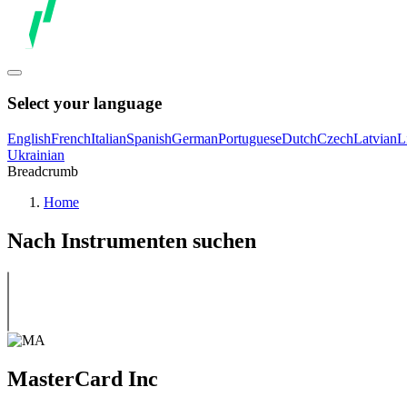
Select your language
English
French
Italian
Spanish
German
Portuguese
Dutch
Czech
Latvian
L
Ukrainian
Breadcrumb
Home
Nach Instrumenten suchen
MasterCard Inc