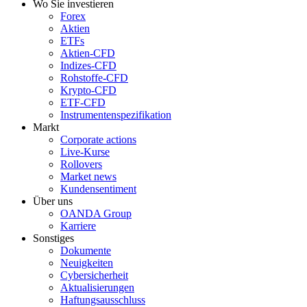
Wo Sie investieren
Forex
Aktien
ETFs
Aktien-CFD
Indizes-CFD
Rohstoffe-CFD
Krypto-CFD
ETF-CFD
Instrumentenspezifikation
Markt
Corporate actions
Live-Kurse
Rollovers
Market news
Kundensentiment
Über uns
OANDA Group
Karriere
Sonstiges
Dokumente
Neuigkeiten
Cybersicherheit
Aktualisierungen
Haftungsausschluss