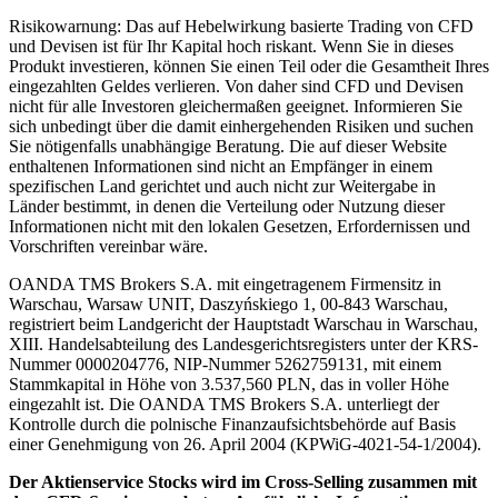
Risikowarnung: Das auf Hebelwirkung basierte Trading von CFD
und Devisen ist für Ihr Kapital hoch riskant. Wenn Sie in dieses
Produkt investieren, können Sie einen Teil oder die Gesamtheit Ihres
eingezahlten Geldes verlieren. Von daher sind CFD und Devisen
nicht für alle Investoren gleichermaßen geeignet. Informieren Sie
sich unbedingt über die damit einhergehenden Risiken und suchen
Sie nötigenfalls unabhängige Beratung. Die auf dieser Website
enthaltenen Informationen sind nicht an Empfänger in einem
spezifischen Land gerichtet und auch nicht zur Weitergabe in
Länder bestimmt, in denen die Verteilung oder Nutzung dieser
Informationen nicht mit den lokalen Gesetzen, Erfordernissen und
Vorschriften vereinbar wäre.
OANDA TMS Brokers S.A. mit eingetragenem Firmensitz in
Warschau, Warsaw UNIT, Daszyńskiego 1, 00-843 Warschau,
registriert beim Landgericht der Hauptstadt Warschau in Warschau,
XIII. Handelsabteilung des Landesgerichtsregisters unter der KRS-
Nummer 0000204776, NIP-Nummer 5262759131, mit einem
Stammkapital in Höhe von 3.537,560 PLN, das in voller Höhe
eingezahlt ist. Die OANDA TMS Brokers S.A. unterliegt der
Kontrolle durch die polnische Finanzaufsichtsbehörde auf Basis
einer Genehmigung von 26. April 2004 (KPWiG-4021-54-1/2004).
Der Aktienservice Stocks wird im Cross-Selling zusammen mit