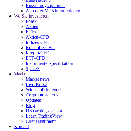
MetaTrader 5
Einzahlungsoptionen
App oder MT5 herunterladen
Wo Sie investieren
Forex
Aktien
ETFs
Aktien-CFD
Indizes-CFD
Rohstoffe-CFD
Krypto-CFD
ETF-CFD
Instrumentenspezifikation
SpaceX
Markt
Market news
Live-Kurse
Wirtschaftskalender
Corporate actions
Updates
Blog
US earnings season
Learn TradingView
Client sentiment
Kontakt