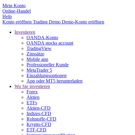
Mein Konto
Online-Handel
Help
Konto eröffnen
Trading
Demo
Demo-Konto eröffnen
Investieren
OANDA-Konto
OANDA stocks account
TradingView
Zinssätze
Mobile app
Professioneller Kunde
MetaTrader 5
Einzahlungsoptionen
App oder MT5 herunterladen
Wo Sie investieren
Forex
Aktien
ETFs
Aktien-CFD
Indizes-CFD
Rohstoffe-CFD
Krypto-CFD
ETF-CFD