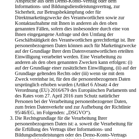
Ansprüche aus dem Demo-Konto-Vertrag oder dem
Informations- und Bildungsdienstleistungsvertrag, zur
Sicherheit, zur Betrugsbekämpfung oder für
Direktmarketingzwecke des Verantwortlichen sowie zur
Kontaktaufnahme mit Ihnen in anderen als den oben
genannten Fällen, sofern dies insbesondere durch eine von
Ihnen eingegangene Anfrage und den Umfang der
Geschäftstätigkeit des Verantwortlichen gerechtfertigt ist. Ihre
personenbezogenen Daten können auch für Marketingzwecke
auf der Grundlage Ihrer dem Datenverantwortlichen erteilten
Einwilligung verarbeitet werden. Eine Verarbeitung zu
anderen als den oben genannten Zwecken kann erfolgen: (i)
auf der Grundlage einer zusätzlichen Einwilligung, (ii) auf der
Grundlage geltenden Rechts oder (iii) wenn sie mit dem
Zweck vereinbar ist, für den die personenbezogenen Daten
ursprünglich erhoben wurden (Artikel 6 Absatz 4 der
Verordnung (EU) 2016/679 des Europäischen Parlaments und
des Rates vom 27. April 2016 zum Schutz natürlicher
Personen bei der Verarbeitung personenbezogener Daten,
zum freien Datenverkehr und zur Aufhebung der Richtlinie
95/46/EG, im Folgenden: „DSGVO“).
Die Rechtsgrundlage für die Verarbeitung Ihrer
personenbezogenen Daten ist: a. soweit die Verarbeitung für
die Erfüllung des Vertrags über Informations- und
Bildungsdienstleistungen oder des Demo-Konto-Vertrags