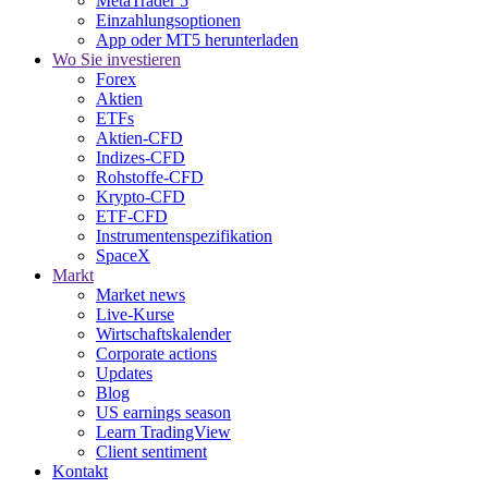
MetaTrader 5
Einzahlungsoptionen
App oder MT5 herunterladen
Wo Sie investieren
Forex
Aktien
ETFs
Aktien-CFD
Indizes-CFD
Rohstoffe-CFD
Krypto-CFD
ETF-CFD
Instrumentenspezifikation
SpaceX
Markt
Market news
Live-Kurse
Wirtschaftskalender
Corporate actions
Updates
Blog
US earnings season
Learn TradingView
Client sentiment
Kontakt