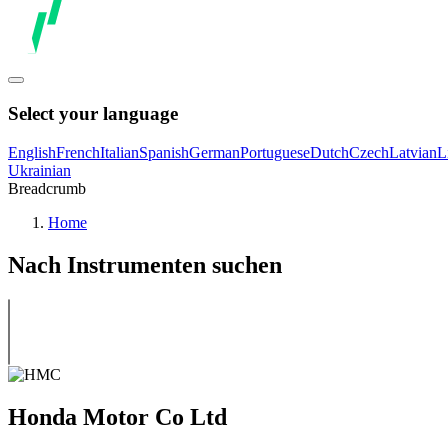
Select your language
English
French
Italian
Spanish
German
Portuguese
Dutch
Czech
Latvian
L
Ukrainian
Breadcrumb
Home
Nach Instrumenten suchen
Honda Motor Co Ltd