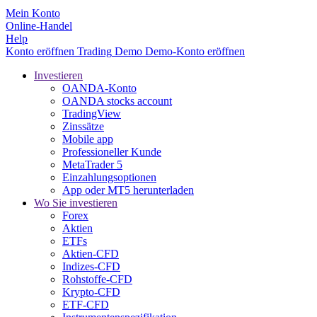
Mein Konto
Online-Handel
Help
Konto eröffnen
Trading
Demo
Demo-Konto eröffnen
Investieren
OANDA-Konto
OANDA stocks account
TradingView
Zinssätze
Mobile app
Professioneller Kunde
MetaTrader 5
Einzahlungsoptionen
App oder MT5 herunterladen
Wo Sie investieren
Forex
Aktien
ETFs
Aktien-CFD
Indizes-CFD
Rohstoffe-CFD
Krypto-CFD
ETF-CFD