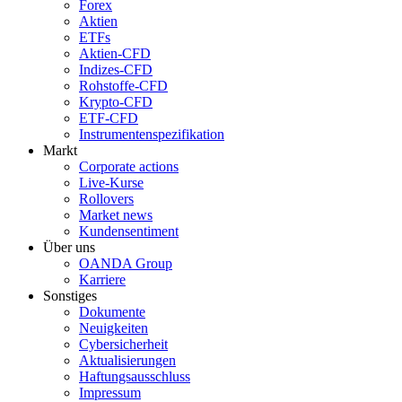
Forex
Aktien
ETFs
Aktien-CFD
Indizes-CFD
Rohstoffe-CFD
Krypto-CFD
ETF-CFD
Instrumentenspezifikation
Markt
Corporate actions
Live-Kurse
Rollovers
Market news
Kundensentiment
Über uns
OANDA Group
Karriere
Sonstiges
Dokumente
Neuigkeiten
Cybersicherheit
Aktualisierungen
Haftungsausschluss
Impressum