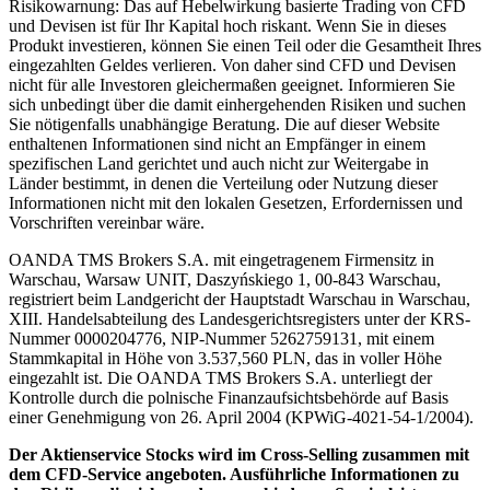
Risikowarnung: Das auf Hebelwirkung basierte Trading von CFD
und Devisen ist für Ihr Kapital hoch riskant. Wenn Sie in dieses
Produkt investieren, können Sie einen Teil oder die Gesamtheit Ihres
eingezahlten Geldes verlieren. Von daher sind CFD und Devisen
nicht für alle Investoren gleichermaßen geeignet. Informieren Sie
sich unbedingt über die damit einhergehenden Risiken und suchen
Sie nötigenfalls unabhängige Beratung. Die auf dieser Website
enthaltenen Informationen sind nicht an Empfänger in einem
spezifischen Land gerichtet und auch nicht zur Weitergabe in
Länder bestimmt, in denen die Verteilung oder Nutzung dieser
Informationen nicht mit den lokalen Gesetzen, Erfordernissen und
Vorschriften vereinbar wäre.
OANDA TMS Brokers S.A. mit eingetragenem Firmensitz in
Warschau, Warsaw UNIT, Daszyńskiego 1, 00-843 Warschau,
registriert beim Landgericht der Hauptstadt Warschau in Warschau,
XIII. Handelsabteilung des Landesgerichtsregisters unter der KRS-
Nummer 0000204776, NIP-Nummer 5262759131, mit einem
Stammkapital in Höhe von 3.537,560 PLN, das in voller Höhe
eingezahlt ist. Die OANDA TMS Brokers S.A. unterliegt der
Kontrolle durch die polnische Finanzaufsichtsbehörde auf Basis
einer Genehmigung von 26. April 2004 (KPWiG-4021-54-1/2004).
Der Aktienservice Stocks wird im Cross-Selling zusammen mit
dem CFD-Service angeboten. Ausführliche Informationen zu