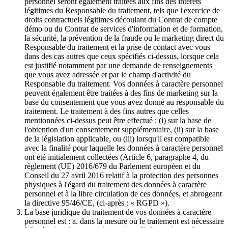
personnel seront également traitées aux fins des intérêts
légitimes du Responsable du traitement, tels que l'exercice de
droits contractuels légitimes découlant du Contrat de compte
démo ou du Contrat de services d'information et de formation,
la sécurité, la prévention de la fraude ou le marketing direct du
Responsable du traitement et la prise de contact avec vous
dans des cas autres que ceux spécifiés ci-dessus, lorsque cela
est justifié notamment par une demande de renseignements
que vous avez adressée et par le champ d'activité du
Responsable du traitement. Vos données à caractère personnel
peuvent également être traitées à des fins de marketing sur la
base du consentement que vous avez donné au responsable du
traitement. Le traitement à des fins autres que celles
mentionnées ci-dessus peut être effectué : (i) sur la base de
l'obtention d'un consentement supplémentaire, (ii) sur la base
de la législation applicable, ou (iii) lorsqu'il est compatible
avec la finalité pour laquelle les données à caractère personnel
ont été initialement collectées (Article 6, paragraphe 4, du
règlement (UE) 2016/679 du Parlement européen et du
Conseil du 27 avril 2016 relatif à la protection des personnes
physiques à l'égard du traitement des données à caractère
personnel et à la libre circulation de ces données, et abrogeant
la directive 95/46/CE, (ci-après : « RGPD »).
La base juridique du traitement de vos données à caractère
personnel est : a. dans la mesure où le traitement est nécessaire