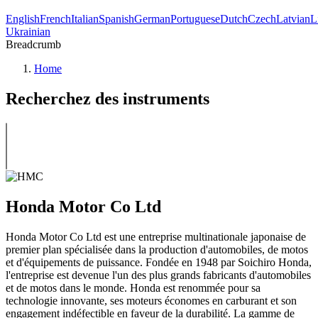
English
French
Italian
Spanish
German
Portuguese
Dutch
Czech
Latvian
L
Ukrainian
Breadcrumb
Home
Recherchez des instruments
Honda Motor Co Ltd
Honda Motor Co Ltd est une entreprise multinationale japonaise de
premier plan spécialisée dans la production d'automobiles, de motos
et d'équipements de puissance. Fondée en 1948 par Soichiro Honda,
l'entreprise est devenue l'un des plus grands fabricants d'automobiles
et de motos dans le monde. Honda est renommée pour sa
technologie innovante, ses moteurs économes en carburant et son
engagement indéfectible en faveur de la durabilité. La gamme de