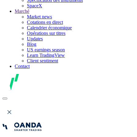
Spécification des instruments
SpaceX
Marché
Market news
Cotations en direct
Calendrier économique
Opérations sur titres
Updates
Blog
US earnings season
Learn TradingView
Client sentiment
Contact