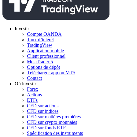
Investir
Compte OANDA
Taux d’intérêt
TradingView
Application mobile
Client professionnel
MetaTrader 5
Options de dépôt
Télécharger app ou MT5
Contact
Où investir
Forex
Actions
ETFs
CFD sur actions
CFD sur indices
CFD sur matières premières
CFD sur crypto-monnaies
CFD sur fonds ETF
Spécification des instruments