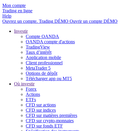
Mon compte
Trading en ligne
Help
Ouvrez un compte.
Trading
DÉMO
Ouvrir un compte DÉMO
Investir
Compte OANDA
OANDA compte d'actions
TradingView
Taux d’intérêt
Application mobile
Client professionnel
MetaTrader 5
Options de dépôt
Télécharger app ou MT5
Où investir
Forex
Actions
ETFs
CFD sur actions
CFD sur indices
CFD sur matières premières
CFD sur crypto-monnaies
CFD sur fonds ETF