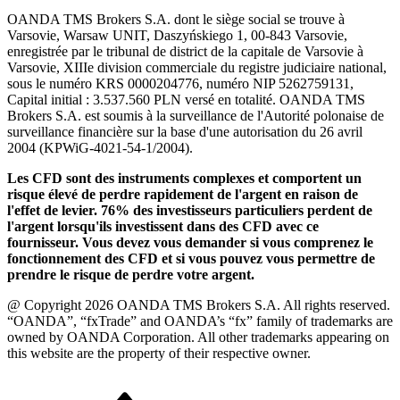
OANDA TMS Brokers S.A. dont le siège social se trouve à
Varsovie, Warsaw UNIT, Daszyńskiego 1, 00-843 Varsovie,
enregistrée par le tribunal de district de la capitale de Varsovie à
Varsovie, XIIIe division commerciale du registre judiciaire national,
sous le numéro KRS 0000204776, numéro NIP 5262759131,
Capital initial : 3.537.560 PLN versé en totalité. OANDA TMS
Brokers S.A. est soumis à la surveillance de l'Autorité polonaise de
surveillance financière sur la base d'une autorisation du 26 avril
2004 (KPWiG-4021-54-1/2004).
Les CFD sont des instruments complexes et comportent un
risque élevé de perdre rapidement de l'argent en raison de
l'effet de levier. 76% des investisseurs particuliers perdent de
l'argent lorsqu'ils investissent dans des CFD avec ce
fournisseur. Vous devez vous demander si vous comprenez le
fonctionnement des CFD et si vous pouvez vous permettre de
prendre le risque de perdre votre argent.
@ Copyright 2026 OANDA TMS Brokers S.A. All rights reserved.
“OANDA”, “fxTrade” and OANDA’s “fx” family of trademarks are
owned by OANDA Corporation. All other trademarks appearing on
this website are the property of their respective owner.