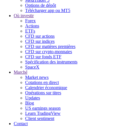
MetaTrader 5
Options de dépôt
Télécharger app ou MT5
Où investir
Forex
Actions
ETFs
CFD sur actions
CFD sur indices
CFD sur matières premières
CFD sur crypto-monnaies
CFD sur fonds ETF
Spécification des instruments
SpaceX
Marché
Market news
Cotations en direct
Calendrier économique
Opérations sur titres
Updates
Blog
US earnings season
Learn TradingView
Client sentiment
Contact