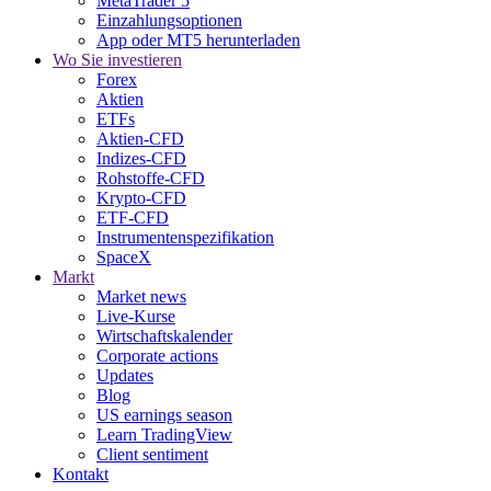
MetaTrader 5
Einzahlungsoptionen
App oder MT5 herunterladen
Wo Sie investieren
Forex
Aktien
ETFs
Aktien-CFD
Indizes-CFD
Rohstoffe-CFD
Krypto-CFD
ETF-CFD
Instrumentenspezifikation
SpaceX
Markt
Market news
Live-Kurse
Wirtschaftskalender
Corporate actions
Updates
Blog
US earnings season
Learn TradingView
Client sentiment
Kontakt