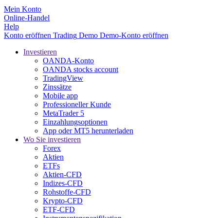
Mein Konto
Online-Handel
Help
Konto eröffnen
Trading
Demo
Demo-Konto eröffnen
Investieren
OANDA-Konto
OANDA stocks account
TradingView
Zinssätze
Mobile app
Professioneller Kunde
MetaTrader 5
Einzahlungsoptionen
App oder MT5 herunterladen
Wo Sie investieren
Forex
Aktien
ETFs
Aktien-CFD
Indizes-CFD
Rohstoffe-CFD
Krypto-CFD
ETF-CFD