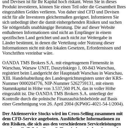
und Devisen ist für Ihr Kapital hoch riskant. Wenn Sie in dieses
Produkt investieren, können Sie einen Teil oder die Gesamtheit Ihres
eingezahlten Geldes verlieren. Von daher sind CFD und Devisen
nicht für alle Investoren gleichermaßen geeignet. Informieren Sie
sich unbedingt über die damit einhergehenden Risiken und suchen
Sie nötigenfalls unabhängige Beratung. Die auf dieser Website
enthaltenen Informationen sind nicht an Empfänger in einem
spezifischen Land gerichtet und auch nicht zur Weitergabe in
Länder bestimmt, in denen die Verteilung oder Nutzung dieser
Informationen nicht mit den lokalen Gesetzen, Erfordernissen und
Vorschriften vereinbar wäre.
OANDA TMS Brokers S.A. mit eingetragenem Firmensitz in
Warschau, Warsaw UNIT, Daszyńskiego 1, 00-843 Warschau,
registriert beim Landgericht der Hauptstadt Warschau in Warschau,
XIII. Handelsabteilung des Landesgerichtsregisters unter der KRS-
Nummer 0000204776, NIP-Nummer 5262759131, mit einem
Stammkapital in Höhe von 3.537,560 PLN, das in voller Höhe
eingezahlt ist. Die OANDA TMS Brokers S.A. unterliegt der
Kontrolle durch die polnische Finanzaufsichtsbehörde auf Basis
einer Genehmigung von 26. April 2004 (KPWiG-4021-54-1/2004).
Der Aktienservice Stocks wird im Cross-Selling zusammen mit
dem CFD-Service angeboten. Ausführliche Informationen zu
den Risiken, die sich aus den verschiedenen Serviceleistungen