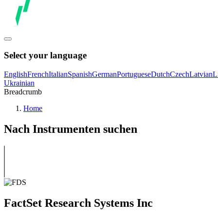
Select your language
English
French
Italian
Spanish
German
Portuguese
Dutch
Czech
Latvian
L
Ukrainian
Breadcrumb
Home
Nach Instrumenten suchen
FactSet Research Systems Inc