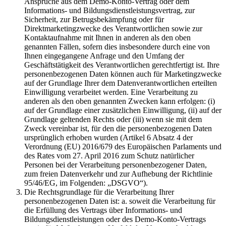
Ansprüche aus dem Demo-Konto-Vertrag oder dem
Informations- und Bildungsdienstleistungsvertrag, zur
Sicherheit, zur Betrugsbekämpfung oder für
Direktmarketingzwecke des Verantwortlichen sowie zur
Kontaktaufnahme mit Ihnen in anderen als den oben
genannten Fällen, sofern dies insbesondere durch eine von
Ihnen eingegangene Anfrage und den Umfang der
Geschäftstätigkeit des Verantwortlichen gerechtfertigt ist. Ihre
personenbezogenen Daten können auch für Marketingzwecke
auf der Grundlage Ihrer dem Datenverantwortlichen erteilten
Einwilligung verarbeitet werden. Eine Verarbeitung zu
anderen als den oben genannten Zwecken kann erfolgen: (i)
auf der Grundlage einer zusätzlichen Einwilligung, (ii) auf der
Grundlage geltenden Rechts oder (iii) wenn sie mit dem
Zweck vereinbar ist, für den die personenbezogenen Daten
ursprünglich erhoben wurden (Artikel 6 Absatz 4 der
Verordnung (EU) 2016/679 des Europäischen Parlaments und
des Rates vom 27. April 2016 zum Schutz natürlicher
Personen bei der Verarbeitung personenbezogener Daten,
zum freien Datenverkehr und zur Aufhebung der Richtlinie
95/46/EG, im Folgenden: „DSGVO“).
Die Rechtsgrundlage für die Verarbeitung Ihrer
personenbezogenen Daten ist: a. soweit die Verarbeitung für
die Erfüllung des Vertrags über Informations- und
Bildungsdienstleistungen oder des Demo-Konto-Vertrags