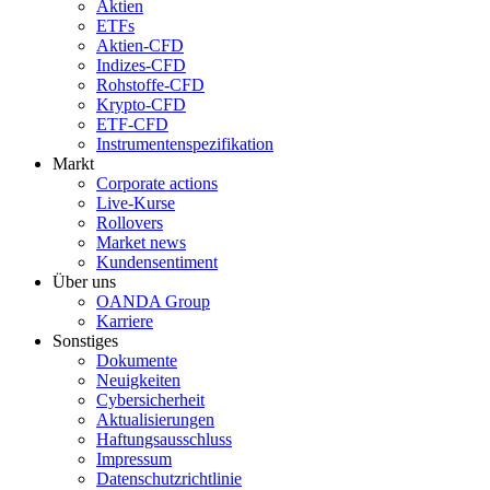
Aktien
ETFs
Aktien-CFD
Indizes-CFD
Rohstoffe-CFD
Krypto-CFD
ETF-CFD
Instrumentenspezifikation
Markt
Corporate actions
Live-Kurse
Rollovers
Market news
Kundensentiment
Über uns
OANDA Group
Karriere
Sonstiges
Dokumente
Neuigkeiten
Cybersicherheit
Aktualisierungen
Haftungsausschluss
Impressum
Datenschutzrichtlinie