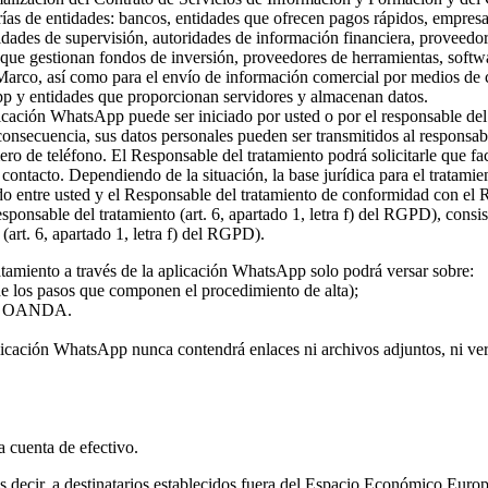
rías de entidades: bancos, entidades que ofrecen pagos rápidos, empresa
ridades de supervisión, autoridades de información financiera, proveed
s que gestionan fondos de inversión, proveedores de herramientas, softw
 Marco, así como para el envío de información comercial por medios de c
pp y entidades que proporcionan servidores y almacenan datos.
plicación WhatsApp puede ser iniciado por usted o por el responsable del
 consecuencia, sus datos personales pueden ser transmitidos al responsa
ro de teléfono. El Responsable del tratamiento podrá solicitarle que fa
l contacto. Dependiendo de la situación, la base jurídica para el tratami
rdo entre usted y el Responsable del tratamiento de conformidad con el
 responsable del tratamiento (art. 6, apartado 1, letra f) del RGPD), con
(art. 6, apartado 1, letra f) del RGPD).
atamiento a través de la aplicación WhatsApp solo podrá versar sobre:
 de los pasos que componen el procedimiento de alta);
o de OANDA.
licación WhatsApp nunca contendrá enlaces ni archivos adjuntos, ni vers
la cuenta de efectivo.
 es decir, a destinatarios establecidos fuera del Espacio Económico Eur