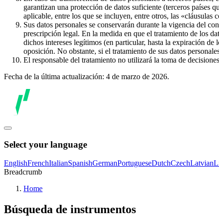
garantizan una protección de datos suficiente (terceros países q
aplicable, entre los que se incluyen, entre otros, las «cláusulas
Sus datos personales se conservarán durante la vigencia del con
prescripción legal. En la medida en que el tratamiento de los dat
dichos intereses legítimos (en particular, hasta la expiración de
oposición. No obstante, si el tratamiento de sus datos personal
El responsable del tratamiento no utilizará la toma de decision
Fecha de la última actualización: 4 de marzo de 2026.
Select your language
English
French
Italian
Spanish
German
Portuguese
Dutch
Czech
Latvian
L
Breadcrumb
Home
Búsqueda de instrumentos