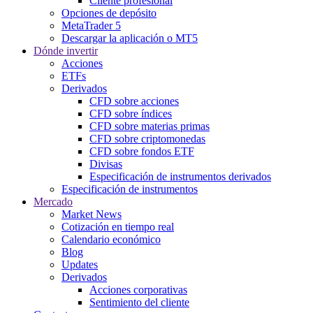
Cliente profesional
Opciones de depósito
MetaTrader 5
Descargar la aplicación o MT5
Dónde invertir
Acciones
ETFs
Derivados
CFD sobre acciones
CFD sobre índices
CFD sobre materias primas
CFD sobre criptomonedas
CFD sobre fondos ETF
Divisas
Especificación de instrumentos derivados
Especificación de instrumentos
Mercado
Market News
Cotización en tiempo real
Calendario económico
Blog
Updates
Derivados
Acciones corporativas
Sentimiento del cliente