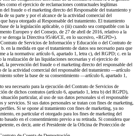
ales como el ejercicio de reclamaciones contractuales legítimas
 del fraude o el marketing directo del Responsable del tratamiento y
da de su parte y por el alcance de la actividad comercial del
 que haya otorgado al Responsable del tratamiento. El tratamiento
 base de la legislación aplicable, o (iii) cuando sea compatible con la
amento Europeo y del Consejo, de 27 de abril de 2016, relativo a la
l que se deroga la Directiva 95/46/CE, en lo sucesivo, «RGPD»).
del Contrato de Servicios de Información y Educación o del Contrato de
b. en la medida en que el tratamiento de datos sea necesario para que
me a la normativa: artículo 6, apartado 1, letra c), del RGPD; c. en la
la realización de las liquidaciones necesarias y el ejercicio de
 la prevención del fraude o el marketing directo del responsable del
to de la actividad comercial del responsable del tratamiento —artículo
tamiento sobre la base de su consentimiento —artículo 6, apartado 1,
nto sea necesario para la ejecución del Contrato de Servicios de
ión de dichos contratos (artículo 6, apartado 1, letra b) del RGPD),
tuación particular, al uso de sus datos personales si el responsable
s y servicios. Si sus datos personales se tratan con fines de marketing,
erfiles. Si se opone al tratamiento con fines de marketing, ya no
miento, en particular el otorgado para los fines de marketing del
nto basado en el consentimiento previo a su retirada. Si considera que
petente, es decir, ante el Presidente de la Oficina de Protección de
el Contrato de Cuenta de Demostración.