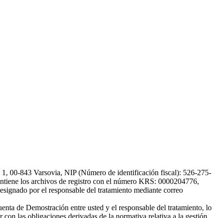
, 00-843 Varsovia, NIP (Número de identificación fiscal): 526-275-
, mantiene los archivos de registro con el número KRS: 0000204776,
esignado por el responsable del tratamiento mediante correo
uenta de Demostración entre usted y el responsable del tratamiento, lo
 con las obligaciones derivadas de la normativa relativa a la gestión