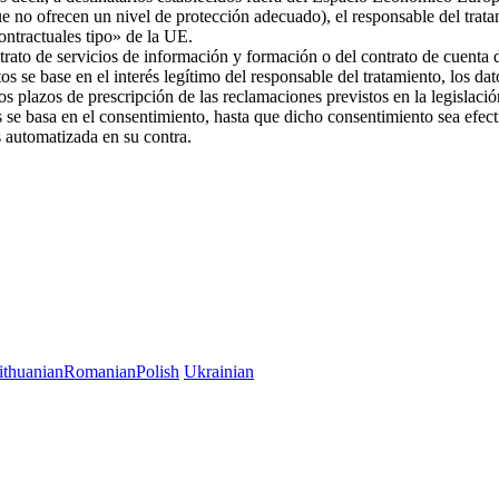
ue no ofrecen un nivel de protección adecuado), el responsable del trat
 contractuales tipo» de la UE.
trato de servicios de información y formación o del contrato de cuenta d
os se base en el interés legítimo del responsable del tratamiento, los da
 los plazos de prescripción de las reclamaciones previstos en la legislac
es se basa en el consentimiento, hasta que dicho consentimiento sea efec
es automatizada en su contra.
ithuanian
Romanian
Polish
Ukrainian