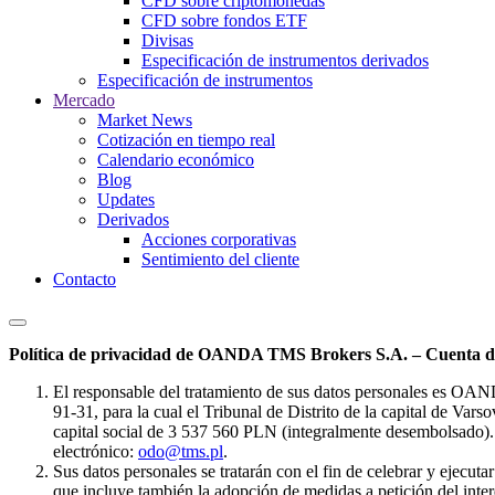
CFD sobre criptomonedas
CFD sobre fondos ETF
Divisas
Especificación de instrumentos derivados
Especificación de instrumentos
Mercado
Market News
Cotización en tiempo real
Calendario económico
Blog
Updates
Derivados
Acciones corporativas
Sentimiento del cliente
Contacto
Política de privacidad de OANDA TMS Brokers S.A. – Cuenta de
El responsable del tratamiento de sus datos personales es OA
91-31, para la cual el Tribunal de Distrito de la capital de Va
capital social de 3 537 560 PLN (integralmente desembolsado). 
electrónico:
odo@tms.pl
.
Sus datos personales se tratarán con el fin de celebrar y ejecut
que incluye también la adopción de medidas a petición del intere