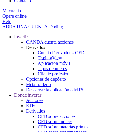
Contacto
Mi cuenta
Opere online
Help
ABRA UNA CUENTA
Trading
Invertir
OANDA cuenta acciones
Derivados
Cuenta Derivados - CFD
TradingView
Aplicación móvil
Tipos de interés
Cliente profesional
Opciones de depósito
MetaTrader 5
Descargar la aplicación o MT5
Dónde invertir
Acciones
ETFs
Derivados
CFD sobre acciones
CFD sobre índices
CFD sobre materias primas