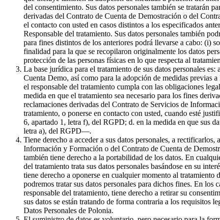
del consentimiento. Sus datos personales también se tratarán par
derivadas del Contrato de Cuenta de Demostración o del Contrat
el contacto con usted en casos distintos a los especificados ante
Responsable del tratamiento. Sus datos personales también podr
para fines distintos de los anteriores podrá llevarse a cabo: (i) 
finalidad para la que se recopilaron originalmente los datos pe
protección de las personas físicas en lo que respecta al tratami
La base jurídica para el tratamiento de sus datos personales es:
Cuenta Demo, así como para la adopción de medidas previas a la 
el responsable del tratamiento cumpla con las obligaciones legale
medida en que el tratamiento sea necesario para los fines derivad
reclamaciones derivadas del Contrato de Servicios de Informaci
tratamiento, o ponerse en contacto con usted, cuando esté justif
6, apartado 1, letra f), del RGPD; d. en la medida en que sus da
letra a), del RGPD—.
Tiene derecho a acceder a sus datos personales, a rectificarlos, 
Información y Formación o del Contrato de Cuenta de Demostració
también tiene derecho a la portabilidad de los datos. En cualqui
del tratamiento trata sus datos personales basándose en su inter
tiene derecho a oponerse en cualquier momento al tratamiento de
podremos tratar sus datos personales para dichos fines. En los c
responsable del tratamiento, tiene derecho a retirar su consenti
sus datos se están tratando de forma contraria a los requisitos l
Datos Personales de Polonia.
El suministro de datos es voluntario, pero necesario para la f