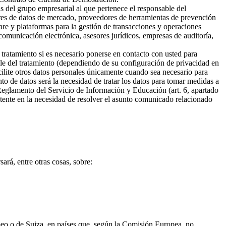
s del grupo empresarial al que pertenece el responsable del
ores de datos de mercado, proveedores de herramientas de prevención
are y plataformas para la gestión de transacciones y operaciones
omunicación electrónica, asesores jurídicos, empresas de auditoría,
 tratamiento si es necesario ponerse en contacto con usted para
ble del tratamiento (dependiendo de su configuración de privacidad en
cilite otros datos personales únicamente cuando sea necesario para
ento de datos será la necesidad de tratar los datos para tomar medidas a
 Reglamento del Servicio de Información y Educación (art. 6, apartado
sistente en la necesidad de resolver el asunto comunicado relacionado
ará, entre otras cosas, sobre:
opeo o de Suiza, en países que, según la Comisión Europea, no