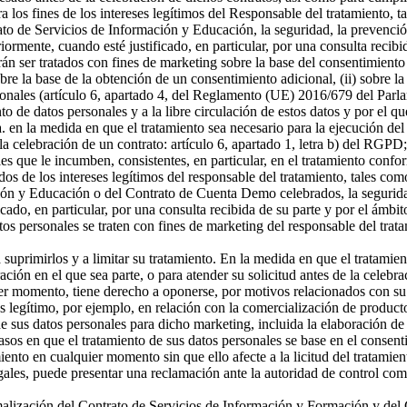
a los fines de los intereses legítimos del Responsable del tratamiento, t
o de Servicios de Información y Educación, la seguridad, la prevención
riormente, cuando esté justificado, en particular, por una consulta recibi
án ser tratados con fines de marketing sobre la base del consentimiento
sobre la base de la obtención de un consentimiento adicional, (ii) sobre la
rsonales (artículo 6, apartado 4, del Reglamento (UE) 2016/679 del Parl
ento de datos personales y a la libre circulación de estos datos y por e
 a. en la medida en que el tratamiento sea necesario para la ejecución 
celebración de un contrato: artículo 6, apartado 1, letra b) del RGPD; 
s que le incumben, consistentes, en particular, en el tratamiento confor
os de los intereses legítimos del responsable del tratamiento, tales como 
ón y Educación o del Contrato de Cuenta Demo celebrados, la seguridad,
icado, en particular, por una consulta recibida de su parte y por el ámbi
tos personales se traten con fines de marketing del responsable del tra
a suprimirlos y a limitar su tratamiento. En la medida en que el tratamie
n en el que sea parte, o para atender su solicitud antes de la celebrac
er momento, tiene derecho a oponerse, por motivos relacionados con su si
és legítimo, por ejemplo, en relación con la comercialización de producto
 sus datos personales para dicho marketing, incluida la elaboración de p
asos en que el tratamiento de sus datos personales se base en el consenti
miento en cualquier momento sin que ello afecte a la licitud del tratamie
egales, puede presentar una reclamación ante la autoridad de control com
ormalización del Contrato de Servicios de Información y Formación y d