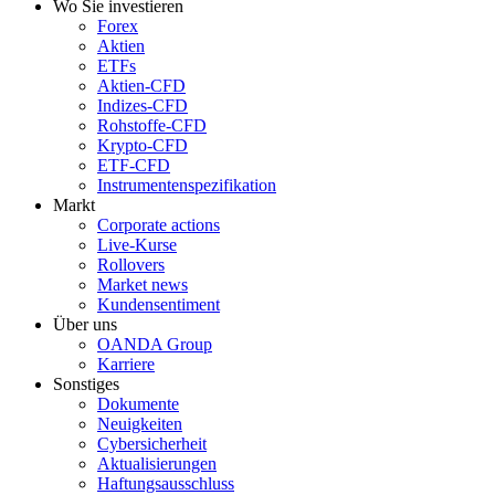
Wo Sie investieren
Forex
Aktien
ETFs
Aktien-CFD
Indizes-CFD
Rohstoffe-CFD
Krypto-CFD
ETF-CFD
Instrumentenspezifikation
Markt
Corporate actions
Live-Kurse
Rollovers
Market news
Kundensentiment
Über uns
OANDA Group
Karriere
Sonstiges
Dokumente
Neuigkeiten
Cybersicherheit
Aktualisierungen
Haftungsausschluss