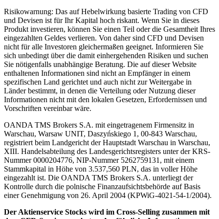
Risikowarnung: Das auf Hebelwirkung basierte Trading von CFD
und Devisen ist für Ihr Kapital hoch riskant. Wenn Sie in dieses
Produkt investieren, können Sie einen Teil oder die Gesamtheit Ihres
eingezahlten Geldes verlieren. Von daher sind CFD und Devisen
nicht für alle Investoren gleichermaßen geeignet. Informieren Sie
sich unbedingt über die damit einhergehenden Risiken und suchen
Sie nötigenfalls unabhängige Beratung. Die auf dieser Website
enthaltenen Informationen sind nicht an Empfänger in einem
spezifischen Land gerichtet und auch nicht zur Weitergabe in
Länder bestimmt, in denen die Verteilung oder Nutzung dieser
Informationen nicht mit den lokalen Gesetzen, Erfordernissen und
Vorschriften vereinbar wäre.
OANDA TMS Brokers S.A. mit eingetragenem Firmensitz in
Warschau, Warsaw UNIT, Daszyńskiego 1, 00-843 Warschau,
registriert beim Landgericht der Hauptstadt Warschau in Warschau,
XIII. Handelsabteilung des Landesgerichtsregisters unter der KRS-
Nummer 0000204776, NIP-Nummer 5262759131, mit einem
Stammkapital in Höhe von 3.537,560 PLN, das in voller Höhe
eingezahlt ist. Die OANDA TMS Brokers S.A. unterliegt der
Kontrolle durch die polnische Finanzaufsichtsbehörde auf Basis
einer Genehmigung von 26. April 2004 (KPWiG-4021-54-1/2004).
Der Aktienservice Stocks wird im Cross-Selling zusammen mit