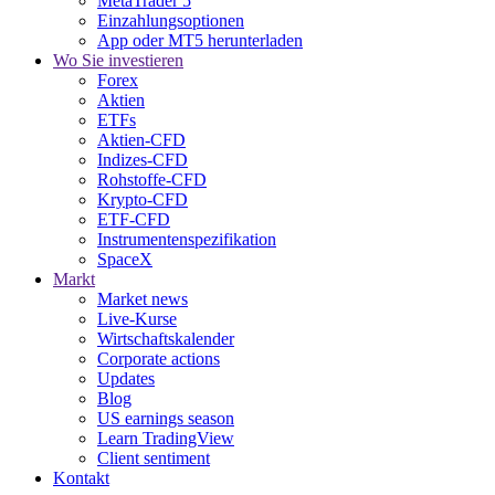
MetaTrader 5
Einzahlungsoptionen
App oder MT5 herunterladen
Wo Sie investieren
Forex
Aktien
ETFs
Aktien-CFD
Indizes-CFD
Rohstoffe-CFD
Krypto-CFD
ETF-CFD
Instrumentenspezifikation
SpaceX
Markt
Market news
Live-Kurse
Wirtschaftskalender
Corporate actions
Updates
Blog
US earnings season
Learn TradingView
Client sentiment
Kontakt