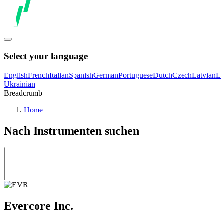
Select your language
English
French
Italian
Spanish
German
Portuguese
Dutch
Czech
Latvian
L
Ukrainian
Breadcrumb
Home
Nach Instrumenten suchen
Evercore Inc.