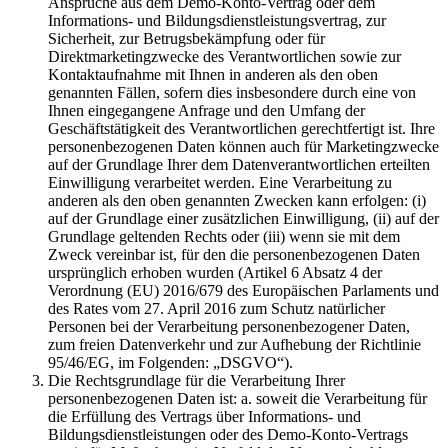
Ansprüche aus dem Demo-Konto-Vertrag oder dem
Informations- und Bildungsdienstleistungsvertrag, zur
Sicherheit, zur Betrugsbekämpfung oder für
Direktmarketingzwecke des Verantwortlichen sowie zur
Kontaktaufnahme mit Ihnen in anderen als den oben
genannten Fällen, sofern dies insbesondere durch eine von
Ihnen eingegangene Anfrage und den Umfang der
Geschäftstätigkeit des Verantwortlichen gerechtfertigt ist. Ihre
personenbezogenen Daten können auch für Marketingzwecke
auf der Grundlage Ihrer dem Datenverantwortlichen erteilten
Einwilligung verarbeitet werden. Eine Verarbeitung zu
anderen als den oben genannten Zwecken kann erfolgen: (i)
auf der Grundlage einer zusätzlichen Einwilligung, (ii) auf der
Grundlage geltenden Rechts oder (iii) wenn sie mit dem
Zweck vereinbar ist, für den die personenbezogenen Daten
ursprünglich erhoben wurden (Artikel 6 Absatz 4 der
Verordnung (EU) 2016/679 des Europäischen Parlaments und
des Rates vom 27. April 2016 zum Schutz natürlicher
Personen bei der Verarbeitung personenbezogener Daten,
zum freien Datenverkehr und zur Aufhebung der Richtlinie
95/46/EG, im Folgenden: „DSGVO“).
Die Rechtsgrundlage für die Verarbeitung Ihrer
personenbezogenen Daten ist: a. soweit die Verarbeitung für
die Erfüllung des Vertrags über Informations- und
Bildungsdienstleistungen oder des Demo-Konto-Vertrags