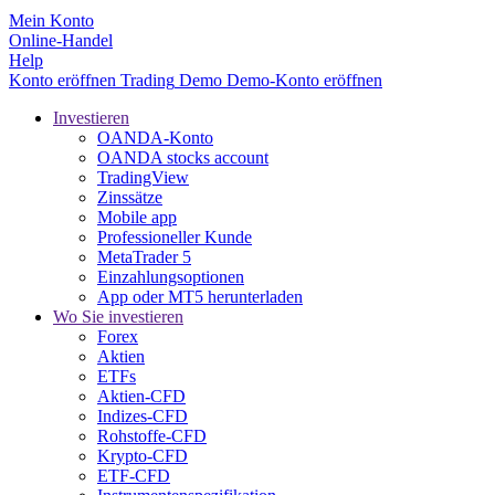
Mein Konto
Online-Handel
Help
Konto eröffnen
Trading
Demo
Demo-Konto eröffnen
Investieren
OANDA-Konto
OANDA stocks account
TradingView
Zinssätze
Mobile app
Professioneller Kunde
MetaTrader 5
Einzahlungsoptionen
App oder MT5 herunterladen
Wo Sie investieren
Forex
Aktien
ETFs
Aktien-CFD
Indizes-CFD
Rohstoffe-CFD
Krypto-CFD
ETF-CFD