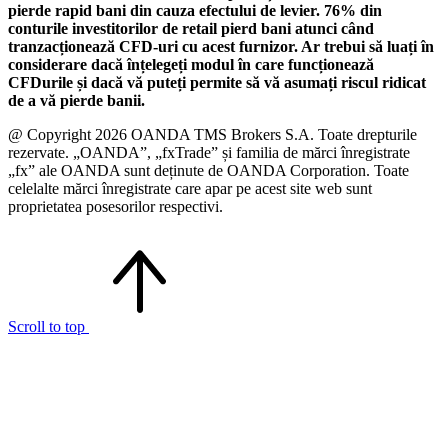
pierde rapid bani din cauza efectului de levier. 76% din
conturile investitorilor de retail pierd bani atunci când
tranzacționează CFD-uri cu acest furnizor. Ar trebui să luați în
considerare dacă înțelegeți modul în care funcționează
CFDurile și dacă vă puteți permite să vă asumați riscul ridicat
de a vă pierde banii.
@ Copyright 2026 OANDA TMS Brokers S.A. Toate drepturile
rezervate. „OANDA”, „fxTrade” și familia de mărci înregistrate
„fx” ale OANDA sunt deținute de OANDA Corporation. Toate
celelalte mărci înregistrate care apar pe acest site web sunt
proprietatea posesorilor respectivi.
Scroll to top