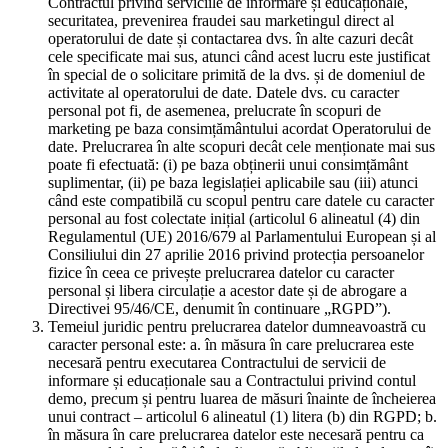
Contractul privind serviciile de informare și educaționale,
securitatea, prevenirea fraudei sau marketingul direct al
operatorului de date și contactarea dvs. în alte cazuri decât
cele specificate mai sus, atunci când acest lucru este justificat
în special de o solicitare primită de la dvs. și de domeniul de
activitate al operatorului de date. Datele dvs. cu caracter
personal pot fi, de asemenea, prelucrate în scopuri de
marketing pe baza consimțământului acordat Operatorului de
date. Prelucrarea în alte scopuri decât cele menționate mai sus
poate fi efectuată: (i) pe baza obținerii unui consimțământ
suplimentar, (ii) pe baza legislației aplicabile sau (iii) atunci
când este compatibilă cu scopul pentru care datele cu caracter
personal au fost colectate inițial (articolul 6 alineatul (4) din
Regulamentul (UE) 2016/679 al Parlamentului European și al
Consiliului din 27 aprilie 2016 privind protecția persoanelor
fizice în ceea ce privește prelucrarea datelor cu caracter
personal și libera circulație a acestor date și de abrogare a
Directivei 95/46/CE, denumit în continuare „RGPD”).
Temeiul juridic pentru prelucrarea datelor dumneavoastră cu
caracter personal este: a. în măsura în care prelucrarea este
necesară pentru executarea Contractului de servicii de
informare și educaționale sau a Contractului privind contul
demo, precum și pentru luarea de măsuri înainte de încheierea
unui contract – articolul 6 alineatul (1) litera (b) din RGPD; b.
în măsura în care prelucrarea datelor este necesară pentru ca