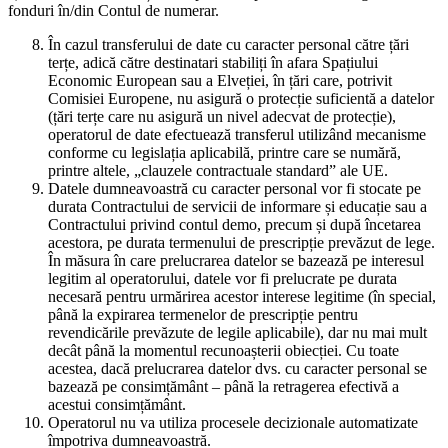
fonduri în/din Contul de numerar.
În cazul transferului de date cu caracter personal către țări
terțe, adică către destinatari stabiliți în afara Spațiului
Economic European sau a Elveției, în țări care, potrivit
Comisiei Europene, nu asigură o protecție suficientă a datelor
(țări terțe care nu asigură un nivel adecvat de protecție),
operatorul de date efectuează transferul utilizând mecanisme
conforme cu legislația aplicabilă, printre care se numără,
printre altele, „clauzele contractuale standard” ale UE.
Datele dumneavoastră cu caracter personal vor fi stocate pe
durata Contractului de servicii de informare și educație sau a
Contractului privind contul demo, precum și după încetarea
acestora, pe durata termenului de prescripție prevăzut de lege.
În măsura în care prelucrarea datelor se bazează pe interesul
legitim al operatorului, datele vor fi prelucrate pe durata
necesară pentru urmărirea acestor interese legitime (în special,
până la expirarea termenelor de prescripție pentru
revendicările prevăzute de legile aplicabile), dar nu mai mult
decât până la momentul recunoașterii obiecției. Cu toate
acestea, dacă prelucrarea datelor dvs. cu caracter personal se
bazează pe consimțământ – până la retragerea efectivă a
acestui consimțământ.
Operatorul nu va utiliza procesele decizionale automatizate
împotriva dumneavoastră.