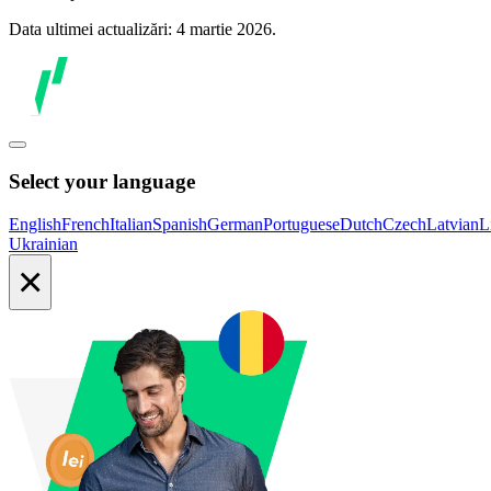
Data ultimei actualizări: 4 martie 2026.
Select your language
English
French
Italian
Spanish
German
Portuguese
Dutch
Czech
Latvian
L
Ukrainian
×