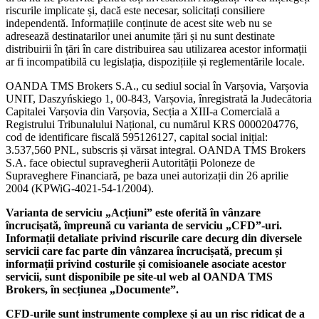
riscurile implicate și, dacă este necesar, solicitați consiliere
independentă. Informațiile conținute de acest site web nu se
adresează destinatarilor unei anumite țări și nu sunt destinate
distribuirii în țări în care distribuirea sau utilizarea acestor informații
ar fi incompatibilă cu legislația, dispozițiile și reglementările locale.
OANDA TMS Brokers S.A., cu sediul social în Varșovia, Varșovia
UNIT, Daszyńskiego 1, 00-843, Varșovia, înregistrată la Judecătoria
Capitalei Varșovia din Varșovia, Secția a XIII-a Comercială a
Registrului Tribunalului Național, cu numărul KRS 0000204776,
cod de identificare fiscală 595126127, capital social inițial:
3.537,560 PNL, subscris și vărsat integral. OANDA TMS Brokers
S.A. face obiectul supravegherii Autorității Poloneze de
Supraveghere Financiară, pe baza unei autorizații din 26 aprilie
2004 (KPWiG-4021-54-1/2004).
Varianta de serviciu „Acțiuni” este oferită în vânzare
încrucișată, împreună cu varianta de serviciu „CFD”-uri.
Informații detaliate privind riscurile care decurg din diversele
servicii care fac parte din vânzarea încrucișată, precum și
informații privind costurile și comisioanele asociate acestor
servicii, sunt disponibile pe site-ul web al OANDA TMS
Brokers, în secțiunea „Documente”.
CFD-urile sunt instrumente complexe și au un risc ridicat de a