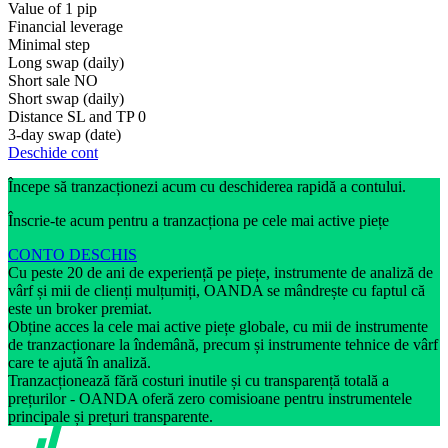
Value of 1 pip
Financial leverage
Minimal step
Long swap (daily)
Short sale
NO
Short swap (daily)
Distance SL and TP
0
3-day swap (date)
Deschide cont
Începe să tranzacționezi acum cu deschiderea rapidă a contului.
Înscrie-te acum pentru a tranzacționa pe cele mai active piețe
CONTO DESCHIS
Cu peste 20 de ani de experiență pe piețe, instrumente de analiză de
vârf și mii de clienți mulțumiți, OANDA se mândrește cu faptul că
este un broker premiat.
Obține acces la cele mai active piețe globale, cu mii de instrumente
de tranzacționare la îndemână, precum și instrumente tehnice de vârf
care te ajută în analiză.
Tranzacționează fără costuri inutile și cu transparență totală a
prețurilor - OANDA oferă zero comisioane pentru instrumentele
principale și prețuri transparente.