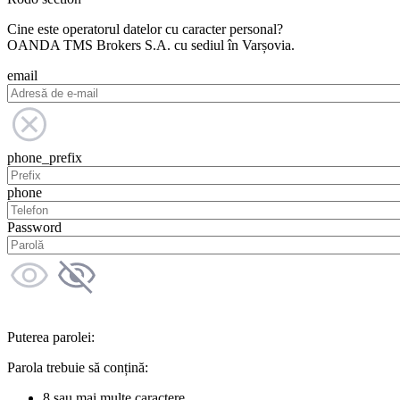
Cine este operatorul datelor cu caracter personal?
OANDA TMS Brokers S.A. cu sediul în Varșovia.
email
phone_prefix
phone
Password
Puterea parolei:
Parola trebuie să conțină:
8 sau mai multe caractere