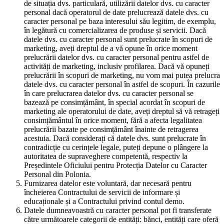
de situația dvs. particulară, utilizării datelor dvs. cu caracter
personal dacă operatorul de date prelucrează datele dvs. cu
caracter personal pe baza interesului său legitim, de exemplu,
în legătură cu comercializarea de produse și servicii. Dacă
datele dvs. cu caracter personal sunt prelucrate în scopuri de
marketing, aveți dreptul de a vă opune în orice moment
prelucrării datelor dvs. cu caracter personal pentru astfel de
activități de marketing, inclusiv profilarea. Dacă vă opuneți
prelucrării în scopuri de marketing, nu vom mai putea prelucra
datele dvs. cu caracter personal în astfel de scopuri. În cazurile
în care prelucrarea datelor dvs. cu caracter personal se
bazează pe consimțământ, în special acordat în scopuri de
marketing ale operatorului de date, aveți dreptul să vă retrageți
consimțământul în orice moment, fără a afecta legalitatea
prelucrării bazate pe consimțământ înainte de retragerea
acestuia. Dacă considerați că datele dvs. sunt prelucrate în
contradicție cu cerințele legale, puteți depune o plângere la
autoritatea de supraveghere competentă, respectiv la
Președintele Oficiului pentru Protecția Datelor cu Caracter
Personal din Polonia.
Furnizarea datelor este voluntară, dar necesară pentru
încheierea Contractului de servicii de informare și
educaționale și a Contractului privind contul demo.
Datele dumneavoastră cu caracter personal pot fi transferate
către următoarele categorii de entități: bănci, entități care oferă