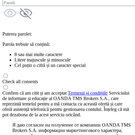
Puterea parolei:
Parola trebuie să conțină:
8 sau mai multe caractere
Litere majuscule și minuscule
Cel puțin o cifră și un caracter special
Check all consents
Confirm că am citit și am acceptat
Termenii și condițiile
Serviciului
de informare și educație al OANDA TMS Brokers S.A., care
reprezintă temeiul pentru a mă contacta cu această ofertă și care
oferă asistență telefonică pentru gestionarea contului. Înțeleg că mă
pot dezabona de la acest serviciu oricând.
Я даю согласие на получение от компании OANDA TMS
Brokers S.A. информации маркетингового характера,