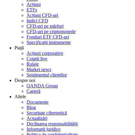
Acțiuni
ETFs
Acțiuni CFD-uri
Indici CFD
CFD-uri pe mărfuri
CFD-uri pe criptomonede
Fonduri ETF CFD-uri
Specificații instrumente
Piață
Acțiuni corporative
Cotații live
Rulaje
Market news
Sentimentul clienților
Despre noi
OANDA Group
Carieră
Altele
Documente
Blog
Securitate cibernetică
Actualizări
Declinarea responsabilității
Informații juridice
Politica de confidențialitate