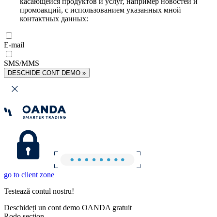
касающейся продуктов и услуг, например новостей и
промоакций, с использованием указанных мной
контактных данных:
E-mail
SMS/MMS
DESCHIDE CONT DEMO »
go to client zone
Testează contul nostru!
Deschideți un cont demo OANDA gratuit
Rodo section