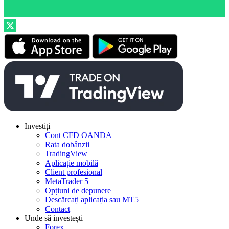
Investiți
Cont CFD OANDA
Rata dobânzii
TradingView
Aplicație mobilă
Client profesional
MetaTrader 5
Opțiuni de depunere
Descărcați aplicația sau MT5
Contact
Unde să investești
Forex