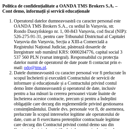
Politica de confidențialitate a OANDA TMS Brokers S.A. –
Cont demo, informații și servicii educaționale
Operatorul datelor dumneavoastră cu caracter personal este
OANDA TMS Brokers S.A., cu sediul în Varșovia, str.
Rondo Daszyńskiego nr. 1, 00-843 Varșovia, cod fiscal (NIP):
526-275-91-31, pentru care Tribunalul Districtual al Capitalei
Varșovia din Varșovia, Secția a XIII-a Comercială a
Registrului Național Judiciar, păstrează dosarele de
înregistrare sub numărul KRS: 0000204776, capital social 3
537 560 PLN (varsat integral). Responsabilul cu protecția
datelor numit de operatorul de date poate fi contactat prin e-
mail:
odo@tms.pl
.
Datele dumneavoastră cu caracter personal vor fi prelucrate în
scopul încheierii și executării Contractului de servicii de
informare și educaționale și a Contractului privind contul
demo între dumneavoastră și operatorul de date, inclusiv
pentru a lua măsuri la cererea persoanei vizate înainte de
încheierea acestor contracte, precum și pentru a îndeplini
obligațiile care decurg din reglementările privind gestionarea
consimțământului. Datele dvs. personale vor fi, de asemenea,
prelucrate în scopul intereselor legitime ale operatorului de
date, cum ar fi exercitarea pretențiilor contractuale legitime
care decurg din Contractul privind contul demo sau din