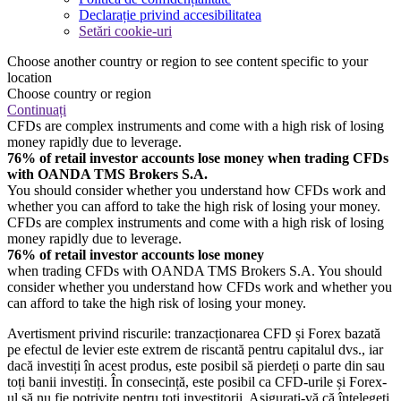
Declarație privind accesibilitatea
Setări cookie-uri
Choose another country or region to see content specific to your
location
Choose country or region
Continuați
CFDs are complex instruments and come with a high risk of losing
money rapidly due to leverage.
76% of retail investor accounts lose money when trading CFDs
with OANDA TMS Brokers S.A.
You should consider whether you understand how CFDs work and
whether you can afford to take the high risk of losing your money.
CFDs are complex instruments and come with a high risk of losing
money rapidly due to leverage.
76% of retail investor accounts lose money
when trading CFDs with OANDA TMS Brokers S.A. You should
consider whether you understand how CFDs work and whether you
can afford to take the high risk of losing your money.
Avertisment privind riscurile: tranzacționarea CFD și Forex bazată
pe efectul de levier este extrem de riscantă pentru capitalul dvs., iar
dacă investiți în acest produs, este posibil să pierdeți o parte din sau
toți banii investiți. În consecință, este posibil ca CFD-urile și Forex-
ul să nu fie potrivite pentru toți investitorii. Asigurați-vă că înțelegeți