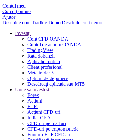
Contul meu
Comerț online
Ajutor
Deschide cont
Trading
Demo
Deschide cont demo
Investiți
Cont CFD OANDA
Contul de acțiuni OANDA
TradingView
Rata dobânzii
Aplicație mobilă
Client profesional
Meta trader 5
Opțiuni de depunere
Descărcați aplicația sau MT5
Unde să investești
Forex
Acțiuni
ETFs
Acțiuni CFD-uri
Indici CFD
CFD-uri pe mărfuri
CFD-uri pe criptomonede
Fonduri ETF CFD-uri