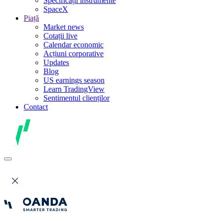
Specificații instrumente
SpaceX
Piață
Market news
Cotații live
Calendar economic
Acțiuni corporative
Updates
Blog
US earnings season
Learn TradingView
Sentimentul clienților
Contact