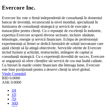
Evercore Inc.
Evercore Inc este o firmă independentă de consultanță în domeniul
bancar de investiții, recunoscută la nivel mondial, specializată în
furnizarea de consultanță strategică și servicii de execuție a
tranzacțiilor pentru clienți. Cu o reputație de excelență în industrie,
expertiza Evercore acoperă diverse sectoare, inclusiv sănătate,
tehnologie, energie și servicii financiare. Echipa de profesioniști
experimentați ai firmei se dedică furnizării de soluții inovatoare care
ajută clienții să își atingă obiectivele. Serviciile oferite de Evercore
includ fuziuni și achiziții, restructurări, strângere de capital și
consultanță strategică. Cu o experiență dovedită de succes, Evercore
se angajează să ofere clienților săi servicii de cea mai înaltă calitate.
Cu birouri în marile centre financiare din întreaga lume, Evercore
este bine poziționată pentru a deservi clienți la nivel global.
Vinde
Cumpără
BID
0.0000
ASK
0.0000
1H
1D
7D
30D