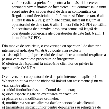
va fi necesitatea prelucrării pentru a lua măsuri la cererea
persoanei vizate înainte de încheierea unui contract sau a unui
acord între dvs. și operatorul de date în conformitate cu
Regulamentul Serviciului de Informare și Educație (art. 6 alin.
1 litera b din RGPD); iar în alte cazuri, interesul legitim al
operatorului de date (art. 6 alin. 1 litera f din RGPD) constând
în necesitatea de a rezolva problema semnalată legată de
operațiunile comerciale ale operatorului de date (art. 6 alin. 1
litera f din RGPD).
Din motive de securitate, o conversație cu operatorul de date prin
intermediul aplicației WhatsApp poate viza exclusiv:
a) asistență în timpul procesului de deschidere a contului (explicarea
pașilor care alcătuiesc procedura de înregistrare);
b) oferirea de răspunsuri la întrebările clienților cu privire la
operațiunile OANDA.
O conversație cu operatorul de date prin intermediul aplicației
WhatsApp nu va conține niciodată linkuri sau atașamente și nu va
viza, printre altele:
a) soldul fondurilor dvs. din Contul de numerar;
b) orice aspecte legate de executarea tranzacțiilor;
c) plasarea sau modificarea ordinelor;
d) modificarea sau actualizarea datelor personale ale clientului;
e) transmiterea instrucțiunilor pentru depunerea sau retragerea de