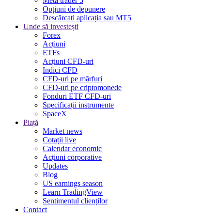
Meta trader 5
Opțiuni de depunere
Descărcați aplicația sau MT5
Unde să investești
Forex
Acțiuni
ETFs
Acțiuni CFD-uri
Indici CFD
CFD-uri pe mărfuri
CFD-uri pe criptomonede
Fonduri ETF CFD-uri
Specificații instrumente
SpaceX
Piață
Market news
Cotații live
Calendar economic
Acțiuni corporative
Updates
Blog
US earnings season
Learn TradingView
Sentimentul clienților
Contact