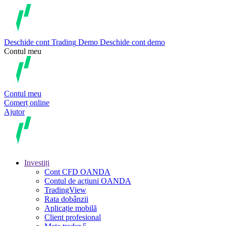
Deschide cont
Trading
Demo
Deschide cont demo
Contul meu
Contul meu
Comerț online
Ajutor
Investiți
Cont CFD OANDA
Contul de acțiuni OANDA
TradingView
Rata dobânzii
Aplicație mobilă
Client profesional