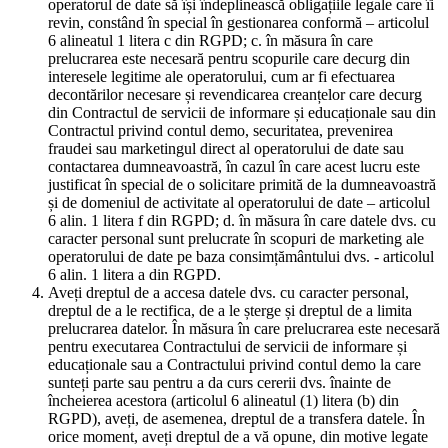
operatorul de date să își îndeplinească obligațiile legale care îi
revin, constând în special în gestionarea conformă – articolul
6 alineatul 1 litera c din RGPD; c. în măsura în care
prelucrarea este necesară pentru scopurile care decurg din
interesele legitime ale operatorului, cum ar fi efectuarea
decontărilor necesare și revendicarea creanțelor care decurg
din Contractul de servicii de informare și educaționale sau din
Contractul privind contul demo, securitatea, prevenirea
fraudei sau marketingul direct al operatorului de date sau
contactarea dumneavoastră, în cazul în care acest lucru este
justificat în special de o solicitare primită de la dumneavoastră
și de domeniul de activitate al operatorului de date – articolul
6 alin. 1 litera f din RGPD; d. în măsura în care datele dvs. cu
caracter personal sunt prelucrate în scopuri de marketing ale
operatorului de date pe baza consimțământului dvs. - articolul
6 alin. 1 litera a din RGPD.
Aveți dreptul de a accesa datele dvs. cu caracter personal,
dreptul de a le rectifica, de a le șterge și dreptul de a limita
prelucrarea datelor. În măsura în care prelucrarea este necesară
pentru executarea Contractului de servicii de informare și
educaționale sau a Contractului privind contul demo la care
sunteți parte sau pentru a da curs cererii dvs. înainte de
încheierea acestora (articolul 6 alineatul (1) litera (b) din
RGPD), aveți, de asemenea, dreptul de a transfera datele. În
orice moment, aveți dreptul de a vă opune, din motive legate