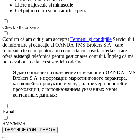
Litere majuscule și minuscule
Cel puțin o cifră și un caracter special
Check all consents
Confirm că am citit și am acceptat
Termenii și condițiile
Serviciului
de informare și educație al OANDA TMS Brokers S.A., care
reprezintă temeiul pentru a mă contacta cu această ofertă și care
oferă asistență telefonică pentru gestionarea contului. Înțeleg că mă
pot dezabona de la acest serviciu oricând.
Я даю согласие на получение от компании OANDA TMS
Brokers S.A. информации маркетингового характера,
касающейся продуктов и услуг, например новостей и
промоакций, с использованием указанных мной
контактных данных:
E-mail
SMS/MMS
DESCHIDE CONT DEMO »