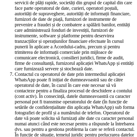
servicii de plăți rapide, societăți din grupul de capital din care
face parte operatorul de date, curieri, operatori poștali,
autorități de supraveghere, autorități de informații financiare,
furnizori de date de piață, furnizori de instrumente de
prevenire a fraudei și de combatere a spălării banilor, entități
care administrează fonduri de investiții, furnizori de
instrumente, software și platforme pentru deservirea
tranzacțiilor și operațiunilor financiare efectuate în cursul
punerii în aplicare a Acordului-cadru, precum și pentru
trimiterea de informații comerciale prin mijloace de
comunicare electronică, consilieri juridici, firme de audit,
firme de consultanță, furnizorul aplicației WhatsApp și entități
care furnizează servere și stochează date.
Contactul cu operatorul de date prin intermediul aplicației
WhatsApp poate fi inițiat de dumneavoastră sau de către
operatorul de date, în cazul în care este necesar să vă
contacteze pentru a finaliza procesul de deschidere a contului
(cont activ). În consecință, datele dumneavoastră cu caracter
personal pot fi transmise operatorului de date (în funcție de
setările de confidențialitate din aplicația WhatsApp) sub forma
fotografiei de profil și a numărului de telefon. Operatorul de
date vă poate solicita să furnizați alte date cu caracter personal
numai atunci când este necesar pentru a răspunde la întrebarea
dvs. sau pentru a gestiona problema la care se referă contactul.
În funcție de situație, temeiul juridic pentru prelucrarea datelor