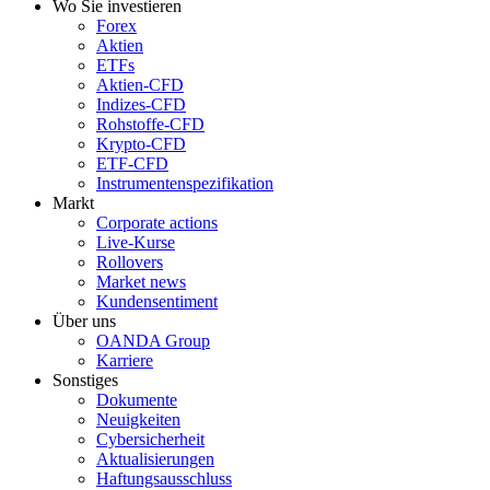
Wo Sie investieren
Forex
Aktien
ETFs
Aktien-CFD
Indizes-CFD
Rohstoffe-CFD
Krypto-CFD
ETF-CFD
Instrumentenspezifikation
Markt
Corporate actions
Live-Kurse
Rollovers
Market news
Kundensentiment
Über uns
OANDA Group
Karriere
Sonstiges
Dokumente
Neuigkeiten
Cybersicherheit
Aktualisierungen
Haftungsausschluss