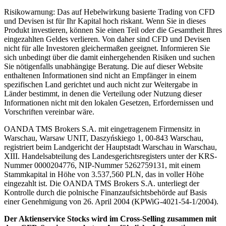
Risikowarnung: Das auf Hebelwirkung basierte Trading von CFD
und Devisen ist für Ihr Kapital hoch riskant. Wenn Sie in dieses
Produkt investieren, können Sie einen Teil oder die Gesamtheit Ihres
eingezahlten Geldes verlieren. Von daher sind CFD und Devisen
nicht für alle Investoren gleichermaßen geeignet. Informieren Sie
sich unbedingt über die damit einhergehenden Risiken und suchen
Sie nötigenfalls unabhängige Beratung. Die auf dieser Website
enthaltenen Informationen sind nicht an Empfänger in einem
spezifischen Land gerichtet und auch nicht zur Weitergabe in
Länder bestimmt, in denen die Verteilung oder Nutzung dieser
Informationen nicht mit den lokalen Gesetzen, Erfordernissen und
Vorschriften vereinbar wäre.
OANDA TMS Brokers S.A. mit eingetragenem Firmensitz in
Warschau, Warsaw UNIT, Daszyńskiego 1, 00-843 Warschau,
registriert beim Landgericht der Hauptstadt Warschau in Warschau,
XIII. Handelsabteilung des Landesgerichtsregisters unter der KRS-
Nummer 0000204776, NIP-Nummer 5262759131, mit einem
Stammkapital in Höhe von 3.537,560 PLN, das in voller Höhe
eingezahlt ist. Die OANDA TMS Brokers S.A. unterliegt der
Kontrolle durch die polnische Finanzaufsichtsbehörde auf Basis
einer Genehmigung von 26. April 2004 (KPWiG-4021-54-1/2004).
Der Aktienservice Stocks wird im Cross-Selling zusammen mit