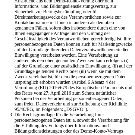
Ansprüche aus dem Demo-Konto-Vertrag oder dem
Informations- und Bildungsdienstleistungsvertrag, zur
Sicherheit, zur Betrugsbekämpfung oder für
Direktmarketingzwecke des Verantwortlichen sowie zur
Kontaktaufnahme mit Ihnen in anderen als den oben
genannten Fällen, sofern dies insbesondere durch eine von
Ihnen eingegangene Anfrage und den Umfang der
Geschäftstätigkeit des Verantwortlichen gerechtfertigt ist. Ihre
personenbezogenen Daten können auch für Marketingzwecke
auf der Grundlage Ihrer dem Datenverantwortlichen erteilten
Einwilligung verarbeitet werden. Eine Verarbeitung zu
anderen als den oben genannten Zwecken kann erfolgen: (i)
auf der Grundlage einer zusätzlichen Einwilligung, (ii) auf der
Grundlage geltenden Rechts oder (iii) wenn sie mit dem
Zweck vereinbar ist, für den die personenbezogenen Daten
ursprünglich erhoben wurden (Artikel 6 Absatz 4 der
Verordnung (EU) 2016/679 des Europäischen Parlaments und
des Rates vom 27. April 2016 zum Schutz natürlicher
Personen bei der Verarbeitung personenbezogener Daten,
zum freien Datenverkehr und zur Aufhebung der Richtlinie
95/46/EG, im Folgenden: „DSGVO“).
Die Rechtsgrundlage für die Verarbeitung Ihrer
personenbezogenen Daten ist: a. soweit die Verarbeitung für
die Erfüllung des Vertrags über Informations- und
Bildungsdienstleistungen oder des Demo-Konto-Vertrags