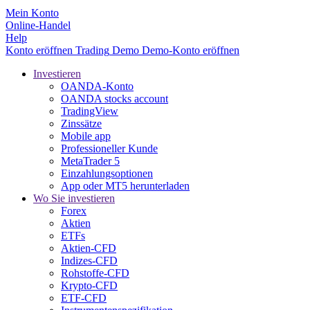
Mein Konto
Online-Handel
Help
Konto eröffnen
Trading
Demo
Demo-Konto eröffnen
Investieren
OANDA-Konto
OANDA stocks account
TradingView
Zinssätze
Mobile app
Professioneller Kunde
MetaTrader 5
Einzahlungsoptionen
App oder MT5 herunterladen
Wo Sie investieren
Forex
Aktien
ETFs
Aktien-CFD
Indizes-CFD
Rohstoffe-CFD
Krypto-CFD
ETF-CFD