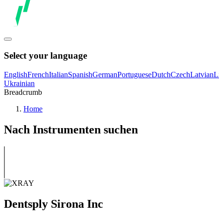
Select your language
English
French
Italian
Spanish
German
Portuguese
Dutch
Czech
Latvian
L
Ukrainian
Breadcrumb
Home
Nach Instrumenten suchen
Dentsply Sirona Inc