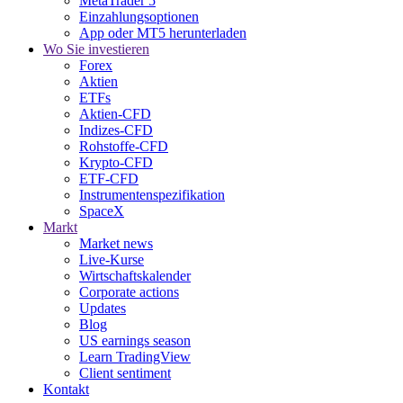
MetaTrader 5
Einzahlungsoptionen
App oder MT5 herunterladen
Wo Sie investieren
Forex
Aktien
ETFs
Aktien-CFD
Indizes-CFD
Rohstoffe-CFD
Krypto-CFD
ETF-CFD
Instrumentenspezifikation
SpaceX
Markt
Market news
Live-Kurse
Wirtschaftskalender
Corporate actions
Updates
Blog
US earnings season
Learn TradingView
Client sentiment
Kontakt