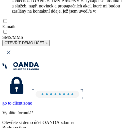
společnosti OANDA TMS Brokers S.A. týkající se produktů
a služeb, např. novinek a propagačních akcí, které mi budou
zasílány na kontaktní údaje, jež jsem uvedl/a v:
E-mailu
SMS/MMS
OTEVŘÍT DEMO ÚČET »
go to client zone
Vyplňte formulář
Otevřete si demo účet OANDA zdarma
Rodo section