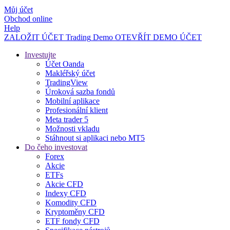
Můj účet
Obchod online
Help
ZALOŽIT ÚČET
Trading
Demo
OTEVŘÍT DEMO ÚČET
Investujte
Účet Oanda
Makléřský účet
TradingView
Úroková sazba fondů
Mobilní aplikace
Profesionální klient
Meta trader 5
Možnosti vkladu
Stáhnout si aplikaci nebo MT5
Do čeho investovat
Forex
Akcie
ETFs
Akcie CFD
Indexy CFD
Komodity CFD
Kryptoměny CFD
ETF fondy CFD