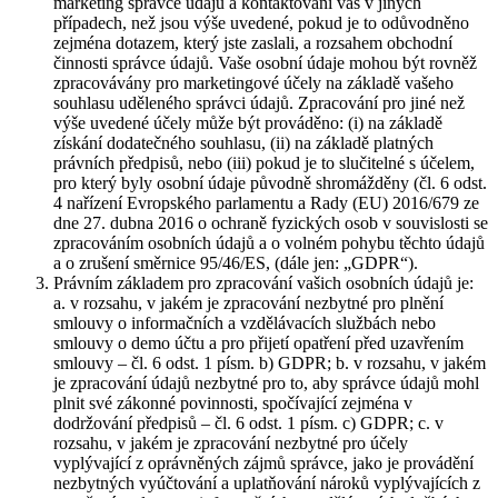
marketing správce údajů a kontaktování vás v jiných
případech, než jsou výše uvedené, pokud je to odůvodněno
zejména dotazem, který jste zaslali, a rozsahem obchodní
činnosti správce údajů. Vaše osobní údaje mohou být rovněž
zpracovávány pro marketingové účely na základě vašeho
souhlasu uděleného správci údajů. Zpracování pro jiné než
výše uvedené účely může být prováděno: (i) na základě
získání dodatečného souhlasu, (ii) na základě platných
právních předpisů, nebo (iii) pokud je to slučitelné s účelem,
pro který byly osobní údaje původně shromážděny (čl. 6 odst.
4 nařízení Evropského parlamentu a Rady (EU) 2016/679 ze
dne 27. dubna 2016 o ochraně fyzických osob v souvislosti se
zpracováním osobních údajů a o volném pohybu těchto údajů
a o zrušení směrnice 95/46/ES, (dále jen: „GDPR“).
Právním základem pro zpracování vašich osobních údajů je:
a. v rozsahu, v jakém je zpracování nezbytné pro plnění
smlouvy o informačních a vzdělávacích službách nebo
smlouvy o demo účtu a pro přijetí opatření před uzavřením
smlouvy – čl. 6 odst. 1 písm. b) GDPR; b. v rozsahu, v jakém
je zpracování údajů nezbytné pro to, aby správce údajů mohl
plnit své zákonné povinnosti, spočívající zejména v
dodržování předpisů – čl. 6 odst. 1 písm. c) GDPR; c. v
rozsahu, v jakém je zpracování nezbytné pro účely
vyplývající z oprávněných zájmů správce, jako je provádění
nezbytných vyúčtování a uplatňování nároků vyplývajících z