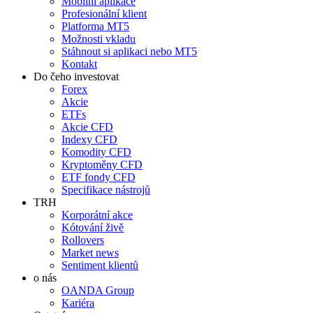
Mobilní aplikace
Profesionální klient
Platforma MT5
Možnosti vkladu
Stáhnout si aplikaci nebo MT5
Kontakt
Do čeho investovat
Forex
Akcie
ETFs
Akcie CFD
Indexy CFD
Komodity CFD
Kryptoměny CFD
ETF fondy CFD
Specifikace nástrojů
TRH
Korporátní akce
Kótování živě
Rollovers
Market news
Sentiment klientů
o nás
OANDA Group
Kariéra