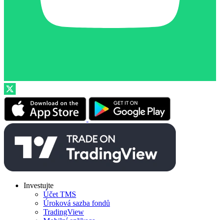
Investujte
Účet TMS
Úroková sazba fondů
TradingView