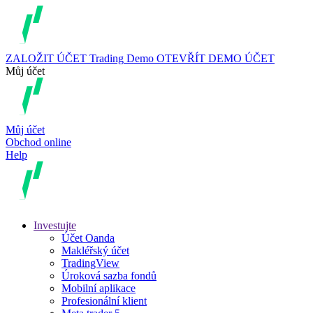
ZALOŽIT ÚČET
Trading
Demo
OTEVŘÍT DEMO ÚČET
Můj účet
Můj účet
Obchod online
Help
Investujte
Účet Oanda
Makléřský účet
TradingView
Úroková sazba fondů
Mobilní aplikace
Profesionální klient