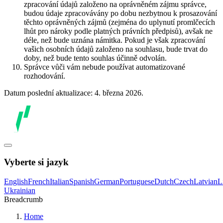
zpracování údajů založeno na oprávněném zájmu správce,
budou údaje zpracovávány po dobu nezbytnou k prosazování
těchto oprávněných zájmů (zejména do uplynutí promlčecích
lhůt pro nároky podle platných právních předpisů), avšak ne
déle, než bude uznána námitka. Pokud je však zpracování
vašich osobních údajů založeno na souhlasu, bude trvat do
doby, než bude tento souhlas účinně odvolán.
Správce vůči vám nebude používat automatizované
rozhodování.
Datum poslední aktualizace: 4. března 2026.
Vyberte si jazyk
English
French
Italian
Spanish
German
Portuguese
Dutch
Czech
Latvian
L
Ukrainian
Breadcrumb
Home