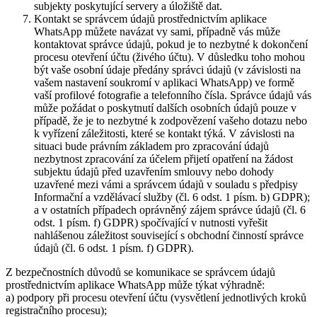
subjekty poskytující servery a úložiště dat.
Kontakt se správcem údajů prostřednictvím aplikace
WhatsApp můžete navázat vy sami, případně vás může
kontaktovat správce údajů, pokud je to nezbytné k dokončení
procesu otevření účtu (živého účtu). V důsledku toho mohou
být vaše osobní údaje předány správci údajů (v závislosti na
vašem nastavení soukromí v aplikaci WhatsApp) ve formě
vaší profilové fotografie a telefonního čísla. Správce údajů vás
může požádat o poskytnutí dalších osobních údajů pouze v
případě, že je to nezbytné k zodpovězení vašeho dotazu nebo
k vyřízení záležitosti, které se kontakt týká. V závislosti na
situaci bude právním základem pro zpracování údajů
nezbytnost zpracování za účelem přijetí opatření na žádost
subjektu údajů před uzavřením smlouvy nebo dohody
uzavřené mezi vámi a správcem údajů v souladu s předpisy
Informační a vzdělávací služby (čl. 6 odst. 1 písm. b) GDPR);
a v ostatních případech oprávněný zájem správce údajů (čl. 6
odst. 1 písm. f) GDPR) spočívající v nutnosti vyřešit
nahlášenou záležitost související s obchodní činností správce
údajů (čl. 6 odst. 1 písm. f) GDPR).
Z bezpečnostních důvodů se komunikace se správcem údajů
prostřednictvím aplikace WhatsApp může týkat výhradně:
a) podpory při procesu otevření účtu (vysvětlení jednotlivých kroků
registračního procesu);