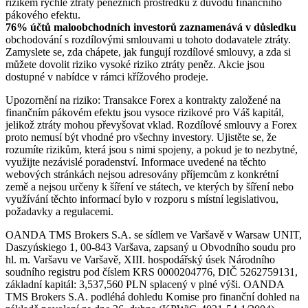
rizikem rychlé ztráty peněžních prostředků z důvodu finančního
pákového efektu.
76% účtů maloobchodních investorů zaznamenává v důsledku
obchodování s rozdílovými smlouvami u tohoto dodavatele ztráty.
Zamyslete se, zda chápete, jak fungují rozdílové smlouvy, a zda si
můžete dovolit riziko vysoké riziko ztráty peněz. Akcie jsou
dostupné v nabídce v rámci křížového prodeje.
Upozornění na riziko: Transakce Forex a kontrakty založené na
finančním pákovém efektu jsou vysoce rizikové pro Váš kapitál,
jelikož ztráty mohou převyšovat vklad. Rozdílové smlouvy a Forex
proto nemusí být vhodné pro všechny investory. Ujistěte se, že
rozumíte rizikům, která jsou s nimi spojeny, a pokud je to nezbytné,
využijte nezávislé poradenství. Informace uvedené na těchto
webových stránkách nejsou adresovány příjemcům z konkrétní
země a nejsou určeny k šíření ve státech, ve kterých by šíření nebo
využívání těchto informací bylo v rozporu s místní legislativou,
požadavky a regulacemi.
OANDA TMS Brokers S.A. se sídlem ve Varšavě v Warsaw UNIT,
Daszyńskiego 1, 00-843 Varšava, zapsaný u Obvodního soudu pro
hl. m. Varšavu ve Varšavě, XIII. hospodářský úsek Národního
soudního registru pod číslem KRS 0000204776, DIČ 5262759131,
základní kapitál: 3,537,560 PLN splacený v plné výši. OANDA
TMS Brokers S.A. podléhá dohledu Komise pro finanční dohled na