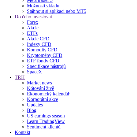
Meta trader 5
Možnosti vkladu
Stáhnout si aplikaci nebo MT5
Do čeho investovat
Forex
Akcie
ETFs
Akcie CFD
Indexy CFD
Komodity CFD
Kryptoměny CFD
ETF fondy CFD
Specifikace nástrojů
SpaceX
TRH
Market news
Kótování živě
Ekonomický kalendář
Korporátní akce
Updates
Blog
US earnings season
Learn TradingView
Sentiment klientů
Kontakt