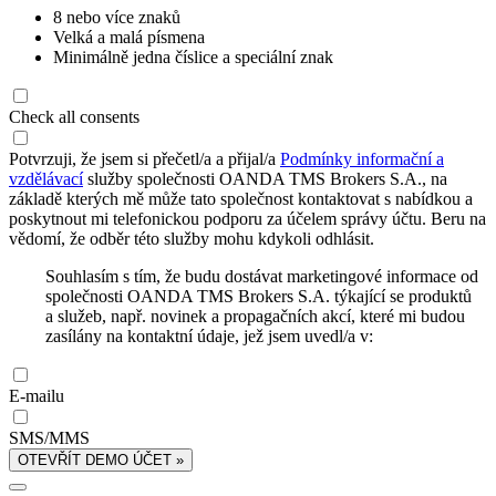
8 nebo více znaků
Velká a malá písmena
Minimálně jedna číslice a speciální znak
Check all consents
Potvrzuji, že jsem si přečetl/a a přijal/a
Podmínky informační a
vzdělávací
služby společnosti OANDA TMS Brokers S.A., na
základě kterých mě může tato společnost kontaktovat s nabídkou a
poskytnout mi telefonickou podporu za účelem správy účtu. Beru na
vědomí, že odběr této služby mohu kdykoli odhlásit.
Souhlasím s tím, že budu dostávat marketingové informace od
společnosti OANDA TMS Brokers S.A. týkající se produktů
a služeb, např. novinek a propagačních akcí, které mi budou
zasílány na kontaktní údaje, jež jsem uvedl/a v:
E-mailu
SMS/MMS
OTEVŘÍT DEMO ÚČET »