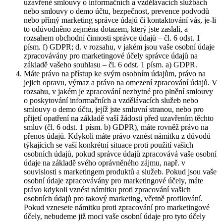
uzavřené smlouvy o informačních a vzdělávacích službách
nebo smlouvy o demo účtu, bezpečnost, prevence podvodů
nebo přímý marketing správce údajů či kontaktování vás, je-li
to odůvodněno zejména dotazem, který jste zaslali, a
rozsahem obchodní činnosti správce údajů – čl. 6 odst. 1
písm. f) GDPR; d. v rozsahu, v jakém jsou vaše osobní údaje
zpracovávány pro marketingové účely správce údajů na
základě vašeho souhlasu – čl. 6 odst. 1 písm. a) GDPR.
Máte právo na přístup ke svým osobním údajům, právo na
jejich opravu, výmaz a právo na omezení zpracování údajů. V
rozsahu, v jakém je zpracování nezbytné pro plnění smlouvy
o poskytování informačních a vzdělávacích služeb nebo
smlouvy o demo účtu, jejíž jste smluvní stranou, nebo pro
přijetí opatření na základě vaší žádosti před uzavřením těchto
smluv (čl. 6 odst. 1 písm. b) GDPR), máte rovněž právo na
přenos údajů. Kdykoli máte právo vznést námitku z důvodů
týkajících se vaší konkrétní situace proti použití vašich
osobních údajů, pokud správce údajů zpracovává vaše osobní
údaje na základě svého oprávněného zájmu, např. v
souvislosti s marketingem produktů a služeb. Pokud jsou vaše
osobní údaje zpracovávány pro marketingové účely, máte
právo kdykoli vznést námitku proti zpracování vašich
osobních údajů pro takový marketing, včetně profilování.
Pokud vznesete námitku proti zpracování pro marketingové
účely, nebudeme již moci vaše osobní údaje pro tyto účely