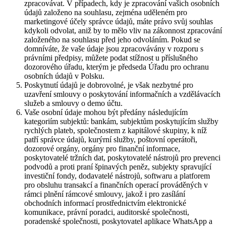
zpracovávat. V případech, kdy je zpracování vašich osobních
údajů založeno na souhlasu, zejména uděleném pro
marketingové účely správce údajů, máte právo svůj souhlas
kdykoli odvolat, aniž by to mělo vliv na zákonnost zpracování
založeného na souhlasu před jeho odvoláním. Pokud se
domníváte, že vaše údaje jsou zpracovávány v rozporu s
právními předpisy, můžete podat stížnost u příslušného
dozorového úřadu, kterým je předseda Úřadu pro ochranu
osobních údajů v Polsku.
Poskytnutí údajů je dobrovolné, je však nezbytné pro
uzavření smlouvy o poskytování informačních a vzdělávacích
služeb a smlouvy o demo účtu.
Vaše osobní údaje mohou být předány následujícím
kategoriím subjektů: bankám, subjektům poskytujícím služby
rychlých plateb, společnostem z kapitálové skupiny, k níž
patří správce údajů, kurýrní služby, poštovní operátoři,
dozorové orgány, orgány pro finanční informace,
poskytovatelé tržních dat, poskytovatelé nástrojů pro prevenci
podvodů a proti praní špinavých peněz, subjekty spravující
investiční fondy, dodavatelé nástrojů, softwaru a platforem
pro obsluhu transakcí a finančních operací prováděných v
rámci plnění rámcové smlouvy, jakož i pro zasílání
obchodních informací prostřednictvím elektronické
komunikace, právní poradci, auditorské společnosti,
poradenské společnosti, poskytovatel aplikace WhatsApp a