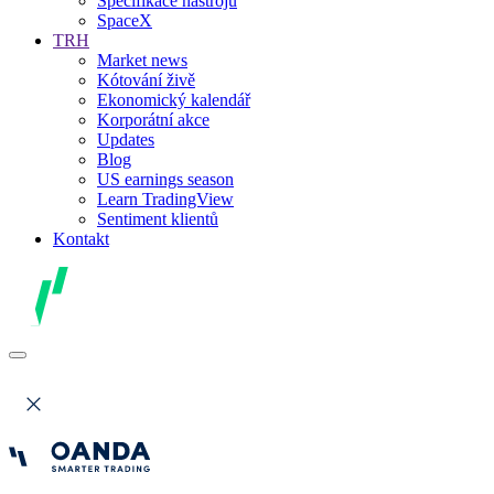
Specifikace nástrojů
SpaceX
TRH
Market news
Kótování živě
Ekonomický kalendář
Korporátní akce
Updates
Blog
US earnings season
Learn TradingView
Sentiment klientů
Kontakt