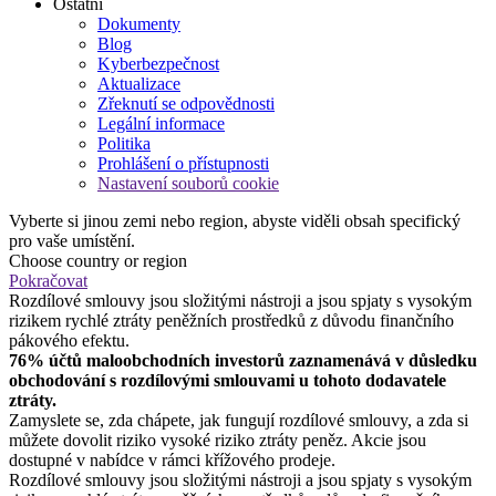
Ostatní
Dokumenty
Blog
Kyberbezpečnost
Aktualizace
Zřeknutí se odpovědnosti
Legální informace
Politika
Prohlášení o přístupnosti
Nastavení souborů cookie
Vyberte si jinou zemi nebo region, abyste viděli obsah specifický
pro vaše umístění.
Choose country or region
Pokračovat
Rozdílové smlouvy jsou složitými nástroji a jsou spjaty s vysokým
rizikem rychlé ztráty peněžních prostředků z důvodu finančního
pákového efektu.
76% účtů maloobchodních investorů zaznamenává v důsledku
obchodování s rozdílovými smlouvami u tohoto dodavatele
ztráty.
Zamyslete se, zda chápete, jak fungují rozdílové smlouvy, a zda si
můžete dovolit riziko vysoké riziko ztráty peněz. Akcie jsou
dostupné v nabídce v rámci křížového prodeje.
Rozdílové smlouvy jsou složitými nástroji a jsou spjaty s vysokým