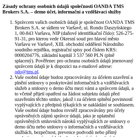
Zásady ochrany osobních údajů společnosti OANDA TMS
Brokers S.A. – demo účet, informační a vzdělávací služby
Správcem vašich osobních údajů je společnost OANDA TMS
Brokers S.A. se sídlem ve Varšavě, ul. Rondo Daszyńskiego
1, 00-843 Varšava, NIP (daňové identifikační číslo): 526-275-
91-31, pro kterou vede Okresní soud pro hlavní město
Varšavu ve Varšavě, XIII. obchodní oddělení Národního
soudního rejstříku, registrační spisy pod číslem KRS:
0000204776, základní kapitál 3 537 560 PLN (plně
splacený). Pověřenec pro ochranu osobních údajů jmenovaný
správcem údajů je k dispozici na e-mailové adrese:
odo@tms.pl
.
Vaše osobní údaje budou zpracovávány za účelem uzavření a
plnění smlouvy o poskytování informačních a vzdělávacích
služeb a smlouvy o demo účtu mezi vámi a správcem údajů, a
to včetně přijetí opatření na žádost subjektu údajů před
uzavřením těchto smluv, jakož i za účelem splnění povinností
vyplývajících z předpisů týkajících se nakládání se souhlasem.
Vaše osobní údaje budou rovněž zpracovávány pro účely
oprávněných zájmů správce údajů, jako je uplatnění
oprávněných smluvních nároků vyplývajících ze smlouvy o
demo účtu nebo smlouvy o informačních a vzdělávacích
službách, bezpečnost, prevence podvodů nebo přímý