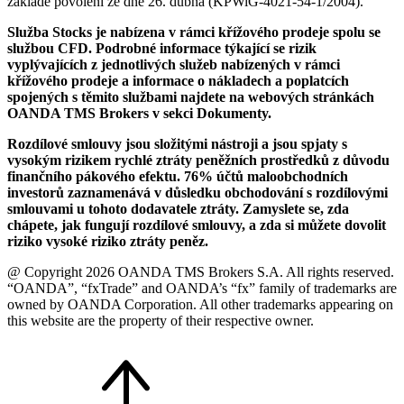
základě povolení ze dne 26. dubna (KPWiG-4021-54-1/2004).
Služba Stocks je nabízena v rámci křížového prodeje spolu se
službou CFD. Podrobné informace týkající se rizik
vyplývajících z jednotlivých služeb nabízených v rámci
křížového prodeje a informace o nákladech a poplatcích
spojených s těmito službami najdete na webových stránkách
OANDA TMS Brokers v sekci Dokumenty.
Rozdílové smlouvy jsou složitými nástroji a jsou spjaty s
vysokým rizikem rychlé ztráty peněžních prostředků z důvodu
finančního pákového efektu. 76% účtů maloobchodních
investorů zaznamenává v důsledku obchodování s rozdílovými
smlouvami u tohoto dodavatele ztráty. Zamyslete se, zda
chápete, jak fungují rozdílové smlouvy, a zda si můžete dovolit
riziko vysoké riziko ztráty peněz.
@ Copyright 2026 OANDA TMS Brokers S.A. All rights reserved.
“OANDA”, “fxTrade” and OANDA’s “fx” family of trademarks are
owned by OANDA Corporation. All other trademarks appearing on
this website are the property of their respective owner.