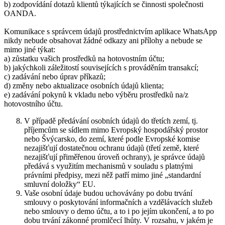
b) zodpovídání dotazů klientů týkajících se činnosti společnosti
OANDA.
Komunikace s správcem údajů prostřednictvím aplikace WhatsApp
nikdy nebude obsahovat žádné odkazy ani přílohy a nebude se
mimo jiné týkat:
a) zůstatku vašich prostředků na hotovostním účtu;
b) jakýchkoli záležitostí souvisejících s prováděním transakcí;
c) zadávání nebo úprav příkazů;
d) změny nebo aktualizace osobních údajů klienta;
e) zadávání pokynů k vkladu nebo výběru prostředků na/z
hotovostního účtu.
V případě předávání osobních údajů do třetích zemí, tj.
příjemcům se sídlem mimo Evropský hospodářský prostor
nebo Švýcarsko, do zemí, které podle Evropské komise
nezajišťují dostatečnou ochranu údajů (třetí země, které
nezajišťují přiměřenou úroveň ochrany), je správce údajů
předává s využitím mechanismů v souladu s platnými
právními předpisy, mezi něž patří mimo jiné „standardní
smluvní doložky“ EU.
Vaše osobní údaje budou uchovávány po dobu trvání
smlouvy o poskytování informačních a vzdělávacích služeb
nebo smlouvy o demo účtu, a to i po jejím ukončení, a to po
dobu trvání zákonné promlčecí lhůty. V rozsahu, v jakém je