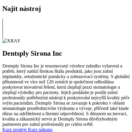
Najít nástroj
Dentsply Sirona Inc
Dentsply Sirona Inc je renomovaný výrobce zubního vybavení a
potřeb, který nabízí širokou škálu produktů, jako jsou zubní
implantáty, ortodontické pomůcky a zobrazovací systémy. S globální
přítomností ve více než 120 zemích je společnost odhodlána
poskytovat inovativní řešení, která zlepšují praxi stomatologie a
zlepšují výsledky pro pacienty. Jejich posláním je posílit zubní
profesionály potřebnými nástroji k poskytování nejvyšší kvality péče
svým pacientům. Dentsply Sirona se zavazuje k pokroku v oblasti
stomatologie prostřednictvím výzkumu a vývoje, přičemž také klade
důraz na udržitelnost a firemní odpovědnost. S důrazem na inovaci,
kvalitu a zákaznický servis je Dentsply Sirona důvěryhodným
partnerem pro zubní profesionály po celém světě.
Kurz prodeje
Kurz nákupu