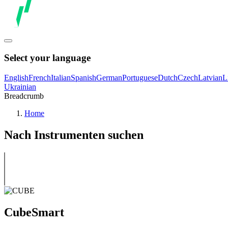
Select your language
English
French
Italian
Spanish
German
Portuguese
Dutch
Czech
Latvian
L
Ukrainian
Breadcrumb
Home
Nach Instrumenten suchen
CubeSmart