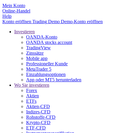
Mein Konto
Online-Handel
Help
Konto eröffnen
Trading
Demo
Demo-Konto eröffnen
Investieren
OANDA-Konto
OANDA stocks account
TradingView
Zinssätze
Mobile app
Professioneller Kunde
MetaTrader 5
Einzahlungsoptionen
App oder MT5 herunterladen
Wo Sie investieren
Forex
Aktien
ETFs
Aktien-CFD
Indizes-CFD
Rohstoffe-CFD
Krypto-CFD
ETF-CFD