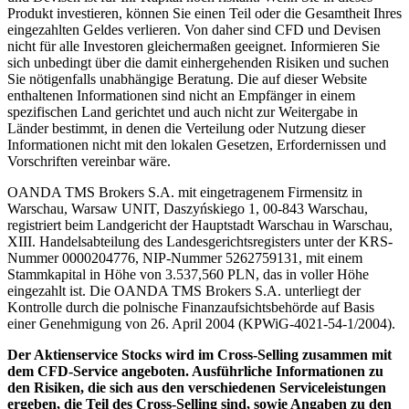
Produkt investieren, können Sie einen Teil oder die Gesamtheit Ihres
eingezahlten Geldes verlieren. Von daher sind CFD und Devisen
nicht für alle Investoren gleichermaßen geeignet. Informieren Sie
sich unbedingt über die damit einhergehenden Risiken und suchen
Sie nötigenfalls unabhängige Beratung. Die auf dieser Website
enthaltenen Informationen sind nicht an Empfänger in einem
spezifischen Land gerichtet und auch nicht zur Weitergabe in
Länder bestimmt, in denen die Verteilung oder Nutzung dieser
Informationen nicht mit den lokalen Gesetzen, Erfordernissen und
Vorschriften vereinbar wäre.
OANDA TMS Brokers S.A. mit eingetragenem Firmensitz in
Warschau, Warsaw UNIT, Daszyńskiego 1, 00-843 Warschau,
registriert beim Landgericht der Hauptstadt Warschau in Warschau,
XIII. Handelsabteilung des Landesgerichtsregisters unter der KRS-
Nummer 0000204776, NIP-Nummer 5262759131, mit einem
Stammkapital in Höhe von 3.537,560 PLN, das in voller Höhe
eingezahlt ist. Die OANDA TMS Brokers S.A. unterliegt der
Kontrolle durch die polnische Finanzaufsichtsbehörde auf Basis
einer Genehmigung von 26. April 2004 (KPWiG-4021-54-1/2004).
Der Aktienservice Stocks wird im Cross-Selling zusammen mit
dem CFD-Service angeboten. Ausführliche Informationen zu
den Risiken, die sich aus den verschiedenen Serviceleistungen
ergeben, die Teil des Cross-Selling sind, sowie Angaben zu den