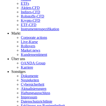
ETFs
Aktien-CFD
Indizes-CFD
Rohstoffe-CFD
Krypto-CFD
ETF-CFD
Instrumentenspezifikation
Markt
Corporate actions
Live-Kurse
Rollovers
Market news
Kundensentiment
Über uns
OANDA Group
Karriere
Sonstiges
Dokumente
Neuigkeiten
Cybersicherheit
Aktualisierungen
Haftungsausschluss
Impressum
Datenschutzrichtlinie
Erklärung zur Barrierefreiheit