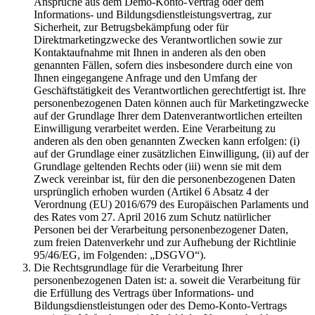
Ansprüche aus dem Demo-Konto-Vertrag oder dem
Informations- und Bildungsdienstleistungsvertrag, zur
Sicherheit, zur Betrugsbekämpfung oder für
Direktmarketingzwecke des Verantwortlichen sowie zur
Kontaktaufnahme mit Ihnen in anderen als den oben
genannten Fällen, sofern dies insbesondere durch eine von
Ihnen eingegangene Anfrage und den Umfang der
Geschäftstätigkeit des Verantwortlichen gerechtfertigt ist. Ihre
personenbezogenen Daten können auch für Marketingzwecke
auf der Grundlage Ihrer dem Datenverantwortlichen erteilten
Einwilligung verarbeitet werden. Eine Verarbeitung zu
anderen als den oben genannten Zwecken kann erfolgen: (i)
auf der Grundlage einer zusätzlichen Einwilligung, (ii) auf der
Grundlage geltenden Rechts oder (iii) wenn sie mit dem
Zweck vereinbar ist, für den die personenbezogenen Daten
ursprünglich erhoben wurden (Artikel 6 Absatz 4 der
Verordnung (EU) 2016/679 des Europäischen Parlaments und
des Rates vom 27. April 2016 zum Schutz natürlicher
Personen bei der Verarbeitung personenbezogener Daten,
zum freien Datenverkehr und zur Aufhebung der Richtlinie
95/46/EG, im Folgenden: „DSGVO“).
Die Rechtsgrundlage für die Verarbeitung Ihrer
personenbezogenen Daten ist: a. soweit die Verarbeitung für
die Erfüllung des Vertrags über Informations- und
Bildungsdienstleistungen oder des Demo-Konto-Vertrags