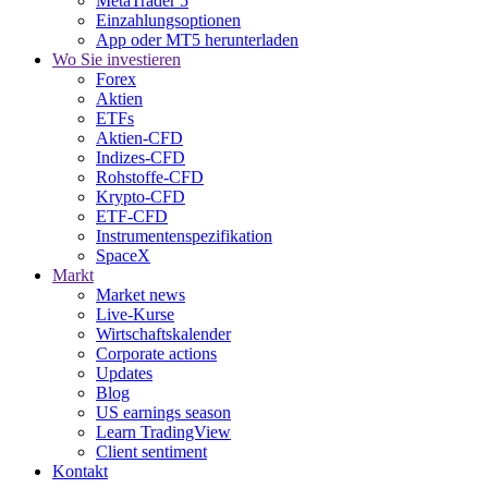
MetaTrader 5
Einzahlungsoptionen
App oder MT5 herunterladen
Wo Sie investieren
Forex
Aktien
ETFs
Aktien-CFD
Indizes-CFD
Rohstoffe-CFD
Krypto-CFD
ETF-CFD
Instrumentenspezifikation
SpaceX
Markt
Market news
Live-Kurse
Wirtschaftskalender
Corporate actions
Updates
Blog
US earnings season
Learn TradingView
Client sentiment
Kontakt