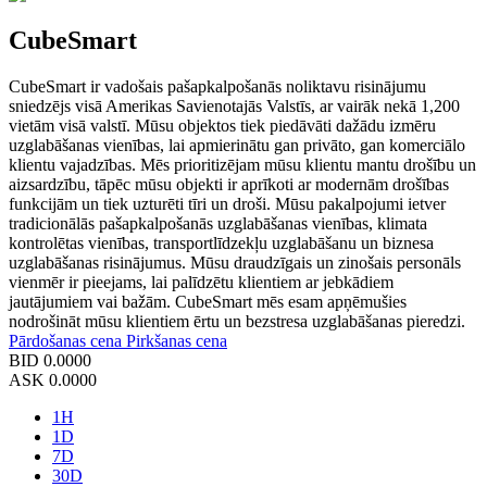
CubeSmart
CubeSmart ir vadošais pašapkalpošanās noliktavu risinājumu
sniedzējs visā Amerikas Savienotajās Valstīs, ar vairāk nekā 1,200
vietām visā valstī. Mūsu objektos tiek piedāvāti dažādu izmēru
uzglabāšanas vienības, lai apmierinātu gan privāto, gan komerciālo
klientu vajadzības. Mēs prioritizējam mūsu klientu mantu drošību un
aizsardzību, tāpēc mūsu objekti ir aprīkoti ar modernām drošības
funkcijām un tiek uzturēti tīri un droši. Mūsu pakalpojumi ietver
tradicionālās pašapkalpošanās uzglabāšanas vienības, klimata
kontrolētas vienības, transportlīdzekļu uzglabāšanu un biznesa
uzglabāšanas risinājumus. Mūsu draudzīgais un zinošais personāls
vienmēr ir pieejams, lai palīdzētu klientiem ar jebkādiem
jautājumiem vai bažām. CubeSmart mēs esam apņēmušies
nodrošināt mūsu klientiem ērtu un bezstresa uzglabāšanas pieredzi.
Pārdošanas cena
Pirkšanas cena
BID
0.0000
ASK
0.0000
1H
1D
7D
30D