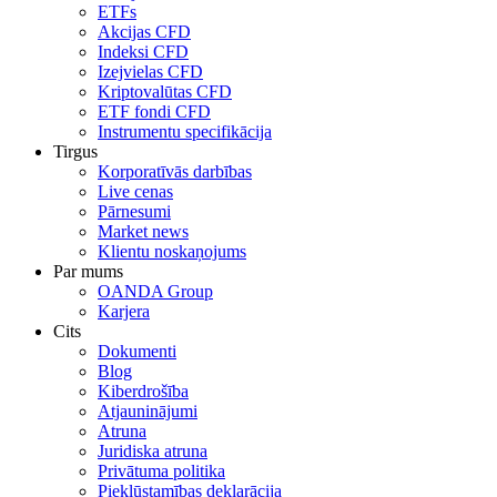
ETFs
Akcijas CFD
Indeksi CFD
Izejvielas CFD
Kriptovalūtas CFD
ETF fondi CFD
Instrumentu specifikācija
Tirgus
Korporatīvās darbības
Live cenas
Pārnesumi
Market news
Klientu noskaņojums
Par mums
OANDA Group
Karjera
Cits
Dokumenti
Blog
Kiberdrošība
Atjauninājumi
Atruna
Juridiska atruna
Privātuma politika
Piekļūstamības deklarācija