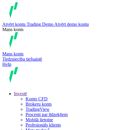
Atvērt kontu
Trading
Demo
Atvērt demo kontu
Mans konts
Mans konts
Tirdzniecība tiešsaistē
Help
Investē
Konto CFD
Brokeru konts
TradingView
Procenti par līdzekļiem
Mobilā lietotne
Profesionāls klients