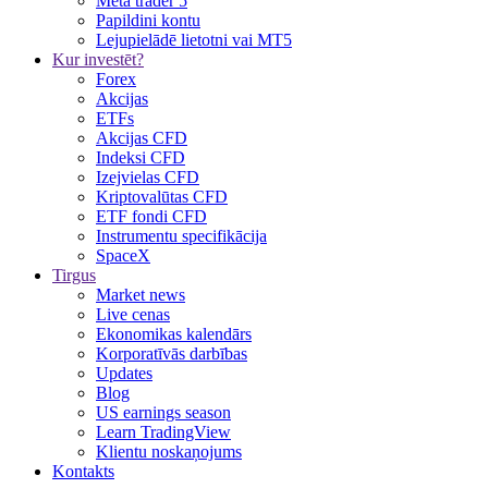
Meta trader 5
Papildini kontu
Lejupielādē lietotni vai MT5
Kur investēt?
Forex
Akcijas
ETFs
Akcijas CFD
Indeksi CFD
Izejvielas CFD
Kriptovalūtas CFD
ETF fondi CFD
Instrumentu specifikācija
SpaceX
Tirgus
Market news
Live cenas
Ekonomikas kalendārs
Korporatīvās darbības
Updates
Blog
US earnings season
Learn TradingView
Klientu noskaņojums
Kontakts