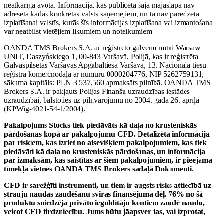
neatkarīga avota. Informācija, kas publicēta šajā mājaslapā nav
adresēta kādas konkrētas valsts saņēmējiem, un tā nav paredzēta
izplatīšanai valstīs, kurās šīs informācijas izplatīšana vai izmantošana
var neatbilst vietējiem likumiem un noteikumiem
OANDA TMS Brokers S.A. ar reģistrēto galveno mītni Warsaw
UNIT, Daszyńskiego 1, 00-843 Varšavā, Polijā, kas ir reģistrēta
Galvaspilsētas Varšavas Apgabaltiesā Varšavā, 13. Nacionālā tiesu
reģistra komercnodaļā ar numuru 0000204776, NIP 5262759131,
sākuma kapitāls: PLN 3 537,560 apmaksāts pilnībā. OANDA TMS
Brokers S.A. ir pakļauts Polijas Finanšu uzraudzības iestādes
uzraudzībai, balstoties uz pilnvarojumu no 2004. gada 26. aprīļa
(KPWig-4021-54-1/2004).
Pakalpojums Stocks tiek piedāvāts kā daļa no krusteniskās
pārdošanas kopā ar pakalpojumu CFD. Detalizēta informācija
par riskiem, kas izriet no atsevišķiem pakalpojumiem, kas tiek
piedāvāti kā daļa no krusteniskās pārdošanas, un informācija
par izmaksām, kas saistītas ar šiem pakalpojumiem, ir pieejama
tīmekļa vietnes OANDA TMS Brokers sadaļā Dokumenti.
CFD ir sarežģīti instrumenti, un tiem ir augsts risks attiecībā uz
strauju naudas zaudēšanu sviras finansējuma dēļ. 76% no šā
produktu sniedzēja privāto ieguldītāju kontiem zaudē naudu,
veicot CFD tirdzniecību. Jums būtu jāapsver tas, vai izprotat,