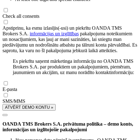
Check all consents
Apstiprinu, ka esmu izlasījis(-usi) un piekrītu OANDA TMS
Brokers S.A.
informācijas un izglītības
pakalpojuma noteikumiem
un nosacījumiem, kas ļauj ar mani sazināties, lai sniegtu man
piedāvājumu un nodrošinātu atbalstu pa tālruni konta pārvaldībai. Es
saprotu, ka varu no šī pakalpojuma jebkurā laikā atteikties.
Es piekrītu saņemt mārketinga informāciju no OANDA TMS
Brokers S.A. par produktiem un pakalpojumiem, piemēram,
jaunumiem un akcijām, uz manu norādīto kontaktinformāciju:
E-pasta
SMS/MMS
ATVĒRT DEMO KONTU »
OANDA TMS Brokers S.A. privātuma politika – demo konts,
informācijas un izglītojošie pakalpojumi