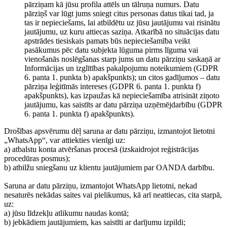
pārziņam kā jūsu profila attēls un tālruņa numurs. Datu
pārziņš var lūgt jums sniegt citus personas datus tikai tad, ja
tas ir nepieciešams, lai atbildētu uz jūsu jautājumu vai risinātu
jautājumu, uz kuru attiecas saziņa. Atkarībā no situācijas datu
apstrādes tiesiskais pamats būs nepieciešamība veikt
pasākumus pēc datu subjekta lūguma pirms līguma vai
vienošanās noslēgšanas starp jums un datu pārziņu saskaņā ar
Informācijas un izglītības pakalpojumu noteikumiem (GDPR
6. panta 1. punkta b) apakšpunkts); un citos gadījumos – datu
pārziņa leģitīmās intereses (GDPR 6. panta 1. punkta f)
apakšpunkts), kas izpaužas kā nepieciešamība atrisināt ziņoto
jautājumu, kas saistīts ar datu pārziņa uzņēmējdarbību (GDPR
6. panta 1. punkta f) apakšpunkts).
Drošības apsvērumu dēļ saruna ar datu pārziņu, izmantojot lietotni
„WhatsApp“, var attiekties vienīgi uz:
a) atbalstu konta atvēršanas procesā (izskaidrojot reģistrācijas
procedūras posmus);
b) atbilžu sniegšanu uz klientu jautājumiem par OANDA darbību.
Saruna ar datu pārziņu, izmantojot WhatsApp lietotni, nekad
nesaturēs nekādas saites vai pielikumus, kā arī neattiecas, cita starpā,
uz:
a) jūsu līdzekļu atlikumu naudas kontā;
b) jebkādiem jautājumiem, kas saistīti ar darījumu izpildi;