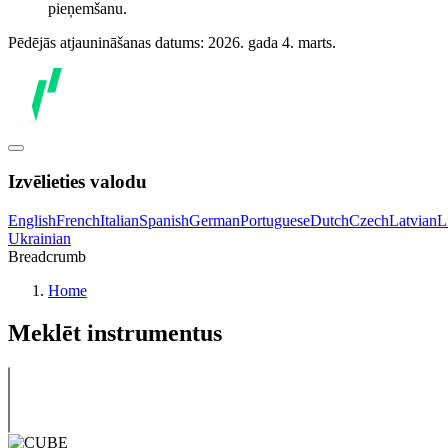
pieņemšanu.
Pēdējās atjaunināšanas datums: 2026. gada 4. marts.
Izvēlieties valodu
English
French
Italian
Spanish
German
Portuguese
Dutch
Czech
Latvian
L
Ukrainian
Breadcrumb
Home
Meklēt instrumentus