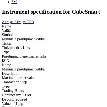
6M
Instrument specification for CubeSmart
Akcijas
Akcijas CFD
Name
Valūta
Simbols
Minimālā pasūtījuma vērtība
Ticker
Tirdzniecības laiks
Type
Pasūtījumu pieņemšanas laiks
ISIN
Name
Minimālā pasūtījuma vērtība
Description
Maximum order value
Transaction Step
Type
Trading Hours
Contract size / 1 lot
Deposit required
Value of 1 pip