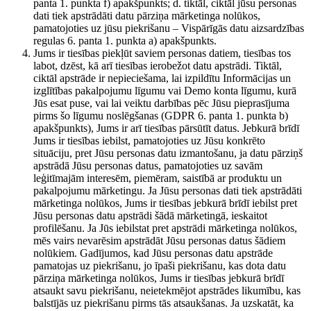
panta 1. punkta f) apakšpunkts; d. tiktāl, ciktāl jūsu personas
dati tiek apstrādāti datu pārziņa mārketinga nolūkos,
pamatojoties uz jūsu piekrišanu – Vispārīgās datu aizsardzības
regulas 6. panta 1. punkta a) apakšpunkts.
Jums ir tiesības piekļūt saviem personas datiem, tiesības tos
labot, dzēst, kā arī tiesības ierobežot datu apstrādi. Tiktāl,
ciktāl apstrāde ir nepieciešama, lai izpildītu Informācijas un
izglītības pakalpojumu līgumu vai Demo konta līgumu, kurā
Jūs esat puse, vai lai veiktu darbības pēc Jūsu pieprasījuma
pirms šo līgumu noslēgšanas (GDPR 6. panta 1. punkta b)
apakšpunkts), Jums ir arī tiesības pārsūtīt datus. Jebkurā brīdī
Jums ir tiesības iebilst, pamatojoties uz Jūsu konkrēto
situāciju, pret Jūsu personas datu izmantošanu, ja datu pārziņš
apstrādā Jūsu personas datus, pamatojoties uz savām
leģitīmajām interesēm, piemēram, saistībā ar produktu un
pakalpojumu mārketingu. Ja Jūsu personas dati tiek apstrādāti
mārketinga nolūkos, Jums ir tiesības jebkurā brīdī iebilst pret
Jūsu personas datu apstrādi šādā mārketingā, ieskaitot
profilēšanu. Ja Jūs iebilstat pret apstrādi mārketinga nolūkos,
mēs vairs nevarēsim apstrādāt Jūsu personas datus šādiem
nolūkiem. Gadījumos, kad Jūsu personas datu apstrāde
pamatojas uz piekrišanu, jo īpaši piekrišanu, kas dota datu
pārziņa mārketinga nolūkos, Jums ir tiesības jebkurā brīdī
atsaukt savu piekrišanu, neietekmējot apstrādes likumību, kas
balstījās uz piekrišanu pirms tās atsaukšanas. Ja uzskatāt, ka