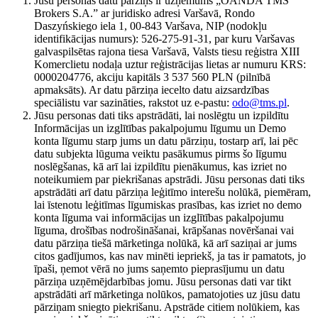
Jūsu personas datu pārziņš ir uzņēmums „OANDA TMS
Brokers S.A.” ar juridisko adresi Varšavā, Rondo
Daszyńskiego iela 1, 00-843 Varšava, NIP (nodokļu
identifikācijas numurs): 526-275-91-31, par kuru Varšavas
galvaspilsētas rajona tiesa Varšavā, Valsts tiesu reģistra XIII
Komerclietu nodaļa uztur reģistrācijas lietas ar numuru KRS:
0000204776, akciju kapitāls 3 537 560 PLN (pilnībā
apmaksāts). Ar datu pārziņa iecelto datu aizsardzības
speciālistu var sazināties, rakstot uz e-pastu:
odo@tms.pl
.
Jūsu personas dati tiks apstrādāti, lai noslēgtu un izpildītu
Informācijas un izglītības pakalpojumu līgumu un Demo
konta līgumu starp jums un datu pārziņu, tostarp arī, lai pēc
datu subjekta lūguma veiktu pasākumus pirms šo līgumu
noslēgšanas, kā arī lai izpildītu pienākumus, kas izriet no
noteikumiem par piekrišanas apstrādi. Jūsu personas dati tiks
apstrādāti arī datu pārziņa leģitīmo interešu nolūkā, piemēram,
lai īstenotu leģitīmas līgumiskas prasības, kas izriet no demo
konta līguma vai informācijas un izglītības pakalpojumu
līguma, drošības nodrošināšanai, krāpšanas novēršanai vai
datu pārziņa tiešā mārketinga nolūkā, kā arī saziņai ar jums
citos gadījumos, kas nav minēti iepriekš, ja tas ir pamatots, jo
īpaši, ņemot vērā no jums saņemto pieprasījumu un datu
pārziņa uzņēmējdarbības jomu. Jūsu personas dati var tikt
apstrādāti arī mārketinga nolūkos, pamatojoties uz jūsu datu
pārziņam sniegto piekrišanu. Apstrāde citiem nolūkiem, kas