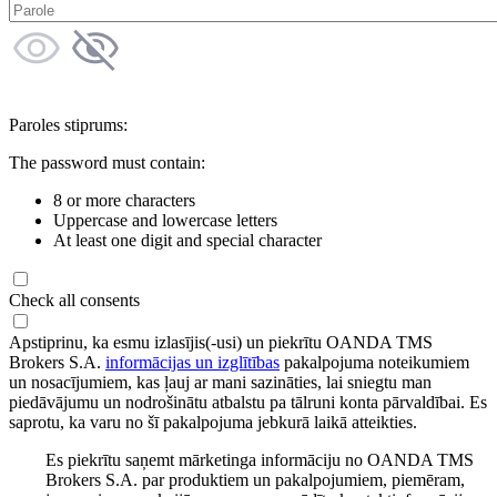
Paroles stiprums:
The password must contain:
8 or more characters
Uppercase and lowercase letters
At least one digit and special character
Check all consents
Apstiprinu, ka esmu izlasījis(-usi) un piekrītu OANDA TMS
Brokers S.A.
informācijas un izglītības
pakalpojuma noteikumiem
un nosacījumiem, kas ļauj ar mani sazināties, lai sniegtu man
piedāvājumu un nodrošinātu atbalstu pa tālruni konta pārvaldībai. Es
saprotu, ka varu no šī pakalpojuma jebkurā laikā atteikties.
Es piekrītu saņemt mārketinga informāciju no OANDA TMS
Brokers S.A. par produktiem un pakalpojumiem, piemēram,