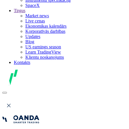
Instrumentu specifikācija
SpaceX
Tirgus
Market news
Live cenas
Ekonomikas kalendārs
Korporatīvās darbības
Updates
Blog
US earnings season
Learn TradingView
Klientu noskaņojums
Kontakts