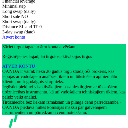
Financial leverage
Minimal step
Long swap (daily)
Short sale
NO
Short swap (daily)
Distance SL and TP
0
3-day swap (date)
Atvērt kontu
Sāciet tirgot tagad ar ātru konta atvēršanu.
Reģistrējieties tagad, lai tirgotos aktīvākajos tirgos
ATVER KONTU
OANDA ir vairāk nekā 20 gadus tirgū strādājošs brokeris, kas
lepojas ar vadošajiem analīzes rīkiem un tūkstošiem apmierinātu
klientu, un ir godalgots starpnieks.
Iegūstiet piekļuvi visaktīvākajiem pasaules tirgiem ar tūkstošiem
tirdzniecības instrumentu, kā arī vadošajiem tehniskajiem rīkiem, kas
palīdz veikt analīzi.
Tirdzniecība bez liekām izmaksām un pilnīga cenu pārredzamība -
OANDA piedāvā nulles komisijas maksu par galvenajiem
instrumentiem un pārredzamu cenu noteikšanu.