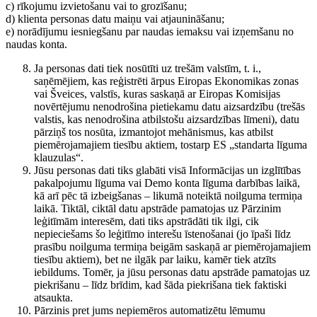
c) rīkojumu izvietošanu vai to grozīšanu;
d) klienta personas datu maiņu vai atjaunināšanu;
e) norādījumu iesniegšanu par naudas iemaksu vai izņemšanu no
naudas konta.
Ja personas dati tiek nosūtīti uz trešām valstīm, t. i.,
saņēmējiem, kas reģistrēti ārpus Eiropas Ekonomikas zonas
vai Šveices, valstīs, kuras saskaņā ar Eiropas Komisijas
novērtējumu nenodrošina pietiekamu datu aizsardzību (trešās
valstis, kas nenodrošina atbilstošu aizsardzības līmeni), datu
pārziņš tos nosūta, izmantojot mehānismus, kas atbilst
piemērojamajiem tiesību aktiem, tostarp ES „standarta līguma
klauzulas“.
Jūsu personas dati tiks glabāti visā Informācijas un izglītības
pakalpojumu līguma vai Demo konta līguma darbības laikā,
kā arī pēc tā izbeigšanas – likumā noteiktā noilguma termiņa
laikā. Tiktāl, ciktāl datu apstrāde pamatojas uz Pārzinim
leģitīmām interesēm, dati tiks apstrādāti tik ilgi, cik
nepieciešams šo leģitīmo interešu īstenošanai (jo īpaši līdz
prasību noilguma termiņa beigām saskaņā ar piemērojamajiem
tiesību aktiem), bet ne ilgāk par laiku, kamēr tiek atzīts
iebildums. Tomēr, ja jūsu personas datu apstrāde pamatojas uz
piekrišanu – līdz brīdim, kad šāda piekrišana tiek faktiski
atsaukta.
Pārzinis pret jums nepiemēros automatizētu lēmumu