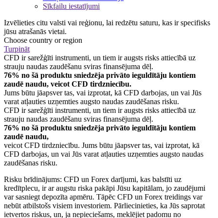
Sīkfailu iestatījumi
Izvēlieties citu valsti vai reģionu, lai redzētu saturu, kas ir specifisks
jūsu atrašanās vietai.
Choose country or region
Turpināt
CFD ir sarežģīti instrumenti, un tiem ir augsts risks attiecībā uz
strauju naudas zaudēšanu sviras finansējuma dēļ.
76% no šā produktu sniedzēja privāto ieguldītāju kontiem
zaudē naudu, veicot CFD tirdzniecību.
Jums būtu jāapsver tas, vai izprotat, kā CFD darbojas, un vai Jūs
varat atļauties uzņemties augsto naudas zaudēšanas risku.
CFD ir sarežģīti instrumenti, un tiem ir augsts risks attiecībā uz
strauju naudas zaudēšanu sviras finansējuma dēļ.
76% no šā produktu sniedzēja privāto ieguldītāju kontiem
zaudē naudu,
veicot CFD tirdzniecību. Jums būtu jāapsver tas, vai izprotat, kā
CFD darbojas, un vai Jūs varat atļauties uzņemties augsto naudas
zaudēšanas risku.
Risku brīdinājums: CFD un Forex darījumi, kas balstīti uz
kredītplecu, ir ar augstu riska pakāpi Jūsu kapitālam, jo zaudējumi
var sasniegt depozīta apmēru. Tāpēc CFD un Forex treidings var
nebūt atbilstošs visiem investoriem. Pārliecinieties, ka Jūs saprotat
ietvertos riskus, un, ja nepieciešams, meklējiet padomu no