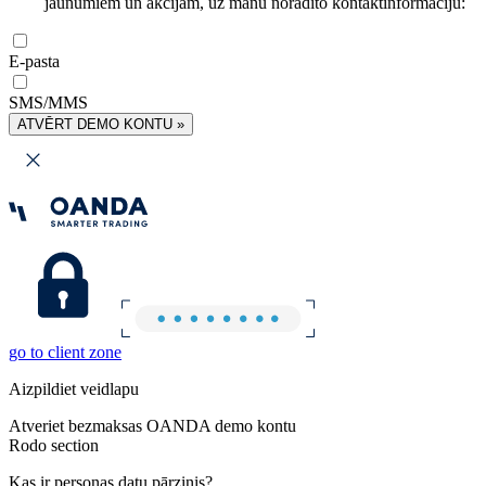
jaunumiem un akcijām, uz manu norādīto kontaktinformāciju:
E-pasta
SMS/MMS
ATVĒRT DEMO KONTU »
go to client zone
Aizpildiet veidlapu
Atveriet bezmaksas OANDA demo kontu
Rodo section
Kas ir personas datu pārzinis?