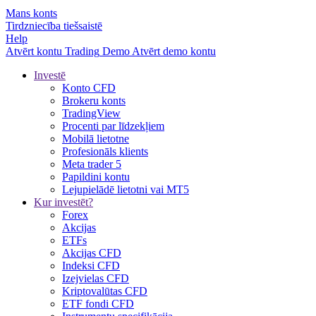
Mans konts
Tirdzniecība tiešsaistē
Help
Atvērt kontu
Trading
Demo
Atvērt demo kontu
Investē
Konto CFD
Brokeru konts
TradingView
Procenti par līdzekļiem
Mobilā lietotne
Profesionāls klients
Meta trader 5
Papildini kontu
Lejupielādē lietotni vai MT5
Kur investēt?
Forex
Akcijas
ETFs
Akcijas CFD
Indeksi CFD
Izejvielas CFD
Kriptovalūtas CFD
ETF fondi CFD