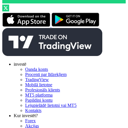
investē
Oanda konts
Procenti par līdzekļiem
TradingView
Mobilā lietotne
Profesionāls klients
MT5 platforma
Papildini kontu
Lejupielādē lietotni vai MT5
Kontakts
Kur investēt?
Forex
Akcijas