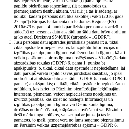
nav iepriekš minētie, var tikt veikta: (i) pamatojoties uz
papildu piekrišanas saņemšanu, (ii) pamatojoties uz
piemērojamiem tiesību aktiem, vai (iii) ja tas ir saderīgi ar
nolūku, kādam personas dati tika sākotnēji vākti (2016. gada
27. aprīļa Eiropas Parlamenta un Padomes Regulas (ES)
2016/679 6. panta 4. punkts par fizisko personu aizsardzību
attiecībā uz personas datu apstrādi un šādu datu brīvu apriti un
ar ko atceļ Direktīvu 95/46/EK (turpmāk – „GDPR”).
Jūsu personas datu apstrādes juridiskais pamats ir: a. tiktāl,
ciktāl apstrāde ir nepieciešama, lai izpildītu Informācijas un
izglītības pakalpojumu līgumu vai Demo konta līgumu, kā arī
veiktu pasākumus pirms līguma noslēgšanas – Vispārīgās datu
aizsardzības regulas (GDPR) 6. panta 1. punkta b)
apakšpunkts; b. tiktāl, ciktāl datu apstrāde ir nepieciešama, lai
datu pārziņš varētu izpildīt savas juridiskās saistības, jo īpaši
nodrošinot atbilstošu datu apstrādi – GDPR 6. panta GDPR 1.
panta c) apakšpunkts; c. tiktāl, ciktāl apstrāde ir nepieciešama
nolūkiem, kas izriet no Pārzinim piemītošajām leģitīmajām
interesēm, piemēram, veicot nepieciešamos norēķinus un
izvirzot prasības, kas izriet no noslēgtā Informācijas un
izglītības pakalpojumu līguma vai Demo konta līguma,
drošības nodrošināšanai, krāpšanas novēršanai vai Pārzinim
tiešā mārketinga nolūkos, vai saziņai ar jums, ja tas ir
pamatots, jo īpaši, ņemot vērā no jums saņemto pieprasījumu
un Pārzinim veiktās uzņēmējdarbības apjomu – GDPR 6.