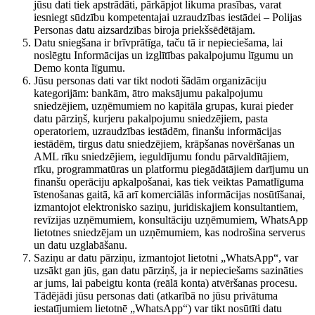
jūsu dati tiek apstrādāti, pārkāpjot likuma prasības, varat
iesniegt sūdzību kompetentajai uzraudzības iestādei – Polijas
Personas datu aizsardzības biroja priekšsēdētājam.
Datu sniegšana ir brīvprātīga, taču tā ir nepieciešama, lai
noslēgtu Informācijas un izglītības pakalpojumu līgumu un
Demo konta līgumu.
Jūsu personas dati var tikt nodoti šādām organizāciju
kategorijām: bankām, ātro maksājumu pakalpojumu
sniedzējiem, uzņēmumiem no kapitāla grupas, kurai pieder
datu pārziņš, kurjeru pakalpojumu sniedzējiem, pasta
operatoriem, uzraudzības iestādēm, finanšu informācijas
iestādēm, tirgus datu sniedzējiem, krāpšanas novēršanas un
AML rīku sniedzējiem, ieguldījumu fondu pārvaldītājiem,
rīku, programmatūras un platformu piegādātājiem darījumu un
finanšu operāciju apkalpošanai, kas tiek veiktas Pamatlīguma
īstenošanas gaitā, kā arī komerciālās informācijas nosūtīšanai,
izmantojot elektronisko saziņu, juridiskajiem konsultantiem,
revīzijas uzņēmumiem, konsultāciju uzņēmumiem, WhatsApp
lietotnes sniedzējam un uzņēmumiem, kas nodrošina serverus
un datu uzglabāšanu.
Saziņu ar datu pārziņu, izmantojot lietotni „WhatsApp“, var
uzsākt gan jūs, gan datu pārziņš, ja ir nepieciešams sazināties
ar jums, lai pabeigtu konta (reālā konta) atvēršanas procesu.
Tādējādi jūsu personas dati (atkarībā no jūsu privātuma
iestatījumiem lietotnē „WhatsApp“) var tikt nosūtīti datu