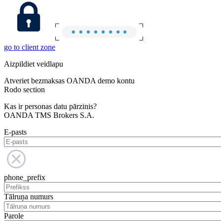
go to client zone
Aizpildiet veidlapu
Atveriet bezmaksas OANDA demo kontu
Rodo section
Kas ir personas datu pārzinis?
OANDA TMS Brokers S.A.
E-pasts
phone_prefix
Tālruņa numurs
Parole