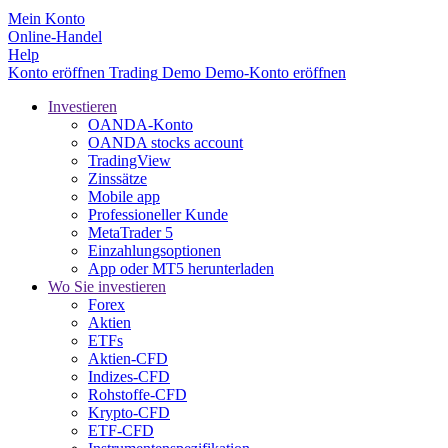
Mein Konto
Online-Handel
Help
Konto eröffnen
Trading
Demo
Demo-Konto eröffnen
Investieren
OANDA-Konto
OANDA stocks account
TradingView
Zinssätze
Mobile app
Professioneller Kunde
MetaTrader 5
Einzahlungsoptionen
App oder MT5 herunterladen
Wo Sie investieren
Forex
Aktien
ETFs
Aktien-CFD
Indizes-CFD
Rohstoffe-CFD
Krypto-CFD
ETF-CFD