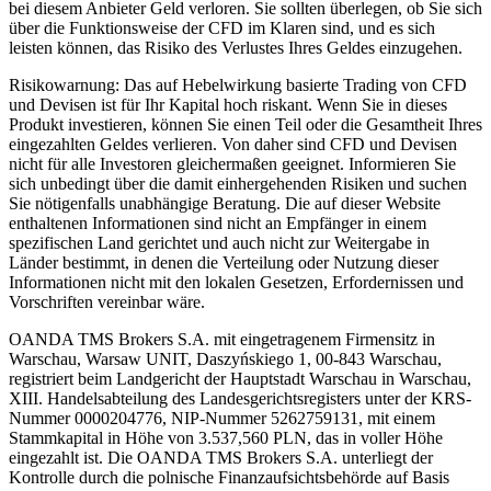
bei diesem Anbieter Geld verloren. Sie sollten überlegen, ob Sie sich
über die Funktionsweise der CFD im Klaren sind, und es sich
leisten können, das Risiko des Verlustes Ihres Geldes einzugehen.
Risikowarnung: Das auf Hebelwirkung basierte Trading von CFD
und Devisen ist für Ihr Kapital hoch riskant. Wenn Sie in dieses
Produkt investieren, können Sie einen Teil oder die Gesamtheit Ihres
eingezahlten Geldes verlieren. Von daher sind CFD und Devisen
nicht für alle Investoren gleichermaßen geeignet. Informieren Sie
sich unbedingt über die damit einhergehenden Risiken und suchen
Sie nötigenfalls unabhängige Beratung. Die auf dieser Website
enthaltenen Informationen sind nicht an Empfänger in einem
spezifischen Land gerichtet und auch nicht zur Weitergabe in
Länder bestimmt, in denen die Verteilung oder Nutzung dieser
Informationen nicht mit den lokalen Gesetzen, Erfordernissen und
Vorschriften vereinbar wäre.
OANDA TMS Brokers S.A. mit eingetragenem Firmensitz in
Warschau, Warsaw UNIT, Daszyńskiego 1, 00-843 Warschau,
registriert beim Landgericht der Hauptstadt Warschau in Warschau,
XIII. Handelsabteilung des Landesgerichtsregisters unter der KRS-
Nummer 0000204776, NIP-Nummer 5262759131, mit einem
Stammkapital in Höhe von 3.537,560 PLN, das in voller Höhe
eingezahlt ist. Die OANDA TMS Brokers S.A. unterliegt der
Kontrolle durch die polnische Finanzaufsichtsbehörde auf Basis