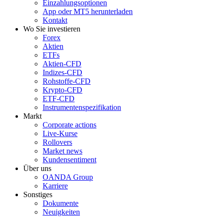
Einzahlungsoptionen
App oder MT5 herunterladen
Kontakt
Wo Sie investieren
Forex
Aktien
ETFs
Aktien-CFD
Indizes-CFD
Rohstoffe-CFD
Krypto-CFD
ETF-CFD
Instrumentenspezifikation
Markt
Corporate actions
Live-Kurse
Rollovers
Market news
Kundensentiment
Über uns
OANDA Group
Karriere
Sonstiges
Dokumente
Neuigkeiten