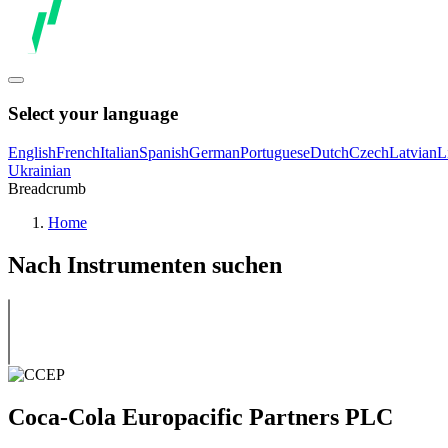
Select your language
English
French
Italian
Spanish
German
Portuguese
Dutch
Czech
Latvian
L
Ukrainian
Breadcrumb
Home
Nach Instrumenten suchen
Coca-Cola Europacific Partners PLC