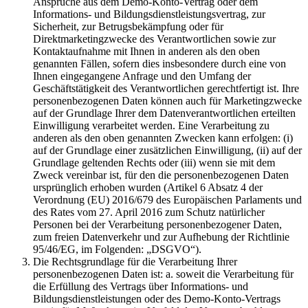
Ansprüche aus dem Demo-Konto-Vertrag oder dem
Informations- und Bildungsdienstleistungsvertrag, zur
Sicherheit, zur Betrugsbekämpfung oder für
Direktmarketingzwecke des Verantwortlichen sowie zur
Kontaktaufnahme mit Ihnen in anderen als den oben
genannten Fällen, sofern dies insbesondere durch eine von
Ihnen eingegangene Anfrage und den Umfang der
Geschäftstätigkeit des Verantwortlichen gerechtfertigt ist. Ihre
personenbezogenen Daten können auch für Marketingzwecke
auf der Grundlage Ihrer dem Datenverantwortlichen erteilten
Einwilligung verarbeitet werden. Eine Verarbeitung zu
anderen als den oben genannten Zwecken kann erfolgen: (i)
auf der Grundlage einer zusätzlichen Einwilligung, (ii) auf der
Grundlage geltenden Rechts oder (iii) wenn sie mit dem
Zweck vereinbar ist, für den die personenbezogenen Daten
ursprünglich erhoben wurden (Artikel 6 Absatz 4 der
Verordnung (EU) 2016/679 des Europäischen Parlaments und
des Rates vom 27. April 2016 zum Schutz natürlicher
Personen bei der Verarbeitung personenbezogener Daten,
zum freien Datenverkehr und zur Aufhebung der Richtlinie
95/46/EG, im Folgenden: „DSGVO“).
Die Rechtsgrundlage für die Verarbeitung Ihrer
personenbezogenen Daten ist: a. soweit die Verarbeitung für
die Erfüllung des Vertrags über Informations- und
Bildungsdienstleistungen oder des Demo-Konto-Vertrags