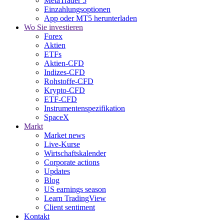
MetaTrader 5
Einzahlungsoptionen
App oder MT5 herunterladen
Wo Sie investieren
Forex
Aktien
ETFs
Aktien-CFD
Indizes-CFD
Rohstoffe-CFD
Krypto-CFD
ETF-CFD
Instrumentenspezifikation
SpaceX
Markt
Market news
Live-Kurse
Wirtschaftskalender
Corporate actions
Updates
Blog
US earnings season
Learn TradingView
Client sentiment
Kontakt