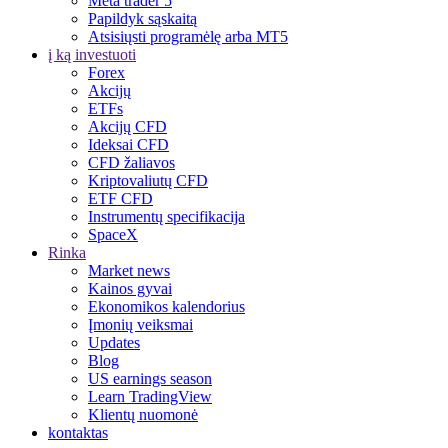
Meta trader 5
Papildyk sąskaitą
Atsisiųsti programėlę arba MT5
į ką investuoti
Forex
Akcijų
ETFs
Akcijų CFD
Ideksai CFD
CFD žaliavos
Kriptovaliutų CFD
ETF CFD
Instrumentų specifikacija
SpaceX
Rinka
Market news
Kainos gyvai
Ekonomikos kalendorius
Įmonių veiksmai
Updates
Blog
US earnings season
Learn TradingView
Klientų nuomonė
kontaktas