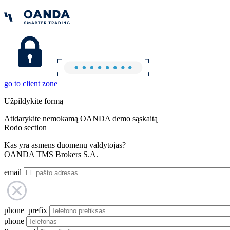
go to client zone
Užpildykite formą
Atidarykite nemokamą OANDA demo sąskaitą
Rodo section
Kas yra asmens duomenų valdytojas?
OANDA TMS Brokers S.A.
email
phone_prefix
phone