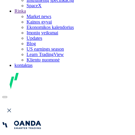
Instrumentų specifikacija
SpaceX
Rinka
Market news
Kainos gyvai
Ekonomikos kalendorius
Įmonių veiksmai
Updates
Blog
US earnings season
Learn TradingView
Klientų nuomonė
kontaktas