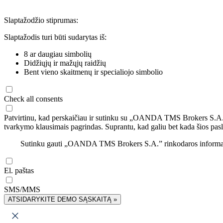
Slaptažodžio stiprumas:
Slaptažodis turi būti sudarytas iš:
8 ar daugiau simbolių
Didžiųjų ir mažųjų raidžių
Bent vieno skaitmenų ir specialiojo simbolio
Check all consents
Patvirtinu, kad perskaičiau ir sutinku su „OANDA TMS Brokers S.A
tvarkymo klausimais pagrindas. Suprantu, kad galiu bet kada šios pasl
Sutinku gauti „OANDA TMS Brokers S.A.” rinkodaros informaciją 
El. paštas
SMS/MMS
ATSIDARYKITE DEMO SĄSKAITĄ »