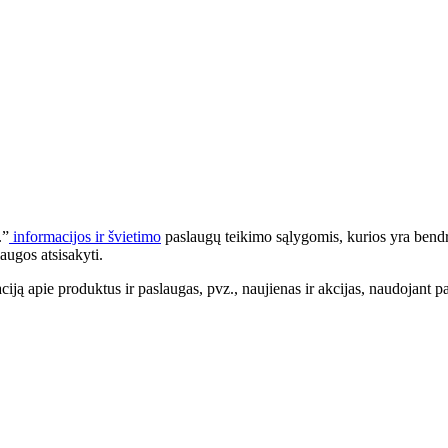
.”
informacijos ir švietimo
paslaugų teikimo sąlygomis, kurios yra bendr
augos atsisakyti.
apie produktus ir paslaugas, pvz., naujienas ir akcijas, naudojant pa