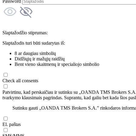
Password
Slaptažodžio stiprumas:
Slaptažodis turi būti sudarytas iš:
8 ar daugiau simbolių
Didžiųjų ir mažųjų raidžių
Bent vieno skaitmenų ir specialiojo simbolio
Check all consents
Patvirtinu, kad perskaičiau ir sutinku su „OANDA TMS Brokers S.A
tvarkymo klausimais pagrindas. Suprantu, kad galiu bet kada šios pasl
Sutinku gauti „OANDA TMS Brokers S.A.” rinkodaros informaciją 
El. paštas
SMS/MMS