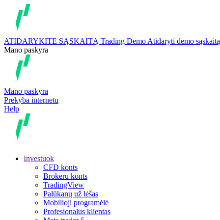
ATIDARYKITE SĄSKAITĄ
Trading
Demo
Atidaryti demo sąskaitą
Mano paskyra
Mano paskyra
Prekyba internetu
Help
Investuok
CFD konts
Brokeru konts
TradingView
Palūkanų už lėšas
Mobilioji programėlė
Profesionalus klientas