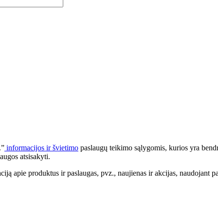
.”
informacijos ir švietimo
paslaugų teikimo sąlygomis, kurios yra bendr
augos atsisakyti.
apie produktus ir paslaugas, pvz., naujienas ir akcijas, naudojant pa