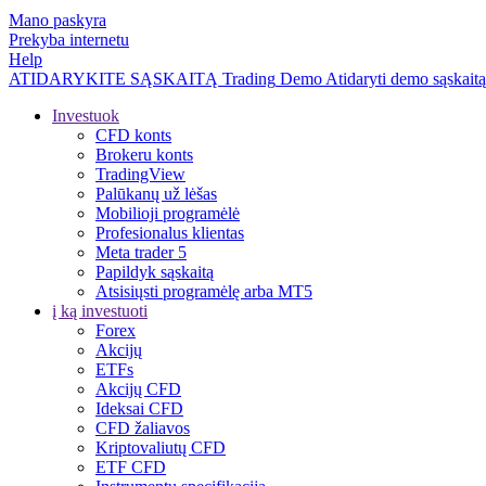
Mano paskyra
Prekyba internetu
Help
ATIDARYKITE SĄSKAITĄ
Trading
Demo
Atidaryti demo sąskaitą
Investuok
CFD konts
Brokeru konts
TradingView
Palūkanų už lėšas
Mobilioji programėlė
Profesionalus klientas
Meta trader 5
Papildyk sąskaitą
Atsisiųsti programėlę arba MT5
į ką investuoti
Forex
Akcijų
ETFs
Akcijų CFD
Ideksai CFD
CFD žaliavos
Kriptovaliutų CFD
ETF CFD