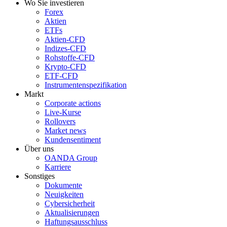
Wo Sie investieren
Forex
Aktien
ETFs
Aktien-CFD
Indizes-CFD
Rohstoffe-CFD
Krypto-CFD
ETF-CFD
Instrumentenspezifikation
Markt
Corporate actions
Live-Kurse
Rollovers
Market news
Kundensentiment
Über uns
OANDA Group
Karriere
Sonstiges
Dokumente
Neuigkeiten
Cybersicherheit
Aktualisierungen
Haftungsausschluss