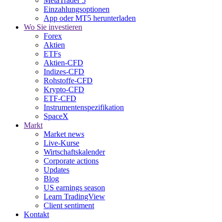
MetaTrader 5
Einzahlungsoptionen
App oder MT5 herunterladen
Wo Sie investieren
Forex
Aktien
ETFs
Aktien-CFD
Indizes-CFD
Rohstoffe-CFD
Krypto-CFD
ETF-CFD
Instrumentenspezifikation
SpaceX
Markt
Market news
Live-Kurse
Wirtschaftskalender
Corporate actions
Updates
Blog
US earnings season
Learn TradingView
Client sentiment
Kontakt