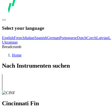
Select your language
English
French
Italian
Spanish
German
Portuguese
Dutch
Czech
Latvian
L
Ukrainian
Breadcrumb
Home
Nach Instrumenten suchen
Cincinnati Fin