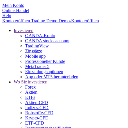
Mein Konto
Online-Handel
Help
Konto eröffnen
Trading
Demo
Demo-Konto eröffnen
Investieren
OANDA-Konto
OANDA stocks account
TradingView
Zinssätze
Mobile app
Professioneller Kunde
MetaTrader 5
Einzahlungsoptionen
App oder MT5 herunterladen
Wo Sie investieren
Forex
Aktien
ETFs
Aktien-CFD
Indizes-CFD
Rohstoffe-CFD
Krypto-CFD
ETF-CFD