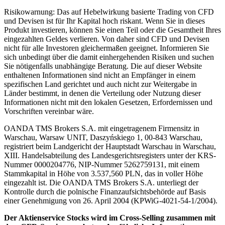
Risikowarnung: Das auf Hebelwirkung basierte Trading von CFD
und Devisen ist für Ihr Kapital hoch riskant. Wenn Sie in dieses
Produkt investieren, können Sie einen Teil oder die Gesamtheit Ihres
eingezahlten Geldes verlieren. Von daher sind CFD und Devisen
nicht für alle Investoren gleichermaßen geeignet. Informieren Sie
sich unbedingt über die damit einhergehenden Risiken und suchen
Sie nötigenfalls unabhängige Beratung. Die auf dieser Website
enthaltenen Informationen sind nicht an Empfänger in einem
spezifischen Land gerichtet und auch nicht zur Weitergabe in
Länder bestimmt, in denen die Verteilung oder Nutzung dieser
Informationen nicht mit den lokalen Gesetzen, Erfordernissen und
Vorschriften vereinbar wäre.
OANDA TMS Brokers S.A. mit eingetragenem Firmensitz in
Warschau, Warsaw UNIT, Daszyńskiego 1, 00-843 Warschau,
registriert beim Landgericht der Hauptstadt Warschau in Warschau,
XIII. Handelsabteilung des Landesgerichtsregisters unter der KRS-
Nummer 0000204776, NIP-Nummer 5262759131, mit einem
Stammkapital in Höhe von 3.537,560 PLN, das in voller Höhe
eingezahlt ist. Die OANDA TMS Brokers S.A. unterliegt der
Kontrolle durch die polnische Finanzaufsichtsbehörde auf Basis
einer Genehmigung von 26. April 2004 (KPWiG-4021-54-1/2004).
Der Aktienservice Stocks wird im Cross-Selling zusammen mit