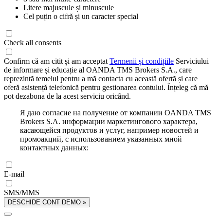
Litere majuscule și minuscule
Cel puțin o cifră și un caracter special
Check all consents
Confirm că am citit și am acceptat
Termenii și condițiile
Serviciului
de informare și educație al OANDA TMS Brokers S.A., care
reprezintă temeiul pentru a mă contacta cu această ofertă și care
oferă asistență telefonică pentru gestionarea contului. Înțeleg că mă
pot dezabona de la acest serviciu oricând.
Я даю согласие на получение от компании OANDA TMS
Brokers S.A. информации маркетингового характера,
касающейся продуктов и услуг, например новостей и
промоакций, с использованием указанных мной
контактных данных:
E-mail
SMS/MMS
DESCHIDE CONT DEMO »