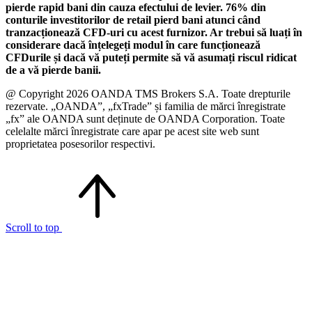
pierde rapid bani din cauza efectului de levier. 76% din
conturile investitorilor de retail pierd bani atunci când
tranzacționează CFD-uri cu acest furnizor. Ar trebui să luați în
considerare dacă înțelegeți modul în care funcționează
CFDurile și dacă vă puteți permite să vă asumați riscul ridicat
de a vă pierde banii.
@ Copyright 2026 OANDA TMS Brokers S.A. Toate drepturile
rezervate. „OANDA”, „fxTrade” și familia de mărci înregistrate
„fx” ale OANDA sunt deținute de OANDA Corporation. Toate
celelalte mărci înregistrate care apar pe acest site web sunt
proprietatea posesorilor respectivi.
Scroll to top