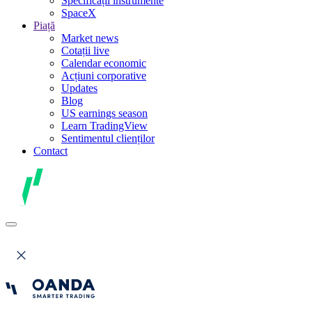
Specificații instrumente
SpaceX
Piață
Market news
Cotații live
Calendar economic
Acțiuni corporative
Updates
Blog
US earnings season
Learn TradingView
Sentimentul clienților
Contact