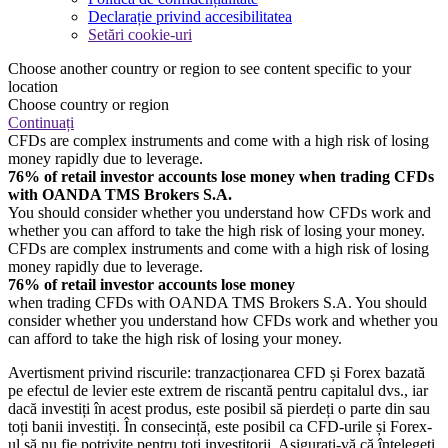
Declarație privind accesibilitatea
Setări cookie-uri
Choose another country or region to see content specific to your
location
Choose country or region
Continuați
CFDs are complex instruments and come with a high risk of losing
money rapidly due to leverage.
76% of retail investor accounts lose money when trading CFDs
with OANDA TMS Brokers S.A.
You should consider whether you understand how CFDs work and
whether you can afford to take the high risk of losing your money.
CFDs are complex instruments and come with a high risk of losing
money rapidly due to leverage.
76% of retail investor accounts lose money
when trading CFDs with OANDA TMS Brokers S.A. You should
consider whether you understand how CFDs work and whether you
can afford to take the high risk of losing your money.
Avertisment privind riscurile: tranzacționarea CFD și Forex bazată
pe efectul de levier este extrem de riscantă pentru capitalul dvs., iar
dacă investiți în acest produs, este posibil să pierdeți o parte din sau
toți banii investiți. În consecință, este posibil ca CFD-urile și Forex-
ul să nu fie potrivite pentru toți investitorii. Asigurați-vă că înțelegeți