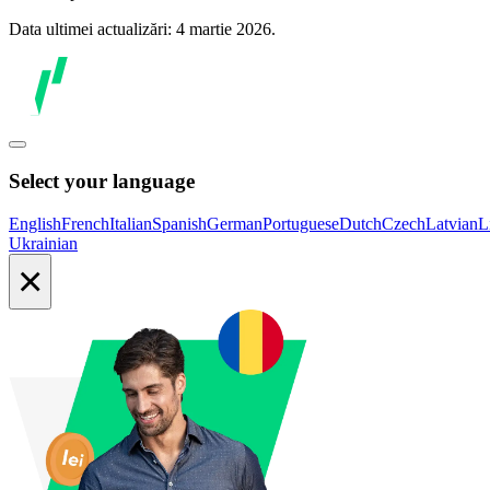
Data ultimei actualizări: 4 martie 2026.
Select your language
English
French
Italian
Spanish
German
Portuguese
Dutch
Czech
Latvian
L
Ukrainian
×