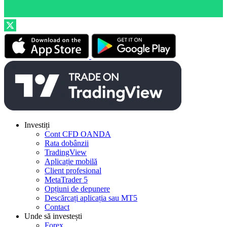
Investiți
Cont CFD OANDA
Rata dobânzii
TradingView
Aplicație mobilă
Client profesional
MetaTrader 5
Opțiuni de depunere
Descărcați aplicația sau MT5
Contact
Unde să investești
Forex