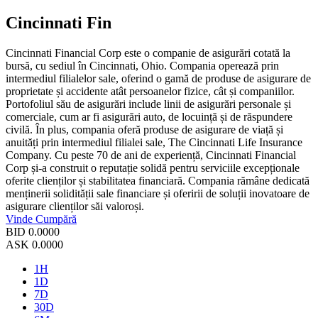
Cincinnati Fin
Cincinnati Financial Corp este o companie de asigurări cotată la
bursă, cu sediul în Cincinnati, Ohio. Compania operează prin
intermediul filialelor sale, oferind o gamă de produse de asigurare de
proprietate și accidente atât persoanelor fizice, cât și companiilor.
Portofoliul său de asigurări include linii de asigurări personale și
comerciale, cum ar fi asigurări auto, de locuință și de răspundere
civilă. În plus, compania oferă produse de asigurare de viață și
anuități prin intermediul filialei sale, The Cincinnati Life Insurance
Company. Cu peste 70 de ani de experiență, Cincinnati Financial
Corp și-a construit o reputație solidă pentru serviciile excepționale
oferite clienților și stabilitatea financiară. Compania rămâne dedicată
menținerii solidității sale financiare și oferirii de soluții inovatoare de
asigurare clienților săi valoroși.
Vinde
Cumpără
BID
0.0000
ASK
0.0000
1H
1D
7D
30D