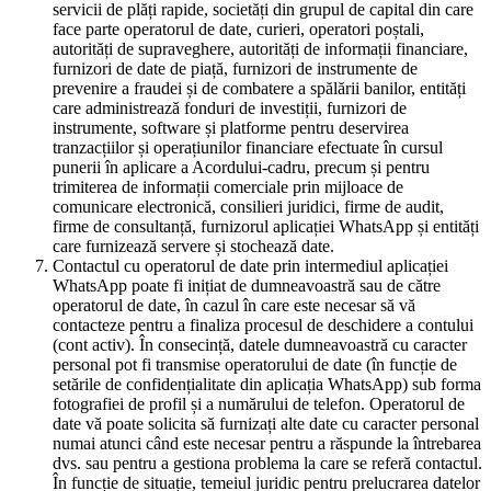
servicii de plăți rapide, societăți din grupul de capital din care
face parte operatorul de date, curieri, operatori poștali,
autorități de supraveghere, autorități de informații financiare,
furnizori de date de piață, furnizori de instrumente de
prevenire a fraudei și de combatere a spălării banilor, entități
care administrează fonduri de investiții, furnizori de
instrumente, software și platforme pentru deservirea
tranzacțiilor și operațiunilor financiare efectuate în cursul
punerii în aplicare a Acordului-cadru, precum și pentru
trimiterea de informații comerciale prin mijloace de
comunicare electronică, consilieri juridici, firme de audit,
firme de consultanță, furnizorul aplicației WhatsApp și entități
care furnizează servere și stochează date.
Contactul cu operatorul de date prin intermediul aplicației
WhatsApp poate fi inițiat de dumneavoastră sau de către
operatorul de date, în cazul în care este necesar să vă
contacteze pentru a finaliza procesul de deschidere a contului
(cont activ). În consecință, datele dumneavoastră cu caracter
personal pot fi transmise operatorului de date (în funcție de
setările de confidențialitate din aplicația WhatsApp) sub forma
fotografiei de profil și a numărului de telefon. Operatorul de
date vă poate solicita să furnizați alte date cu caracter personal
numai atunci când este necesar pentru a răspunde la întrebarea
dvs. sau pentru a gestiona problema la care se referă contactul.
În funcție de situație, temeiul juridic pentru prelucrarea datelor