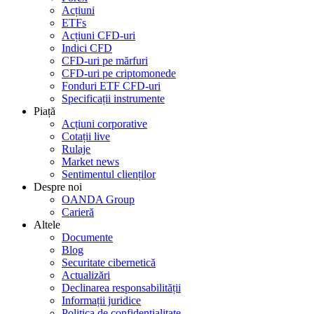
Acțiuni
ETFs
Acțiuni CFD-uri
Indici CFD
CFD-uri pe mărfuri
CFD-uri pe criptomonede
Fonduri ETF CFD-uri
Specificații instrumente
Piață
Acțiuni corporative
Cotații live
Rulaje
Market news
Sentimentul clienților
Despre noi
OANDA Group
Carieră
Altele
Documente
Blog
Securitate cibernetică
Actualizări
Declinarea responsabilității
Informații juridice
Politica de confidențialitate