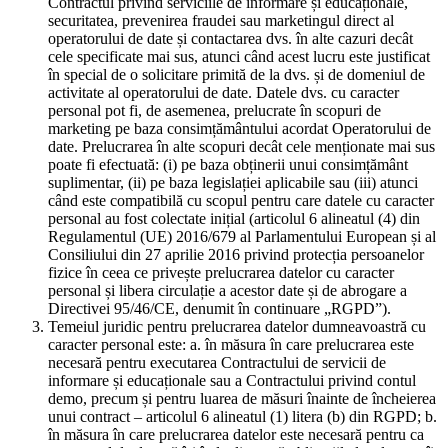
Contractul privind serviciile de informare și educaționale,
securitatea, prevenirea fraudei sau marketingul direct al
operatorului de date și contactarea dvs. în alte cazuri decât
cele specificate mai sus, atunci când acest lucru este justificat
în special de o solicitare primită de la dvs. și de domeniul de
activitate al operatorului de date. Datele dvs. cu caracter
personal pot fi, de asemenea, prelucrate în scopuri de
marketing pe baza consimțământului acordat Operatorului de
date. Prelucrarea în alte scopuri decât cele menționate mai sus
poate fi efectuată: (i) pe baza obținerii unui consimțământ
suplimentar, (ii) pe baza legislației aplicabile sau (iii) atunci
când este compatibilă cu scopul pentru care datele cu caracter
personal au fost colectate inițial (articolul 6 alineatul (4) din
Regulamentul (UE) 2016/679 al Parlamentului European și al
Consiliului din 27 aprilie 2016 privind protecția persoanelor
fizice în ceea ce privește prelucrarea datelor cu caracter
personal și libera circulație a acestor date și de abrogare a
Directivei 95/46/CE, denumit în continuare „RGPD”).
Temeiul juridic pentru prelucrarea datelor dumneavoastră cu
caracter personal este: a. în măsura în care prelucrarea este
necesară pentru executarea Contractului de servicii de
informare și educaționale sau a Contractului privind contul
demo, precum și pentru luarea de măsuri înainte de încheierea
unui contract – articolul 6 alineatul (1) litera (b) din RGPD; b.
în măsura în care prelucrarea datelor este necesară pentru ca