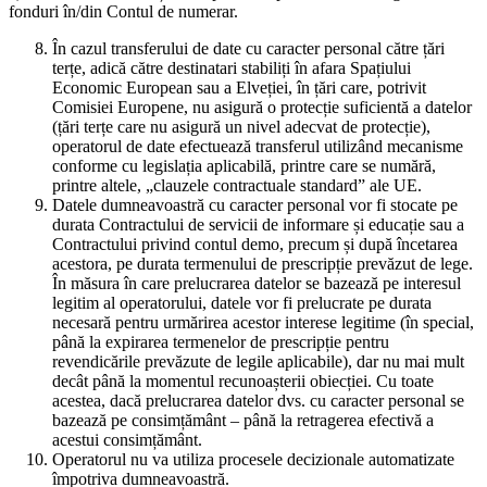
fonduri în/din Contul de numerar.
În cazul transferului de date cu caracter personal către țări
terțe, adică către destinatari stabiliți în afara Spațiului
Economic European sau a Elveției, în țări care, potrivit
Comisiei Europene, nu asigură o protecție suficientă a datelor
(țări terțe care nu asigură un nivel adecvat de protecție),
operatorul de date efectuează transferul utilizând mecanisme
conforme cu legislația aplicabilă, printre care se numără,
printre altele, „clauzele contractuale standard” ale UE.
Datele dumneavoastră cu caracter personal vor fi stocate pe
durata Contractului de servicii de informare și educație sau a
Contractului privind contul demo, precum și după încetarea
acestora, pe durata termenului de prescripție prevăzut de lege.
În măsura în care prelucrarea datelor se bazează pe interesul
legitim al operatorului, datele vor fi prelucrate pe durata
necesară pentru urmărirea acestor interese legitime (în special,
până la expirarea termenelor de prescripție pentru
revendicările prevăzute de legile aplicabile), dar nu mai mult
decât până la momentul recunoașterii obiecției. Cu toate
acestea, dacă prelucrarea datelor dvs. cu caracter personal se
bazează pe consimțământ – până la retragerea efectivă a
acestui consimțământ.
Operatorul nu va utiliza procesele decizionale automatizate
împotriva dumneavoastră.