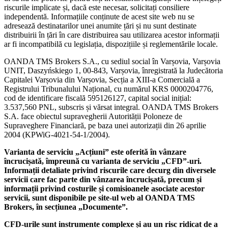
riscurile implicate și, dacă este necesar, solicitați consiliere
independentă. Informațiile conținute de acest site web nu se
adresează destinatarilor unei anumite țări și nu sunt destinate
distribuirii în țări în care distribuirea sau utilizarea acestor informații
ar fi incompatibilă cu legislația, dispozițiile și reglementările locale.
OANDA TMS Brokers S.A., cu sediul social în Varșovia, Varșovia
UNIT, Daszyńskiego 1, 00-843, Varșovia, înregistrată la Judecătoria
Capitalei Varșovia din Varșovia, Secția a XIII-a Comercială a
Registrului Tribunalului Național, cu numărul KRS 0000204776,
cod de identificare fiscală 595126127, capital social inițial:
3.537,560 PNL, subscris și vărsat integral. OANDA TMS Brokers
S.A. face obiectul supravegherii Autorității Poloneze de
Supraveghere Financiară, pe baza unei autorizații din 26 aprilie
2004 (KPWiG-4021-54-1/2004).
Varianta de serviciu „Acțiuni” este oferită în vânzare
încrucișată, împreună cu varianta de serviciu „CFD”-uri.
Informații detaliate privind riscurile care decurg din diversele
servicii care fac parte din vânzarea încrucișată, precum și
informații privind costurile și comisioanele asociate acestor
servicii, sunt disponibile pe site-ul web al OANDA TMS
Brokers, în secțiunea „Documente”.
CFD-urile sunt instrumente complexe și au un risc ridicat de a