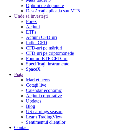
Meta trader 5
Opțiuni de depunere
Descărcați aplicația sau MT5
Unde să investești
Forex
Acțiuni
ETFs
Acțiuni CFD-uri
Indici CFD
CFD-uri pe mărfuri
CFD-uri pe criptomonede
Fonduri ETF CFD-uri
Specificații instrumente
SpaceX
Piață
Market news
Cotații live
Calendar economic
Acțiuni corporative
Updates
Blog
US earnings season
Learn TradingView
Sentimentul clienților
Contact