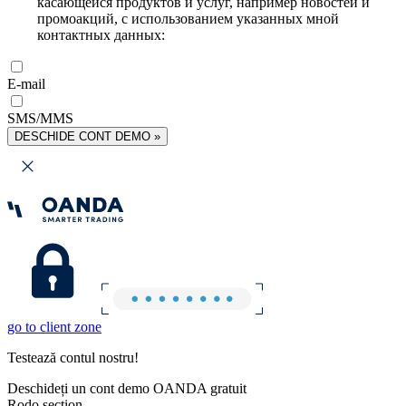
касающейся продуктов и услуг, например новостей и
промоакций, с использованием указанных мной
контактных данных:
E-mail
SMS/MMS
DESCHIDE CONT DEMO »
go to client zone
Testează contul nostru!
Deschideți un cont demo OANDA gratuit
Rodo section