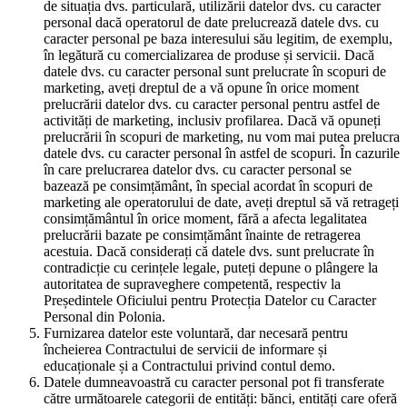
de situația dvs. particulară, utilizării datelor dvs. cu caracter
personal dacă operatorul de date prelucrează datele dvs. cu
caracter personal pe baza interesului său legitim, de exemplu,
în legătură cu comercializarea de produse și servicii. Dacă
datele dvs. cu caracter personal sunt prelucrate în scopuri de
marketing, aveți dreptul de a vă opune în orice moment
prelucrării datelor dvs. cu caracter personal pentru astfel de
activități de marketing, inclusiv profilarea. Dacă vă opuneți
prelucrării în scopuri de marketing, nu vom mai putea prelucra
datele dvs. cu caracter personal în astfel de scopuri. În cazurile
în care prelucrarea datelor dvs. cu caracter personal se
bazează pe consimțământ, în special acordat în scopuri de
marketing ale operatorului de date, aveți dreptul să vă retrageți
consimțământul în orice moment, fără a afecta legalitatea
prelucrării bazate pe consimțământ înainte de retragerea
acestuia. Dacă considerați că datele dvs. sunt prelucrate în
contradicție cu cerințele legale, puteți depune o plângere la
autoritatea de supraveghere competentă, respectiv la
Președintele Oficiului pentru Protecția Datelor cu Caracter
Personal din Polonia.
Furnizarea datelor este voluntară, dar necesară pentru
încheierea Contractului de servicii de informare și
educaționale și a Contractului privind contul demo.
Datele dumneavoastră cu caracter personal pot fi transferate
către următoarele categorii de entități: bănci, entități care oferă