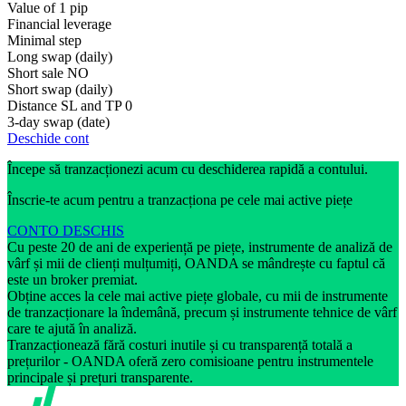
Value of 1 pip
Financial leverage
Minimal step
Long swap (daily)
Short sale
NO
Short swap (daily)
Distance SL and TP
0
3-day swap (date)
Deschide cont
Începe să tranzacționezi acum cu deschiderea rapidă a contului.
Înscrie-te acum pentru a tranzacționa pe cele mai active piețe
CONTO DESCHIS
Cu peste 20 de ani de experiență pe piețe, instrumente de analiză de
vârf și mii de clienți mulțumiți, OANDA se mândrește cu faptul că
este un broker premiat.
Obține acces la cele mai active piețe globale, cu mii de instrumente
de tranzacționare la îndemână, precum și instrumente tehnice de vârf
care te ajută în analiză.
Tranzacționează fără costuri inutile și cu transparență totală a
prețurilor - OANDA oferă zero comisioane pentru instrumentele
principale și prețuri transparente.