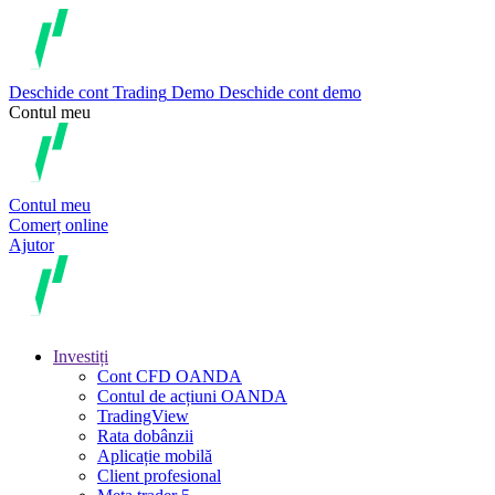
Deschide cont
Trading
Demo
Deschide cont demo
Contul meu
Contul meu
Comerț online
Ajutor
Investiți
Cont CFD OANDA
Contul de acțiuni OANDA
TradingView
Rata dobânzii
Aplicație mobilă
Client profesional