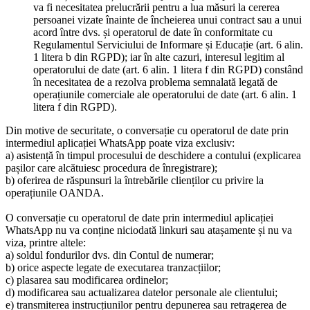
va fi necesitatea prelucrării pentru a lua măsuri la cererea
persoanei vizate înainte de încheierea unui contract sau a unui
acord între dvs. și operatorul de date în conformitate cu
Regulamentul Serviciului de Informare și Educație (art. 6 alin.
1 litera b din RGPD); iar în alte cazuri, interesul legitim al
operatorului de date (art. 6 alin. 1 litera f din RGPD) constând
în necesitatea de a rezolva problema semnalată legată de
operațiunile comerciale ale operatorului de date (art. 6 alin. 1
litera f din RGPD).
Din motive de securitate, o conversație cu operatorul de date prin
intermediul aplicației WhatsApp poate viza exclusiv:
a) asistență în timpul procesului de deschidere a contului (explicarea
pașilor care alcătuiesc procedura de înregistrare);
b) oferirea de răspunsuri la întrebările clienților cu privire la
operațiunile OANDA.
O conversație cu operatorul de date prin intermediul aplicației
WhatsApp nu va conține niciodată linkuri sau atașamente și nu va
viza, printre altele:
a) soldul fondurilor dvs. din Contul de numerar;
b) orice aspecte legate de executarea tranzacțiilor;
c) plasarea sau modificarea ordinelor;
d) modificarea sau actualizarea datelor personale ale clientului;
e) transmiterea instrucțiunilor pentru depunerea sau retragerea de