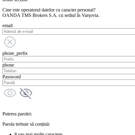
Cine este operatorul datelor cu caracter personal?
OANDA TMS Brokers S.A. cu sediul în Varșovia.
email
phone_prefix
phone
Password
Puterea parolei:
Parola trebuie să conțină:
8 sau mai multe caractere