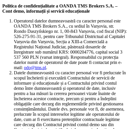
Politica de confidențialitate a OANDA TMS Brokers S.A. –
Cont demo, informații și servicii educaționale
Operatorul datelor dumneavoastră cu caracter personal este
OANDA TMS Brokers S.A., cu sediul în Varșovia, str.
Rondo Daszyńskiego nr. 1, 00-843 Varșovia, cod fiscal (NIP):
526-275-91-31, pentru care Tribunalul Districtual al Capitalei
Varșovia din Varșovia, Secția a XIII-a Comercială a
Registrului Național Judiciar, păstrează dosarele de
înregistrare sub numărul KRS: 0000204776, capital social 3
537 560 PLN (varsat integral). Responsabilul cu protecția
datelor numit de operatorul de date poate fi contactat prin e-
mail:
odo@tms.pl
.
Datele dumneavoastră cu caracter personal vor fi prelucrate în
scopul încheierii și executării Contractului de servicii de
informare și educaționale și a Contractului privind contul
demo între dumneavoastră și operatorul de date, inclusiv
pentru a lua măsuri la cererea persoanei vizate înainte de
încheierea acestor contracte, precum și pentru a îndeplini
obligațiile care decurg din reglementările privind gestionarea
consimțământului. Datele dvs. personale vor fi, de asemenea,
prelucrate în scopul intereselor legitime ale operatorului de
date, cum ar fi exercitarea pretențiilor contractuale legitime
care decurg din Contractul privind contul demo sau din