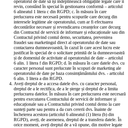
operatorul de date să își îndeplinească obligațiile legale care îi
revin, constând în special în gestionarea conformă – articolul
6 alineatul 1 litera c din RGPD; c. în măsura în care
prelucrarea este necesară pentru scopurile care decurg din
interesele legitime ale operatorului, cum ar fi efectuarea
decontărilor necesare și revendicarea creanțelor care decurg
din Contractul de servicii de informare și educaționale sau din
Contractul privind contul demo, securitatea, prevenirea
fraudei sau marketingul direct al operatorului de date sau
contactarea dumneavoastră, în cazul în care acest lucru este
justificat în special de o solicitare primită de la dumneavoastră
și de domeniul de activitate al operatorului de date – articolul
6 alin. 1 litera f din RGPD; d. în măsura în care datele dvs. cu
caracter personal sunt prelucrate în scopuri de marketing ale
operatorului de date pe baza consimțământului dvs. - articolul
6 alin. 1 litera a din RGPD.
Aveți dreptul de a accesa datele dvs. cu caracter personal,
dreptul de a le rectifica, de a le șterge și dreptul de a limita
prelucrarea datelor. În măsura în care prelucrarea este necesară
pentru executarea Contractului de servicii de informare și
educaționale sau a Contractului privind contul demo la care
sunteți parte sau pentru a da curs cererii dvs. înainte de
încheierea acestora (articolul 6 alineatul (1) litera (b) din
RGPD), aveți, de asemenea, dreptul de a transfera datele. În
orice moment, aveți dreptul de a vă opune, din motive legate