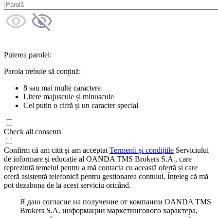
Puterea parolei:
Parola trebuie să conțină:
8 sau mai multe caractere
Litere majuscule și minuscule
Cel puțin o cifră și un caracter special
Check all consents
Confirm că am citit și am acceptat
Termenii și condițiile
Serviciului
de informare și educație al OANDA TMS Brokers S.A., care
reprezintă temeiul pentru a mă contacta cu această ofertă și care
oferă asistență telefonică pentru gestionarea contului. Înțeleg că mă
pot dezabona de la acest serviciu oricând.
Я даю согласие на получение от компании OANDA TMS
Brokers S.A. информации маркетингового характера,