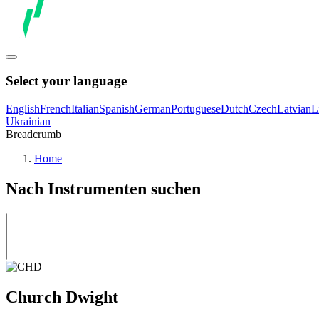
Select your language
English
French
Italian
Spanish
German
Portuguese
Dutch
Czech
Latvian
L
Ukrainian
Breadcrumb
Home
Nach Instrumenten suchen
Church Dwight