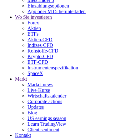
MetaTrader 5
Einzahlungsoptionen
App oder MT5 herunterladen
Wo Sie investieren
Forex
Aktien
ETFs
Aktien-CFD
Indizes-CFD
Rohstoffe-CFD
Krypto-CFD
ETF-CFD
Instrumentenspezifikation
SpaceX
Markt
Market news
Live-Kurse
Wirtschaftskalender
Corporate actions
Updates
Blog
US earnings season
Learn TradingView
Client sentiment
Kontakt