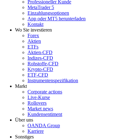
Professioneller Kunde
MetaTrader 5
Einzahlungsoptionen
App oder MT5 herunterladen
Kontakt
Wo Sie investieren
Forex
Aktien
ETFs
Aktien-CFD
Indizes-CFD
Rohstoffe-CFD
Krypto-CFD
ETF-CFD
Instrumentenspezifikation
Markt
Corporate actions
Live-Kurse
Rollovers
Market news
Kundensentiment
Über uns
OANDA Group
Karriere
Sonstiges