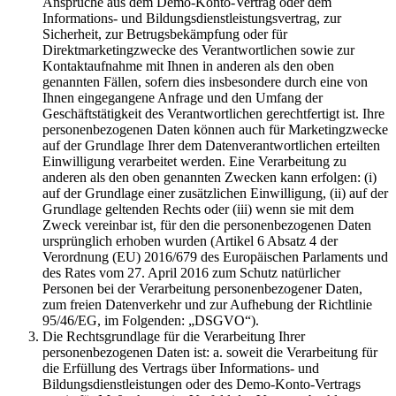
Ansprüche aus dem Demo-Konto-Vertrag oder dem
Informations- und Bildungsdienstleistungsvertrag, zur
Sicherheit, zur Betrugsbekämpfung oder für
Direktmarketingzwecke des Verantwortlichen sowie zur
Kontaktaufnahme mit Ihnen in anderen als den oben
genannten Fällen, sofern dies insbesondere durch eine von
Ihnen eingegangene Anfrage und den Umfang der
Geschäftstätigkeit des Verantwortlichen gerechtfertigt ist. Ihre
personenbezogenen Daten können auch für Marketingzwecke
auf der Grundlage Ihrer dem Datenverantwortlichen erteilten
Einwilligung verarbeitet werden. Eine Verarbeitung zu
anderen als den oben genannten Zwecken kann erfolgen: (i)
auf der Grundlage einer zusätzlichen Einwilligung, (ii) auf der
Grundlage geltenden Rechts oder (iii) wenn sie mit dem
Zweck vereinbar ist, für den die personenbezogenen Daten
ursprünglich erhoben wurden (Artikel 6 Absatz 4 der
Verordnung (EU) 2016/679 des Europäischen Parlaments und
des Rates vom 27. April 2016 zum Schutz natürlicher
Personen bei der Verarbeitung personenbezogener Daten,
zum freien Datenverkehr und zur Aufhebung der Richtlinie
95/46/EG, im Folgenden: „DSGVO“).
Die Rechtsgrundlage für die Verarbeitung Ihrer
personenbezogenen Daten ist: a. soweit die Verarbeitung für
die Erfüllung des Vertrags über Informations- und
Bildungsdienstleistungen oder des Demo-Konto-Vertrags