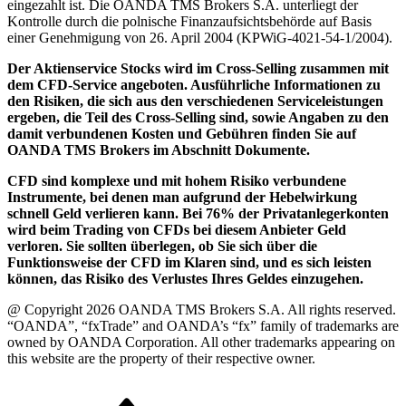
eingezahlt ist. Die OANDA TMS Brokers S.A. unterliegt der
Kontrolle durch die polnische Finanzaufsichtsbehörde auf Basis
einer Genehmigung von 26. April 2004 (KPWiG-4021-54-1/2004).
Der Aktienservice Stocks wird im Cross-Selling zusammen mit
dem CFD-Service angeboten. Ausführliche Informationen zu
den Risiken, die sich aus den verschiedenen Serviceleistungen
ergeben, die Teil des Cross-Selling sind, sowie Angaben zu den
damit verbundenen Kosten und Gebühren finden Sie auf
OANDA TMS Brokers im Abschnitt Dokumente.
CFD sind komplexe und mit hohem Risiko verbundene
Instrumente, bei denen man aufgrund der Hebelwirkung
schnell Geld verlieren kann. Bei 76% der Privatanlegerkonten
wird beim Trading von CFDs bei diesem Anbieter Geld
verloren. Sie sollten überlegen, ob Sie sich über die
Funktionsweise der CFD im Klaren sind, und es sich leisten
können, das Risiko des Verlustes Ihres Geldes einzugehen.
@ Copyright 2026 OANDA TMS Brokers S.A. All rights reserved.
“OANDA”, “fxTrade” and OANDA’s “fx” family of trademarks are
owned by OANDA Corporation. All other trademarks appearing on
this website are the property of their respective owner.