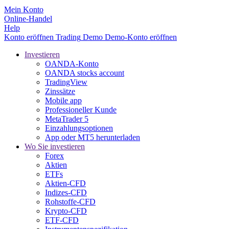
Mein Konto
Online-Handel
Help
Konto eröffnen
Trading
Demo
Demo-Konto eröffnen
Investieren
OANDA-Konto
OANDA stocks account
TradingView
Zinssätze
Mobile app
Professioneller Kunde
MetaTrader 5
Einzahlungsoptionen
App oder MT5 herunterladen
Wo Sie investieren
Forex
Aktien
ETFs
Aktien-CFD
Indizes-CFD
Rohstoffe-CFD
Krypto-CFD
ETF-CFD