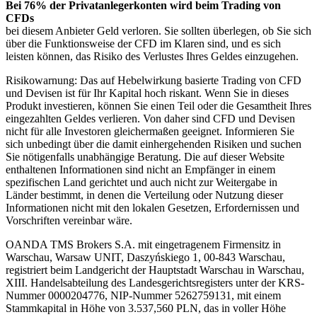
Bei 76% der Privatanlegerkonten wird beim Trading von
CFDs
bei diesem Anbieter Geld verloren. Sie sollten überlegen, ob Sie sich
über die Funktionsweise der CFD im Klaren sind, und es sich
leisten können, das Risiko des Verlustes Ihres Geldes einzugehen.
Risikowarnung: Das auf Hebelwirkung basierte Trading von CFD
und Devisen ist für Ihr Kapital hoch riskant. Wenn Sie in dieses
Produkt investieren, können Sie einen Teil oder die Gesamtheit Ihres
eingezahlten Geldes verlieren. Von daher sind CFD und Devisen
nicht für alle Investoren gleichermaßen geeignet. Informieren Sie
sich unbedingt über die damit einhergehenden Risiken und suchen
Sie nötigenfalls unabhängige Beratung. Die auf dieser Website
enthaltenen Informationen sind nicht an Empfänger in einem
spezifischen Land gerichtet und auch nicht zur Weitergabe in
Länder bestimmt, in denen die Verteilung oder Nutzung dieser
Informationen nicht mit den lokalen Gesetzen, Erfordernissen und
Vorschriften vereinbar wäre.
OANDA TMS Brokers S.A. mit eingetragenem Firmensitz in
Warschau, Warsaw UNIT, Daszyńskiego 1, 00-843 Warschau,
registriert beim Landgericht der Hauptstadt Warschau in Warschau,
XIII. Handelsabteilung des Landesgerichtsregisters unter der KRS-
Nummer 0000204776, NIP-Nummer 5262759131, mit einem
Stammkapital in Höhe von 3.537,560 PLN, das in voller Höhe