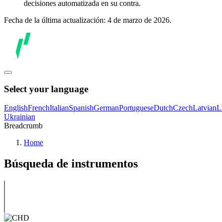
decisiones automatizada en su contra.
Fecha de la última actualización: 4 de marzo de 2026.
Select your language
English
French
Italian
Spanish
German
Portuguese
Dutch
Czech
Latvian
L
Ukrainian
Breadcrumb
Home
Búsqueda de instrumentos