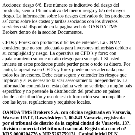
Acciones: riesgo 6/6. Este número es indicativo del riesgo del
producto, siendo 1/6 indicativo del menor riesgo y 6/6 del mayor
riesgo. La información sobre los riesgos derivados de los productos
así como sobre los costes y tarifas asociados con los diversos
servicios está disponible en la página web de OANDA TMS
Brokers dentro de la sección Documentos.
CFDs y Forex: son productos difíciles de entender. La CNMV
considera que no son adecuados para inversores minoristas debido a
su complejidad y riesgo. La operativa en CFD´s y forex con
apalancamiento supone un alto riesgo para su capital. Si usted
invierte en estos productos puede perder parte o todo su dinero. Por
tanto, la operativa en CFD´s y forex puede no ser adecuada para
todos los inversores. Debe estar seguro y entender los riesgos que
implican y si es necesario buscar asesoramiento independiente. La
información contenida en esta página web no se dirige a ningún país
específico y no pretende la distribución del producto en países
donde la distribución y uso de esta información sea incompatible
con las leyes, regulaciones y requisitos locales.
OANDA TMS Brokers S.A. con oficina registrada en Varsovia,
Warsaw UNIT, Daszyńskiego 1, 00-843 Varsovia, registrada
por el tribunal de distrito de la capital ciudad de Varsovia. 13?,
división comercial del tribunal nacional. Registrada con el n?
KRS 0000204776 y NIP 5262759131. Capital inicial PLN