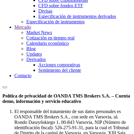
CFD sobre criptomonedas
CFD sobre fondos ETF
Divisas
Especificación de instrumentos derivados
Especificación de instrumentos
Mercado
Market News
Cotización en tiempo real
Calendario económico
Blog
Updates
Derivados
Acciones corporativas
Sentimiento del cliente
Contacto
Política de privacidad de OANDA TMS Brokers S.A. – Cuenta
demo, información y servicio educativo
El responsable del tratamiento de sus datos personales es
OANDA TMS Brokers S.A., con sede en Varsovia, ul.
Rondo Daszyńskiego 1, 00-843 Varsovia, NIP (Número de
identificación fiscal): 526-275-91-31, para la cual el Tribunal
de Distrito de la capital de Varsovia, en Varsovia, XIII Sala