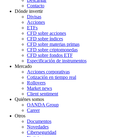
Descargar
Contacto
Dónde invertir
Divisas
Acciones
ETFs
CFD sobre acciones
CFD sobre índices
CFD sobre materias primas
CFD sobre criptomonedas
CFD sobre fondos ETF
Especificación de instrumentos
Mercado
Acciones corporativas
Cotización en tiempo real
Rollovers
Market news
Client sentiment
Quiénes somos
OANDA Group
Career
Otros
Documentos
Novedades
Ciberseguridad