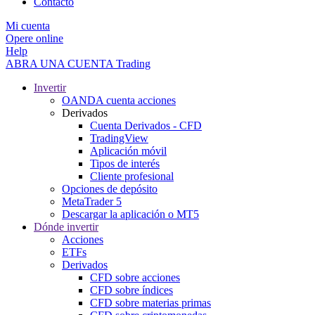
Contacto
Mi cuenta
Opere online
Help
ABRA UNA CUENTA
Trading
Invertir
OANDA cuenta acciones
Derivados
Cuenta Derivados - CFD
TradingView
Aplicación móvil
Tipos de interés
Cliente profesional
Opciones de depósito
MetaTrader 5
Descargar la aplicación o MT5
Dónde invertir
Acciones
ETFs
Derivados
CFD sobre acciones
CFD sobre índices
CFD sobre materias primas