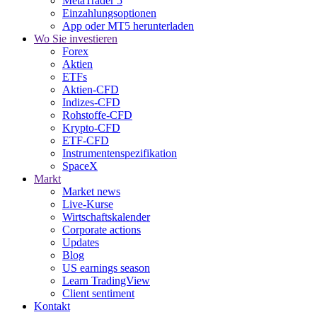
MetaTrader 5
Einzahlungsoptionen
App oder MT5 herunterladen
Wo Sie investieren
Forex
Aktien
ETFs
Aktien-CFD
Indizes-CFD
Rohstoffe-CFD
Krypto-CFD
ETF-CFD
Instrumentenspezifikation
SpaceX
Markt
Market news
Live-Kurse
Wirtschaftskalender
Corporate actions
Updates
Blog
US earnings season
Learn TradingView
Client sentiment
Kontakt