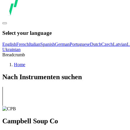
Select your language
English
French
Italian
Spanish
German
Portuguese
Dutch
Czech
Latvian
L
Ukrainian
Breadcrumb
Home
Nach Instrumenten suchen
Campbell Soup Co