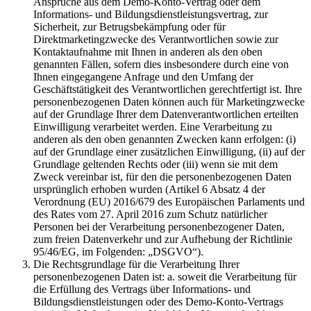
Ansprüche aus dem Demo-Konto-Vertrag oder dem
Informations- und Bildungsdienstleistungsvertrag, zur
Sicherheit, zur Betrugsbekämpfung oder für
Direktmarketingzwecke des Verantwortlichen sowie zur
Kontaktaufnahme mit Ihnen in anderen als den oben
genannten Fällen, sofern dies insbesondere durch eine von
Ihnen eingegangene Anfrage und den Umfang der
Geschäftstätigkeit des Verantwortlichen gerechtfertigt ist. Ihre
personenbezogenen Daten können auch für Marketingzwecke
auf der Grundlage Ihrer dem Datenverantwortlichen erteilten
Einwilligung verarbeitet werden. Eine Verarbeitung zu
anderen als den oben genannten Zwecken kann erfolgen: (i)
auf der Grundlage einer zusätzlichen Einwilligung, (ii) auf der
Grundlage geltenden Rechts oder (iii) wenn sie mit dem
Zweck vereinbar ist, für den die personenbezogenen Daten
ursprünglich erhoben wurden (Artikel 6 Absatz 4 der
Verordnung (EU) 2016/679 des Europäischen Parlaments und
des Rates vom 27. April 2016 zum Schutz natürlicher
Personen bei der Verarbeitung personenbezogener Daten,
zum freien Datenverkehr und zur Aufhebung der Richtlinie
95/46/EG, im Folgenden: „DSGVO“).
Die Rechtsgrundlage für die Verarbeitung Ihrer
personenbezogenen Daten ist: a. soweit die Verarbeitung für
die Erfüllung des Vertrags über Informations- und
Bildungsdienstleistungen oder des Demo-Konto-Vertrags