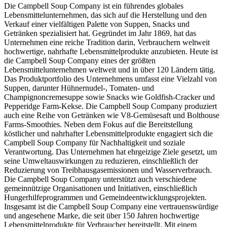
Die Campbell Soup Company ist ein führendes globales
Lebensmittelunternehmen, das sich auf die Herstellung und den
Verkauf einer vielfältigen Palette von Suppen, Snacks und
Getränken spezialisiert hat. Gegründet im Jahr 1869, hat das
Unternehmen eine reiche Tradition darin, Verbrauchern weltweit
hochwertige, nahrhafte Lebensmittelprodukte anzubieten. Heute ist
die Campbell Soup Company eines der größten
Lebensmittelunternehmen weltweit und in über 120 Ländern tätig.
Das Produktportfolio des Unternehmens umfasst eine Vielzahl von
Suppen, darunter Hühnernudel-, Tomaten- und
Champignoncremesuppe sowie Snacks wie Goldfish-Cracker und
Pepperidge Farm-Kekse. Die Campbell Soup Company produziert
auch eine Reihe von Getränken wie V8-Gemüsesaft und Bolthouse
Farms-Smoothies. Neben dem Fokus auf die Bereitstellung
köstlicher und nahrhafter Lebensmittelprodukte engagiert sich die
Campbell Soup Company für Nachhaltigkeit und soziale
Verantwortung. Das Unternehmen hat ehrgeizige Ziele gesetzt, um
seine Umweltauswirkungen zu reduzieren, einschließlich der
Reduzierung von Treibhausgasemissionen und Wasserverbrauch.
Die Campbell Soup Company unterstützt auch verschiedene
gemeinnützige Organisationen und Initiativen, einschließlich
Hungerhilfeprogrammen und Gemeindeentwicklungsprojekten.
Insgesamt ist die Campbell Soup Company eine vertrauenswürdige
und angesehene Marke, die seit über 150 Jahren hochwertige
Lebensmittelprodukte für Verbraucher bereitstellt. Mit einem