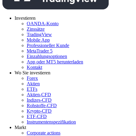
Investieren
OANDA-Konto
Zinssätze
TradingView
Mobile App
Professioneller Kunde
MetaTrader 5
Einzahlungsoptionen
App oder MT5 herunterladen
Kontakt
Wo Sie investieren
Forex
Aktien
ETFs
Aktien-CFD
Indizes-CFD
Rohstoffe-CFD
Krypto-CFD
ETF-CFD
Instrumentenspezifikation
Markt
Corporate actions