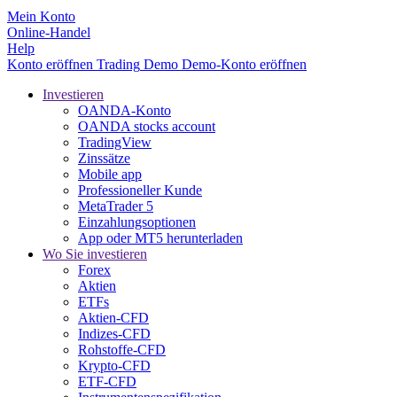
Mein Konto
Online-Handel
Help
Konto eröffnen
Trading
Demo
Demo-Konto eröffnen
Investieren
OANDA-Konto
OANDA stocks account
TradingView
Zinssätze
Mobile app
Professioneller Kunde
MetaTrader 5
Einzahlungsoptionen
App oder MT5 herunterladen
Wo Sie investieren
Forex
Aktien
ETFs
Aktien-CFD
Indizes-CFD
Rohstoffe-CFD
Krypto-CFD
ETF-CFD