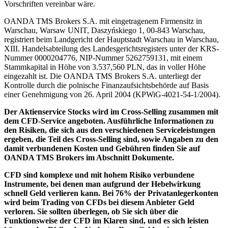
Vorschriften vereinbar wäre.
OANDA TMS Brokers S.A. mit eingetragenem Firmensitz in
Warschau, Warsaw UNIT, Daszyńskiego 1, 00-843 Warschau,
registriert beim Landgericht der Hauptstadt Warschau in Warschau,
XIII. Handelsabteilung des Landesgerichtsregisters unter der KRS-
Nummer 0000204776, NIP-Nummer 5262759131, mit einem
Stammkapital in Höhe von 3.537,560 PLN, das in voller Höhe
eingezahlt ist. Die OANDA TMS Brokers S.A. unterliegt der
Kontrolle durch die polnische Finanzaufsichtsbehörde auf Basis
einer Genehmigung von 26. April 2004 (KPWiG-4021-54-1/2004).
Der Aktienservice Stocks wird im Cross-Selling zusammen mit
dem CFD-Service angeboten. Ausführliche Informationen zu
den Risiken, die sich aus den verschiedenen Serviceleistungen
ergeben, die Teil des Cross-Selling sind, sowie Angaben zu den
damit verbundenen Kosten und Gebühren finden Sie auf
OANDA TMS Brokers im Abschnitt Dokumente.
CFD sind komplexe und mit hohem Risiko verbundene
Instrumente, bei denen man aufgrund der Hebelwirkung
schnell Geld verlieren kann. Bei 76% der Privatanlegerkonten
wird beim Trading von CFDs bei diesem Anbieter Geld
verloren. Sie sollten überlegen, ob Sie sich über die
Funktionsweise der CFD im Klaren sind, und es sich leisten