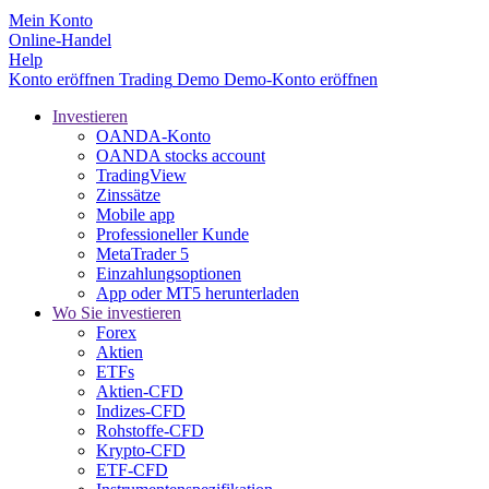
Mein Konto
Online-Handel
Help
Konto eröffnen
Trading
Demo
Demo-Konto eröffnen
Investieren
OANDA-Konto
OANDA stocks account
TradingView
Zinssätze
Mobile app
Professioneller Kunde
MetaTrader 5
Einzahlungsoptionen
App oder MT5 herunterladen
Wo Sie investieren
Forex
Aktien
ETFs
Aktien-CFD
Indizes-CFD
Rohstoffe-CFD
Krypto-CFD
ETF-CFD