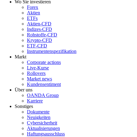
Wo Sie investieren
Forex
Aktien
ETFs
Aktien-CFD
Indizes-CFD
Rohstoffe-CFD
Krypto-CFD
ETF-CFD
Instrumentenspezifikation
Markt
Corporate actions
Live-Kurse
Rollovers
Market news
Kundensentiment
Über uns
OANDA Group
Karriere
Sonstiges
Dokumente
Neuigkeiten
Cybersicherheit
Aktualisierungen
Haftungsausschluss