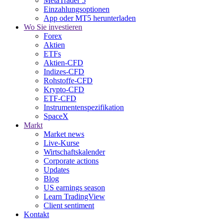
MetaTrader 5
Einzahlungsoptionen
App oder MT5 herunterladen
Wo Sie investieren
Forex
Aktien
ETFs
Aktien-CFD
Indizes-CFD
Rohstoffe-CFD
Krypto-CFD
ETF-CFD
Instrumentenspezifikation
SpaceX
Markt
Market news
Live-Kurse
Wirtschaftskalender
Corporate actions
Updates
Blog
US earnings season
Learn TradingView
Client sentiment
Kontakt