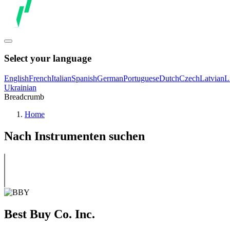
Select your language
English
French
Italian
Spanish
German
Portuguese
Dutch
Czech
Latvian
L
Ukrainian
Breadcrumb
Home
Nach Instrumenten suchen
Best Buy Co. Inc.