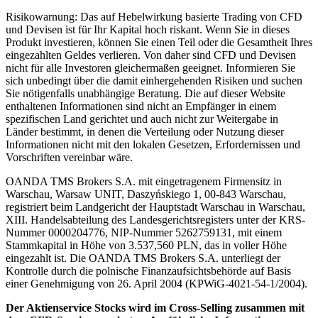
Risikowarnung: Das auf Hebelwirkung basierte Trading von CFD
und Devisen ist für Ihr Kapital hoch riskant. Wenn Sie in dieses
Produkt investieren, können Sie einen Teil oder die Gesamtheit Ihres
eingezahlten Geldes verlieren. Von daher sind CFD und Devisen
nicht für alle Investoren gleichermaßen geeignet. Informieren Sie
sich unbedingt über die damit einhergehenden Risiken und suchen
Sie nötigenfalls unabhängige Beratung. Die auf dieser Website
enthaltenen Informationen sind nicht an Empfänger in einem
spezifischen Land gerichtet und auch nicht zur Weitergabe in
Länder bestimmt, in denen die Verteilung oder Nutzung dieser
Informationen nicht mit den lokalen Gesetzen, Erfordernissen und
Vorschriften vereinbar wäre.
OANDA TMS Brokers S.A. mit eingetragenem Firmensitz in
Warschau, Warsaw UNIT, Daszyńskiego 1, 00-843 Warschau,
registriert beim Landgericht der Hauptstadt Warschau in Warschau,
XIII. Handelsabteilung des Landesgerichtsregisters unter der KRS-
Nummer 0000204776, NIP-Nummer 5262759131, mit einem
Stammkapital in Höhe von 3.537,560 PLN, das in voller Höhe
eingezahlt ist. Die OANDA TMS Brokers S.A. unterliegt der
Kontrolle durch die polnische Finanzaufsichtsbehörde auf Basis
einer Genehmigung von 26. April 2004 (KPWiG-4021-54-1/2004).
Der Aktienservice Stocks wird im Cross-Selling zusammen mit