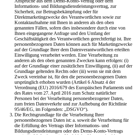
Ansprüche aus dem Demo-Konto-Vertrag oder dem
Informations- und Bildungsdienstleistungsvertrag, zur
Sicherheit, zur Betrugsbekämpfung oder für
Direktmarketingzwecke des Verantwortlichen sowie zur
Kontaktaufnahme mit Ihnen in anderen als den oben
genannten Fällen, sofern dies insbesondere durch eine von
Ihnen eingegangene Anfrage und den Umfang der
Geschäftstätigkeit des Verantwortlichen gerechtfertigt ist. Ihre
personenbezogenen Daten können auch für Marketingzwecke
auf der Grundlage Ihrer dem Datenverantwortlichen erteilten
Einwilligung verarbeitet werden. Eine Verarbeitung zu
anderen als den oben genannten Zwecken kann erfolgen: (i)
auf der Grundlage einer zusätzlichen Einwilligung, (ii) auf der
Grundlage geltenden Rechts oder (iii) wenn sie mit dem
Zweck vereinbar ist, für den die personenbezogenen Daten
ursprünglich erhoben wurden (Artikel 6 Absatz 4 der
Verordnung (EU) 2016/679 des Europäischen Parlaments und
des Rates vom 27. April 2016 zum Schutz natürlicher
Personen bei der Verarbeitung personenbezogener Daten,
zum freien Datenverkehr und zur Aufhebung der Richtlinie
95/46/EG, im Folgenden: „DSGVO“).
Die Rechtsgrundlage für die Verarbeitung Ihrer
personenbezogenen Daten ist: a. soweit die Verarbeitung für
die Erfüllung des Vertrags über Informations- und
Bildungsdienstleistungen oder des Demo-Konto-Vertrags