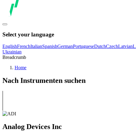
Select your language
English
French
Italian
Spanish
German
Portuguese
Dutch
Czech
Latvian
L
Ukrainian
Breadcrumb
Home
Nach Instrumenten suchen
Analog Devices Inc