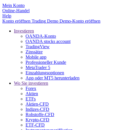
Mein Konto
Online-Handel
Help
Konto eröffnen
Trading
Demo
Demo-Konto eröffnen
Investieren
OANDA-Konto
OANDA stocks account
TradingView
Zinssätze
Mobile app
Professioneller Kunde
MetaTrader 5
Einzahlungsoptionen
App oder MT5 herunterladen
Wo Sie investieren
Forex
Aktien
ETFs
Aktien-CFD
Indizes-CFD
Rohstoffe-CFD
Krypto-CFD
ETF-CFD