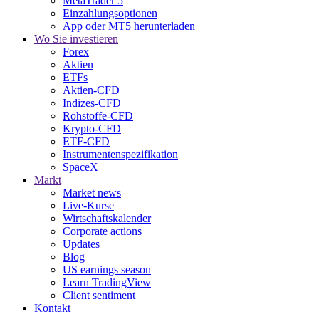
MetaTrader 5
Einzahlungsoptionen
App oder MT5 herunterladen
Wo Sie investieren
Forex
Aktien
ETFs
Aktien-CFD
Indizes-CFD
Rohstoffe-CFD
Krypto-CFD
ETF-CFD
Instrumentenspezifikation
SpaceX
Markt
Market news
Live-Kurse
Wirtschaftskalender
Corporate actions
Updates
Blog
US earnings season
Learn TradingView
Client sentiment
Kontakt