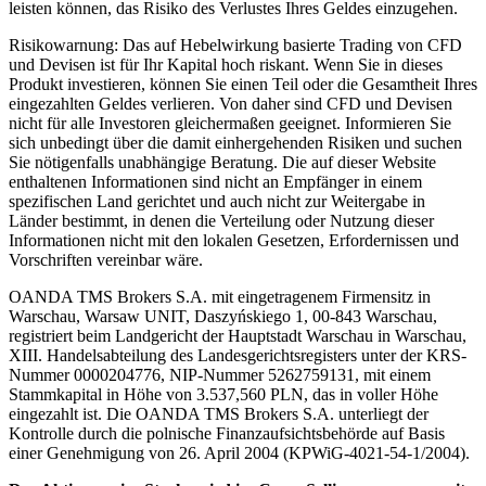
leisten können, das Risiko des Verlustes Ihres Geldes einzugehen.
Risikowarnung: Das auf Hebelwirkung basierte Trading von CFD
und Devisen ist für Ihr Kapital hoch riskant. Wenn Sie in dieses
Produkt investieren, können Sie einen Teil oder die Gesamtheit Ihres
eingezahlten Geldes verlieren. Von daher sind CFD und Devisen
nicht für alle Investoren gleichermaßen geeignet. Informieren Sie
sich unbedingt über die damit einhergehenden Risiken und suchen
Sie nötigenfalls unabhängige Beratung. Die auf dieser Website
enthaltenen Informationen sind nicht an Empfänger in einem
spezifischen Land gerichtet und auch nicht zur Weitergabe in
Länder bestimmt, in denen die Verteilung oder Nutzung dieser
Informationen nicht mit den lokalen Gesetzen, Erfordernissen und
Vorschriften vereinbar wäre.
OANDA TMS Brokers S.A. mit eingetragenem Firmensitz in
Warschau, Warsaw UNIT, Daszyńskiego 1, 00-843 Warschau,
registriert beim Landgericht der Hauptstadt Warschau in Warschau,
XIII. Handelsabteilung des Landesgerichtsregisters unter der KRS-
Nummer 0000204776, NIP-Nummer 5262759131, mit einem
Stammkapital in Höhe von 3.537,560 PLN, das in voller Höhe
eingezahlt ist. Die OANDA TMS Brokers S.A. unterliegt der
Kontrolle durch die polnische Finanzaufsichtsbehörde auf Basis
einer Genehmigung von 26. April 2004 (KPWiG-4021-54-1/2004).