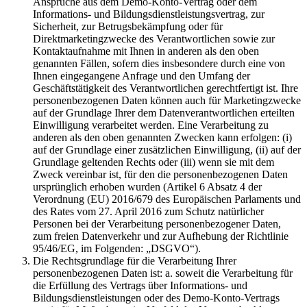
Ansprüche aus dem Demo-Konto-Vertrag oder dem
Informations- und Bildungsdienstleistungsvertrag, zur
Sicherheit, zur Betrugsbekämpfung oder für
Direktmarketingzwecke des Verantwortlichen sowie zur
Kontaktaufnahme mit Ihnen in anderen als den oben
genannten Fällen, sofern dies insbesondere durch eine von
Ihnen eingegangene Anfrage und den Umfang der
Geschäftstätigkeit des Verantwortlichen gerechtfertigt ist. Ihre
personenbezogenen Daten können auch für Marketingzwecke
auf der Grundlage Ihrer dem Datenverantwortlichen erteilten
Einwilligung verarbeitet werden. Eine Verarbeitung zu
anderen als den oben genannten Zwecken kann erfolgen: (i)
auf der Grundlage einer zusätzlichen Einwilligung, (ii) auf der
Grundlage geltenden Rechts oder (iii) wenn sie mit dem
Zweck vereinbar ist, für den die personenbezogenen Daten
ursprünglich erhoben wurden (Artikel 6 Absatz 4 der
Verordnung (EU) 2016/679 des Europäischen Parlaments und
des Rates vom 27. April 2016 zum Schutz natürlicher
Personen bei der Verarbeitung personenbezogener Daten,
zum freien Datenverkehr und zur Aufhebung der Richtlinie
95/46/EG, im Folgenden: „DSGVO“).
Die Rechtsgrundlage für die Verarbeitung Ihrer
personenbezogenen Daten ist: a. soweit die Verarbeitung für
die Erfüllung des Vertrags über Informations- und
Bildungsdienstleistungen oder des Demo-Konto-Vertrags