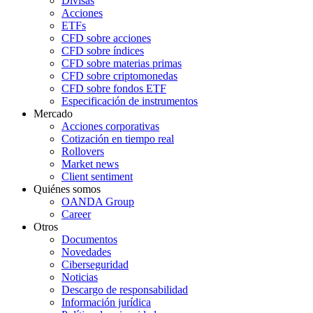
Divisas
Acciones
ETFs
CFD sobre acciones
CFD sobre índices
CFD sobre materias primas
CFD sobre criptomonedas
CFD sobre fondos ETF
Especificación de instrumentos
Mercado
Acciones corporativas
Cotización en tiempo real
Rollovers
Market news
Client sentiment
Quiénes somos
OANDA Group
Career
Otros
Documentos
Novedades
Ciberseguridad
Noticias
Descargo de responsabilidad
Información jurídica