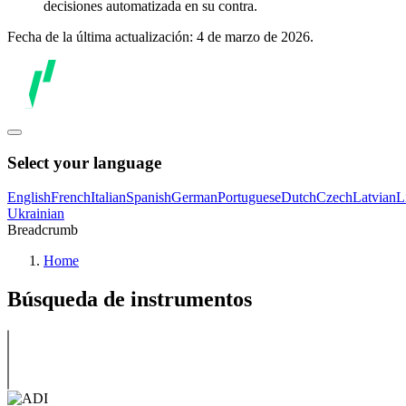
decisiones automatizada en su contra.
Fecha de la última actualización: 4 de marzo de 2026.
Select your language
English
French
Italian
Spanish
German
Portuguese
Dutch
Czech
Latvian
L
Ukrainian
Breadcrumb
Home
Búsqueda de instrumentos