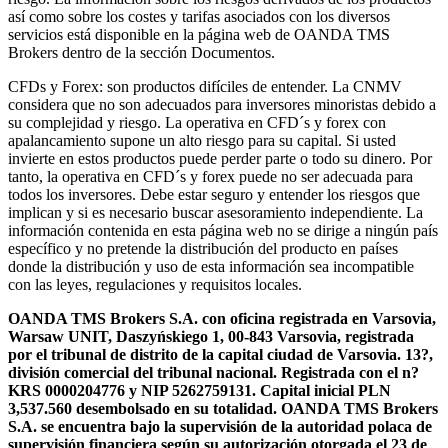
así como sobre los costes y tarifas asociados con los diversos
servicios está disponible en la página web de OANDA TMS
Brokers dentro de la sección Documentos.
CFDs y Forex: son productos difíciles de entender. La CNMV
considera que no son adecuados para inversores minoristas debido a
su complejidad y riesgo. La operativa en CFD´s y forex con
apalancamiento supone un alto riesgo para su capital. Si usted
invierte en estos productos puede perder parte o todo su dinero. Por
tanto, la operativa en CFD´s y forex puede no ser adecuada para
todos los inversores. Debe estar seguro y entender los riesgos que
implican y si es necesario buscar asesoramiento independiente. La
información contenida en esta página web no se dirige a ningún país
específico y no pretende la distribución del producto en países
donde la distribución y uso de esta información sea incompatible
con las leyes, regulaciones y requisitos locales.
OANDA TMS Brokers S.A. con oficina registrada en Varsovia,
Warsaw UNIT, Daszyńskiego 1, 00-843 Varsovia, registrada
por el tribunal de distrito de la capital ciudad de Varsovia. 13?,
división comercial del tribunal nacional. Registrada con el n?
KRS 0000204776 y NIP 5262759131. Capital inicial PLN
3,537.560 desembolsado en su totalidad. OANDA TMS Brokers
S.A. se encuentra bajo la supervisión de la autoridad polaca de
supervisión financiera según su autorización otorgada el 23 de