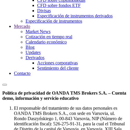
CFD sobre criptomonedas
CFD sobre fondos ETF
Divisas
Especificación de instrumentos derivados
Especificación de instrumentos
Mercado
Market News
Cotización en tiempo real
Calendario económico
Blog
Updates
Derivados
Acciones corporativas
Sentimiento del cliente
Contacto
Política de privacidad de OANDA TMS Brokers S.A. – Cuenta
demo, información y servicio educativo
El responsable del tratamiento de sus datos personales es
OANDA TMS Brokers S.A., con sede en Varsovia, ul.
Rondo Daszyńskiego 1, 00-843 Varsovia, NIP (Número de
identificación fiscal): 526-275-91-31, para la cual el Tribunal
de Distrito de la capital de Varsovia, en Varsovia, XIII Sala