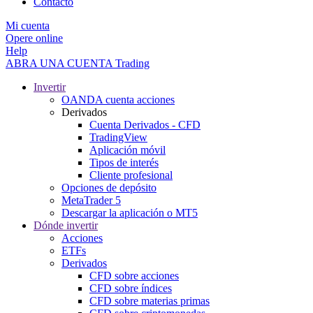
Contacto
Mi cuenta
Opere online
Help
ABRA UNA CUENTA
Trading
Invertir
OANDA cuenta acciones
Derivados
Cuenta Derivados - CFD
TradingView
Aplicación móvil
Tipos de interés
Cliente profesional
Opciones de depósito
MetaTrader 5
Descargar la aplicación o MT5
Dónde invertir
Acciones
ETFs
Derivados
CFD sobre acciones
CFD sobre índices
CFD sobre materias primas