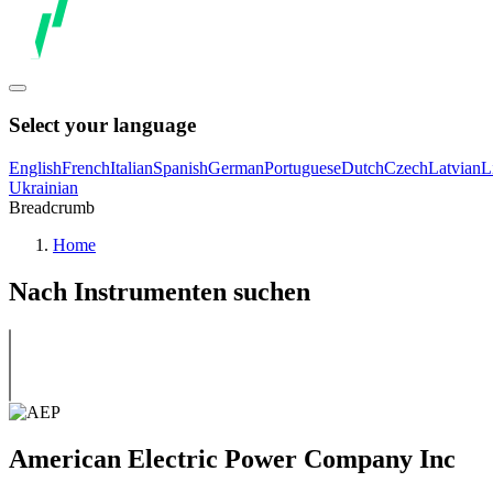
Select your language
English
French
Italian
Spanish
German
Portuguese
Dutch
Czech
Latvian
L
Ukrainian
Breadcrumb
Home
Nach Instrumenten suchen
American Electric Power Company Inc