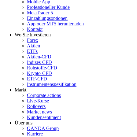
Mobile App
Professioneller Kunde
MetaTrader 5
Einzahlungsoptionen
App oder MT5 herunterladen
Kontakt
Wo Sie investieren
Forex
Aktien
ETFs
Aktien-CFD
Indizes-CFD
Rohstoffe-CFD
Krypto-CFD
ETF-CFD
Instrumentenspezifikation
Markt
Corporate actions
Live-Kurse
Rollovers
Market news
Kundensentiment
Über uns
OANDA Group
Karriere