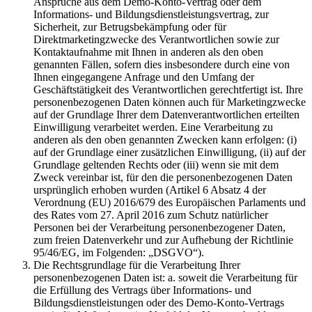
Ansprüche aus dem Demo-Konto-Vertrag oder dem
Informations- und Bildungsdienstleistungsvertrag, zur
Sicherheit, zur Betrugsbekämpfung oder für
Direktmarketingzwecke des Verantwortlichen sowie zur
Kontaktaufnahme mit Ihnen in anderen als den oben
genannten Fällen, sofern dies insbesondere durch eine von
Ihnen eingegangene Anfrage und den Umfang der
Geschäftstätigkeit des Verantwortlichen gerechtfertigt ist. Ihre
personenbezogenen Daten können auch für Marketingzwecke
auf der Grundlage Ihrer dem Datenverantwortlichen erteilten
Einwilligung verarbeitet werden. Eine Verarbeitung zu
anderen als den oben genannten Zwecken kann erfolgen: (i)
auf der Grundlage einer zusätzlichen Einwilligung, (ii) auf der
Grundlage geltenden Rechts oder (iii) wenn sie mit dem
Zweck vereinbar ist, für den die personenbezogenen Daten
ursprünglich erhoben wurden (Artikel 6 Absatz 4 der
Verordnung (EU) 2016/679 des Europäischen Parlaments und
des Rates vom 27. April 2016 zum Schutz natürlicher
Personen bei der Verarbeitung personenbezogener Daten,
zum freien Datenverkehr und zur Aufhebung der Richtlinie
95/46/EG, im Folgenden: „DSGVO“).
Die Rechtsgrundlage für die Verarbeitung Ihrer
personenbezogenen Daten ist: a. soweit die Verarbeitung für
die Erfüllung des Vertrags über Informations- und
Bildungsdienstleistungen oder des Demo-Konto-Vertrags