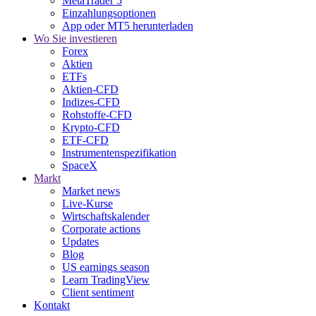
MetaTrader 5
Einzahlungsoptionen
App oder MT5 herunterladen
Wo Sie investieren
Forex
Aktien
ETFs
Aktien-CFD
Indizes-CFD
Rohstoffe-CFD
Krypto-CFD
ETF-CFD
Instrumentenspezifikation
SpaceX
Markt
Market news
Live-Kurse
Wirtschaftskalender
Corporate actions
Updates
Blog
US earnings season
Learn TradingView
Client sentiment
Kontakt