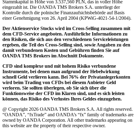
Stammkapital in Höhe von 3.537,560 PLN, das in voller Höhe
eingezahlt ist. Die OANDA TMS Brokers S.A. unterliegt der
Kontrolle durch die polnische Finanzaufsichtsbehörde auf Basis
einer Genehmigung von 26. April 2004 (KPWiG-4021-54-1/2004).
Der Aktienservice Stocks wird im Cross-Selling zusammen mit
dem CFD-Service angeboten. Ausführliche Informationen zu
den Risiken, die sich aus den verschiedenen Serviceleistungen
ergeben, die Teil des Cross-Selling sind, sowie Angaben zu den
damit verbundenen Kosten und Gebühren finden Sie auf
OANDA TMS Brokers im Abschnitt Dokumente.
CFD sind komplexe und mit hohem Risiko verbundene
Instrumente, bei denen man aufgrund der Hebelwirkung
schnell Geld verlieren kann. Bei 76% der Privatanlegerkonten
wird beim Trading von CFDs bei diesem Anbieter Geld
verloren. Sie sollten überlegen, ob Sie sich über die
Funktionsweise der CFD im Klaren sind, und es sich leisten
können, das Risiko des Verlustes Ihres Geldes einzugehen.
@ Copyright 2026 OANDA TMS Brokers S.A. All rights reserved.
“OANDA”, “fxTrade” and OANDA’s “fx” family of trademarks are
owned by OANDA Corporation. All other trademarks appearing on
this website are the property of their respective owner.