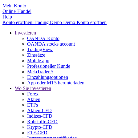
Mein Konto
Online-Handel
Help
Konto eröffnen
Trading
Demo
Demo-Konto eröffnen
Investieren
OANDA-Konto
OANDA stocks account
TradingView
Zinssätze
Mobile app
Professioneller Kunde
MetaTrader 5
Einzahlungsoptionen
App oder MT5 herunterladen
Wo Sie investieren
Forex
Aktien
ETFs
Aktien-CFD
Indizes-CFD
Rohstoffe-CFD
Krypto-CFD
ETF-CFD