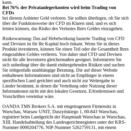
kann.
Bei 76% der Privatanlegerkonten wird beim Trading von
CFDs
bei diesem Anbieter Geld verloren. Sie sollten überlegen, ob Sie sich
über die Funktionsweise der CFD im Klaren sind, und es sich
leisten können, das Risiko des Verlustes Ihres Geldes einzugehen.
Risikowarnung: Das auf Hebelwirkung basierte Trading von CFD
und Devisen ist für Ihr Kapital hoch riskant. Wenn Sie in dieses
Produkt investieren, können Sie einen Teil oder die Gesamtheit Ihres
eingezahlten Geldes verlieren. Von daher sind CFD und Devisen
nicht für alle Investoren gleichermaßen geeignet. Informieren Sie
sich unbedingt über die damit einhergehenden Risiken und suchen
Sie nötigenfalls unabhängige Beratung. Die auf dieser Website
enthaltenen Informationen sind nicht an Empfänger in einem
spezifischen Land gerichtet und auch nicht zur Weitergabe in
Länder bestimmt, in denen die Verteilung oder Nutzung dieser
Informationen nicht mit den lokalen Gesetzen, Erfordernissen und
Vorschriften vereinbar wäre.
OANDA TMS Brokers S.A. mit eingetragenem Firmensitz in
Warschau, Warsaw UNIT, Daszyńskiego 1, 00-843 Warschau,
registriert beim Landgericht der Hauptstadt Warschau in Warschau,
XIII. Handelsabteilung des Landesgerichtsregisters unter der KRS-
Nummer 0000204776, NIP-Nummer 5262759131, mit einem