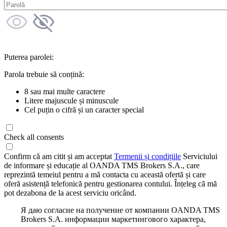
Puterea parolei:
Parola trebuie să conțină:
8 sau mai multe caractere
Litere majuscule și minuscule
Cel puțin o cifră și un caracter special
Check all consents
Confirm că am citit și am acceptat
Termenii și condițiile
Serviciului
de informare și educație al OANDA TMS Brokers S.A., care
reprezintă temeiul pentru a mă contacta cu această ofertă și care
oferă asistență telefonică pentru gestionarea contului. Înțeleg că mă
pot dezabona de la acest serviciu oricând.
Я даю согласие на получение от компании OANDA TMS
Brokers S.A. информации маркетингового характера,