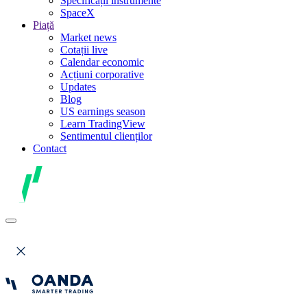
Specificații instrumente
SpaceX
Piață
Market news
Cotații live
Calendar economic
Acțiuni corporative
Updates
Blog
US earnings season
Learn TradingView
Sentimentul clienților
Contact