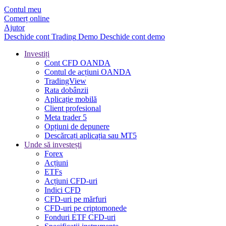
Contul meu
Comerț online
Ajutor
Deschide cont
Trading
Demo
Deschide cont demo
Investiți
Cont CFD OANDA
Contul de acțiuni OANDA
TradingView
Rata dobânzii
Aplicație mobilă
Client profesional
Meta trader 5
Opțiuni de depunere
Descărcați aplicația sau MT5
Unde să investești
Forex
Acțiuni
ETFs
Acțiuni CFD-uri
Indici CFD
CFD-uri pe mărfuri
CFD-uri pe criptomonede
Fonduri ETF CFD-uri