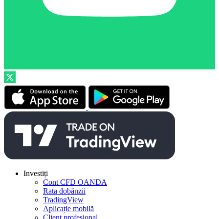
Investiți
Cont CFD OANDA
Rata dobânzii
TradingView
Aplicație mobilă
Client profesional