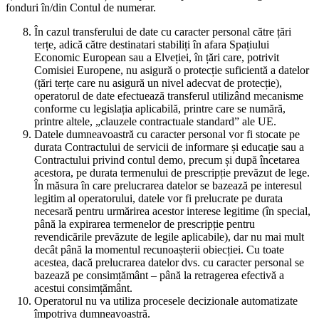
fonduri în/din Contul de numerar.
În cazul transferului de date cu caracter personal către țări
terțe, adică către destinatari stabiliți în afara Spațiului
Economic European sau a Elveției, în țări care, potrivit
Comisiei Europene, nu asigură o protecție suficientă a datelor
(țări terțe care nu asigură un nivel adecvat de protecție),
operatorul de date efectuează transferul utilizând mecanisme
conforme cu legislația aplicabilă, printre care se numără,
printre altele, „clauzele contractuale standard” ale UE.
Datele dumneavoastră cu caracter personal vor fi stocate pe
durata Contractului de servicii de informare și educație sau a
Contractului privind contul demo, precum și după încetarea
acestora, pe durata termenului de prescripție prevăzut de lege.
În măsura în care prelucrarea datelor se bazează pe interesul
legitim al operatorului, datele vor fi prelucrate pe durata
necesară pentru urmărirea acestor interese legitime (în special,
până la expirarea termenelor de prescripție pentru
revendicările prevăzute de legile aplicabile), dar nu mai mult
decât până la momentul recunoașterii obiecției. Cu toate
acestea, dacă prelucrarea datelor dvs. cu caracter personal se
bazează pe consimțământ – până la retragerea efectivă a
acestui consimțământ.
Operatorul nu va utiliza procesele decizionale automatizate
împotriva dumneavoastră.