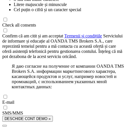
Litere majuscule și minuscule
Cel puțin o cifră și un caracter special
Check all consents
Confirm că am citit și am acceptat
Termenii și condițiile
Serviciului
de informare și educație al OANDA TMS Brokers S.A., care
reprezintă temeiul pentru a mă contacta cu această ofertă și care
oferă asistență telefonică pentru gestionarea contului. Înțeleg că mă
pot dezabona de la acest serviciu oricând.
Я даю согласие на получение от компании OANDA TMS
Brokers S.A. информации маркетингового характера,
касающейся продуктов и услуг, например новостей и
промоакций, с использованием указанных мной
контактных данных:
E-mail
SMS/MMS
DESCHIDE CONT DEMO »