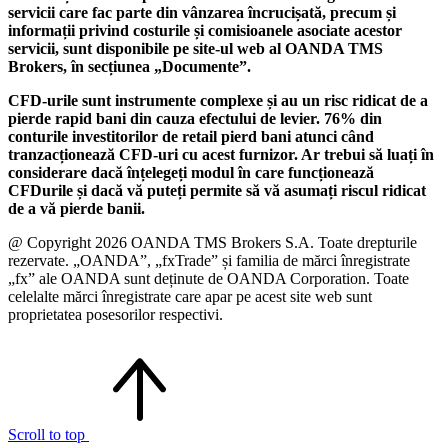
servicii care fac parte din vânzarea încrucișată, precum și
informații privind costurile și comisioanele asociate acestor
servicii, sunt disponibile pe site-ul web al OANDA TMS
Brokers, în secțiunea „Documente”.
CFD-urile sunt instrumente complexe și au un risc ridicat de a
pierde rapid bani din cauza efectului de levier. 76% din
conturile investitorilor de retail pierd bani atunci când
tranzacționează CFD-uri cu acest furnizor. Ar trebui să luați în
considerare dacă înțelegeți modul în care funcționează
CFDurile și dacă vă puteți permite să vă asumați riscul ridicat
de a vă pierde banii.
@ Copyright 2026 OANDA TMS Brokers S.A. Toate drepturile
rezervate. „OANDA”, „fxTrade” și familia de mărci înregistrate
„fx” ale OANDA sunt deținute de OANDA Corporation. Toate
celelalte mărci înregistrate care apar pe acest site web sunt
proprietatea posesorilor respectivi.
Scroll to top