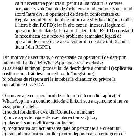
va fi necesitatea prelucrării pentru a lua măsuri la cererea
persoanei vizate înainte de încheierea unui contract sau a unui
acord între dvs. și operatorul de date în conformitate cu
Regulamentul Serviciului de Informare și Educație (art. 6 alin.
1 litera b din RGPD); iar în alte cazuri, interesul legitim al
operatorului de date (art. 6 alin. 1 litera f din RGPD) constând
în necesitatea de a rezolva problema semnalată legată de
operațiunile comerciale ale operatorului de date (art. 6 alin. 1
litera f din RGPD).
Din motive de securitate, o conversație cu operatorul de date prin
intermediul aplicației WhatsApp poate viza exclusiv:
a) asistență în timpul procesului de deschidere a contului (explicarea
pașilor care alcătuiesc procedura de înregistrare);
b) oferirea de răspunsuri la întrebările clienților cu privire la
operațiunile OANDA.
O conversație cu operatorul de date prin intermediul aplicației
WhatsApp nu va conține niciodată linkuri sau atașamente și nu va
viza, printre altele:
a) soldul fondurilor dvs. din Contul de numerar;
b) orice aspecte legate de executarea tranzacțiilor;
c) plasarea sau modificarea ordinelor;
d) modificarea sau actualizarea datelor personale ale clientului;
e) transmiterea instrucțiunilor pentru depunerea sau retragerea de