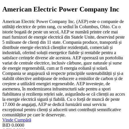
American Electric Power Company Inc
American Electric Power Company Inc. (AEP) este o companie de
utilități electrice de prim rang, cu sediul în Columbus, Ohio. Cu o
istorie bogată de peste un secol, AEP se numără printre cele mai
mari furnizori de energie electrică din Statele Unite, deservind peste
5 milioane de clienți din 11 state. Compania produce, transportă și
distribuie energie electrică clienților rezidențiali, comerciali și
industriali, oferind soluții energetice fiabile și rentabile pentru a
satisface cerințele diverse ale acestora. AEP operează un portofoliu
variat de centrale electrice, inclusiv cărbune, gaze naturale și surse
de energie regenerabilă, cum ar fi energia eoliană și solară.
Compania se angajează să respecte principiile sustenabilității și și-a
stabilit obiective ambițioase de reducere a emisiilor de carbon și de
creștere a utilizării energiei regenerabile. AEP investește, de
asemenea, în modernizarea infrastructurii sale pentru a spori
fiabilitatea și reziliența rețelei sale, asigurându-se că clienții au acces
la energie electrică sigură și fiabilă. Cu o forță de muncă de peste
17.000 de angajați, AEP se dedică furnizării unui serviciu
excepțional pentru clienți și aducerii unei contribuții semnificative
comunităților pe care le deservește.
Vinde
Cumpără
BID
0.0000