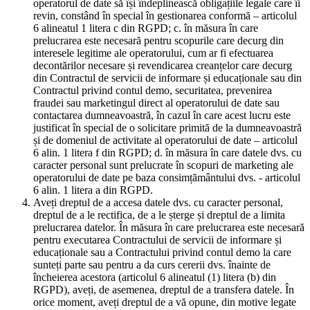
operatorul de date să își îndeplinească obligațiile legale care îi
revin, constând în special în gestionarea conformă – articolul
6 alineatul 1 litera c din RGPD; c. în măsura în care
prelucrarea este necesară pentru scopurile care decurg din
interesele legitime ale operatorului, cum ar fi efectuarea
decontărilor necesare și revendicarea creanțelor care decurg
din Contractul de servicii de informare și educaționale sau din
Contractul privind contul demo, securitatea, prevenirea
fraudei sau marketingul direct al operatorului de date sau
contactarea dumneavoastră, în cazul în care acest lucru este
justificat în special de o solicitare primită de la dumneavoastră
și de domeniul de activitate al operatorului de date – articolul
6 alin. 1 litera f din RGPD; d. în măsura în care datele dvs. cu
caracter personal sunt prelucrate în scopuri de marketing ale
operatorului de date pe baza consimțământului dvs. - articolul
6 alin. 1 litera a din RGPD.
Aveți dreptul de a accesa datele dvs. cu caracter personal,
dreptul de a le rectifica, de a le șterge și dreptul de a limita
prelucrarea datelor. În măsura în care prelucrarea este necesară
pentru executarea Contractului de servicii de informare și
educaționale sau a Contractului privind contul demo la care
sunteți parte sau pentru a da curs cererii dvs. înainte de
încheierea acestora (articolul 6 alineatul (1) litera (b) din
RGPD), aveți, de asemenea, dreptul de a transfera datele. În
orice moment, aveți dreptul de a vă opune, din motive legate