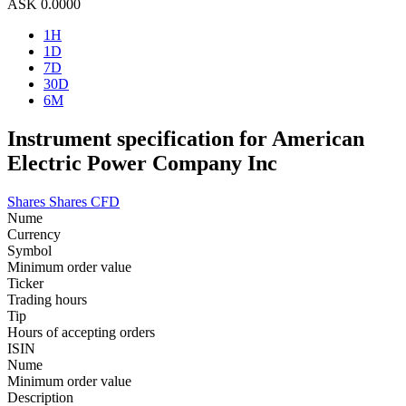
ASK
0.0000
1H
1D
7D
30D
6M
Instrument specification for American
Electric Power Company Inc
Shares
Shares CFD
Nume
Currency
Symbol
Minimum order value
Ticker
Trading hours
Tip
Hours of accepting orders
ISIN
Nume
Minimum order value
Description