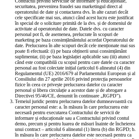
Contractul privind serviciile de informare și educaționale,
securitatea, prevenirea fraudei sau marketingul direct al
operatorului de date și contactarea dvs. în alte cazuri decât
cele specificate mai sus, atunci când acest lucru este justificat
în special de o solicitare primită de la dvs. și de domeniul de
activitate al operatorului de date. Datele dvs. cu caracter
personal pot fi, de asemenea, prelucrate în scopuri de
marketing pe baza consimțământului acordat Operatorului de
date. Prelucrarea în alte scopuri decât cele menționate mai sus
poate fi efectuată: (i) pe baza obținerii unui consimțământ
suplimentar, (ii) pe baza legislației aplicabile sau (iii) atunci
când este compatibilă cu scopul pentru care datele cu caracter
personal au fost colectate inițial (articolul 6 alineatul (4) din
Regulamentul (UE) 2016/679 al Parlamentului European și al
Consiliului din 27 aprilie 2016 privind protecția persoanelor
fizice în ceea ce privește prelucrarea datelor cu caracter
personal și libera circulație a acestor date și de abrogare a
Directivei 95/46/CE, denumit în continuare „RGPD”).
Temeiul juridic pentru prelucrarea datelor dumneavoastră cu
caracter personal este: a. în măsura în care prelucrarea este
necesară pentru executarea Contractului de servicii de
informare și educaționale sau a Contractului privind contul
demo, precum și pentru luarea de măsuri înainte de încheierea
unui contract – articolul 6 alineatul (1) litera (b) din RGPD; b.
în măsura în care prelucrarea datelor este necesară pentru ca