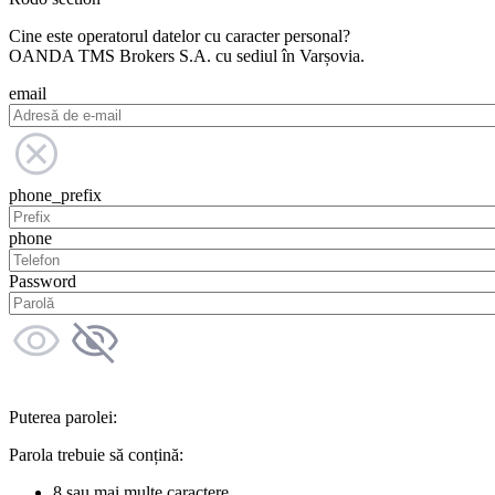
Cine este operatorul datelor cu caracter personal?
OANDA TMS Brokers S.A. cu sediul în Varșovia.
email
phone_prefix
phone
Password
Puterea parolei:
Parola trebuie să conțină:
8 sau mai multe caractere