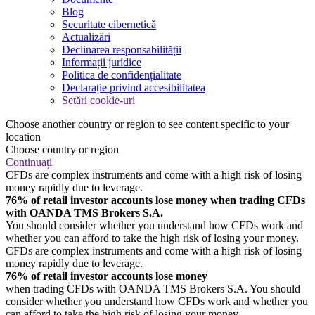
Blog
Securitate cibernetică
Actualizări
Declinarea responsabilității
Informații juridice
Politica de confidențialitate
Declarație privind accesibilitatea
Setări cookie-uri
Choose another country or region to see content specific to your
location
Choose country or region
Continuați
CFDs are complex instruments and come with a high risk of losing
money rapidly due to leverage.
76% of retail investor accounts lose money when trading CFDs
with OANDA TMS Brokers S.A.
You should consider whether you understand how CFDs work and
whether you can afford to take the high risk of losing your money.
CFDs are complex instruments and come with a high risk of losing
money rapidly due to leverage.
76% of retail investor accounts lose money
when trading CFDs with OANDA TMS Brokers S.A. You should
consider whether you understand how CFDs work and whether you
can afford to take the high risk of losing your money.