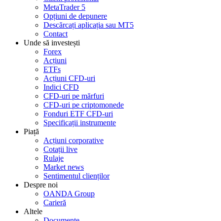
MetaTrader 5
Opțiuni de depunere
Descărcați aplicația sau MT5
Contact
Unde să investești
Forex
Acțiuni
ETFs
Acțiuni CFD-uri
Indici CFD
CFD-uri pe mărfuri
CFD-uri pe criptomonede
Fonduri ETF CFD-uri
Specificații instrumente
Piață
Acțiuni corporative
Cotații live
Rulaje
Market news
Sentimentul clienților
Despre noi
OANDA Group
Carieră
Altele
Documente