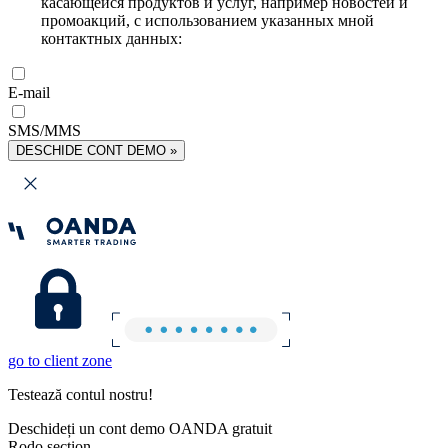
касающейся продуктов и услуг, например новостей и
промоакций, с использованием указанных мной
контактных данных:
E-mail
SMS/MMS
DESCHIDE CONT DEMO »
go to client zone
Testează contul nostru!
Deschideți un cont demo OANDA gratuit
Rodo section