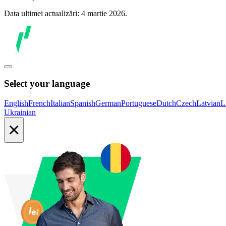
Data ultimei actualizări: 4 martie 2026.
Select your language
English
French
Italian
Spanish
German
Portuguese
Dutch
Czech
Latvian
L
Ukrainian
×