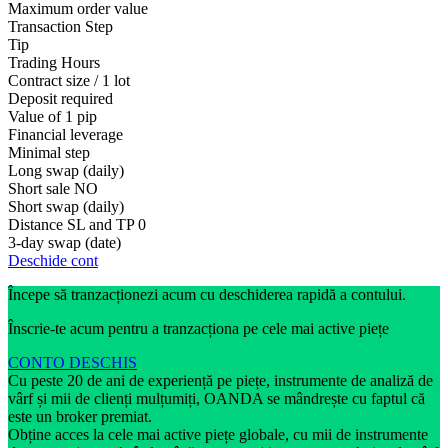
Maximum order value
Transaction Step
Tip
Trading Hours
Contract size / 1 lot
Deposit required
Value of 1 pip
Financial leverage
Minimal step
Long swap (daily)
Short sale
NO
Short swap (daily)
Distance SL and TP
0
3-day swap (date)
Deschide cont
Începe să tranzacționezi acum cu deschiderea rapidă a contului.
Înscrie-te acum pentru a tranzacționa pe cele mai active piețe
CONTO DESCHIS
Cu peste 20 de ani de experiență pe piețe, instrumente de analiză de
vârf și mii de clienți mulțumiți, OANDA se mândrește cu faptul că
este un broker premiat.
Obține acces la cele mai active piețe globale, cu mii de instrumente