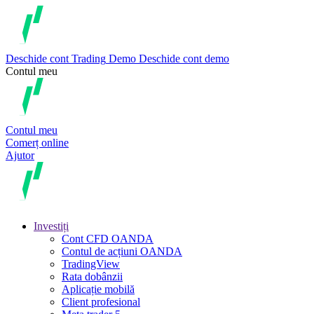
Deschide cont
Trading
Demo
Deschide cont demo
Contul meu
Contul meu
Comerț online
Ajutor
Investiți
Cont CFD OANDA
Contul de acțiuni OANDA
TradingView
Rata dobânzii
Aplicație mobilă
Client profesional