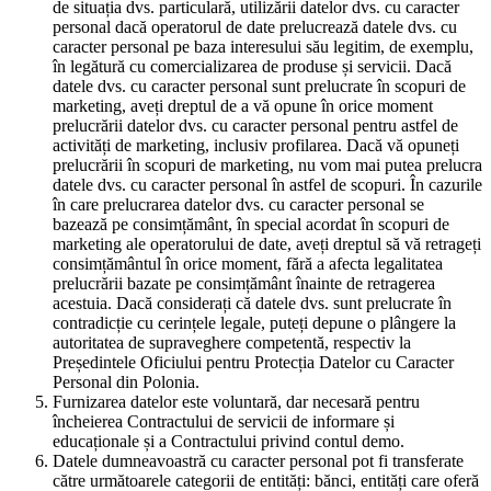
de situația dvs. particulară, utilizării datelor dvs. cu caracter
personal dacă operatorul de date prelucrează datele dvs. cu
caracter personal pe baza interesului său legitim, de exemplu,
în legătură cu comercializarea de produse și servicii. Dacă
datele dvs. cu caracter personal sunt prelucrate în scopuri de
marketing, aveți dreptul de a vă opune în orice moment
prelucrării datelor dvs. cu caracter personal pentru astfel de
activități de marketing, inclusiv profilarea. Dacă vă opuneți
prelucrării în scopuri de marketing, nu vom mai putea prelucra
datele dvs. cu caracter personal în astfel de scopuri. În cazurile
în care prelucrarea datelor dvs. cu caracter personal se
bazează pe consimțământ, în special acordat în scopuri de
marketing ale operatorului de date, aveți dreptul să vă retrageți
consimțământul în orice moment, fără a afecta legalitatea
prelucrării bazate pe consimțământ înainte de retragerea
acestuia. Dacă considerați că datele dvs. sunt prelucrate în
contradicție cu cerințele legale, puteți depune o plângere la
autoritatea de supraveghere competentă, respectiv la
Președintele Oficiului pentru Protecția Datelor cu Caracter
Personal din Polonia.
Furnizarea datelor este voluntară, dar necesară pentru
încheierea Contractului de servicii de informare și
educaționale și a Contractului privind contul demo.
Datele dumneavoastră cu caracter personal pot fi transferate
către următoarele categorii de entități: bănci, entități care oferă