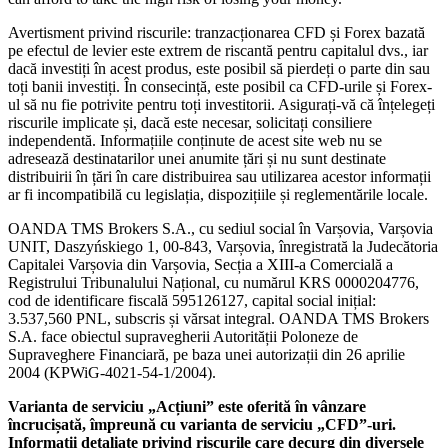
Avertisment privind riscurile: tranzacționarea CFD și Forex bazată
pe efectul de levier este extrem de riscantă pentru capitalul dvs., iar
dacă investiți în acest produs, este posibil să pierdeți o parte din sau
toți banii investiți. În consecință, este posibil ca CFD-urile și Forex-
ul să nu fie potrivite pentru toți investitorii. Asigurați-vă că înțelegeți
riscurile implicate și, dacă este necesar, solicitați consiliere
independentă. Informațiile conținute de acest site web nu se
adresează destinatarilor unei anumite țări și nu sunt destinate
distribuirii în țări în care distribuirea sau utilizarea acestor informații
ar fi incompatibilă cu legislația, dispozițiile și reglementările locale.
OANDA TMS Brokers S.A., cu sediul social în Varșovia, Varșovia
UNIT, Daszyńskiego 1, 00-843, Varșovia, înregistrată la Judecătoria
Capitalei Varșovia din Varșovia, Secția a XIII-a Comercială a
Registrului Tribunalului Național, cu numărul KRS 0000204776,
cod de identificare fiscală 595126127, capital social inițial:
3.537,560 PNL, subscris și vărsat integral. OANDA TMS Brokers
S.A. face obiectul supravegherii Autorității Poloneze de
Supraveghere Financiară, pe baza unei autorizații din 26 aprilie
2004 (KPWiG-4021-54-1/2004).
Varianta de serviciu „Acțiuni” este oferită în vânzare
încrucișată, împreună cu varianta de serviciu „CFD”-uri.
Informații detaliate privind riscurile care decurg din diversele