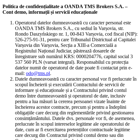
Politica de confidențialitate a OANDA TMS Brokers S.A. –
Cont demo, informații și servicii educaționale
Operatorul datelor dumneavoastră cu caracter personal este
OANDA TMS Brokers S.A., cu sediul în Varșovia, str.
Rondo Daszyńskiego nr. 1, 00-843 Varșovia, cod fiscal (NIP):
526-275-91-31, pentru care Tribunalul Districtual al Capitalei
Varșovia din Varșovia, Secția a XIII-a Comercială a
Registrului Național Judiciar, păstrează dosarele de
înregistrare sub numărul KRS: 0000204776, capital social 3
537 560 PLN (varsat integral). Responsabilul cu protecția
datelor numit de operatorul de date poate fi contactat prin e-
mail:
odo@tms.pl
.
Datele dumneavoastră cu caracter personal vor fi prelucrate în
scopul încheierii și executării Contractului de servicii de
informare și educaționale și a Contractului privind contul
demo între dumneavoastră și operatorul de date, inclusiv
pentru a lua măsuri la cererea persoanei vizate înainte de
încheierea acestor contracte, precum și pentru a îndeplini
obligațiile care decurg din reglementările privind gestionarea
consimțământului. Datele dvs. personale vor fi, de asemenea,
prelucrate în scopul intereselor legitime ale operatorului de
date, cum ar fi exercitarea pretențiilor contractuale legitime
care decurg din Contractul privind contul demo sau din