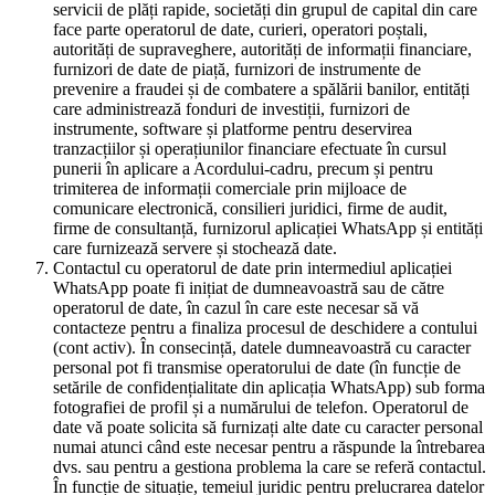
servicii de plăți rapide, societăți din grupul de capital din care
face parte operatorul de date, curieri, operatori poștali,
autorități de supraveghere, autorități de informații financiare,
furnizori de date de piață, furnizori de instrumente de
prevenire a fraudei și de combatere a spălării banilor, entități
care administrează fonduri de investiții, furnizori de
instrumente, software și platforme pentru deservirea
tranzacțiilor și operațiunilor financiare efectuate în cursul
punerii în aplicare a Acordului-cadru, precum și pentru
trimiterea de informații comerciale prin mijloace de
comunicare electronică, consilieri juridici, firme de audit,
firme de consultanță, furnizorul aplicației WhatsApp și entități
care furnizează servere și stochează date.
Contactul cu operatorul de date prin intermediul aplicației
WhatsApp poate fi inițiat de dumneavoastră sau de către
operatorul de date, în cazul în care este necesar să vă
contacteze pentru a finaliza procesul de deschidere a contului
(cont activ). În consecință, datele dumneavoastră cu caracter
personal pot fi transmise operatorului de date (în funcție de
setările de confidențialitate din aplicația WhatsApp) sub forma
fotografiei de profil și a numărului de telefon. Operatorul de
date vă poate solicita să furnizați alte date cu caracter personal
numai atunci când este necesar pentru a răspunde la întrebarea
dvs. sau pentru a gestiona problema la care se referă contactul.
În funcție de situație, temeiul juridic pentru prelucrarea datelor