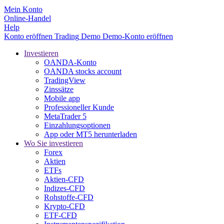
Mein Konto
Online-Handel
Help
Konto eröffnen
Trading
Demo
Demo-Konto eröffnen
Investieren
OANDA-Konto
OANDA stocks account
TradingView
Zinssätze
Mobile app
Professioneller Kunde
MetaTrader 5
Einzahlungsoptionen
App oder MT5 herunterladen
Wo Sie investieren
Forex
Aktien
ETFs
Aktien-CFD
Indizes-CFD
Rohstoffe-CFD
Krypto-CFD
ETF-CFD