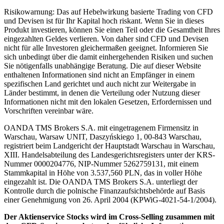
Risikowarnung: Das auf Hebelwirkung basierte Trading von CFD
und Devisen ist für Ihr Kapital hoch riskant. Wenn Sie in dieses
Produkt investieren, können Sie einen Teil oder die Gesamtheit Ihres
eingezahlten Geldes verlieren. Von daher sind CFD und Devisen
nicht für alle Investoren gleichermaßen geeignet. Informieren Sie
sich unbedingt über die damit einhergehenden Risiken und suchen
Sie nötigenfalls unabhängige Beratung. Die auf dieser Website
enthaltenen Informationen sind nicht an Empfänger in einem
spezifischen Land gerichtet und auch nicht zur Weitergabe in
Länder bestimmt, in denen die Verteilung oder Nutzung dieser
Informationen nicht mit den lokalen Gesetzen, Erfordernissen und
Vorschriften vereinbar wäre.
OANDA TMS Brokers S.A. mit eingetragenem Firmensitz in
Warschau, Warsaw UNIT, Daszyńskiego 1, 00-843 Warschau,
registriert beim Landgericht der Hauptstadt Warschau in Warschau,
XIII. Handelsabteilung des Landesgerichtsregisters unter der KRS-
Nummer 0000204776, NIP-Nummer 5262759131, mit einem
Stammkapital in Höhe von 3.537,560 PLN, das in voller Höhe
eingezahlt ist. Die OANDA TMS Brokers S.A. unterliegt der
Kontrolle durch die polnische Finanzaufsichtsbehörde auf Basis
einer Genehmigung von 26. April 2004 (KPWiG-4021-54-1/2004).
Der Aktienservice Stocks wird im Cross-Selling zusammen mit