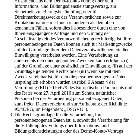
Ansprüche aus dem Demo-Konto-Vertrag oder dem
Informations- und Bildungsdienstleistungsvertrag, zur
Sicherheit, zur Betrugsbekämpfung oder für
Direktmarketingzwecke des Verantwortlichen sowie zur
Kontaktaufnahme mit Ihnen in anderen als den oben
genannten Fällen, sofern dies insbesondere durch eine von
Ihnen eingegangene Anfrage und den Umfang der
Geschäftstätigkeit des Verantwortlichen gerechtfertigt ist. Ihre
personenbezogenen Daten können auch für Marketingzwecke
auf der Grundlage Ihrer dem Datenverantwortlichen erteilten
Einwilligung verarbeitet werden. Eine Verarbeitung zu
anderen als den oben genannten Zwecken kann erfolgen: (i)
auf der Grundlage einer zusätzlichen Einwilligung, (ii) auf der
Grundlage geltenden Rechts oder (iii) wenn sie mit dem
Zweck vereinbar ist, für den die personenbezogenen Daten
ursprünglich erhoben wurden (Artikel 6 Absatz 4 der
Verordnung (EU) 2016/679 des Europäischen Parlaments und
des Rates vom 27. April 2016 zum Schutz natürlicher
Personen bei der Verarbeitung personenbezogener Daten,
zum freien Datenverkehr und zur Aufhebung der Richtlinie
95/46/EG, im Folgenden: „DSGVO“).
Die Rechtsgrundlage für die Verarbeitung Ihrer
personenbezogenen Daten ist: a. soweit die Verarbeitung für
die Erfüllung des Vertrags über Informations- und
Bildungsdienstleistungen oder des Demo-Konto-Vertrags