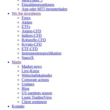
MetaTrader 5
Einzahlungsoptionen
App oder MT5 herunterladen
Wo Sie investieren
Forex
Aktien
ETFs
Aktien-CFD
Indizes-CFD
Rohstoffe-CFD
Krypto-CFD
ETF-CFD
Instrumentenspezifikation
SpaceX
Markt
Market news
Live-Kurse
Wirtschaftskalender
Corporate actions
Updates
Blog
US earnings season
Learn TradingView
Client sentiment
Kontakt