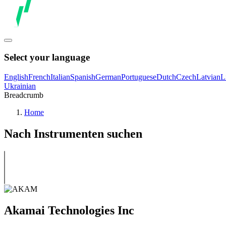
Select your language
English
French
Italian
Spanish
German
Portuguese
Dutch
Czech
Latvian
L
Ukrainian
Breadcrumb
Home
Nach Instrumenten suchen
Akamai Technologies Inc