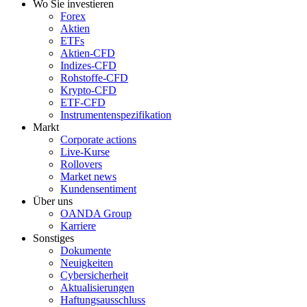
Wo Sie investieren
Forex
Aktien
ETFs
Aktien-CFD
Indizes-CFD
Rohstoffe-CFD
Krypto-CFD
ETF-CFD
Instrumentenspezifikation
Markt
Corporate actions
Live-Kurse
Rollovers
Market news
Kundensentiment
Über uns
OANDA Group
Karriere
Sonstiges
Dokumente
Neuigkeiten
Cybersicherheit
Aktualisierungen
Haftungsausschluss