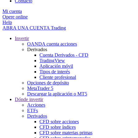
Contacto
Mi cuenta
Opere online
Help
ABRA UNA CUENTA
Trading
Invertir
OANDA cuenta acciones
Derivados
Cuenta Derivados - CFD
TradingView
Aplicación móvil
Tipos de interés
Cliente profesional
Opciones de depósito
MetaTrader 5
Descargar la aplicación o MT5
Dónde invertir
Acciones
ETFs
Derivados
CFD sobre acciones
CFD sobre índices
CFD sobre materias primas