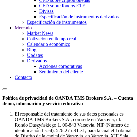
CFD sobre criptomonedas
CFD sobre fondos ETF
Divisas
Especificación de instrumentos derivados
Especificación de instrumentos
Mercado
Market News
Cotización en tiempo real
Calendario económico
Blog
Updates
Derivados
Acciones corporativas
Sentimiento del cliente
Contacto
Política de privacidad de OANDA TMS Brokers S.A. – Cuenta
demo, información y servicio educativo
El responsable del tratamiento de sus datos personales es
OANDA TMS Brokers S.A., con sede en Varsovia, ul.
Rondo Daszyńskiego 1, 00-843 Varsovia, NIP (Número de
identificación fiscal): 526-275-91-31, para la cual el Tribunal
de Distrito de la capital de Varsovia, en Varsovia, XIII Sala