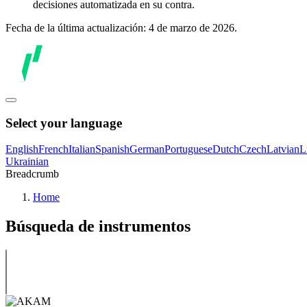
decisiones automatizada en su contra.
Fecha de la última actualización: 4 de marzo de 2026.
Select your language
English
French
Italian
Spanish
German
Portuguese
Dutch
Czech
Latvian
L
Ukrainian
Breadcrumb
Home
Búsqueda de instrumentos