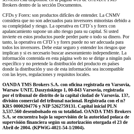
Brokers dentro de la sección Documentos.
CFDs y Forex: son productos difíciles de entender. La CNMV
considera que no son adecuados para inversores minoristas debido a
su complejidad y riesgo. La operativa en CFD´s y forex con
apalancamiento supone un alto riesgo para su capital. Si usted
invierte en estos productos puede perder parte o todo su dinero. Por
tanto, la operativa en CFD´s y forex puede no ser adecuada para
todos los inversores. Debe estar seguro y entender los riesgos que
implican y si es necesario buscar asesoramiento independiente. La
información contenida en esta página web no se dirige a ningún país
específico y no pretende la distribución del producto en países
donde la distribución y uso de esta información sea incompatible
con las leyes, regulaciones y requisitos locales.
OANDA TMS Brokers S.A. con oficina registrada en Varsovia,
Warsaw UNIT, Daszyńskiego 1, 00-843 Varsovia, registrada
por el tribunal de distrito de la capital ciudad de Varsovia. 13?,
división comercial del tribunal nacional. Registrada con el n?
KRS 0000204776 y NIP 5262759131. Capital inicial PLN
3,537.560 desembolsado en su totalidad. OANDA TMS Brokers
S.A. se encuentra bajo la supervisión de la autoridad polaca de
supervisión financiera según su autorización otorgada el 23 de
Abril de 2004. (KPWiG-4021-54-1/2004).