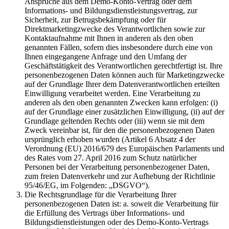
Ansprüche aus dem Demo-Konto-Vertrag oder dem
Informations- und Bildungsdienstleistungsvertrag, zur
Sicherheit, zur Betrugsbekämpfung oder für
Direktmarketingzwecke des Verantwortlichen sowie zur
Kontaktaufnahme mit Ihnen in anderen als den oben
genannten Fällen, sofern dies insbesondere durch eine von
Ihnen eingegangene Anfrage und den Umfang der
Geschäftstätigkeit des Verantwortlichen gerechtfertigt ist. Ihre
personenbezogenen Daten können auch für Marketingzwecke
auf der Grundlage Ihrer dem Datenverantwortlichen erteilten
Einwilligung verarbeitet werden. Eine Verarbeitung zu
anderen als den oben genannten Zwecken kann erfolgen: (i)
auf der Grundlage einer zusätzlichen Einwilligung, (ii) auf der
Grundlage geltenden Rechts oder (iii) wenn sie mit dem
Zweck vereinbar ist, für den die personenbezogenen Daten
ursprünglich erhoben wurden (Artikel 6 Absatz 4 der
Verordnung (EU) 2016/679 des Europäischen Parlaments und
des Rates vom 27. April 2016 zum Schutz natürlicher
Personen bei der Verarbeitung personenbezogener Daten,
zum freien Datenverkehr und zur Aufhebung der Richtlinie
95/46/EG, im Folgenden: „DSGVO“).
Die Rechtsgrundlage für die Verarbeitung Ihrer
personenbezogenen Daten ist: a. soweit die Verarbeitung für
die Erfüllung des Vertrags über Informations- und
Bildungsdienstleistungen oder des Demo-Konto-Vertrags