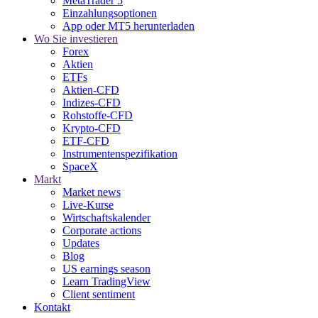
MetaTrader 5
Einzahlungsoptionen
App oder MT5 herunterladen
Wo Sie investieren
Forex
Aktien
ETFs
Aktien-CFD
Indizes-CFD
Rohstoffe-CFD
Krypto-CFD
ETF-CFD
Instrumentenspezifikation
SpaceX
Markt
Market news
Live-Kurse
Wirtschaftskalender
Corporate actions
Updates
Blog
US earnings season
Learn TradingView
Client sentiment
Kontakt