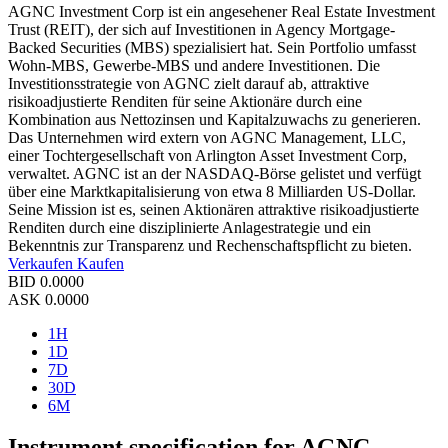
AGNC Investment Corp ist ein angesehener Real Estate Investment
Trust (REIT), der sich auf Investitionen in Agency Mortgage-
Backed Securities (MBS) spezialisiert hat. Sein Portfolio umfasst
Wohn-MBS, Gewerbe-MBS und andere Investitionen. Die
Investitionsstrategie von AGNC zielt darauf ab, attraktive
risikoadjustierte Renditen für seine Aktionäre durch eine
Kombination aus Nettozinsen und Kapitalzuwachs zu generieren.
Das Unternehmen wird extern von AGNC Management, LLC,
einer Tochtergesellschaft von Arlington Asset Investment Corp,
verwaltet. AGNC ist an der NASDAQ-Börse gelistet und verfügt
über eine Marktkapitalisierung von etwa 8 Milliarden US-Dollar.
Seine Mission ist es, seinen Aktionären attraktive risikoadjustierte
Renditen durch eine disziplinierte Anlagestrategie und ein
Bekenntnis zur Transparenz und Rechenschaftspflicht zu bieten.
Verkaufen
Kaufen
BID
0.0000
ASK
0.0000
1H
1D
7D
30D
6M
Instrument specification for AGNC