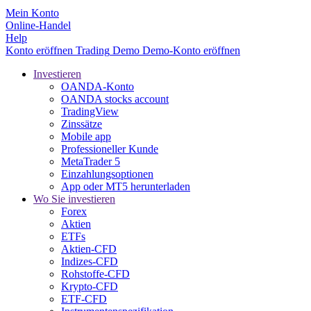
Mein Konto
Online-Handel
Help
Konto eröffnen
Trading
Demo
Demo-Konto eröffnen
Investieren
OANDA-Konto
OANDA stocks account
TradingView
Zinssätze
Mobile app
Professioneller Kunde
MetaTrader 5
Einzahlungsoptionen
App oder MT5 herunterladen
Wo Sie investieren
Forex
Aktien
ETFs
Aktien-CFD
Indizes-CFD
Rohstoffe-CFD
Krypto-CFD
ETF-CFD