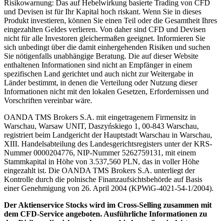
Risikowarnung: Das auf Hebelwirkung basierte Trading von CFD
und Devisen ist für Ihr Kapital hoch riskant. Wenn Sie in dieses
Produkt investieren, können Sie einen Teil oder die Gesamtheit Ihres
eingezahlten Geldes verlieren. Von daher sind CFD und Devisen
nicht für alle Investoren gleichermaßen geeignet. Informieren Sie
sich unbedingt über die damit einhergehenden Risiken und suchen
Sie nötigenfalls unabhängige Beratung. Die auf dieser Website
enthaltenen Informationen sind nicht an Empfänger in einem
spezifischen Land gerichtet und auch nicht zur Weitergabe in
Länder bestimmt, in denen die Verteilung oder Nutzung dieser
Informationen nicht mit den lokalen Gesetzen, Erfordernissen und
Vorschriften vereinbar wäre.
OANDA TMS Brokers S.A. mit eingetragenem Firmensitz in
Warschau, Warsaw UNIT, Daszyńskiego 1, 00-843 Warschau,
registriert beim Landgericht der Hauptstadt Warschau in Warschau,
XIII. Handelsabteilung des Landesgerichtsregisters unter der KRS-
Nummer 0000204776, NIP-Nummer 5262759131, mit einem
Stammkapital in Höhe von 3.537,560 PLN, das in voller Höhe
eingezahlt ist. Die OANDA TMS Brokers S.A. unterliegt der
Kontrolle durch die polnische Finanzaufsichtsbehörde auf Basis
einer Genehmigung von 26. April 2004 (KPWiG-4021-54-1/2004).
Der Aktienservice Stocks wird im Cross-Selling zusammen mit
dem CFD-Service angeboten. Ausführliche Informationen zu