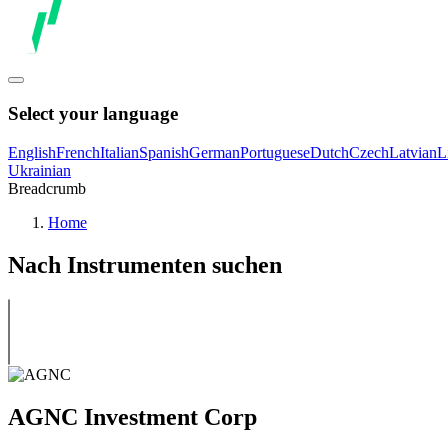
Select your language
English
French
Italian
Spanish
German
Portuguese
Dutch
Czech
Latvian
L
Ukrainian
Breadcrumb
Home
Nach Instrumenten suchen
AGNC Investment Corp