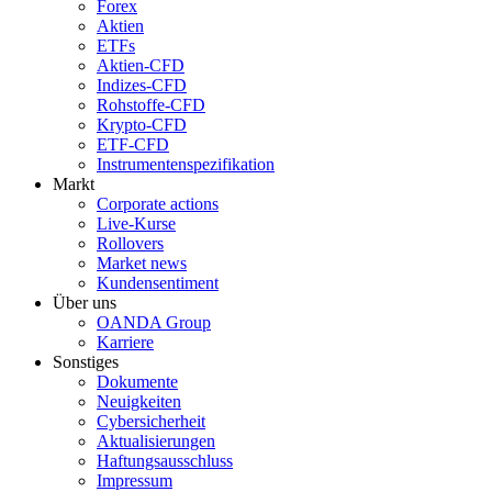
Forex
Aktien
ETFs
Aktien-CFD
Indizes-CFD
Rohstoffe-CFD
Krypto-CFD
ETF-CFD
Instrumentenspezifikation
Markt
Corporate actions
Live-Kurse
Rollovers
Market news
Kundensentiment
Über uns
OANDA Group
Karriere
Sonstiges
Dokumente
Neuigkeiten
Cybersicherheit
Aktualisierungen
Haftungsausschluss
Impressum