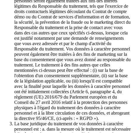
personnel seront également traitées aux fins des intérêts
légitimes du Responsable du traitement, tels que l'exercice de
droits contractuels légitimes découlant du Contrat de compte
démo ou du Contrat de services d'information et de formation,
la sécurité, la prévention de la fraude ou le marketing direct du
Responsable du traitement et la prise de contact avec vous
dans des cas autres que ceux spécifiés ci-dessus, lorsque cela
est justifié notamment par une demande de renseignements
que vous avez adressée et par le champ d'activité du
Responsable du traitement. Vos données à caractère personnel
peuvent également être traitées à des fins de marketing sur la
base du consentement que vous avez donné au responsable du
traitement. Le traitement à des fins autres que celles
mentionnées ci-dessus peut être effectué : (i) sur la base de
l'obtention d'un consentement supplémentaire, (ii) sur la base
de la législation applicable, ou (iii) lorsqu'il est compatible
avec la finalité pour laquelle les données à caractère personnel
ont été initialement collectées (Article 6, paragraphe 4, du
règlement (UE) 2016/679 du Parlement européen et du
Conseil du 27 avril 2016 relatif à la protection des personnes
physiques à l'égard du traitement des données à caractère
personnel et à la libre circulation de ces données, et abrogeant
la directive 95/46/CE, (ci-après : « RGPD »).
La base juridique du traitement de vos données à caractère
personnel est : a. dans la mesure où le traitement est nécessaire