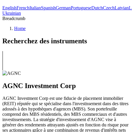
English
French
Italian
Spanish
German
Portuguese
Dutch
Czech
Latvian
L
Ukrainian
Breadcrumb
Home
Recherchez des instruments
AGNC Investment Corp
AGNC Investment Corp est une fiducie de placement immobilier
(REIT) réputée qui se spécialise dans l'investissement dans des titres
adossés à des hypothèques d'agences (MBS). Son portefeuille
comprend des MBS résidentiels, des MBS commerciaux et d'autres
investissements. La stratégie d'investissement d'AGNC vise à
générer des rendements attrayants ajustés en fonction du risque pour
ses actionnaires grâce à une combinaison de revenus d'intérêts nets