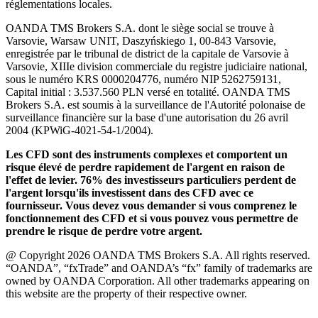
réglementations locales.
OANDA TMS Brokers S.A. dont le siège social se trouve à
Varsovie, Warsaw UNIT, Daszyńskiego 1, 00-843 Varsovie,
enregistrée par le tribunal de district de la capitale de Varsovie à
Varsovie, XIIIe division commerciale du registre judiciaire national,
sous le numéro KRS 0000204776, numéro NIP 5262759131,
Capital initial : 3.537.560 PLN versé en totalité. OANDA TMS
Brokers S.A. est soumis à la surveillance de l'Autorité polonaise de
surveillance financière sur la base d'une autorisation du 26 avril
2004 (KPWiG-4021-54-1/2004).
Les CFD sont des instruments complexes et comportent un
risque élevé de perdre rapidement de l'argent en raison de
l'effet de levier. 76% des investisseurs particuliers perdent de
l'argent lorsqu'ils investissent dans des CFD avec ce
fournisseur. Vous devez vous demander si vous comprenez le
fonctionnement des CFD et si vous pouvez vous permettre de
prendre le risque de perdre votre argent.
@ Copyright 2026 OANDA TMS Brokers S.A. All rights reserved.
“OANDA”, “fxTrade” and OANDA’s “fx” family of trademarks are
owned by OANDA Corporation. All other trademarks appearing on
this website are the property of their respective owner.