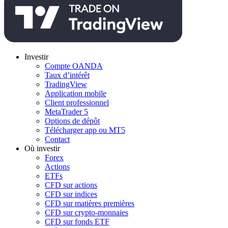
Investir
Compte OANDA
Taux d’intérêt
TradingView
Application mobile
Client professionnel
MetaTrader 5
Options de dépôt
Télécharger app ou MT5
Contact
Où investir
Forex
Actions
ETFs
CFD sur actions
CFD sur indices
CFD sur matières premières
CFD sur crypto-monnaies
CFD sur fonds ETF