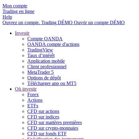
Mon compte
Trading en ligne
Help
Ouvrez un compte.
Trading
DÉMO
Ouvrir un compte DÉMO
Investir
Compte OANDA
OANDA compte d'actions
TradingView
Taux d’intérêt
Application mobile
Client professionnel
MetaTrader 5
Options de dépôt
Télécharger app ou MT5
Où investir
Forex
Actions
ETFs
CFD sur actions
CFD sur indices
CFD sur matières premières
CFD sur crypto-monnaies
CFD sur fonds ETF