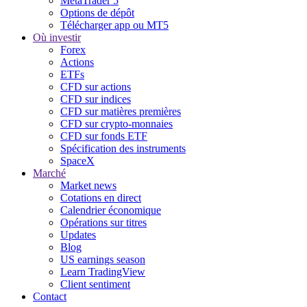
MetaTrader 5
Options de dépôt
Télécharger app ou MT5
Où investir
Forex
Actions
ETFs
CFD sur actions
CFD sur indices
CFD sur matières premières
CFD sur crypto-monnaies
CFD sur fonds ETF
Spécification des instruments
SpaceX
Marché
Market news
Cotations en direct
Calendrier économique
Opérations sur titres
Updates
Blog
US earnings season
Learn TradingView
Client sentiment
Contact