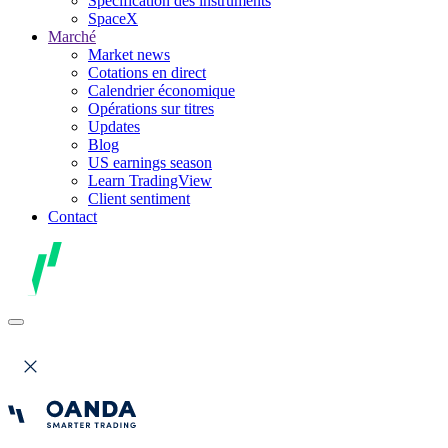
Spécification des instruments
SpaceX
Marché
Market news
Cotations en direct
Calendrier économique
Opérations sur titres
Updates
Blog
US earnings season
Learn TradingView
Client sentiment
Contact