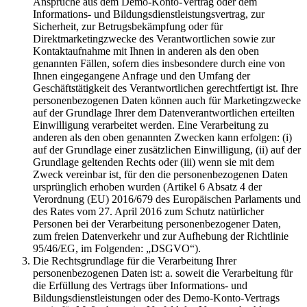
Ansprüche aus dem Demo-Konto-Vertrag oder dem
Informations- und Bildungsdienstleistungsvertrag, zur
Sicherheit, zur Betrugsbekämpfung oder für
Direktmarketingzwecke des Verantwortlichen sowie zur
Kontaktaufnahme mit Ihnen in anderen als den oben
genannten Fällen, sofern dies insbesondere durch eine von
Ihnen eingegangene Anfrage und den Umfang der
Geschäftstätigkeit des Verantwortlichen gerechtfertigt ist. Ihre
personenbezogenen Daten können auch für Marketingzwecke
auf der Grundlage Ihrer dem Datenverantwortlichen erteilten
Einwilligung verarbeitet werden. Eine Verarbeitung zu
anderen als den oben genannten Zwecken kann erfolgen: (i)
auf der Grundlage einer zusätzlichen Einwilligung, (ii) auf der
Grundlage geltenden Rechts oder (iii) wenn sie mit dem
Zweck vereinbar ist, für den die personenbezogenen Daten
ursprünglich erhoben wurden (Artikel 6 Absatz 4 der
Verordnung (EU) 2016/679 des Europäischen Parlaments und
des Rates vom 27. April 2016 zum Schutz natürlicher
Personen bei der Verarbeitung personenbezogener Daten,
zum freien Datenverkehr und zur Aufhebung der Richtlinie
95/46/EG, im Folgenden: „DSGVO“).
Die Rechtsgrundlage für die Verarbeitung Ihrer
personenbezogenen Daten ist: a. soweit die Verarbeitung für
die Erfüllung des Vertrags über Informations- und
Bildungsdienstleistungen oder des Demo-Konto-Vertrags