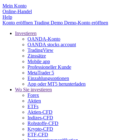
Mein Konto
Online-Handel
Help
Konto eröffnen
Trading
Demo
Demo-Konto eröffnen
Investieren
OANDA-Konto
OANDA stocks account
TradingView
Zinssätze
Mobile app
Professioneller Kunde
MetaTrader 5
Einzahlungsoptionen
App oder MT5 herunterladen
Wo Sie investieren
Forex
Aktien
ETFs
Aktien-CFD
Indizes-CFD
Rohstoffe-CFD
Krypto-CFD
ETF-CFD