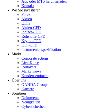
App oder MT5 herunterladen
Kontakt
Wo Sie investieren
Forex
Aktien
ETFs
Aktien-CFD
Indizes-CFD
Rohstoffe-CFD
Krypto-CFD
ETF-CFD
Instrumentenspezifikation
Markt
Corporate actions
Live-Kurse
Rollovers
Market news
Kundensentiment
Über uns
OANDA Group
Karriere
Sonstiges
Dokumente
Neuigkeiten
Cybersicherheit