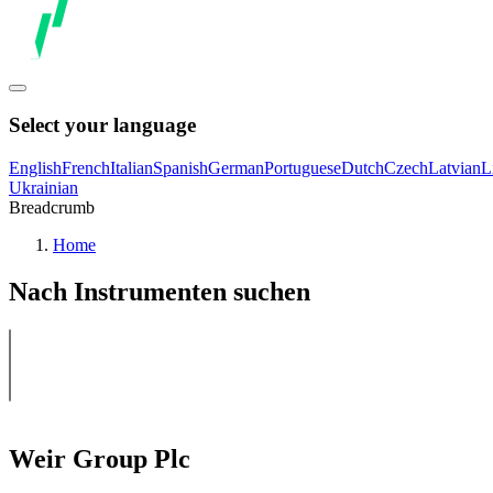
Select your language
English
French
Italian
Spanish
German
Portuguese
Dutch
Czech
Latvian
L
Ukrainian
Breadcrumb
Home
Nach Instrumenten suchen
Weir Group Plc