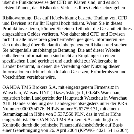
über die Funktionsweise der CFD im Klaren sind, und es sich
leisten können, das Risiko des Verlustes Ihres Geldes einzugehen.
Risikowarnung: Das auf Hebelwirkung basierte Trading von CFD
und Devisen ist für Ihr Kapital hoch riskant. Wenn Sie in dieses
Produkt investieren, können Sie einen Teil oder die Gesamtheit Ihres
eingezahlten Geldes verlieren. Von daher sind CFD und Devisen
nicht für alle Investoren gleichermaßen geeignet. Informieren Sie
sich unbedingt über die damit einhergehenden Risiken und suchen
Sie nötigenfalls unabhängige Beratung. Die auf dieser Website
enthaltenen Informationen sind nicht an Empfänger in einem
spezifischen Land gerichtet und auch nicht zur Weitergabe in
Länder bestimmt, in denen die Verteilung oder Nutzung dieser
Informationen nicht mit den lokalen Gesetzen, Erfordernissen und
Vorschriften vereinbar wäre.
OANDA TMS Brokers S.A. mit eingetragenem Firmensitz in
Warschau, Warsaw UNIT, Daszyńskiego 1, 00-843 Warschau,
registriert beim Landgericht der Hauptstadt Warschau in Warschau,
XIII. Handelsabteilung des Landesgerichtsregisters unter der KRS-
Nummer 0000204776, NIP-Nummer 5262759131, mit einem
Stammkapital in Höhe von 3.537,560 PLN, das in voller Höhe
eingezahlt ist. Die OANDA TMS Brokers S.A. unterliegt der
Kontrolle durch die polnische Finanzaufsichtsbehörde auf Basis
einer Genehmigung von 26. April 2004 (KPWiG-4021-54-1/2004).