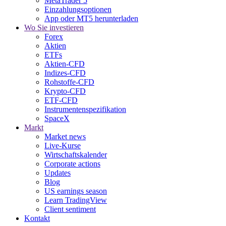
MetaTrader 5
Einzahlungsoptionen
App oder MT5 herunterladen
Wo Sie investieren
Forex
Aktien
ETFs
Aktien-CFD
Indizes-CFD
Rohstoffe-CFD
Krypto-CFD
ETF-CFD
Instrumentenspezifikation
SpaceX
Markt
Market news
Live-Kurse
Wirtschaftskalender
Corporate actions
Updates
Blog
US earnings season
Learn TradingView
Client sentiment
Kontakt