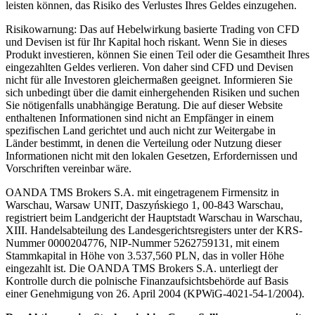
leisten können, das Risiko des Verlustes Ihres Geldes einzugehen.
Risikowarnung: Das auf Hebelwirkung basierte Trading von CFD
und Devisen ist für Ihr Kapital hoch riskant. Wenn Sie in dieses
Produkt investieren, können Sie einen Teil oder die Gesamtheit Ihres
eingezahlten Geldes verlieren. Von daher sind CFD und Devisen
nicht für alle Investoren gleichermaßen geeignet. Informieren Sie
sich unbedingt über die damit einhergehenden Risiken und suchen
Sie nötigenfalls unabhängige Beratung. Die auf dieser Website
enthaltenen Informationen sind nicht an Empfänger in einem
spezifischen Land gerichtet und auch nicht zur Weitergabe in
Länder bestimmt, in denen die Verteilung oder Nutzung dieser
Informationen nicht mit den lokalen Gesetzen, Erfordernissen und
Vorschriften vereinbar wäre.
OANDA TMS Brokers S.A. mit eingetragenem Firmensitz in
Warschau, Warsaw UNIT, Daszyńskiego 1, 00-843 Warschau,
registriert beim Landgericht der Hauptstadt Warschau in Warschau,
XIII. Handelsabteilung des Landesgerichtsregisters unter der KRS-
Nummer 0000204776, NIP-Nummer 5262759131, mit einem
Stammkapital in Höhe von 3.537,560 PLN, das in voller Höhe
eingezahlt ist. Die OANDA TMS Brokers S.A. unterliegt der
Kontrolle durch die polnische Finanzaufsichtsbehörde auf Basis
einer Genehmigung von 26. April 2004 (KPWiG-4021-54-1/2004).