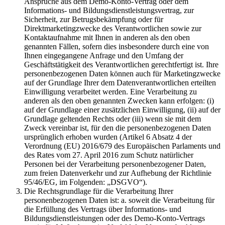
Ansprüche aus dem Demo-Konto-Vertrag oder dem
Informations- und Bildungsdienstleistungsvertrag, zur
Sicherheit, zur Betrugsbekämpfung oder für
Direktmarketingzwecke des Verantwortlichen sowie zur
Kontaktaufnahme mit Ihnen in anderen als den oben
genannten Fällen, sofern dies insbesondere durch eine von
Ihnen eingegangene Anfrage und den Umfang der
Geschäftstätigkeit des Verantwortlichen gerechtfertigt ist. Ihre
personenbezogenen Daten können auch für Marketingzwecke
auf der Grundlage Ihrer dem Datenverantwortlichen erteilten
Einwilligung verarbeitet werden. Eine Verarbeitung zu
anderen als den oben genannten Zwecken kann erfolgen: (i)
auf der Grundlage einer zusätzlichen Einwilligung, (ii) auf der
Grundlage geltenden Rechts oder (iii) wenn sie mit dem
Zweck vereinbar ist, für den die personenbezogenen Daten
ursprünglich erhoben wurden (Artikel 6 Absatz 4 der
Verordnung (EU) 2016/679 des Europäischen Parlaments und
des Rates vom 27. April 2016 zum Schutz natürlicher
Personen bei der Verarbeitung personenbezogener Daten,
zum freien Datenverkehr und zur Aufhebung der Richtlinie
95/46/EG, im Folgenden: „DSGVO“).
Die Rechtsgrundlage für die Verarbeitung Ihrer
personenbezogenen Daten ist: a. soweit die Verarbeitung für
die Erfüllung des Vertrags über Informations- und
Bildungsdienstleistungen oder des Demo-Konto-Vertrags