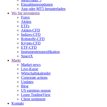
MetaTrader 5
Einzahlungsoptionen
App oder MT5 herunterladen
Wo Sie investieren
Forex
Aktien
ETFs
Aktien-CFD
Indizes-CFD
Rohstoffe-CFD
Krypto-CFD
ETF-CFD
Instrumentenspezifikation
SpaceX
Markt
Market news
Live-Kurse
Wirtschaftskalender
Corporate actions
Updates
Blog
US earnings season
Learn TradingView
Client sentiment
Kontakt