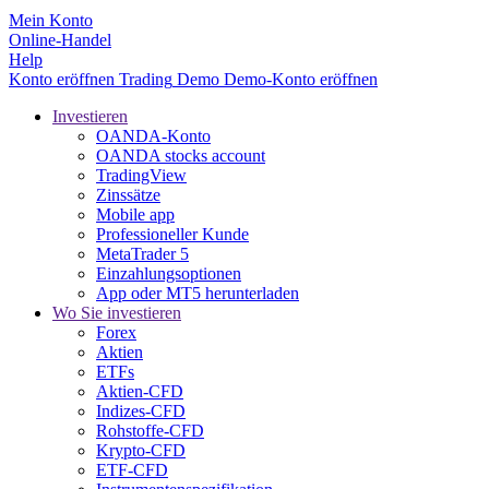
Mein Konto
Online-Handel
Help
Konto eröffnen
Trading
Demo
Demo-Konto eröffnen
Investieren
OANDA-Konto
OANDA stocks account
TradingView
Zinssätze
Mobile app
Professioneller Kunde
MetaTrader 5
Einzahlungsoptionen
App oder MT5 herunterladen
Wo Sie investieren
Forex
Aktien
ETFs
Aktien-CFD
Indizes-CFD
Rohstoffe-CFD
Krypto-CFD
ETF-CFD