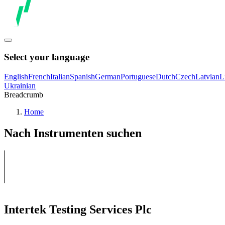
Select your language
English
French
Italian
Spanish
German
Portuguese
Dutch
Czech
Latvian
L
Ukrainian
Breadcrumb
Home
Nach Instrumenten suchen
Intertek Testing Services Plc