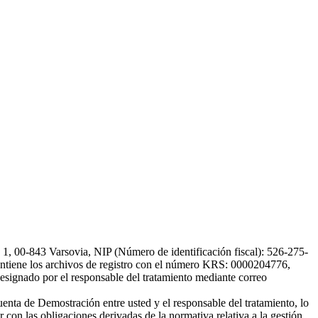
, 00-843 Varsovia, NIP (Número de identificación fiscal): 526-275-
, mantiene los archivos de registro con el número KRS: 0000204776,
esignado por el responsable del tratamiento mediante correo
uenta de Demostración entre usted y el responsable del tratamiento, lo
 con las obligaciones derivadas de la normativa relativa a la gestión