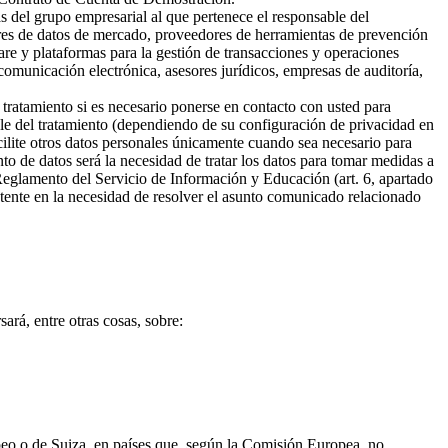
s del grupo empresarial al que pertenece el responsable del
ores de datos de mercado, proveedores de herramientas de prevención
are y plataformas para la gestión de transacciones y operaciones
omunicación electrónica, asesores jurídicos, empresas de auditoría,
 tratamiento si es necesario ponerse en contacto con usted para
ble del tratamiento (dependiendo de su configuración de privacidad en
cilite otros datos personales únicamente cuando sea necesario para
ento de datos será la necesidad de tratar los datos para tomar medidas a
 Reglamento del Servicio de Información y Educación (art. 6, apartado
sistente en la necesidad de resolver el asunto comunicado relacionado
ará, entre otras cosas, sobre:
opeo o de Suiza, en países que, según la Comisión Europea, no