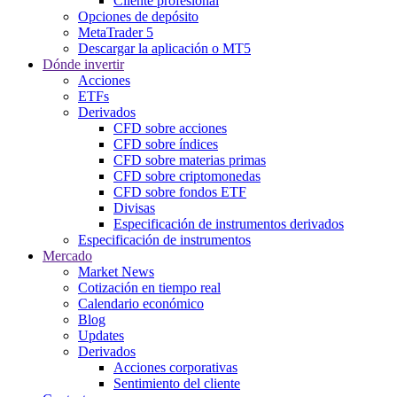
Cliente profesional
Opciones de depósito
MetaTrader 5
Descargar la aplicación o MT5
Dónde invertir
Acciones
ETFs
Derivados
CFD sobre acciones
CFD sobre índices
CFD sobre materias primas
CFD sobre criptomonedas
CFD sobre fondos ETF
Divisas
Especificación de instrumentos derivados
Especificación de instrumentos
Mercado
Market News
Cotización en tiempo real
Calendario económico
Blog
Updates
Derivados
Acciones corporativas
Sentimiento del cliente