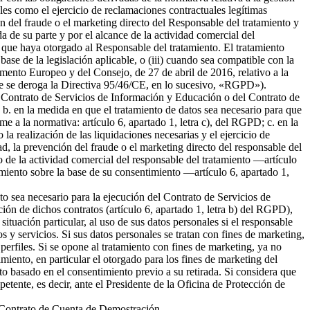
ales como el ejercicio de reclamaciones contractuales legítimas
 del fraude o el marketing directo del Responsable del tratamiento y
da de su parte y por el alcance de la actividad comercial del
 que haya otorgado al Responsable del tratamiento. El tratamiento
 base de la legislación aplicable, o (iii) cuando sea compatible con la
amento Europeo y del Consejo, de 27 de abril de 2016, relativo a la
l que se deroga la Directiva 95/46/CE, en lo sucesivo, «RGPD»).
del Contrato de Servicios de Información y Educación o del Contrato de
b. en la medida en que el tratamiento de datos sea necesario para que
me a la normativa: artículo 6, apartado 1, letra c), del RGPD; c. en la
la realización de las liquidaciones necesarias y el ejercicio de
 la prevención del fraude o el marketing directo del responsable del
to de la actividad comercial del responsable del tratamiento —artículo
tamiento sobre la base de su consentimiento —artículo 6, apartado 1,
nto sea necesario para la ejecución del Contrato de Servicios de
ión de dichos contratos (artículo 6, apartado 1, letra b) del RGPD),
tuación particular, al uso de sus datos personales si el responsable
s y servicios. Si sus datos personales se tratan con fines de marketing,
erfiles. Si se opone al tratamiento con fines de marketing, ya no
miento, en particular el otorgado para los fines de marketing del
nto basado en el consentimiento previo a su retirada. Si considera que
petente, es decir, ante el Presidente de la Oficina de Protección de
el Contrato de Cuenta de Demostración.