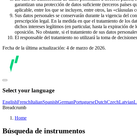
garantizan una protección de datos suficiente (terceros países q
aplicable, entre los que se incluyen, entre otros, las «cláusulas
Sus datos personales se conservarán durante la vigencia del con
prescripción legal. En la medida en que el tratamiento de los dat
dichos intereses legítimos (en particular, hasta la expiración de
oposición. No obstante, si el tratamiento de sus datos personal
El responsable del tratamiento no utilizará la toma de decision
Fecha de la última actualización: 4 de marzo de 2026.
Select your language
English
French
Italian
Spanish
German
Portuguese
Dutch
Czech
Latvian
L
Breadcrumb
Home
Búsqueda de instrumentos