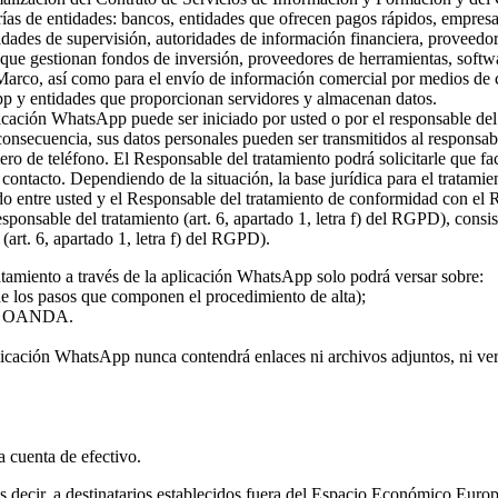
rías de entidades: bancos, entidades que ofrecen pagos rápidos, empresa
ridades de supervisión, autoridades de información financiera, proveed
s que gestionan fondos de inversión, proveedores de herramientas, softw
 Marco, así como para el envío de información comercial por medios de c
pp y entidades que proporcionan servidores y almacenan datos.
plicación WhatsApp puede ser iniciado por usted o por el responsable del
 consecuencia, sus datos personales pueden ser transmitidos al responsa
ro de teléfono. El Responsable del tratamiento podrá solicitarle que fa
l contacto. Dependiendo de la situación, la base jurídica para el tratami
rdo entre usted y el Responsable del tratamiento de conformidad con el
 responsable del tratamiento (art. 6, apartado 1, letra f) del RGPD), con
(art. 6, apartado 1, letra f) del RGPD).
atamiento a través de la aplicación WhatsApp solo podrá versar sobre:
 de los pasos que componen el procedimiento de alta);
o de OANDA.
licación WhatsApp nunca contendrá enlaces ni archivos adjuntos, ni vers
la cuenta de efectivo.
 es decir, a destinatarios establecidos fuera del Espacio Económico Eur