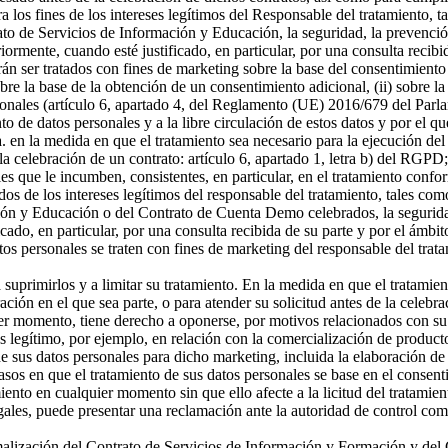
a los fines de los intereses legítimos del Responsable del tratamiento, t
o de Servicios de Información y Educación, la seguridad, la prevención
riormente, cuando esté justificado, en particular, por una consulta recibi
án ser tratados con fines de marketing sobre la base del consentimiento
sobre la base de la obtención de un consentimiento adicional, (ii) sobre la
rsonales (artículo 6, apartado 4, del Reglamento (UE) 2016/679 del Parl
ento de datos personales y a la libre circulación de estos datos y por e
 a. en la medida en que el tratamiento sea necesario para la ejecución 
celebración de un contrato: artículo 6, apartado 1, letra b) del RGPD; 
s que le incumben, consistentes, en particular, en el tratamiento confor
os de los intereses legítimos del responsable del tratamiento, tales como 
ón y Educación o del Contrato de Cuenta Demo celebrados, la seguridad,
icado, en particular, por una consulta recibida de su parte y por el ámbi
tos personales se traten con fines de marketing del responsable del tra
a suprimirlos y a limitar su tratamiento. En la medida en que el tratamie
n en el que sea parte, o para atender su solicitud antes de la celebrac
er momento, tiene derecho a oponerse, por motivos relacionados con su si
és legítimo, por ejemplo, en relación con la comercialización de producto
 sus datos personales para dicho marketing, incluida la elaboración de p
asos en que el tratamiento de sus datos personales se base en el consenti
miento en cualquier momento sin que ello afecte a la licitud del tratamie
egales, puede presentar una reclamación ante la autoridad de control com
ormalización del Contrato de Servicios de Información y Formación y d