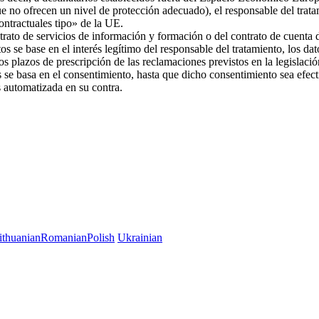
ue no ofrecen un nivel de protección adecuado), el responsable del trat
 contractuales tipo» de la UE.
trato de servicios de información y formación o del contrato de cuenta d
os se base en el interés legítimo del responsable del tratamiento, los da
 los plazos de prescripción de las reclamaciones previstos en la legislac
es se basa en el consentimiento, hasta que dicho consentimiento sea efec
es automatizada en su contra.
ithuanian
Romanian
Polish
Ukrainian