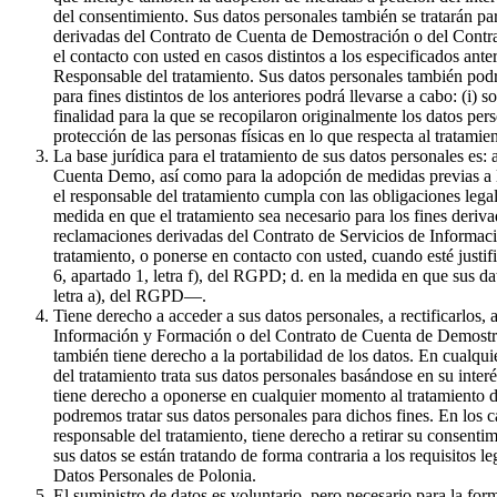
del consentimiento. Sus datos personales también se tratarán par
derivadas del Contrato de Cuenta de Demostración o del Contrat
el contacto con usted en casos distintos a los especificados ante
Responsable del tratamiento. Sus datos personales también podr
para fines distintos de los anteriores podrá llevarse a cabo: (i) 
finalidad para la que se recopilaron originalmente los datos pe
protección de las personas físicas en lo que respecta al tratami
La base jurídica para el tratamiento de sus datos personales es:
Cuenta Demo, así como para la adopción de medidas previas a la 
el responsable del tratamiento cumpla con las obligaciones legale
medida en que el tratamiento sea necesario para los fines derivad
reclamaciones derivadas del Contrato de Servicios de Informaci
tratamiento, o ponerse en contacto con usted, cuando esté justif
6, apartado 1, letra f), del RGPD; d. en la medida en que sus da
letra a), del RGPD—.
Tiene derecho a acceder a sus datos personales, a rectificarlos, 
Información y Formación o del Contrato de Cuenta de Demostració
también tiene derecho a la portabilidad de los datos. En cualqui
del tratamiento trata sus datos personales basándose en su inter
tiene derecho a oponerse en cualquier momento al tratamiento de
podremos tratar sus datos personales para dichos fines. En los c
responsable del tratamiento, tiene derecho a retirar su consenti
sus datos se están tratando de forma contraria a los requisitos l
Datos Personales de Polonia.
El suministro de datos es voluntario, pero necesario para la f