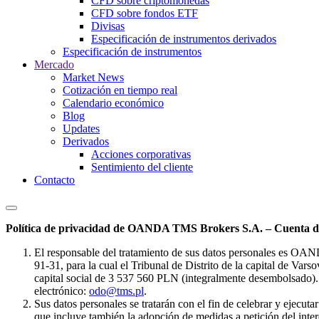
CFD sobre criptomonedas
CFD sobre fondos ETF
Divisas
Especificación de instrumentos derivados
Especificación de instrumentos
Mercado
Market News
Cotización en tiempo real
Calendario económico
Blog
Updates
Derivados
Acciones corporativas
Sentimiento del cliente
Contacto
Política de privacidad de OANDA TMS Brokers S.A. – Cuenta de
El responsable del tratamiento de sus datos personales es OA
91-31, para la cual el Tribunal de Distrito de la capital de Va
capital social de 3 537 560 PLN (integralmente desembolsado). 
electrónico:
odo@tms.pl
.
Sus datos personales se tratarán con el fin de celebrar y ejecut
que incluye también la adopción de medidas a petición del intere