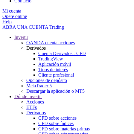
Contacto
Mi cuenta
Opere online
Help
ABRA UNA CUENTA
Trading
Invertir
OANDA cuenta acciones
Derivados
Cuenta Derivados - CFD
TradingView
Aplicación móvil
Tipos de interés
Cliente profesional
Opciones de depósito
MetaTrader 5
Descargar la aplicación o MT5
Dónde invertir
Acciones
ETFs
Derivados
CFD sobre acciones
CFD sobre índices
CFD sobre materias primas