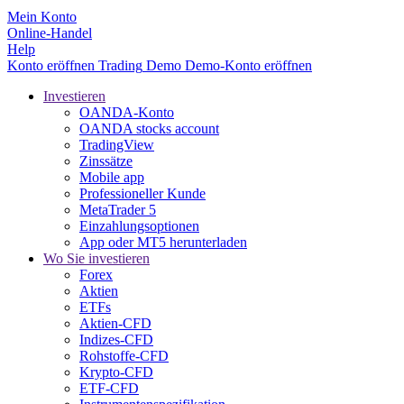
Mein Konto
Online-Handel
Help
Konto eröffnen
Trading
Demo
Demo-Konto eröffnen
Investieren
OANDA-Konto
OANDA stocks account
TradingView
Zinssätze
Mobile app
Professioneller Kunde
MetaTrader 5
Einzahlungsoptionen
App oder MT5 herunterladen
Wo Sie investieren
Forex
Aktien
ETFs
Aktien-CFD
Indizes-CFD
Rohstoffe-CFD
Krypto-CFD
ETF-CFD