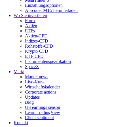
MetaTrader 5
Einzahlungsoptionen
App oder MT5 herunterladen
Wo Sie investieren
Forex
Aktien
ETFs
Aktien-CFD
Indizes-CFD
Rohstoffe-CFD
Krypto-CFD
ETF-CFD
Instrumentenspezifikation
SpaceX
Markt
Market news
Live-Kurse
Wirtschaftskalender
Corporate actions
Updates
Blog
US earnings season
Learn TradingView
Client sentiment
Kontakt