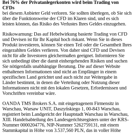
Bei 76% der Privatanlegerkonten wird beim Trading von
CFDs
bei diesem Anbieter Geld verloren. Sie sollten überlegen, ob Sie sich
über die Funktionsweise der CFD im Klaren sind, und es sich
leisten können, das Risiko des Verlustes Ihres Geldes einzugehen.
Risikowarnung: Das auf Hebelwirkung basierte Trading von CFD
und Devisen ist für Ihr Kapital hoch riskant. Wenn Sie in dieses
Produkt investieren, können Sie einen Teil oder die Gesamtheit Ihres
eingezahlten Geldes verlieren. Von daher sind CFD und Devisen
nicht für alle Investoren gleichermaßen geeignet. Informieren Sie
sich unbedingt über die damit einhergehenden Risiken und suchen
Sie nötigenfalls unabhängige Beratung. Die auf dieser Website
enthaltenen Informationen sind nicht an Empfänger in einem
spezifischen Land gerichtet und auch nicht zur Weitergabe in
Länder bestimmt, in denen die Verteilung oder Nutzung dieser
Informationen nicht mit den lokalen Gesetzen, Erfordernissen und
Vorschriften vereinbar wäre.
OANDA TMS Brokers S.A. mit eingetragenem Firmensitz in
Warschau, Warsaw UNIT, Daszyńskiego 1, 00-843 Warschau,
registriert beim Landgericht der Hauptstadt Warschau in Warschau,
XIII. Handelsabteilung des Landesgerichtsregisters unter der KRS-
Nummer 0000204776, NIP-Nummer 5262759131, mit einem
Stammkapital in Höhe von 3.537,560 PLN, das in voller Höhe