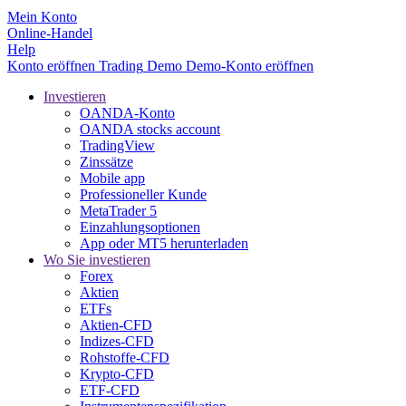
Mein Konto
Online-Handel
Help
Konto eröffnen
Trading
Demo
Demo-Konto eröffnen
Investieren
OANDA-Konto
OANDA stocks account
TradingView
Zinssätze
Mobile app
Professioneller Kunde
MetaTrader 5
Einzahlungsoptionen
App oder MT5 herunterladen
Wo Sie investieren
Forex
Aktien
ETFs
Aktien-CFD
Indizes-CFD
Rohstoffe-CFD
Krypto-CFD
ETF-CFD