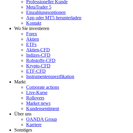
Professioneller Kunde
MetaTrader 5
Einzahlungsoptionen
App oder MT5 herunterladen
Kontakt
Wo Sie investieren
Forex
Aktien
ETFs
Aktien-CFD
Indizes-CFD
Rohstoffe-CFD
Krypto-CFD
ETF-CFD
Instrumentenspezifikation
Markt
Corporate actions
Live-Kurse
Rollovers
Market news
Kundensentiment
Über uns
OANDA Group
Karriere
Sonstiges