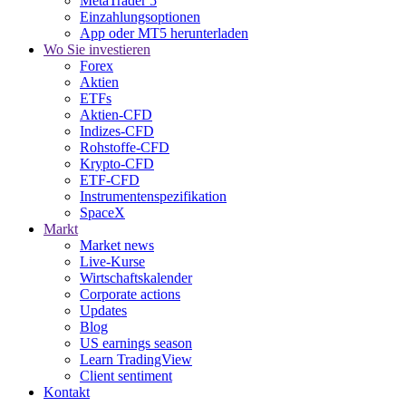
MetaTrader 5
Einzahlungsoptionen
App oder MT5 herunterladen
Wo Sie investieren
Forex
Aktien
ETFs
Aktien-CFD
Indizes-CFD
Rohstoffe-CFD
Krypto-CFD
ETF-CFD
Instrumentenspezifikation
SpaceX
Markt
Market news
Live-Kurse
Wirtschaftskalender
Corporate actions
Updates
Blog
US earnings season
Learn TradingView
Client sentiment
Kontakt