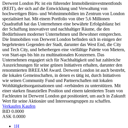
Derwent London Plc ist ein führender Immobilieninvestmentfonds
(REIT), der sich auf die Entwicklung und Verwaltung von
hochwertigen Büro- und Wohnimmobilien im Zentrum von London
spezialisiert hat. Mit einem Portfolio von über 5,6 Millionen
Quadratfuß hat das Unternehmen eine bewährte Erfolgsbilanz bei
der Schaffung innovativer und nachhaltiger Räume, die den
Bedürfnissen moderner Unternehmen und Bewohner entsprechen.
Die Immobilien von Derwent London befinden sich in einigen der
begehrtesten Gegenden der Stadt, darunter das West End, die City
und Tech City, und beherbergen eine vielfältige Palette von Mietern,
von Start-ups bis hin zu multinationalen Konzernen. Das
Unternehmen engagiert sich für Nachhaltigkeit und hat zahlreiche
Auszeichnungen für seine grünen Initiativen erhalten, darunter den
renommierten BREEAM Award. Derwent London ist auch bestrebt,
die lokalen Gemeinschaften, in denen es tätig ist, durch Initiativen
wie seinen Community Fund und Partnerschaften mit lokalen
Wohltätigkeitsorganisationen und -verbänden zu unterstützen. Mit
einer starken finanziellen Position und einem talentierten Team von
Fachleuten ist Derwent London gut positioniert, um auch in Zukunft
Wert für seine Aktionäre und Interessengruppen zu schaffen.
Verkaufen
Kaufen
BID
0.0000
ASK
0.0000
1H