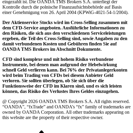
eingezahlt ist. Die OANDA TMS Brokers S.A. unterliegt der
Kontrolle durch die polnische Finanzaufsichtsbehörde auf Basis
einer Genehmigung von 26. April 2004 (KPWiG-4021-54-1/2004).
Der Aktienservice Stocks wird im Cross-Selling zusammen mit
dem CFD-Service angeboten. Ausführliche Informationen zu
den Risiken, die sich aus den verschiedenen Serviceleistungen
ergeben, die Teil des Cross-Selling sind, sowie Angaben zu den
damit verbundenen Kosten und Gebühren finden Sie auf
OANDA TMS Brokers im Abschnitt Dokumente.
CFD sind komplexe und mit hohem Risiko verbundene
Instrumente, bei denen man aufgrund der Hebelwirkung
schnell Geld verlieren kann. Bei 76% der Privatanlegerkonten
wird beim Trading von CFDs bei diesem Anbieter Geld
verloren. Sie sollten überlegen, ob Sie sich über die
Funktionsweise der CFD im Klaren sind, und es sich leisten
können, das Risiko des Verlustes Ihres Geldes einzugehen.
@ Copyright 2026 OANDA TMS Brokers S.A. All rights reserved.
“OANDA”, “fxTrade” and OANDA’s “fx” family of trademarks are
owned by OANDA Corporation. All other trademarks appearing on
this website are the property of their respective owner.