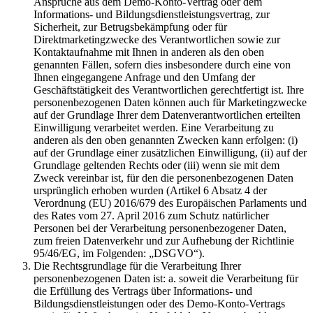
Ansprüche aus dem Demo-Konto-Vertrag oder dem
Informations- und Bildungsdienstleistungsvertrag, zur
Sicherheit, zur Betrugsbekämpfung oder für
Direktmarketingzwecke des Verantwortlichen sowie zur
Kontaktaufnahme mit Ihnen in anderen als den oben
genannten Fällen, sofern dies insbesondere durch eine von
Ihnen eingegangene Anfrage und den Umfang der
Geschäftstätigkeit des Verantwortlichen gerechtfertigt ist. Ihre
personenbezogenen Daten können auch für Marketingzwecke
auf der Grundlage Ihrer dem Datenverantwortlichen erteilten
Einwilligung verarbeitet werden. Eine Verarbeitung zu
anderen als den oben genannten Zwecken kann erfolgen: (i)
auf der Grundlage einer zusätzlichen Einwilligung, (ii) auf der
Grundlage geltenden Rechts oder (iii) wenn sie mit dem
Zweck vereinbar ist, für den die personenbezogenen Daten
ursprünglich erhoben wurden (Artikel 6 Absatz 4 der
Verordnung (EU) 2016/679 des Europäischen Parlaments und
des Rates vom 27. April 2016 zum Schutz natürlicher
Personen bei der Verarbeitung personenbezogener Daten,
zum freien Datenverkehr und zur Aufhebung der Richtlinie
95/46/EG, im Folgenden: „DSGVO“).
Die Rechtsgrundlage für die Verarbeitung Ihrer
personenbezogenen Daten ist: a. soweit die Verarbeitung für
die Erfüllung des Vertrags über Informations- und
Bildungsdienstleistungen oder des Demo-Konto-Vertrags