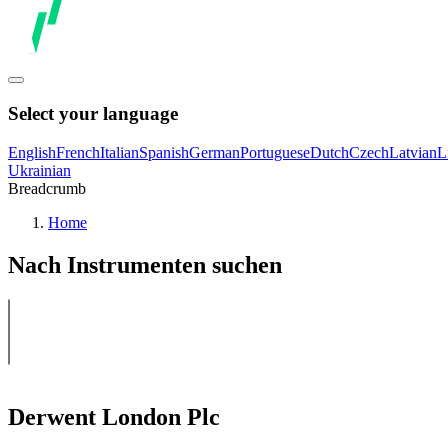
Select your language
English
French
Italian
Spanish
German
Portuguese
Dutch
Czech
Latvian
L
Ukrainian
Breadcrumb
Home
Nach Instrumenten suchen
Derwent London Plc