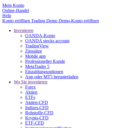
Mein Konto
Online-Handel
Help
Konto eröffnen
Trading
Demo
Demo-Konto eröffnen
Investieren
OANDA-Konto
OANDA stocks account
TradingView
Zinssätze
Mobile app
Professioneller Kunde
MetaTrader 5
Einzahlungsoptionen
App oder MT5 herunterladen
Wo Sie investieren
Forex
Aktien
ETFs
Aktien-CFD
Indizes-CFD
Rohstoffe-CFD
Krypto-CFD
ETF-CFD