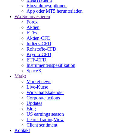
MetaTrader 5
Einzahlungsoptionen
App oder MT5 herunterladen
Wo Sie investieren
Forex
Aktien
ETFs
Aktien-CFD
Indizes-CFD
Rohstoffe-CFD
Krypto-CFD
ETF-CFD
Instrumentenspezifikation
SpaceX
Markt
Market news
Live-Kurse
Wirtschaftskalender
Corporate actions
Updates
Blog
US earnings season
Learn TradingView
Client sentiment
Kontakt