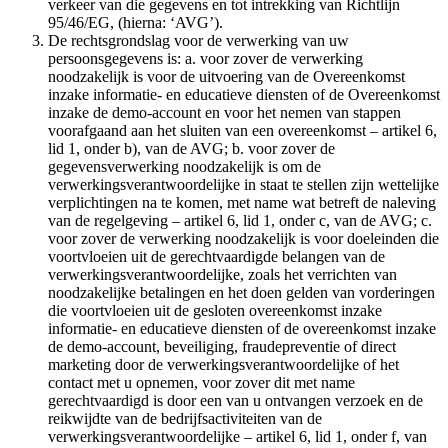
verkeer van die gegevens en tot intrekking van Richtlijn
95/46/EG, (hierna: ‘AVG’).
De rechtsgrondslag voor de verwerking van uw
persoonsgegevens is: a. voor zover de verwerking
noodzakelijk is voor de uitvoering van de Overeenkomst
inzake informatie- en educatieve diensten of de Overeenkomst
inzake de demo-account en voor het nemen van stappen
voorafgaand aan het sluiten van een overeenkomst – artikel 6,
lid 1, onder b), van de AVG; b. voor zover de
gegevensverwerking noodzakelijk is om de
verwerkingsverantwoordelijke in staat te stellen zijn wettelijke
verplichtingen na te komen, met name wat betreft de naleving
van de regelgeving – artikel 6, lid 1, onder c, van de AVG; c.
voor zover de verwerking noodzakelijk is voor doeleinden die
voortvloeien uit de gerechtvaardigde belangen van de
verwerkingsverantwoordelijke, zoals het verrichten van
noodzakelijke betalingen en het doen gelden van vorderingen
die voortvloeien uit de gesloten overeenkomst inzake
informatie- en educatieve diensten of de overeenkomst inzake
de demo-account, beveiliging, fraudepreventie of direct
marketing door de verwerkingsverantwoordelijke of het
contact met u opnemen, voor zover dit met name
gerechtvaardigd is door een van u ontvangen verzoek en de
reikwijdte van de bedrijfsactiviteiten van de
verwerkingsverantwoordelijke – artikel 6, lid 1, onder f, van