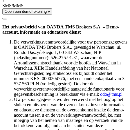
SMS/MMS
Open een demo-rekening »
Het privacybeleid van OANDA TMS Brokers S.A. – Demo-
account, informatie en educatieve dienst
De verwerkingsverantwoordelijke voor uw persoonsgegevens
is OANDA TMS Brokers S.A., gevestigd te Warschau, ul.
Rondo Daszyńskiego 1, 00-843 Warschau, NIP
(belastingnummer): 526-275-91-31, waarvoor de
Arrondissementsrechtbank voor de hoofdstad Warschau in
Warschau, XIIIe Handelsafdeling van het Nationaal
Gerechtsregister, registratiedossiers bijhoudt onder het
nummer KRS: 0000204776, met een aandelenkapitaal van 3
537 560 PLN (volledig gestort). De door de
verwerkingsverantwoordelijke aangestelde functionaris voor
gegevensbescherming is bereikbaar via e-mail:
odo@tms.pl
.
Uw persoonsgegevens worden verwerkt met het oog op het
sluiten en uitvoeren van de overeenkomst inzake informatie-
en educatieve diensten en de overeenkomst inzake de demo-
account tussen u en de verwerkingsverantwoordelijke, met
inbegrip van het nemen van maatregelen op verzoek van de
betrokkene voorafgaand aan het sluiten van deze