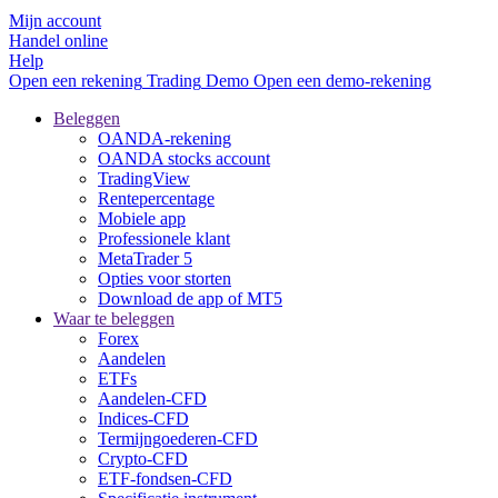
Mijn account
Handel online
Help
Open een rekening
Trading
Demo
Open een demo-rekening
Beleggen
OANDA-rekening
OANDA stocks account
TradingView
Rentepercentage
Mobiele app
Professionele klant
MetaTrader 5
Opties voor storten
Download de app of MT5
Waar te beleggen
Forex
Aandelen
ETFs
Aandelen-CFD
Indices-CFD
Termijngoederen-CFD
Crypto-CFD
ETF-fondsen-CFD