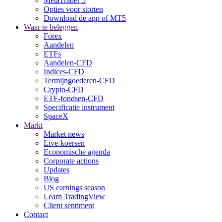
MetaTrader 5
Opties voor storten
Download de app of MT5
Waar te beleggen
Forex
Aandelen
ETFs
Aandelen-CFD
Indices-CFD
Termijngoederen-CFD
Crypto-CFD
ETF-fondsen-CFD
Specificatie instrument
SpaceX
Markt
Market news
Live-koersen
Economische agenda
Corporate actions
Updates
Blog
US earnings season
Learn TradingView
Client sentiment
Contact