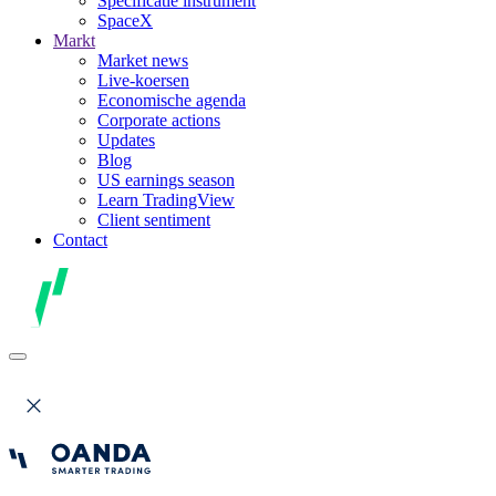
Specificatie instrument
SpaceX
Markt
Market news
Live-koersen
Economische agenda
Corporate actions
Updates
Blog
US earnings season
Learn TradingView
Client sentiment
Contact