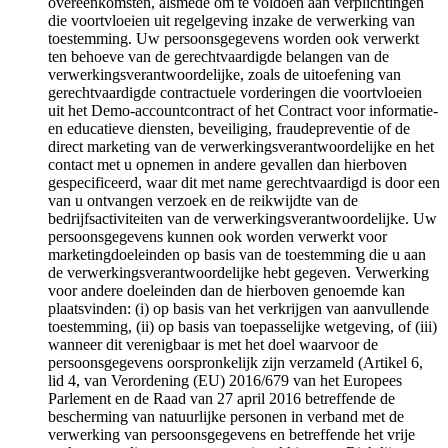
overeenkomsten, alsmede om te voldoen aan verplichtingen
die voortvloeien uit regelgeving inzake de verwerking van
toestemming. Uw persoonsgegevens worden ook verwerkt
ten behoeve van de gerechtvaardigde belangen van de
verwerkingsverantwoordelijke, zoals de uitoefening van
gerechtvaardigde contractuele vorderingen die voortvloeien
uit het Demo-accountcontract of het Contract voor informatie-
en educatieve diensten, beveiliging, fraudepreventie of de
direct marketing van de verwerkingsverantwoordelijke en het
contact met u opnemen in andere gevallen dan hierboven
gespecificeerd, waar dit met name gerechtvaardigd is door een
van u ontvangen verzoek en de reikwijdte van de
bedrijfsactiviteiten van de verwerkingsverantwoordelijke. Uw
persoonsgegevens kunnen ook worden verwerkt voor
marketingdoeleinden op basis van de toestemming die u aan
de verwerkingsverantwoordelijke hebt gegeven. Verwerking
voor andere doeleinden dan de hierboven genoemde kan
plaatsvinden: (i) op basis van het verkrijgen van aanvullende
toestemming, (ii) op basis van toepasselijke wetgeving, of (iii)
wanneer dit verenigbaar is met het doel waarvoor de
persoonsgegevens oorspronkelijk zijn verzameld (Artikel 6,
lid 4, van Verordening (EU) 2016/679 van het Europees
Parlement en de Raad van 27 april 2016 betreffende de
bescherming van natuurlijke personen in verband met de
verwerking van persoonsgegevens en betreffende het vrije