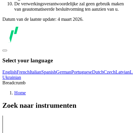
De verwerkingsverantwoordelijke zal geen gebruik maken
van geautomatiseerde besluitvorming ten aanzien van u.
Datum van de laatste update: 4 maart 2026.
Select your language
English
French
Italian
Spanish
German
Portuguese
Dutch
Czech
Latvian
L
Ukrainian
Breadcrumb
Home
Zoek naar instrumenten