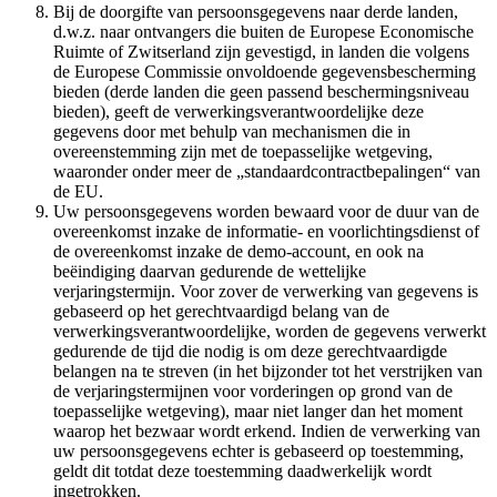
Bij de doorgifte van persoonsgegevens naar derde landen,
d.w.z. naar ontvangers die buiten de Europese Economische
Ruimte of Zwitserland zijn gevestigd, in landen die volgens
de Europese Commissie onvoldoende gegevensbescherming
bieden (derde landen die geen passend beschermingsniveau
bieden), geeft de verwerkingsverantwoordelijke deze
gegevens door met behulp van mechanismen die in
overeenstemming zijn met de toepasselijke wetgeving,
waaronder onder meer de „standaardcontractbepalingen“ van
de EU.
Uw persoonsgegevens worden bewaard voor de duur van de
overeenkomst inzake de informatie- en voorlichtingsdienst of
de overeenkomst inzake de demo-account, en ook na
beëindiging daarvan gedurende de wettelijke
verjaringstermijn. Voor zover de verwerking van gegevens is
gebaseerd op het gerechtvaardigd belang van de
verwerkingsverantwoordelijke, worden de gegevens verwerkt
gedurende de tijd die nodig is om deze gerechtvaardigde
belangen na te streven (in het bijzonder tot het verstrijken van
de verjaringstermijnen voor vorderingen op grond van de
toepasselijke wetgeving), maar niet langer dan het moment
waarop het bezwaar wordt erkend. Indien de verwerking van
uw persoonsgegevens echter is gebaseerd op toestemming,
geldt dit totdat deze toestemming daadwerkelijk wordt
ingetrokken.