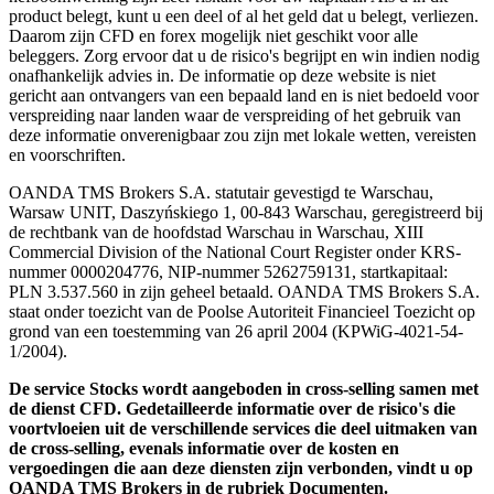
product belegt, kunt u een deel of al het geld dat u belegt, verliezen.
Daarom zijn CFD en forex mogelijk niet geschikt voor alle
beleggers. Zorg ervoor dat u de risico's begrijpt en win indien nodig
onafhankelijk advies in. De informatie op deze website is niet
gericht aan ontvangers van een bepaald land en is niet bedoeld voor
verspreiding naar landen waar de verspreiding of het gebruik van
deze informatie onverenigbaar zou zijn met lokale wetten, vereisten
en voorschriften.
OANDA TMS Brokers S.A. statutair gevestigd te Warschau,
Warsaw UNIT, Daszyńskiego 1, 00-843 Warschau, geregistreerd bij
de rechtbank van de hoofdstad Warschau in Warschau, XIII
Commercial Division of the National Court Register onder KRS-
nummer 0000204776, NIP-nummer 5262759131, startkapitaal:
PLN 3.537.560 in zijn geheel betaald. OANDA TMS Brokers S.A.
staat onder toezicht van de Poolse Autoriteit Financieel Toezicht op
grond van een toestemming van 26 april 2004 (KPWiG-4021-54-
1/2004).
De service Stocks wordt aangeboden in cross-selling samen met
de dienst CFD. Gedetailleerde informatie over de risico's die
voortvloeien uit de verschillende services die deel uitmaken van
de cross-selling, evenals informatie over de kosten en
vergoedingen die aan deze diensten zijn verbonden, vindt u op
OANDA TMS Brokers in de rubriek Documenten.