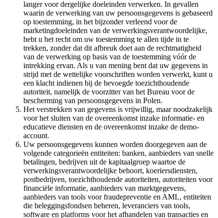
langer voor dergelijke doeleinden verwerken. In gevallen
waarin de verwerking van uw persoonsgegevens is gebaseerd
op toestemming, in het bijzonder verleend voor de
marketingdoeleinden van de verwerkingsverantwoordelijke,
hebt u het recht om uw toestemming te allen tijde in te
trekken, zonder dat dit afbreuk doet aan de rechtmatigheid
van de verwerking op basis van de toestemming vóór de
intrekking ervan. Als u van mening bent dat uw gegevens in
strijd met de wettelijke voorschriften worden verwerkt, kunt u
een klacht indienen bij de bevoegde toezichthoudende
autoriteit, namelijk de voorzitter van het Bureau voor de
bescherming van persoonsgegevens in Polen.
Het verstrekken van gegevens is vrijwillig, maar noodzakelijk
voor het sluiten van de overeenkomst inzake informatie- en
educatieve diensten en de overeenkomst inzake de demo-
account.
Uw persoonsgegevens kunnen worden doorgegeven aan de
volgende categorieën entiteiten: banken, aanbieders van snelle
betalingen, bedrijven uit de kapitaalgroep waartoe de
verwerkingsverantwoordelijke behoort, koeriersdiensten,
postbedrijven, toezichthoudende autoriteiten, autoriteiten voor
financiële informatie, aanbieders van marktgegevens,
aanbieders van tools voor fraudepreventie en AML, entiteiten
die beleggingsfondsen beheren, leveranciers van tools,
software en platforms voor het afhandelen van transacties en