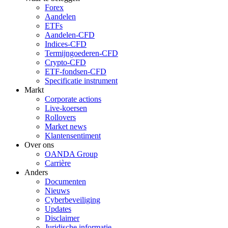
Forex
Aandelen
ETFs
Aandelen-CFD
Indices-CFD
Termijngoederen-CFD
Crypto-CFD
ETF-fondsen-CFD
Specificatie instrument
Markt
Corporate actions
Live-koersen
Rollovers
Market news
Klantensentiment
Over ons
OANDA Group
Carrière
Anders
Documenten
Nieuws
Cyberbeveiliging
Updates
Disclaimer
Juridische informatie