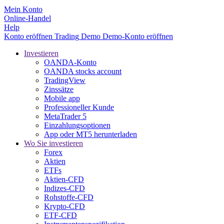
Mein Konto
Online-Handel
Help
Konto eröffnen
Trading
Demo
Demo-Konto eröffnen
Investieren
OANDA-Konto
OANDA stocks account
TradingView
Zinssätze
Mobile app
Professioneller Kunde
MetaTrader 5
Einzahlungsoptionen
App oder MT5 herunterladen
Wo Sie investieren
Forex
Aktien
ETFs
Aktien-CFD
Indizes-CFD
Rohstoffe-CFD
Krypto-CFD
ETF-CFD