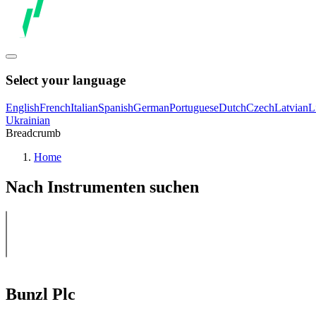
Select your language
English
French
Italian
Spanish
German
Portuguese
Dutch
Czech
Latvian
L
Ukrainian
Breadcrumb
Home
Nach Instrumenten suchen
Bunzl Plc