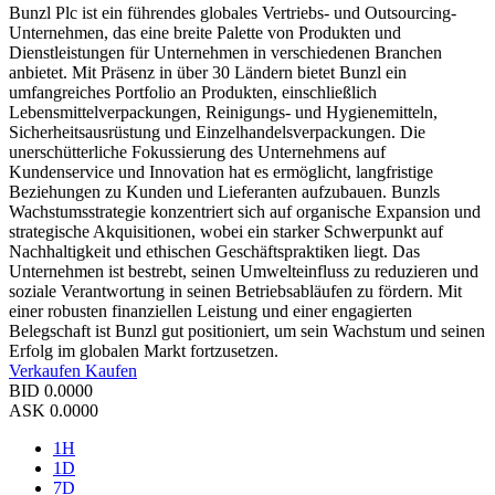
Bunzl Plc ist ein führendes globales Vertriebs- und Outsourcing-
Unternehmen, das eine breite Palette von Produkten und
Dienstleistungen für Unternehmen in verschiedenen Branchen
anbietet. Mit Präsenz in über 30 Ländern bietet Bunzl ein
umfangreiches Portfolio an Produkten, einschließlich
Lebensmittelverpackungen, Reinigungs- und Hygienemitteln,
Sicherheitsausrüstung und Einzelhandelsverpackungen. Die
unerschütterliche Fokussierung des Unternehmens auf
Kundenservice und Innovation hat es ermöglicht, langfristige
Beziehungen zu Kunden und Lieferanten aufzubauen. Bunzls
Wachstumsstrategie konzentriert sich auf organische Expansion und
strategische Akquisitionen, wobei ein starker Schwerpunkt auf
Nachhaltigkeit und ethischen Geschäftspraktiken liegt. Das
Unternehmen ist bestrebt, seinen Umwelteinfluss zu reduzieren und
soziale Verantwortung in seinen Betriebsabläufen zu fördern. Mit
einer robusten finanziellen Leistung und einer engagierten
Belegschaft ist Bunzl gut positioniert, um sein Wachstum und seinen
Erfolg im globalen Markt fortzusetzen.
Verkaufen
Kaufen
BID
0.0000
ASK
0.0000
1H
1D
7D