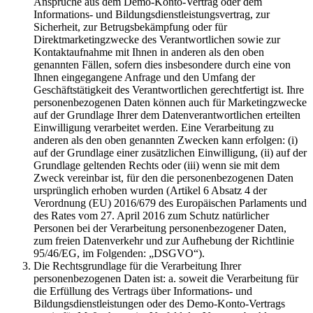
Ansprüche aus dem Demo-Konto-Vertrag oder dem
Informations- und Bildungsdienstleistungsvertrag, zur
Sicherheit, zur Betrugsbekämpfung oder für
Direktmarketingzwecke des Verantwortlichen sowie zur
Kontaktaufnahme mit Ihnen in anderen als den oben
genannten Fällen, sofern dies insbesondere durch eine von
Ihnen eingegangene Anfrage und den Umfang der
Geschäftstätigkeit des Verantwortlichen gerechtfertigt ist. Ihre
personenbezogenen Daten können auch für Marketingzwecke
auf der Grundlage Ihrer dem Datenverantwortlichen erteilten
Einwilligung verarbeitet werden. Eine Verarbeitung zu
anderen als den oben genannten Zwecken kann erfolgen: (i)
auf der Grundlage einer zusätzlichen Einwilligung, (ii) auf der
Grundlage geltenden Rechts oder (iii) wenn sie mit dem
Zweck vereinbar ist, für den die personenbezogenen Daten
ursprünglich erhoben wurden (Artikel 6 Absatz 4 der
Verordnung (EU) 2016/679 des Europäischen Parlaments und
des Rates vom 27. April 2016 zum Schutz natürlicher
Personen bei der Verarbeitung personenbezogener Daten,
zum freien Datenverkehr und zur Aufhebung der Richtlinie
95/46/EG, im Folgenden: „DSGVO“).
Die Rechtsgrundlage für die Verarbeitung Ihrer
personenbezogenen Daten ist: a. soweit die Verarbeitung für
die Erfüllung des Vertrags über Informations- und
Bildungsdienstleistungen oder des Demo-Konto-Vertrags