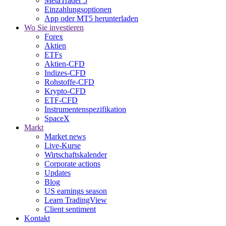
MetaTrader 5
Einzahlungsoptionen
App oder MT5 herunterladen
Wo Sie investieren
Forex
Aktien
ETFs
Aktien-CFD
Indizes-CFD
Rohstoffe-CFD
Krypto-CFD
ETF-CFD
Instrumentenspezifikation
SpaceX
Markt
Market news
Live-Kurse
Wirtschaftskalender
Corporate actions
Updates
Blog
US earnings season
Learn TradingView
Client sentiment
Kontakt