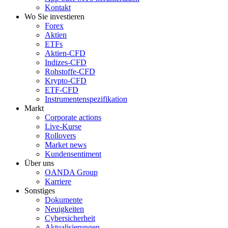
Kontakt
Wo Sie investieren
Forex
Aktien
ETFs
Aktien-CFD
Indizes-CFD
Rohstoffe-CFD
Krypto-CFD
ETF-CFD
Instrumentenspezifikation
Markt
Corporate actions
Live-Kurse
Rollovers
Market news
Kundensentiment
Über uns
OANDA Group
Karriere
Sonstiges
Dokumente
Neuigkeiten
Cybersicherheit
Aktualisierungen