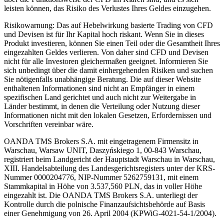
leisten können, das Risiko des Verlustes Ihres Geldes einzugehen.
Risikowarnung: Das auf Hebelwirkung basierte Trading von CFD
und Devisen ist für Ihr Kapital hoch riskant. Wenn Sie in dieses
Produkt investieren, können Sie einen Teil oder die Gesamtheit Ihres
eingezahlten Geldes verlieren. Von daher sind CFD und Devisen
nicht für alle Investoren gleichermaßen geeignet. Informieren Sie
sich unbedingt über die damit einhergehenden Risiken und suchen
Sie nötigenfalls unabhängige Beratung. Die auf dieser Website
enthaltenen Informationen sind nicht an Empfänger in einem
spezifischen Land gerichtet und auch nicht zur Weitergabe in
Länder bestimmt, in denen die Verteilung oder Nutzung dieser
Informationen nicht mit den lokalen Gesetzen, Erfordernissen und
Vorschriften vereinbar wäre.
OANDA TMS Brokers S.A. mit eingetragenem Firmensitz in
Warschau, Warsaw UNIT, Daszyńskiego 1, 00-843 Warschau,
registriert beim Landgericht der Hauptstadt Warschau in Warschau,
XIII. Handelsabteilung des Landesgerichtsregisters unter der KRS-
Nummer 0000204776, NIP-Nummer 5262759131, mit einem
Stammkapital in Höhe von 3.537,560 PLN, das in voller Höhe
eingezahlt ist. Die OANDA TMS Brokers S.A. unterliegt der
Kontrolle durch die polnische Finanzaufsichtsbehörde auf Basis
einer Genehmigung von 26. April 2004 (KPWiG-4021-54-1/2004).