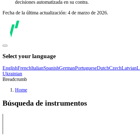
decisiones automatizada en su contra.
Fecha de la última actualización: 4 de marzo de 2026.
Select your language
English
French
Italian
Spanish
German
Portuguese
Dutch
Czech
Latvian
L
Ukrainian
Breadcrumb
Home
Búsqueda de instrumentos