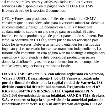
así como sobre los costes y tarifas asociados con los diversos
servicios está disponible en la página web de OANDA TMS
Brokers dentro de la sección Documentos.
CFDs y Forex: son productos difíciles de entender. La CNMV
considera que no son adecuados para inversores minoristas debido a
su complejidad y riesgo. La operativa en CFD´s y forex con
apalancamiento supone un alto riesgo para su capital. Si usted
invierte en estos productos puede perder parte o todo su dinero. Por
tanto, la operativa en CFD´s y forex puede no ser adecuada para
todos los inversores. Debe estar seguro y entender los riesgos que
implican y si es necesario buscar asesoramiento independiente. La
información contenida en esta página web no se dirige a ningún país
específico y no pretende la distribución del producto en países
donde la distribución y uso de esta información sea incompatible
con las leyes, regulaciones y requisitos locales.
OANDA TMS Brokers S.A. con oficina registrada en Varsovia,
Warsaw UNIT, Daszyńskiego 1, 00-843 Varsovia, registrada
por el tribunal de distrito de la capital ciudad de Varsovia. 13?,
división comercial del tribunal nacional. Registrada con el n?
KRS 0000204776 y NIP 5262759131. Capital inicial PLN
3,537.560 desembolsado en su totalidad. OANDA TMS Brokers
S.A. se encuentra bajo la supervisión de la autoridad polaca de
supervisión financiera según su autorización otorgada el 23 de