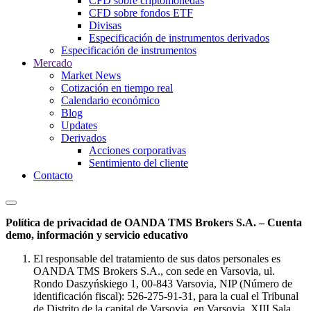
CFD sobre criptomonedas
CFD sobre fondos ETF
Divisas
Especificación de instrumentos derivados
Especificación de instrumentos
Mercado
Market News
Cotización en tiempo real
Calendario económico
Blog
Updates
Derivados
Acciones corporativas
Sentimiento del cliente
Contacto
Política de privacidad de OANDA TMS Brokers S.A. – Cuenta
demo, información y servicio educativo
El responsable del tratamiento de sus datos personales es
OANDA TMS Brokers S.A., con sede en Varsovia, ul.
Rondo Daszyńskiego 1, 00-843 Varsovia, NIP (Número de
identificación fiscal): 526-275-91-31, para la cual el Tribunal
de Distrito de la capital de Varsovia, en Varsovia, XIII Sala