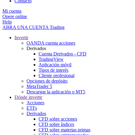
Contacto
Mi cuenta
Opere online
Help
ABRA UNA CUENTA
Trading
Invertir
OANDA cuenta acciones
Derivados
Cuenta Derivados - CFD
TradingView
Aplicación móvil
Tipos de interés
Cliente profesional
Opciones de depósito
MetaTrader 5
Descargar la aplicación o MT5
Dónde invertir
Acciones
ETFs
Derivados
CFD sobre acciones
CFD sobre índices
CFD sobre materias primas