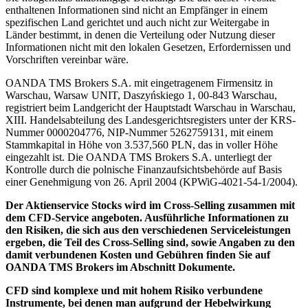
enthaltenen Informationen sind nicht an Empfänger in einem
spezifischen Land gerichtet und auch nicht zur Weitergabe in
Länder bestimmt, in denen die Verteilung oder Nutzung dieser
Informationen nicht mit den lokalen Gesetzen, Erfordernissen und
Vorschriften vereinbar wäre.
OANDA TMS Brokers S.A. mit eingetragenem Firmensitz in
Warschau, Warsaw UNIT, Daszyńskiego 1, 00-843 Warschau,
registriert beim Landgericht der Hauptstadt Warschau in Warschau,
XIII. Handelsabteilung des Landesgerichtsregisters unter der KRS-
Nummer 0000204776, NIP-Nummer 5262759131, mit einem
Stammkapital in Höhe von 3.537,560 PLN, das in voller Höhe
eingezahlt ist. Die OANDA TMS Brokers S.A. unterliegt der
Kontrolle durch die polnische Finanzaufsichtsbehörde auf Basis
einer Genehmigung von 26. April 2004 (KPWiG-4021-54-1/2004).
Der Aktienservice Stocks wird im Cross-Selling zusammen mit
dem CFD-Service angeboten. Ausführliche Informationen zu
den Risiken, die sich aus den verschiedenen Serviceleistungen
ergeben, die Teil des Cross-Selling sind, sowie Angaben zu den
damit verbundenen Kosten und Gebühren finden Sie auf
OANDA TMS Brokers im Abschnitt Dokumente.
CFD sind komplexe und mit hohem Risiko verbundene
Instrumente, bei denen man aufgrund der Hebelwirkung