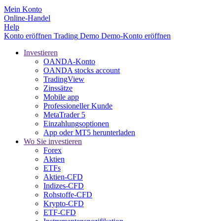
Mein Konto
Online-Handel
Help
Konto eröffnen
Trading
Demo
Demo-Konto eröffnen
Investieren
OANDA-Konto
OANDA stocks account
TradingView
Zinssätze
Mobile app
Professioneller Kunde
MetaTrader 5
Einzahlungsoptionen
App oder MT5 herunterladen
Wo Sie investieren
Forex
Aktien
ETFs
Aktien-CFD
Indizes-CFD
Rohstoffe-CFD
Krypto-CFD
ETF-CFD