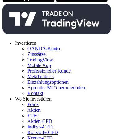
Investieren
OANDA-Konto
Zinssätze
TradingView
Mobile App
Professioneller Kunde
MetaTrader 5
Einzahlungsoptionen
App oder MT5 herunterladen
Kontakt
Wo Sie investieren
Forex
Aktien
ETFs
Aktien-CFD
Indizes-CFD
Rohstoffe-CFD
Krypto-CFD