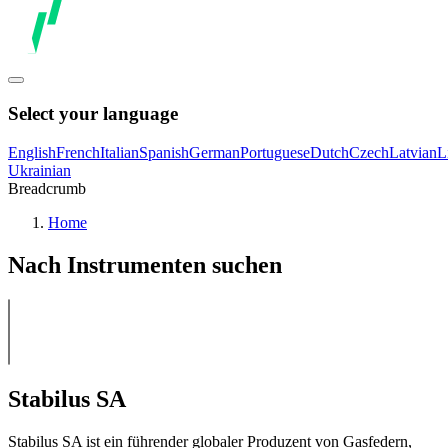
Select your language
English
French
Italian
Spanish
German
Portuguese
Dutch
Czech
Latvian
L
Ukrainian
Breadcrumb
Home
Nach Instrumenten suchen
Stabilus SA
Stabilus SA ist ein führender globaler Produzent von Gasfedern,