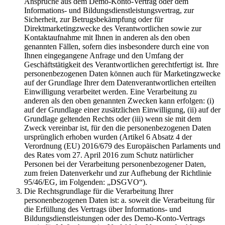
Ansprüche aus dem Demo-Konto-Vertrag oder dem
Informations- und Bildungsdienstleistungsvertrag, zur
Sicherheit, zur Betrugsbekämpfung oder für
Direktmarketingzwecke des Verantwortlichen sowie zur
Kontaktaufnahme mit Ihnen in anderen als den oben
genannten Fällen, sofern dies insbesondere durch eine von
Ihnen eingegangene Anfrage und den Umfang der
Geschäftstätigkeit des Verantwortlichen gerechtfertigt ist. Ihre
personenbezogenen Daten können auch für Marketingzwecke
auf der Grundlage Ihrer dem Datenverantwortlichen erteilten
Einwilligung verarbeitet werden. Eine Verarbeitung zu
anderen als den oben genannten Zwecken kann erfolgen: (i)
auf der Grundlage einer zusätzlichen Einwilligung, (ii) auf der
Grundlage geltenden Rechts oder (iii) wenn sie mit dem
Zweck vereinbar ist, für den die personenbezogenen Daten
ursprünglich erhoben wurden (Artikel 6 Absatz 4 der
Verordnung (EU) 2016/679 des Europäischen Parlaments und
des Rates vom 27. April 2016 zum Schutz natürlicher
Personen bei der Verarbeitung personenbezogener Daten,
zum freien Datenverkehr und zur Aufhebung der Richtlinie
95/46/EG, im Folgenden: „DSGVO“).
Die Rechtsgrundlage für die Verarbeitung Ihrer
personenbezogenen Daten ist: a. soweit die Verarbeitung für
die Erfüllung des Vertrags über Informations- und
Bildungsdienstleistungen oder des Demo-Konto-Vertrags