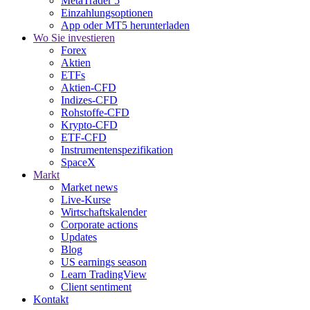
MetaTrader 5
Einzahlungsoptionen
App oder MT5 herunterladen
Wo Sie investieren
Forex
Aktien
ETFs
Aktien-CFD
Indizes-CFD
Rohstoffe-CFD
Krypto-CFD
ETF-CFD
Instrumentenspezifikation
SpaceX
Markt
Market news
Live-Kurse
Wirtschaftskalender
Corporate actions
Updates
Blog
US earnings season
Learn TradingView
Client sentiment
Kontakt