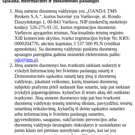
sąskaita, informacinės ir mokomosios paslaugos
Jūsų asmens duomenų valdytojas yra „OANDA TMS
Brokers S.A.“, kurios buveinė yra Varšuvoje, ul. Rondo
Daszyńskiego 1, 00-843 Varšuva, NIP (mokesčių mokėtojo
kodas): 526-275-91-31, kurios registracijos duomenis
Varšuvos apygardos teismas, Nacionalinio teismų registro
XIII komercinis skyrius, tvarko registracijos byloje Nr. KRS:
0000204776, akcinis kapitalas 3 537 560 PLN (visiškai
apmokėtas). Su duomenų valdytojo paskirtu duomenų
apsaugos pareigūnu galima susisiekti elektroniniu paštu:
odo@tms.pl
.
Jūsų asmens duomenys bus tvarkomi siekiant sudaryti ir
vykdyti Informacinių bei švietimo paslaugų sutartį ir
Demonstracinės sąskaitos sutartį tarp jūsų ir duomenų
valdytojo, įskaitant veiksmus, kurių imamasi duomenų
subjekto prašymu prieš sudarant šias sutartis, taip pat siekiant
įvykdyti įsipareigojimus, kylančius iš teisės aktų dėl sutikimo
tvarkymo. Jūsų asmens duomenys taip pat bus tvarkomi
duomenų valdytojo teisėtų interesų tikslais, pavyzdžiui, teisėtų
sutartinių reikalavimų, kylančių iš demo sąskaitos sutarties
arba informacinių ir švietimo paslaugų sutarties,
įgyvendinimo, saugumo, sukčiavimo prevencijos arba
duomenų valdytojo tiesioginės rinkodaros ir susisiekimo su
jumis kitais nei pirmiau nurodytais atvejais, kai tai yra