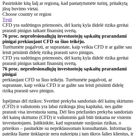
Pasirinkite kitą šalį ar regioną, kad pamatytumėte turinį, pritaikytą
jūsų buvimo vietai.
Choose country or region
Tęsti
CFD yra sudėtingos priemonės, dėl kurių kyla didelė rizika greitai
prarasti pinigus taikant finansinį svertą.
76 proc. neprofesionaliųjų investuotojų sąskaitų prarandami
pinigai prekiaujant CFD su šiuo teikėju.
Turėtumėte pagalvoti, ar suprantate, kaip veikia CFD ir ar galite sau
leisti prisiimti didelę riziką prarasti savo pinigus.
CFD yra sudėtingos priemonės, dėl kurių kyla didelė rizika greitai
prarasti pinigus taikant finansinį svertą.
76 proc. neprofesionaliųjų investuotojų sąskaitų prarandami
pinigai
prekiaujant CFD su šiuo teikėju. Turėtumėte pagalvoti, ar
suprantate, kaip veikia CFD ir ar galite sau leisti prisiimti didelę
riziką prarasti savo pinigus.
Ispėjimas dėl rizikos: Svertinė prekyba sandoriais dėl kainų skirtumo
(CFD) ir valiutomis yra labai rizikinga jūsų kapitalui, nes galite
prarasti visa investuota sumą. Dėl šios priežasties prekyba sandoriais
dėl kainų skirtumo (CFD) ir valiutomis gali būti tinkama ne visiems
investuotojams. Įsitikinkite, kad suprantate susijusias rizikas, o
prireikus – pasitarkite su nepriklausomais konsultantais. Informacija
pateikta šiame tinklapyje nera nukreipta į tam tikros šalies klientus, ir