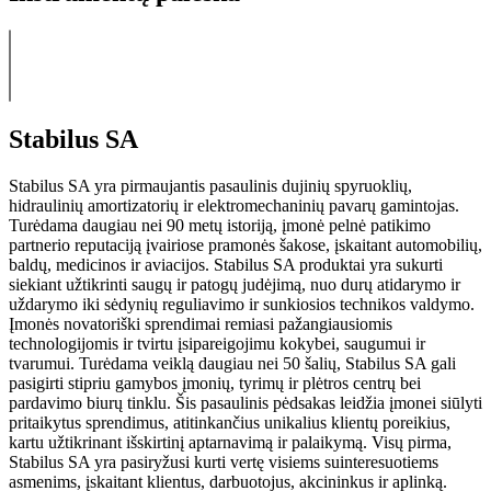
Stabilus SA
Stabilus SA yra pirmaujantis pasaulinis dujinių spyruoklių,
hidraulinių amortizatorių ir elektromechaninių pavarų gamintojas.
Turėdama daugiau nei 90 metų istoriją, įmonė pelnė patikimo
partnerio reputaciją įvairiose pramonės šakose, įskaitant automobilių,
baldų, medicinos ir aviacijos. Stabilus SA produktai yra sukurti
siekiant užtikrinti saugų ir patogų judėjimą, nuo durų atidarymo ir
uždarymo iki sėdynių reguliavimo ir sunkiosios technikos valdymo.
Įmonės novatoriški sprendimai remiasi pažangiausiomis
technologijomis ir tvirtu įsipareigojimu kokybei, saugumui ir
tvarumui. Turėdama veiklą daugiau nei 50 šalių, Stabilus SA gali
pasigirti stipriu gamybos įmonių, tyrimų ir plėtros centrų bei
pardavimo biurų tinklu. Šis pasaulinis pėdsakas leidžia įmonei siūlyti
pritaikytus sprendimus, atitinkančius unikalius klientų poreikius,
kartu užtikrinant išskirtinį aptarnavimą ir palaikymą. Visų pirma,
Stabilus SA yra pasiryžusi kurti vertę visiems suinteresuotiems
asmenims, įskaitant klientus, darbuotojus, akcininkus ir aplinką.