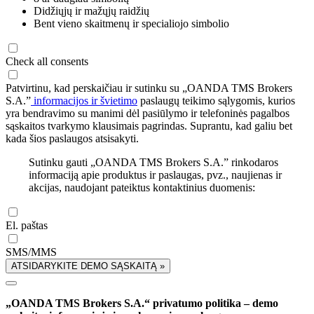
Didžiųjų ir mažųjų raidžių
Bent vieno skaitmenų ir specialiojo simbolio
Check all consents
Patvirtinu, kad perskaičiau ir sutinku su „OANDA TMS Brokers
S.A.”
informacijos ir švietimo
paslaugų teikimo sąlygomis, kurios
yra bendravimo su manimi dėl pasiūlymo ir telefoninės pagalbos
sąskaitos tvarkymo klausimais pagrindas. Suprantu, kad galiu bet
kada šios paslaugos atsisakyti.
Sutinku gauti „OANDA TMS Brokers S.A.” rinkodaros
informaciją apie produktus ir paslaugas, pvz., naujienas ir
akcijas, naudojant pateiktus kontaktinius duomenis:
El. paštas
SMS/MMS
ATSIDARYKITE DEMO SĄSKAITĄ »
„OANDA TMS Brokers S.A.“ privatumo politika – demo