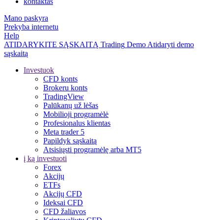
kontaktas
Mano paskyra
Prekyba internetu
Help
ATIDARYKITE SĄSKAITĄ
Trading
Demo
Atidaryti demo
sąskaitą
Investuok
CFD konts
Brokeru konts
TradingView
Palūkanų už lėšas
Mobilioji programėlė
Profesionalus klientas
Meta trader 5
Papildyk sąskaitą
Atsisiųsti programėlę arba MT5
į ką investuoti
Forex
Akcijų
ETFs
Akcijų CFD
Ideksai CFD
CFD žaliavos