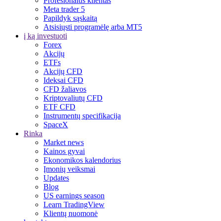
Profesionalus klientas
Meta trader 5
Papildyk sąskaitą
Atsisiųsti programėlę arba MT5
į ką investuoti
Forex
Akcijų
ETFs
Akcijų CFD
Ideksai CFD
CFD žaliavos
Kriptovaliutų CFD
ETF CFD
Instrumentų specifikacija
SpaceX
Rinka
Market news
Kainos gyvai
Ekonomikos kalendorius
Įmonių veiksmai
Updates
Blog
US earnings season
Learn TradingView
Klientų nuomonė