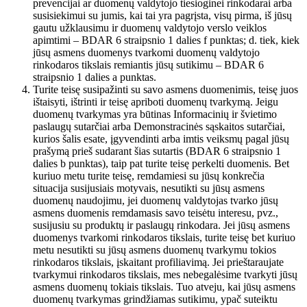
prevencijai ar duomenų valdytojo tiesioginei rinkodarai arba
susisiekimui su jumis, kai tai yra pagrįsta, visų pirma, iš jūsų
gautu užklausimu ir duomenų valdytojo verslo veiklos
apimtimi – BDAR 6 straipsnio 1 dalies f punktas; d. tiek, kiek
jūsų asmens duomenys tvarkomi duomenų valdytojo
rinkodaros tikslais remiantis jūsų sutikimu – BDAR 6
straipsnio 1 dalies a punktas.
Turite teisę susipažinti su savo asmens duomenimis, teisę juos
ištaisyti, ištrinti ir teisę apriboti duomenų tvarkymą. Jeigu
duomenų tvarkymas yra būtinas Informacinių ir švietimo
paslaugų sutarčiai arba Demonstracinės sąskaitos sutarčiai,
kurios šalis esate, įgyvendinti arba imtis veiksmų pagal jūsų
prašymą prieš sudarant šias sutartis (BDAR 6 straipsnio 1
dalies b punktas), taip pat turite teisę perkelti duomenis. Bet
kuriuo metu turite teisę, remdamiesi su jūsų konkrečia
situacija susijusiais motyvais, nesutikti su jūsų asmens
duomenų naudojimu, jei duomenų valdytojas tvarko jūsų
asmens duomenis remdamasis savo teisėtu interesu, pvz.,
susijusiu su produktų ir paslaugų rinkodara. Jei jūsų asmens
duomenys tvarkomi rinkodaros tikslais, turite teisę bet kuriuo
metu nesutikti su jūsų asmens duomenų tvarkymu tokios
rinkodaros tikslais, įskaitant profiliavimą. Jei prieštaraujate
tvarkymui rinkodaros tikslais, mes nebegalėsime tvarkyti jūsų
asmens duomenų tokiais tikslais. Tuo atveju, kai jūsų asmens
duomenų tvarkymas grindžiamas sutikimu, ypač suteiktu