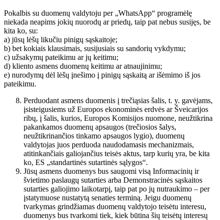
Pokalbis su duomenų valdytoju per „WhatsApp“ programėlę
niekada neapims jokių nuorodų ar priedų, taip pat nebus susijęs, be
kita ko, su:
a) jūsų lėšų likučiu pinigų sąskaitoje;
b) bet kokiais klausimais, susijusiais su sandorių vykdymu;
c) užsakymų pateikimu ar jų keitimu;
d) kliento asmens duomenų keitimu ar atnaujinimu;
e) nurodymų dėl lėšų įnešimo į pinigų sąskaitą ar išėmimo iš jos
pateikimu.
Perduodant asmens duomenis į trečiąsias šalis, t. y. gavėjams,
įsisteigusiems už Europos ekonominės erdvės ar Šveicarijos
ribų, į šalis, kurios, Europos Komisijos nuomone, neužtikrina
pakankamos duomenų apsaugos (trečiosios šalys,
neužtikrinančios tinkamo apsaugos lygio), duomenų
valdytojas juos perduoda naudodamasis mechanizmais,
atitinkančiais galiojančius teisės aktus, tarp kurių yra, be kita
ko, ES „standartinės sutartinės sąlygos“.
Jūsų asmens duomenys bus saugomi visą Informacinių ir
švietimo paslaugų sutarties arba Demonstracinės sąskaitos
sutarties galiojimo laikotarpį, taip pat po jų nutraukimo – per
įstatymuose nustatytą senaties terminą. Jeigu duomenų
tvarkymas grindžiamas duomenų valdytojo teisėtu interesu,
duomenys bus tvarkomi tiek, kiek būtina šių teisėtų interesų