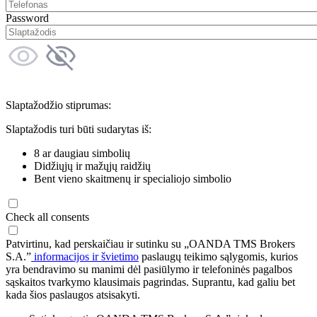
Password
Slaptažodžio stiprumas:
Slaptažodis turi būti sudarytas iš:
8 ar daugiau simbolių
Didžiųjų ir mažųjų raidžių
Bent vieno skaitmenų ir specialiojo simbolio
Check all consents
Patvirtinu, kad perskaičiau ir sutinku su „OANDA TMS Brokers
S.A.”
informacijos ir švietimo
paslaugų teikimo sąlygomis, kurios
yra bendravimo su manimi dėl pasiūlymo ir telefoninės pagalbos
sąskaitos tvarkymo klausimais pagrindas. Suprantu, kad galiu bet
kada šios paslaugos atsisakyti.