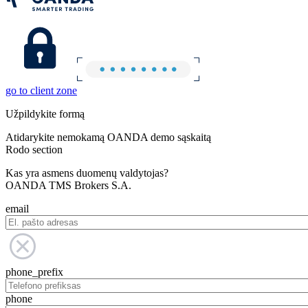
go to client zone
Užpildykite formą
Atidarykite nemokamą OANDA demo sąskaitą
Rodo section
Kas yra asmens duomenų valdytojas?
OANDA TMS Brokers S.A.
email
phone_prefix
phone