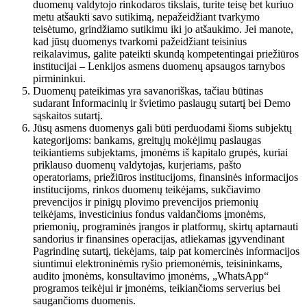
duomenų valdytojo rinkodaros tikslais, turite teisę bet kuriuo
metu atšaukti savo sutikimą, nepažeidžiant tvarkymo
teisėtumo, grindžiamo sutikimu iki jo atšaukimo. Jei manote,
kad jūsų duomenys tvarkomi pažeidžiant teisinius
reikalavimus, galite pateikti skundą kompetentingai priežiūros
institucijai – Lenkijos asmens duomenų apsaugos tarnybos
pirmininkui.
Duomenų pateikimas yra savanoriškas, tačiau būtinas
sudarant Informacinių ir švietimo paslaugų sutartį bei Demo
sąskaitos sutartį.
Jūsų asmens duomenys gali būti perduodami šioms subjektų
kategorijoms: bankams, greitųjų mokėjimų paslaugas
teikiantiems subjektams, įmonėms iš kapitalo grupės, kuriai
priklauso duomenų valdytojas, kurjeriams, pašto
operatoriams, priežiūros institucijoms, finansinės informacijos
institucijoms, rinkos duomenų teikėjams, sukčiavimo
prevencijos ir pinigų plovimo prevencijos priemonių
teikėjams, investicinius fondus valdančioms įmonėms,
priemonių, programinės įrangos ir platformų, skirtų aptarnauti
sandorius ir finansines operacijas, atliekamas įgyvendinant
Pagrindinę sutartį, tiekėjams, taip pat komercinės informacijos
siuntimui elektroninėmis ryšio priemonėmis, teisininkams,
audito įmonėms, konsultavimo įmonėms, „WhatsApp“
programos teikėjui ir įmonėms, teikiančioms serverius bei
saugančioms duomenis.