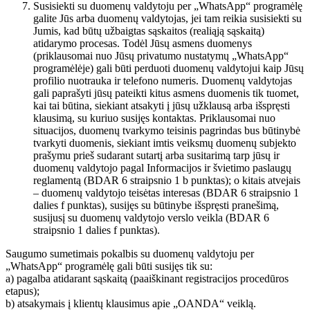
Susisiekti su duomenų valdytoju per „WhatsApp“ programėlę
galite Jūs arba duomenų valdytojas, jei tam reikia susisiekti su
Jumis, kad būtų užbaigtas sąskaitos (realiąją sąskaitą)
atidarymo procesas. Todėl Jūsų asmens duomenys
(priklausomai nuo Jūsų privatumo nustatymų „WhatsApp“
programėlėje) gali būti perduoti duomenų valdytojui kaip Jūsų
profilio nuotrauka ir telefono numeris. Duomenų valdytojas
gali paprašyti jūsų pateikti kitus asmens duomenis tik tuomet,
kai tai būtina, siekiant atsakyti į jūsų užklausą arba išspręsti
klausimą, su kuriuo susijęs kontaktas. Priklausomai nuo
situacijos, duomenų tvarkymo teisinis pagrindas bus būtinybė
tvarkyti duomenis, siekiant imtis veiksmų duomenų subjekto
prašymu prieš sudarant sutartį arba susitarimą tarp jūsų ir
duomenų valdytojo pagal Informacijos ir švietimo paslaugų
reglamentą (BDAR 6 straipsnio 1 b punktas); o kitais atvejais
– duomenų valdytojo teisėtas interesas (BDAR 6 straipsnio 1
dalies f punktas), susijęs su būtinybe išspręsti pranešimą,
susijusį su duomenų valdytojo verslo veikla (BDAR 6
straipsnio 1 dalies f punktas).
Saugumo sumetimais pokalbis su duomenų valdytoju per
„WhatsApp“ programėlę gali būti susijęs tik su:
a) pagalba atidarant sąskaitą (paaiškinant registracijos procedūros
etapus);
b) atsakymais į klientų klausimus apie „OANDA“ veiklą.