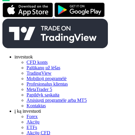
investuok
CFD konts
Palūkanų už lėšas
TradingView
Mobilioji programėlė
Profesionalus klientas
MetaTrader 5
Papildyk sąskaitą
Atsisiųsti programėlę arba MT5
Kontaktas
į ką investuoti
Forex
Akcijų
ETFs
Akcijų CFD