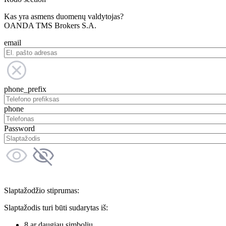
Kas yra asmens duomenų valdytojas?
OANDA TMS Brokers S.A.
email
phone_prefix
phone
Password
Slaptažodžio stiprumas:
Slaptažodis turi būti sudarytas iš:
8 ar daugiau simbolių