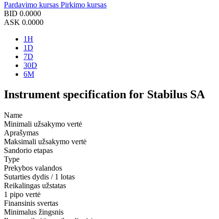
Pardavimo kursas
Pirkimo kursas
BID
0.0000
ASK
0.0000
1H
1D
7D
30D
6M
Instrument specification for Stabilus SA
Name
Minimali užsakymo vertė
Aprašymas
Maksimali užsakymo vertė
Sandorio etapas
Type
Prekybos valandos
Sutarties dydis / 1 lotas
Reikalingas užstatas
1 pipo vertė
Finansinis svertas
Minimalus žingsnis