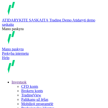
ATIDARYKITE SĄSKAITĄ
Trading
Demo
Atidaryti demo
sąskaitą
Mano paskyra
Mano paskyra
Prekyba internetu
Help
Investuok
CFD konts
Brokeru konts
TradingView
Palūkanų už lėšas
Mobilioji programėlė