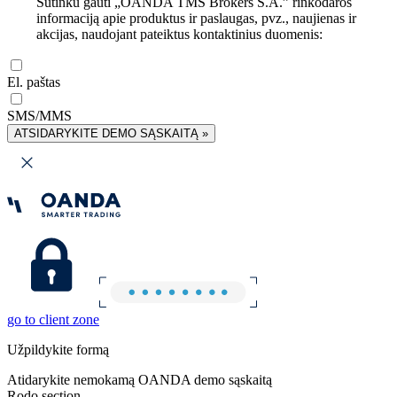
Sutinku gauti „OANDA TMS Brokers S.A.” rinkodaros
informaciją apie produktus ir paslaugas, pvz., naujienas ir
akcijas, naudojant pateiktus kontaktinius duomenis:
El. paštas
SMS/MMS
ATSIDARYKITE DEMO SĄSKAITĄ »
go to client zone
Užpildykite formą
Atidarykite nemokamą OANDA demo sąskaitą
Rodo section