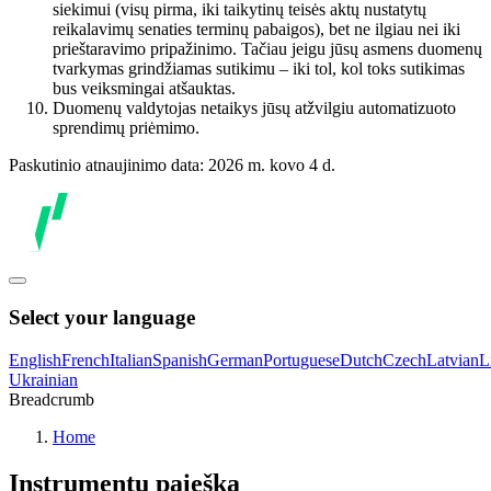
siekimui (visų pirma, iki taikytinų teisės aktų nustatytų
reikalavimų senaties terminų pabaigos), bet ne ilgiau nei iki
prieštaravimo pripažinimo. Tačiau jeigu jūsų asmens duomenų
tvarkymas grindžiamas sutikimu – iki tol, kol toks sutikimas
bus veiksmingai atšauktas.
Duomenų valdytojas netaikys jūsų atžvilgiu automatizuoto
sprendimų priėmimo.
Paskutinio atnaujinimo data: 2026 m. kovo 4 d.
Select your language
English
French
Italian
Spanish
German
Portuguese
Dutch
Czech
Latvian
L
Ukrainian
Breadcrumb
Home
Instrumentų paieška