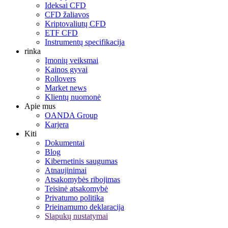
Ideksai CFD
CFD žaliavos
Kriptovaliutų CFD
ETF CFD
Instrumentų specifikacija
rinka
Įmonių veiksmai
Kainos gyvai
Rollovers
Market news
Klientų nuomonė
Apie mus
OANDA Group
Karjera
Kiti
Dokumentai
Blog
Kibernetinis saugumas
Atnaujinimai
Atsakomybės ribojimas
Teisinė atsakomybė
Privatumo politika
Prieinamumo deklaracija
Slapukų nustatymai