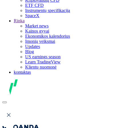
Kriptovaliutų CFD
ETF CFD
Instrumentų specifikacija
SpaceX
Rinka
Market news
Kainos gyvai
Ekonomikos kalendorius
Įmonių veiksmai
Updates
Blog
US earnings season
Learn TradingView
Klientų nuomonė
kontaktas