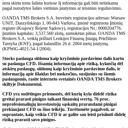
nera skirta toms šalims kuriose šį informacija gali būti netinkama
pagal nurodytos šalies vietinius įstatymus ar teisinius reguliavimus.
OANDA TMS Brokers S.A. buveinės registracijos adresas: Warsaw
UNIT, Daszyńskiego 1, 00-843 Varšuva, įmonė registruota Įmonių
registre (Krajowy Rejestr Sądowy), registracijos Nr.: 0000204776.
Įstatinis kapitalas: 3,537.560 zlotų, sumokėtas pilnai. OANDA TMS
Brokers S.A. veiklą prižiuri Lenkijos Finansų Įstaigų Priežiūros
Tarnyba (KNF), pagal balandžio 26 d. 2004 metų įstatymą.
(KPWiG-4021-54-1/2004).
Stocks paslauga siūloma kaip kryžminio pardavimo dalis kartu
su paslauga CFD. Išsamią informaciją apie riziką, kylančią dėl
atskirų paslaugų, siūlomų kaip kryžminio pardavimo dalis, ir
informaciją apie išlaidas bei mokesčius, susijusius su šiomis
paslaugomis, rasite interneto svetainės OANDA TMS Brokers
skiltyje Dokumentai.
CFD yra sudėtingos priemonės, dėl kurių kyla didelė rizika
greitai prarasti pinigus taikant finansinį svertą. 76 proc.
neprofesionaliųjų investuotojų sąskaitų prarandami pinigai
prekiaujant CFD su šiuo teikėju. Turėtumėte pagalvoti, ar
suprantate, kaip veikia CFD ir ar galite sau leisti prisiimti didelę
riziką prarasti savo pinigus.