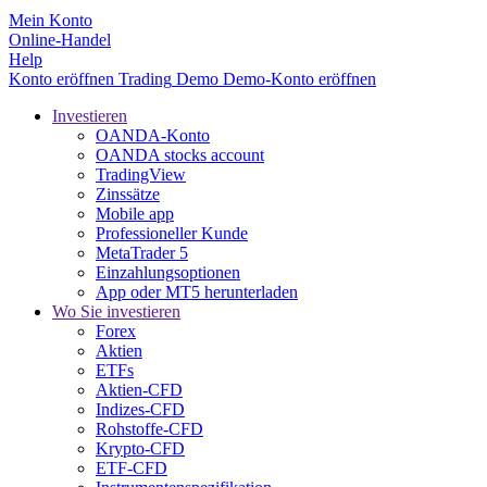
Mein Konto
Online-Handel
Help
Konto eröffnen
Trading
Demo
Demo-Konto eröffnen
Investieren
OANDA-Konto
OANDA stocks account
TradingView
Zinssätze
Mobile app
Professioneller Kunde
MetaTrader 5
Einzahlungsoptionen
App oder MT5 herunterladen
Wo Sie investieren
Forex
Aktien
ETFs
Aktien-CFD
Indizes-CFD
Rohstoffe-CFD
Krypto-CFD
ETF-CFD