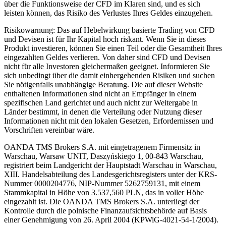
über die Funktionsweise der CFD im Klaren sind, und es sich
leisten können, das Risiko des Verlustes Ihres Geldes einzugehen.
Risikowarnung: Das auf Hebelwirkung basierte Trading von CFD
und Devisen ist für Ihr Kapital hoch riskant. Wenn Sie in dieses
Produkt investieren, können Sie einen Teil oder die Gesamtheit Ihres
eingezahlten Geldes verlieren. Von daher sind CFD und Devisen
nicht für alle Investoren gleichermaßen geeignet. Informieren Sie
sich unbedingt über die damit einhergehenden Risiken und suchen
Sie nötigenfalls unabhängige Beratung. Die auf dieser Website
enthaltenen Informationen sind nicht an Empfänger in einem
spezifischen Land gerichtet und auch nicht zur Weitergabe in
Länder bestimmt, in denen die Verteilung oder Nutzung dieser
Informationen nicht mit den lokalen Gesetzen, Erfordernissen und
Vorschriften vereinbar wäre.
OANDA TMS Brokers S.A. mit eingetragenem Firmensitz in
Warschau, Warsaw UNIT, Daszyńskiego 1, 00-843 Warschau,
registriert beim Landgericht der Hauptstadt Warschau in Warschau,
XIII. Handelsabteilung des Landesgerichtsregisters unter der KRS-
Nummer 0000204776, NIP-Nummer 5262759131, mit einem
Stammkapital in Höhe von 3.537,560 PLN, das in voller Höhe
eingezahlt ist. Die OANDA TMS Brokers S.A. unterliegt der
Kontrolle durch die polnische Finanzaufsichtsbehörde auf Basis
einer Genehmigung von 26. April 2004 (KPWiG-4021-54-1/2004).