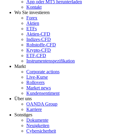
App oder MT5 herunterladen
Kontakt
Wo Sie investieren
Forex
Aktien
ETFs
Aktien-CFD
Indizes-CFD
Rohstoffe-CFD
Krypto-CFD
ETF-CFD
Instrumentenspezifikation
Markt
Corporate actions
Live-Kurse
Rollovers
Market news
Kundensentiment
Über uns
OANDA Group
Karriere
Sonstiges
Dokumente
Neuigkeiten
Cybersicherheit