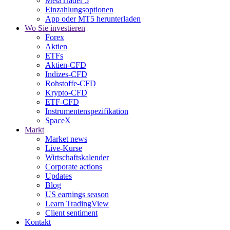
MetaTrader 5
Einzahlungsoptionen
App oder MT5 herunterladen
Wo Sie investieren
Forex
Aktien
ETFs
Aktien-CFD
Indizes-CFD
Rohstoffe-CFD
Krypto-CFD
ETF-CFD
Instrumentenspezifikation
SpaceX
Markt
Market news
Live-Kurse
Wirtschaftskalender
Corporate actions
Updates
Blog
US earnings season
Learn TradingView
Client sentiment
Kontakt