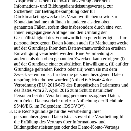
Ansprüche aus dem Demo-Konto-Vertrag oder dem
Informations- und Bildungsdienstleistungsvertrag, zur
Sicherheit, zur Betrugsbekämpfung oder für
Direktmarketingzwecke des Verantwortlichen sowie zur
Kontaktaufnahme mit Ihnen in anderen als den oben
genannten Fällen, sofern dies insbesondere durch eine von
Ihnen eingegangene Anfrage und den Umfang der
Geschäftstätigkeit des Verantwortlichen gerechtfertigt ist. Ihre
personenbezogenen Daten können auch für Marketingzwecke
auf der Grundlage Ihrer dem Datenverantwortlichen erteilten
Einwilligung verarbeitet werden. Eine Verarbeitung zu
anderen als den oben genannten Zwecken kann erfolgen: (i)
auf der Grundlage einer zusätzlichen Einwilligung, (ii) auf der
Grundlage geltenden Rechts oder (iii) wenn sie mit dem
Zweck vereinbar ist, für den die personenbezogenen Daten
ursprünglich erhoben wurden (Artikel 6 Absatz 4 der
Verordnung (EU) 2016/679 des Europäischen Parlaments und
des Rates vom 27. April 2016 zum Schutz natürlicher
Personen bei der Verarbeitung personenbezogener Daten,
zum freien Datenverkehr und zur Aufhebung der Richtlinie
95/46/EG, im Folgenden: „DSGVO“).
Die Rechtsgrundlage für die Verarbeitung Ihrer
personenbezogenen Daten ist: a. soweit die Verarbeitung für
die Erfüllung des Vertrags über Informations- und
Bildungsdienstleistungen oder des Demo-Konto-Vertrags