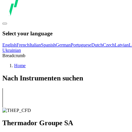
Select your language
English
French
Italian
Spanish
German
Portuguese
Dutch
Czech
Latvian
L
Ukrainian
Breadcrumb
Home
Nach Instrumenten suchen
Thermador Groupe SA