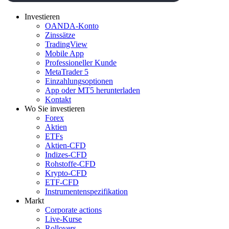
Investieren
OANDA-Konto
Zinssätze
TradingView
Mobile App
Professioneller Kunde
MetaTrader 5
Einzahlungsoptionen
App oder MT5 herunterladen
Kontakt
Wo Sie investieren
Forex
Aktien
ETFs
Aktien-CFD
Indizes-CFD
Rohstoffe-CFD
Krypto-CFD
ETF-CFD
Instrumentenspezifikation
Markt
Corporate actions
Live-Kurse
Rollovers