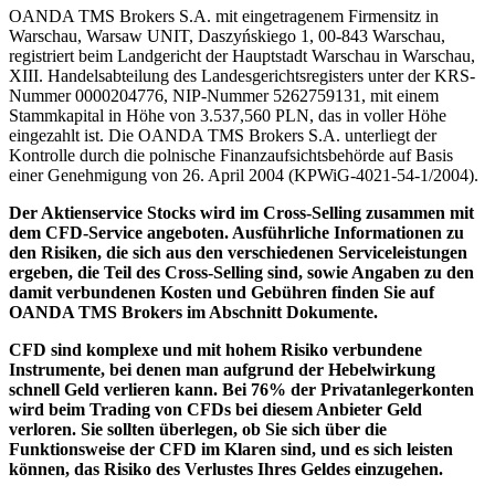
OANDA TMS Brokers S.A. mit eingetragenem Firmensitz in
Warschau, Warsaw UNIT, Daszyńskiego 1, 00-843 Warschau,
registriert beim Landgericht der Hauptstadt Warschau in Warschau,
XIII. Handelsabteilung des Landesgerichtsregisters unter der KRS-
Nummer 0000204776, NIP-Nummer 5262759131, mit einem
Stammkapital in Höhe von 3.537,560 PLN, das in voller Höhe
eingezahlt ist. Die OANDA TMS Brokers S.A. unterliegt der
Kontrolle durch die polnische Finanzaufsichtsbehörde auf Basis
einer Genehmigung von 26. April 2004 (KPWiG-4021-54-1/2004).
Der Aktienservice Stocks wird im Cross-Selling zusammen mit
dem CFD-Service angeboten. Ausführliche Informationen zu
den Risiken, die sich aus den verschiedenen Serviceleistungen
ergeben, die Teil des Cross-Selling sind, sowie Angaben zu den
damit verbundenen Kosten und Gebühren finden Sie auf
OANDA TMS Brokers im Abschnitt Dokumente.
CFD sind komplexe und mit hohem Risiko verbundene
Instrumente, bei denen man aufgrund der Hebelwirkung
schnell Geld verlieren kann. Bei 76% der Privatanlegerkonten
wird beim Trading von CFDs bei diesem Anbieter Geld
verloren. Sie sollten überlegen, ob Sie sich über die
Funktionsweise der CFD im Klaren sind, und es sich leisten
können, das Risiko des Verlustes Ihres Geldes einzugehen.