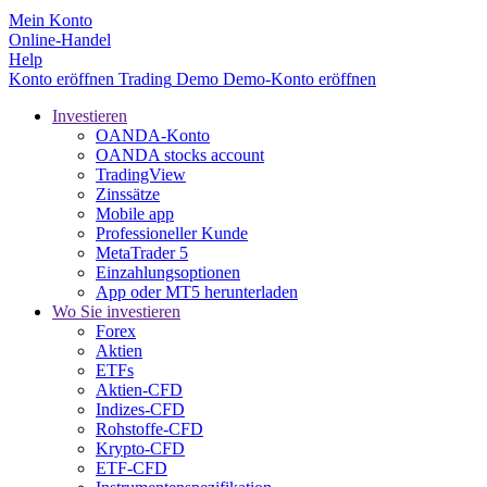
Mein Konto
Online-Handel
Help
Konto eröffnen
Trading
Demo
Demo-Konto eröffnen
Investieren
OANDA-Konto
OANDA stocks account
TradingView
Zinssätze
Mobile app
Professioneller Kunde
MetaTrader 5
Einzahlungsoptionen
App oder MT5 herunterladen
Wo Sie investieren
Forex
Aktien
ETFs
Aktien-CFD
Indizes-CFD
Rohstoffe-CFD
Krypto-CFD
ETF-CFD