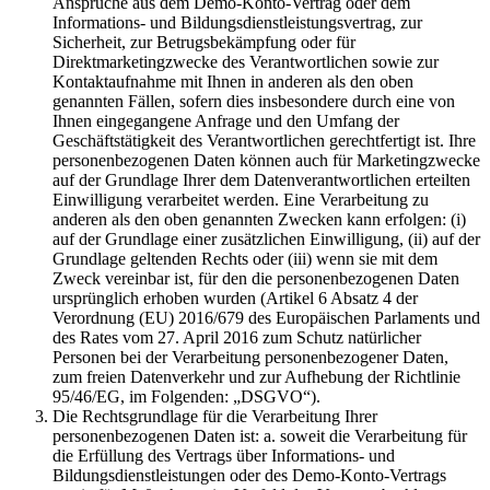
Ansprüche aus dem Demo-Konto-Vertrag oder dem
Informations- und Bildungsdienstleistungsvertrag, zur
Sicherheit, zur Betrugsbekämpfung oder für
Direktmarketingzwecke des Verantwortlichen sowie zur
Kontaktaufnahme mit Ihnen in anderen als den oben
genannten Fällen, sofern dies insbesondere durch eine von
Ihnen eingegangene Anfrage und den Umfang der
Geschäftstätigkeit des Verantwortlichen gerechtfertigt ist. Ihre
personenbezogenen Daten können auch für Marketingzwecke
auf der Grundlage Ihrer dem Datenverantwortlichen erteilten
Einwilligung verarbeitet werden. Eine Verarbeitung zu
anderen als den oben genannten Zwecken kann erfolgen: (i)
auf der Grundlage einer zusätzlichen Einwilligung, (ii) auf der
Grundlage geltenden Rechts oder (iii) wenn sie mit dem
Zweck vereinbar ist, für den die personenbezogenen Daten
ursprünglich erhoben wurden (Artikel 6 Absatz 4 der
Verordnung (EU) 2016/679 des Europäischen Parlaments und
des Rates vom 27. April 2016 zum Schutz natürlicher
Personen bei der Verarbeitung personenbezogener Daten,
zum freien Datenverkehr und zur Aufhebung der Richtlinie
95/46/EG, im Folgenden: „DSGVO“).
Die Rechtsgrundlage für die Verarbeitung Ihrer
personenbezogenen Daten ist: a. soweit die Verarbeitung für
die Erfüllung des Vertrags über Informations- und
Bildungsdienstleistungen oder des Demo-Konto-Vertrags