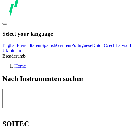
Select your language
English
French
Italian
Spanish
German
Portuguese
Dutch
Czech
Latvian
L
Ukrainian
Breadcrumb
Home
Nach Instrumenten suchen
SOITEC