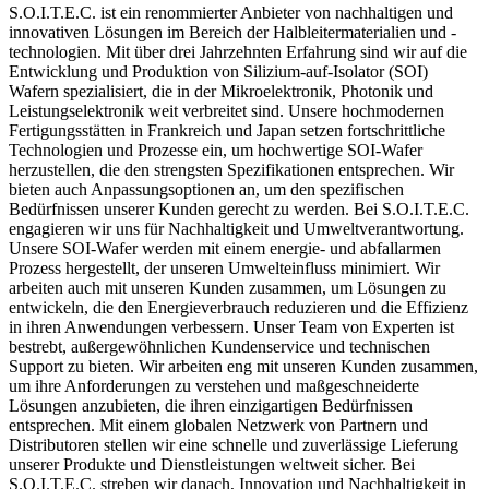
S.O.I.T.E.C. ist ein renommierter Anbieter von nachhaltigen und
innovativen Lösungen im Bereich der Halbleitermaterialien und -
technologien. Mit über drei Jahrzehnten Erfahrung sind wir auf die
Entwicklung und Produktion von Silizium-auf-Isolator (SOI)
Wafern spezialisiert, die in der Mikroelektronik, Photonik und
Leistungselektronik weit verbreitet sind. Unsere hochmodernen
Fertigungsstätten in Frankreich und Japan setzen fortschrittliche
Technologien und Prozesse ein, um hochwertige SOI-Wafer
herzustellen, die den strengsten Spezifikationen entsprechen. Wir
bieten auch Anpassungsoptionen an, um den spezifischen
Bedürfnissen unserer Kunden gerecht zu werden. Bei S.O.I.T.E.C.
engagieren wir uns für Nachhaltigkeit und Umweltverantwortung.
Unsere SOI-Wafer werden mit einem energie- und abfallarmen
Prozess hergestellt, der unseren Umwelteinfluss minimiert. Wir
arbeiten auch mit unseren Kunden zusammen, um Lösungen zu
entwickeln, die den Energieverbrauch reduzieren und die Effizienz
in ihren Anwendungen verbessern. Unser Team von Experten ist
bestrebt, außergewöhnlichen Kundenservice und technischen
Support zu bieten. Wir arbeiten eng mit unseren Kunden zusammen,
um ihre Anforderungen zu verstehen und maßgeschneiderte
Lösungen anzubieten, die ihren einzigartigen Bedürfnissen
entsprechen. Mit einem globalen Netzwerk von Partnern und
Distributoren stellen wir eine schnelle und zuverlässige Lieferung
unserer Produkte und Dienstleistungen weltweit sicher. Bei
S.O.I.T.E.C. streben wir danach, Innovation und Nachhaltigkeit in