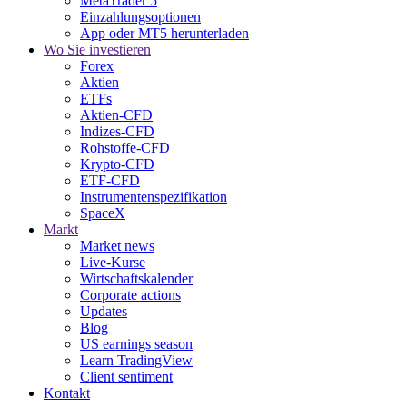
MetaTrader 5
Einzahlungsoptionen
App oder MT5 herunterladen
Wo Sie investieren
Forex
Aktien
ETFs
Aktien-CFD
Indizes-CFD
Rohstoffe-CFD
Krypto-CFD
ETF-CFD
Instrumentenspezifikation
SpaceX
Markt
Market news
Live-Kurse
Wirtschaftskalender
Corporate actions
Updates
Blog
US earnings season
Learn TradingView
Client sentiment
Kontakt