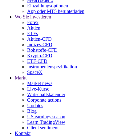
MetaTrader 5
Einzahlungsoptionen
App oder MT5 herunterladen
Wo Sie investieren
Forex
Aktien
ETFs
Aktien-CFD
Indizes-CFD
Rohstoffe-CFD
Krypto-CFD
ETF-CFD
Instrumentenspezifikation
SpaceX
Markt
Market news
Live-Kurse
Wirtschaftskalender
Corporate actions
Updates
Blog
US earnings season
Learn TradingView
Client sentiment
Kontakt