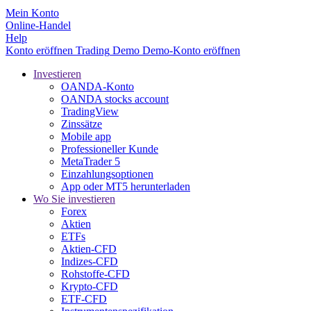
Mein Konto
Online-Handel
Help
Konto eröffnen
Trading
Demo
Demo-Konto eröffnen
Investieren
OANDA-Konto
OANDA stocks account
TradingView
Zinssätze
Mobile app
Professioneller Kunde
MetaTrader 5
Einzahlungsoptionen
App oder MT5 herunterladen
Wo Sie investieren
Forex
Aktien
ETFs
Aktien-CFD
Indizes-CFD
Rohstoffe-CFD
Krypto-CFD
ETF-CFD