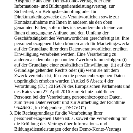
Ansprüche aus dem Demo-Konto-Vertrag oder dem
Informations- und Bildungsdienstleistungsvertrag, zur
Sicherheit, zur Betrugsbekämpfung oder für
Direktmarketingzwecke des Verantwortlichen sowie zur
Kontaktaufnahme mit Ihnen in anderen als den oben
genannten Fällen, sofern dies insbesondere durch eine von
Ihnen eingegangene Anfrage und den Umfang der
Geschäftstätigkeit des Verantwortlichen gerechtfertigt ist. Ihre
personenbezogenen Daten können auch für Marketingzwecke
auf der Grundlage Ihrer dem Datenverantwortlichen erteilten
Einwilligung verarbeitet werden. Eine Verarbeitung zu
anderen als den oben genannten Zwecken kann erfolgen: (i)
auf der Grundlage einer zusätzlichen Einwilligung, (ii) auf der
Grundlage geltenden Rechts oder (iii) wenn sie mit dem
Zweck vereinbar ist, für den die personenbezogenen Daten
ursprünglich erhoben wurden (Artikel 6 Absatz 4 der
Verordnung (EU) 2016/679 des Europäischen Parlaments und
des Rates vom 27. April 2016 zum Schutz natürlicher
Personen bei der Verarbeitung personenbezogener Daten,
zum freien Datenverkehr und zur Aufhebung der Richtlinie
95/46/EG, im Folgenden: „DSGVO“).
Die Rechtsgrundlage für die Verarbeitung Ihrer
personenbezogenen Daten ist: a. soweit die Verarbeitung für
die Erfüllung des Vertrags über Informations- und
Bildungsdienstleistungen oder des Demo-Konto-Vertrags