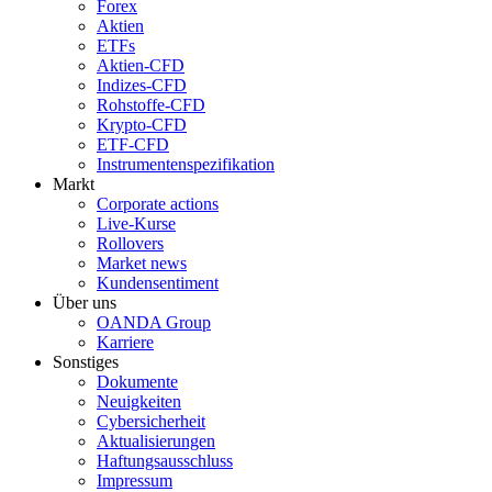
Forex
Aktien
ETFs
Aktien-CFD
Indizes-CFD
Rohstoffe-CFD
Krypto-CFD
ETF-CFD
Instrumentenspezifikation
Markt
Corporate actions
Live-Kurse
Rollovers
Market news
Kundensentiment
Über uns
OANDA Group
Karriere
Sonstiges
Dokumente
Neuigkeiten
Cybersicherheit
Aktualisierungen
Haftungsausschluss
Impressum