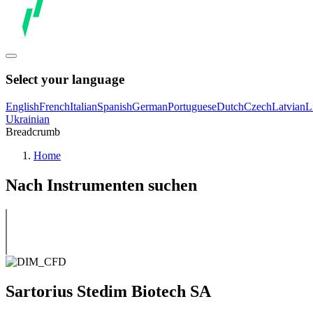
Select your language
English
French
Italian
Spanish
German
Portuguese
Dutch
Czech
Latvian
L
Ukrainian
Breadcrumb
Home
Nach Instrumenten suchen
Sartorius Stedim Biotech SA