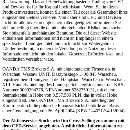
Risikowarnung: Das auf Hebelwirkung basierte Trading von CFD
und Devisen ist für Ihr Kapital hoch riskant. Wenn Sie in dieses
Produkt investieren, können Sie einen Teil oder die Gesamtheit Ihres
eingezahlten Geldes verlieren. Von daher sind CFD und Devisen
nicht für alle Investoren gleichermaßen geeignet. Informieren Sie
sich unbedingt über die damit einhergehenden Risiken und suchen
Sie nötigenfalls unabhängige Beratung. Die auf dieser Website
enthaltenen Informationen sind nicht an Empfänger in einem
spezifischen Land gerichtet und auch nicht zur Weitergabe in
Länder bestimmt, in denen die Verteilung oder Nutzung dieser
Informationen nicht mit den lokalen Gesetzen, Erfordernissen und
Vorschriften vereinbar wäre.
OANDA TMS Brokers S.A. mit eingetragenem Firmensitz in
Warschau, Warsaw UNIT, Daszyńskiego 1, 00-843 Warschau,
registriert beim Landgericht der Hauptstadt Warschau in Warschau,
XIII. Handelsabteilung des Landesgerichtsregisters unter der KRS-
Nummer 0000204776, NIP-Nummer 5262759131, mit einem
Stammkapital in Höhe von 3.537,560 PLN, das in voller Höhe
eingezahlt ist. Die OANDA TMS Brokers S.A. unterliegt der
Kontrolle durch die polnische Finanzaufsichtsbehörde auf Basis
einer Genehmigung von 26. April 2004 (KPWiG-4021-54-1/2004).
Der Aktienservice Stocks wird im Cross-Selling zusammen mit
dem CFD-Service angeboten. Ausführliche Informationen zu