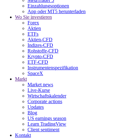
MetaTrader 5
Einzahlungsoptionen
App oder MT5 herunterladen
Wo Sie investieren
Forex
Aktien
ETFs
Aktien-CFD
Indizes-CFD
Rohstoffe-CFD
Krypto-CFD
ETF-CFD
Instrumentenspezifikation
SpaceX
Markt
Market news
Live-Kurse
Wirtschaftskalender
Corporate actions
Updates
Blog
US earnings season
Learn TradingView
Client sentiment
Kontakt