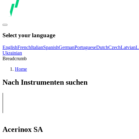
Select your language
English
French
Italian
Spanish
German
Portuguese
Dutch
Czech
Latvian
L
Ukrainian
Breadcrumb
Home
Nach Instrumenten suchen
Acerinox SA