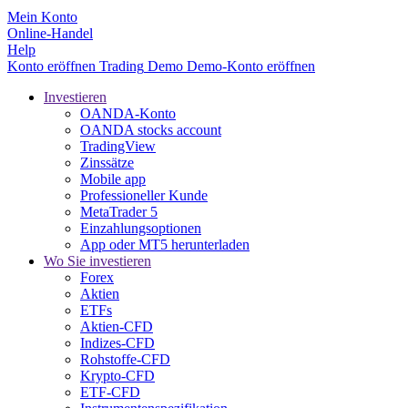
Mein Konto
Online-Handel
Help
Konto eröffnen
Trading
Demo
Demo-Konto eröffnen
Investieren
OANDA-Konto
OANDA stocks account
TradingView
Zinssätze
Mobile app
Professioneller Kunde
MetaTrader 5
Einzahlungsoptionen
App oder MT5 herunterladen
Wo Sie investieren
Forex
Aktien
ETFs
Aktien-CFD
Indizes-CFD
Rohstoffe-CFD
Krypto-CFD
ETF-CFD