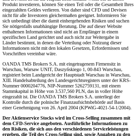
Produkt investieren, können Sie einen Teil oder die Gesamtheit Ihres
eingezahlten Geldes verlieren. Von daher sind CFD und Devisen
nicht für alle Investoren gleichermaßen geeignet. Informieren Sie
sich unbedingt über die damit einhergehenden Risiken und suchen
Sie nötigenfalls unabhängige Beratung. Die auf dieser Website
enthaltenen Informationen sind nicht an Empfänger in einem
spezifischen Land gerichtet und auch nicht zur Weitergabe in
Länder bestimmt, in denen die Verteilung oder Nutzung dieser
Informationen nicht mit den lokalen Gesetzen, Erfordernissen und
Vorschriften vereinbar wäre.
OANDA TMS Brokers S.A. mit eingetragenem Firmensitz in
Warschau, Warsaw UNIT, Daszyńskiego 1, 00-843 Warschau,
registriert beim Landgericht der Hauptstadt Warschau in Warschau,
XIII. Handelsabteilung des Landesgerichtsregisters unter der KRS-
Nummer 0000204776, NIP-Nummer 5262759131, mit einem
Stammkapital in Höhe von 3.537,560 PLN, das in voller Höhe
eingezahlt ist. Die OANDA TMS Brokers S.A. unterliegt der
Kontrolle durch die polnische Finanzaufsichtsbehörde auf Basis
einer Genehmigung von 26. April 2004 (KPWiG-4021-54-1/2004).
Der Aktienservice Stocks wird im Cross-Selling zusammen mit
dem CFD-Service angeboten. Ausführliche Informationen zu
den Risiken, die sich aus den verschiedenen Serviceleistungen
ergeben, die Teil des Cross-Selling sind, sowie Angaben zu den