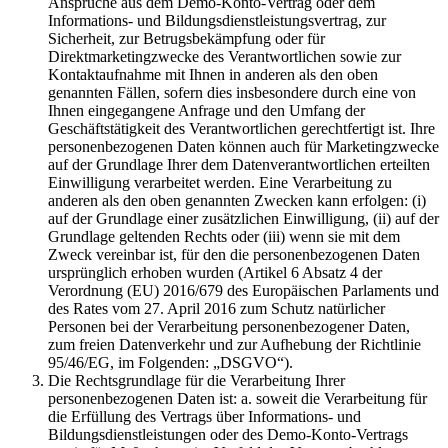
Ansprüche aus dem Demo-Konto-Vertrag oder dem
Informations- und Bildungsdienstleistungsvertrag, zur
Sicherheit, zur Betrugsbekämpfung oder für
Direktmarketingzwecke des Verantwortlichen sowie zur
Kontaktaufnahme mit Ihnen in anderen als den oben
genannten Fällen, sofern dies insbesondere durch eine von
Ihnen eingegangene Anfrage und den Umfang der
Geschäftstätigkeit des Verantwortlichen gerechtfertigt ist. Ihre
personenbezogenen Daten können auch für Marketingzwecke
auf der Grundlage Ihrer dem Datenverantwortlichen erteilten
Einwilligung verarbeitet werden. Eine Verarbeitung zu
anderen als den oben genannten Zwecken kann erfolgen: (i)
auf der Grundlage einer zusätzlichen Einwilligung, (ii) auf der
Grundlage geltenden Rechts oder (iii) wenn sie mit dem
Zweck vereinbar ist, für den die personenbezogenen Daten
ursprünglich erhoben wurden (Artikel 6 Absatz 4 der
Verordnung (EU) 2016/679 des Europäischen Parlaments und
des Rates vom 27. April 2016 zum Schutz natürlicher
Personen bei der Verarbeitung personenbezogener Daten,
zum freien Datenverkehr und zur Aufhebung der Richtlinie
95/46/EG, im Folgenden: „DSGVO“).
Die Rechtsgrundlage für die Verarbeitung Ihrer
personenbezogenen Daten ist: a. soweit die Verarbeitung für
die Erfüllung des Vertrags über Informations- und
Bildungsdienstleistungen oder des Demo-Konto-Vertrags