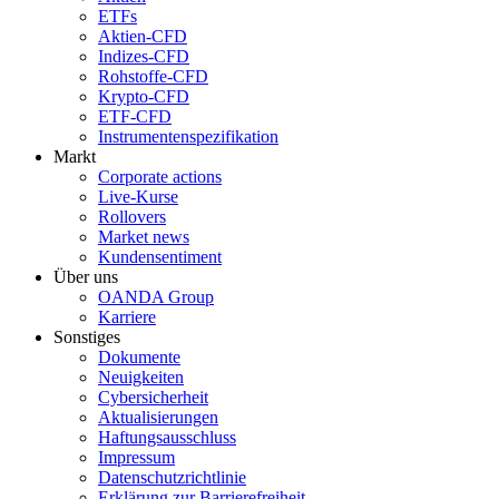
ETFs
Aktien-CFD
Indizes-CFD
Rohstoffe-CFD
Krypto-CFD
ETF-CFD
Instrumentenspezifikation
Markt
Corporate actions
Live-Kurse
Rollovers
Market news
Kundensentiment
Über uns
OANDA Group
Karriere
Sonstiges
Dokumente
Neuigkeiten
Cybersicherheit
Aktualisierungen
Haftungsausschluss
Impressum
Datenschutzrichtlinie
Erklärung zur Barrierefreiheit