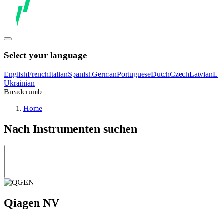
Select your language
English
French
Italian
Spanish
German
Portuguese
Dutch
Czech
Latvian
L
Ukrainian
Breadcrumb
Home
Nach Instrumenten suchen
Qiagen NV