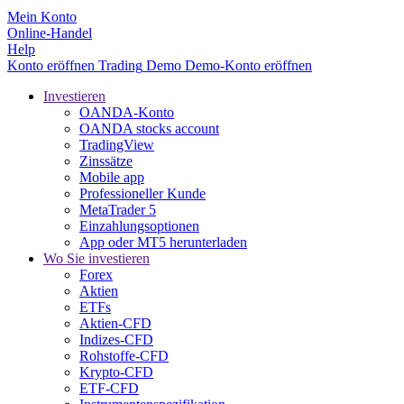
Mein Konto
Online-Handel
Help
Konto eröffnen
Trading
Demo
Demo-Konto eröffnen
Investieren
OANDA-Konto
OANDA stocks account
TradingView
Zinssätze
Mobile app
Professioneller Kunde
MetaTrader 5
Einzahlungsoptionen
App oder MT5 herunterladen
Wo Sie investieren
Forex
Aktien
ETFs
Aktien-CFD
Indizes-CFD
Rohstoffe-CFD
Krypto-CFD
ETF-CFD