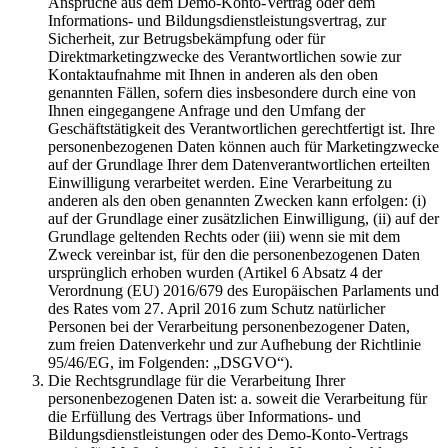
Ansprüche aus dem Demo-Konto-Vertrag oder dem
Informations- und Bildungsdienstleistungsvertrag, zur
Sicherheit, zur Betrugsbekämpfung oder für
Direktmarketingzwecke des Verantwortlichen sowie zur
Kontaktaufnahme mit Ihnen in anderen als den oben
genannten Fällen, sofern dies insbesondere durch eine von
Ihnen eingegangene Anfrage und den Umfang der
Geschäftstätigkeit des Verantwortlichen gerechtfertigt ist. Ihre
personenbezogenen Daten können auch für Marketingzwecke
auf der Grundlage Ihrer dem Datenverantwortlichen erteilten
Einwilligung verarbeitet werden. Eine Verarbeitung zu
anderen als den oben genannten Zwecken kann erfolgen: (i)
auf der Grundlage einer zusätzlichen Einwilligung, (ii) auf der
Grundlage geltenden Rechts oder (iii) wenn sie mit dem
Zweck vereinbar ist, für den die personenbezogenen Daten
ursprünglich erhoben wurden (Artikel 6 Absatz 4 der
Verordnung (EU) 2016/679 des Europäischen Parlaments und
des Rates vom 27. April 2016 zum Schutz natürlicher
Personen bei der Verarbeitung personenbezogener Daten,
zum freien Datenverkehr und zur Aufhebung der Richtlinie
95/46/EG, im Folgenden: „DSGVO“).
Die Rechtsgrundlage für die Verarbeitung Ihrer
personenbezogenen Daten ist: a. soweit die Verarbeitung für
die Erfüllung des Vertrags über Informations- und
Bildungsdienstleistungen oder des Demo-Konto-Vertrags