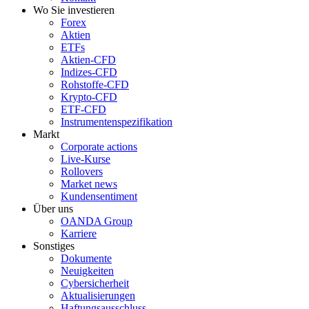
Wo Sie investieren
Forex
Aktien
ETFs
Aktien-CFD
Indizes-CFD
Rohstoffe-CFD
Krypto-CFD
ETF-CFD
Instrumentenspezifikation
Markt
Corporate actions
Live-Kurse
Rollovers
Market news
Kundensentiment
Über uns
OANDA Group
Karriere
Sonstiges
Dokumente
Neuigkeiten
Cybersicherheit
Aktualisierungen
Haftungsausschluss