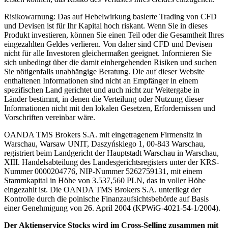
Risikowarnung: Das auf Hebelwirkung basierte Trading von CFD
und Devisen ist für Ihr Kapital hoch riskant. Wenn Sie in dieses
Produkt investieren, können Sie einen Teil oder die Gesamtheit Ihres
eingezahlten Geldes verlieren. Von daher sind CFD und Devisen
nicht für alle Investoren gleichermaßen geeignet. Informieren Sie
sich unbedingt über die damit einhergehenden Risiken und suchen
Sie nötigenfalls unabhängige Beratung. Die auf dieser Website
enthaltenen Informationen sind nicht an Empfänger in einem
spezifischen Land gerichtet und auch nicht zur Weitergabe in
Länder bestimmt, in denen die Verteilung oder Nutzung dieser
Informationen nicht mit den lokalen Gesetzen, Erfordernissen und
Vorschriften vereinbar wäre.
OANDA TMS Brokers S.A. mit eingetragenem Firmensitz in
Warschau, Warsaw UNIT, Daszyńskiego 1, 00-843 Warschau,
registriert beim Landgericht der Hauptstadt Warschau in Warschau,
XIII. Handelsabteilung des Landesgerichtsregisters unter der KRS-
Nummer 0000204776, NIP-Nummer 5262759131, mit einem
Stammkapital in Höhe von 3.537,560 PLN, das in voller Höhe
eingezahlt ist. Die OANDA TMS Brokers S.A. unterliegt der
Kontrolle durch die polnische Finanzaufsichtsbehörde auf Basis
einer Genehmigung von 26. April 2004 (KPWiG-4021-54-1/2004).
Der Aktienservice Stocks wird im Cross-Selling zusammen mit