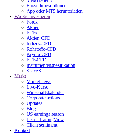
MetaTrader 5
Einzahlungsoptionen
App oder MT5 herunterladen
Wo Sie investieren
Forex
Aktien
ETFs
Aktien-CFD
Indizes-CFD
Rohstoffe-CFD
Krypto-CFD
ETF-CFD
Instrumentenspezifikation
SpaceX
Markt
Market news
Live-Kurse
Wirtschaftskalender
Corporate actions
Updates
Blog
US earnings season
Learn TradingView
Client sentiment
Kontakt