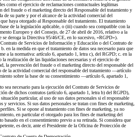
ales como el ejercicio de reclamaciones contractuales legítimas
 del fraude o el marketing directo del Responsable del tratamiento y
da de su parte y por el alcance de la actividad comercial del
 que haya otorgado al Responsable del tratamiento. El tratamiento
 base de la legislación aplicable, o (iii) cuando sea compatible con la
amento Europeo y del Consejo, de 27 de abril de 2016, relativo a la
l que se deroga la Directiva 95/46/CE, en lo sucesivo, «RGPD»).
del Contrato de Servicios de Información y Educación o del Contrato de
b. en la medida en que el tratamiento de datos sea necesario para que
me a la normativa: artículo 6, apartado 1, letra c), del RGPD; c. en la
la realización de las liquidaciones necesarias y el ejercicio de
 la prevención del fraude o el marketing directo del responsable del
to de la actividad comercial del responsable del tratamiento —artículo
tamiento sobre la base de su consentimiento —artículo 6, apartado 1,
nto sea necesario para la ejecución del Contrato de Servicios de
ión de dichos contratos (artículo 6, apartado 1, letra b) del RGPD),
tuación particular, al uso de sus datos personales si el responsable
s y servicios. Si sus datos personales se tratan con fines de marketing,
erfiles. Si se opone al tratamiento con fines de marketing, ya no
miento, en particular el otorgado para los fines de marketing del
nto basado en el consentimiento previo a su retirada. Si considera que
petente, es decir, ante el Presidente de la Oficina de Protección de
el Contrato de Cuenta de Demostración.