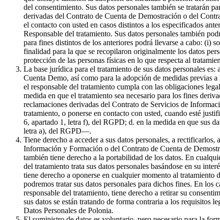
del consentimiento. Sus datos personales también se tratarán par
derivadas del Contrato de Cuenta de Demostración o del Contrat
el contacto con usted en casos distintos a los especificados ante
Responsable del tratamiento. Sus datos personales también podr
para fines distintos de los anteriores podrá llevarse a cabo: (i) 
finalidad para la que se recopilaron originalmente los datos pe
protección de las personas físicas en lo que respecta al tratami
La base jurídica para el tratamiento de sus datos personales es:
Cuenta Demo, así como para la adopción de medidas previas a la 
el responsable del tratamiento cumpla con las obligaciones legale
medida en que el tratamiento sea necesario para los fines derivad
reclamaciones derivadas del Contrato de Servicios de Informaci
tratamiento, o ponerse en contacto con usted, cuando esté justif
6, apartado 1, letra f), del RGPD; d. en la medida en que sus da
letra a), del RGPD—.
Tiene derecho a acceder a sus datos personales, a rectificarlos, 
Información y Formación o del Contrato de Cuenta de Demostració
también tiene derecho a la portabilidad de los datos. En cualqui
del tratamiento trata sus datos personales basándose en su inter
tiene derecho a oponerse en cualquier momento al tratamiento de
podremos tratar sus datos personales para dichos fines. En los c
responsable del tratamiento, tiene derecho a retirar su consenti
sus datos se están tratando de forma contraria a los requisitos l
Datos Personales de Polonia.
El suministro de datos es voluntario, pero necesario para la f