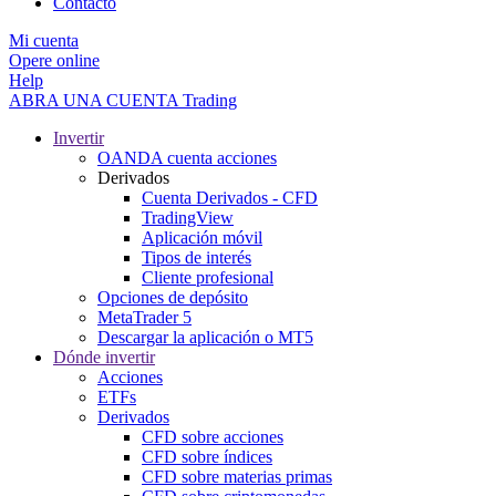
Contacto
Mi cuenta
Opere online
Help
ABRA UNA CUENTA
Trading
Invertir
OANDA cuenta acciones
Derivados
Cuenta Derivados - CFD
TradingView
Aplicación móvil
Tipos de interés
Cliente profesional
Opciones de depósito
MetaTrader 5
Descargar la aplicación o MT5
Dónde invertir
Acciones
ETFs
Derivados
CFD sobre acciones
CFD sobre índices
CFD sobre materias primas