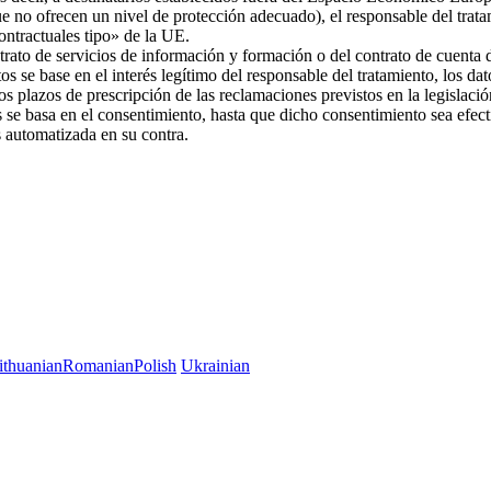
ue no ofrecen un nivel de protección adecuado), el responsable del trat
 contractuales tipo» de la UE.
trato de servicios de información y formación o del contrato de cuenta d
os se base en el interés legítimo del responsable del tratamiento, los da
 los plazos de prescripción de las reclamaciones previstos en la legislac
es se basa en el consentimiento, hasta que dicho consentimiento sea efec
es automatizada en su contra.
ithuanian
Romanian
Polish
Ukrainian