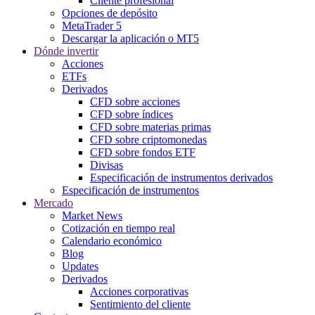
Cliente profesional
Opciones de depósito
MetaTrader 5
Descargar la aplicación o MT5
Dónde invertir
Acciones
ETFs
Derivados
CFD sobre acciones
CFD sobre índices
CFD sobre materias primas
CFD sobre criptomonedas
CFD sobre fondos ETF
Divisas
Especificación de instrumentos derivados
Especificación de instrumentos
Mercado
Market News
Cotización en tiempo real
Calendario económico
Blog
Updates
Derivados
Acciones corporativas
Sentimiento del cliente