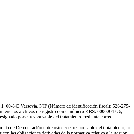
, 00-843 Varsovia, NIP (Número de identificación fiscal): 526-275-
, mantiene los archivos de registro con el número KRS: 0000204776,
esignado por el responsable del tratamiento mediante correo
uenta de Demostración entre usted y el responsable del tratamiento, lo
 con las obligaciones derivadas de la normativa relativa a la gestión