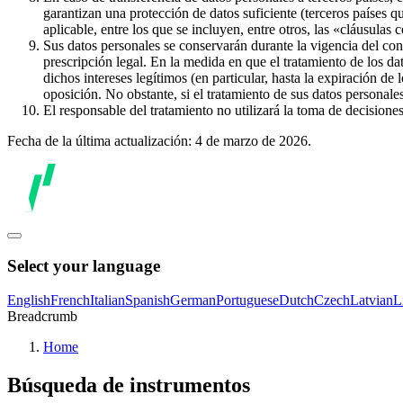
garantizan una protección de datos suficiente (terceros países q
aplicable, entre los que se incluyen, entre otros, las «cláusulas
Sus datos personales se conservarán durante la vigencia del con
prescripción legal. En la medida en que el tratamiento de los dat
dichos intereses legítimos (en particular, hasta la expiración de
oposición. No obstante, si el tratamiento de sus datos personal
El responsable del tratamiento no utilizará la toma de decision
Fecha de la última actualización: 4 de marzo de 2026.
Select your language
English
French
Italian
Spanish
German
Portuguese
Dutch
Czech
Latvian
L
Breadcrumb
Home
Búsqueda de instrumentos