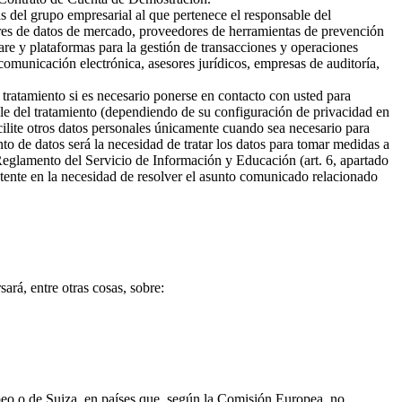
s del grupo empresarial al que pertenece el responsable del
ores de datos de mercado, proveedores de herramientas de prevención
are y plataformas para la gestión de transacciones y operaciones
omunicación electrónica, asesores jurídicos, empresas de auditoría,
 tratamiento si es necesario ponerse en contacto con usted para
ble del tratamiento (dependiendo de su configuración de privacidad en
cilite otros datos personales únicamente cuando sea necesario para
ento de datos será la necesidad de tratar los datos para tomar medidas a
 Reglamento del Servicio de Información y Educación (art. 6, apartado
sistente en la necesidad de resolver el asunto comunicado relacionado
ará, entre otras cosas, sobre:
opeo o de Suiza, en países que, según la Comisión Europea, no