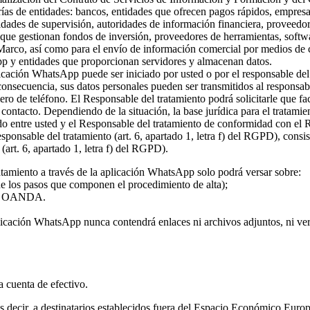
rías de entidades: bancos, entidades que ofrecen pagos rápidos, empresa
ridades de supervisión, autoridades de información financiera, proveed
s que gestionan fondos de inversión, proveedores de herramientas, softw
 Marco, así como para el envío de información comercial por medios de c
pp y entidades que proporcionan servidores y almacenan datos.
plicación WhatsApp puede ser iniciado por usted o por el responsable del
 consecuencia, sus datos personales pueden ser transmitidos al responsa
ro de teléfono. El Responsable del tratamiento podrá solicitarle que fa
l contacto. Dependiendo de la situación, la base jurídica para el tratami
rdo entre usted y el Responsable del tratamiento de conformidad con el
 responsable del tratamiento (art. 6, apartado 1, letra f) del RGPD), con
(art. 6, apartado 1, letra f) del RGPD).
atamiento a través de la aplicación WhatsApp solo podrá versar sobre:
 de los pasos que componen el procedimiento de alta);
o de OANDA.
licación WhatsApp nunca contendrá enlaces ni archivos adjuntos, ni vers
la cuenta de efectivo.
 es decir, a destinatarios establecidos fuera del Espacio Económico Eur