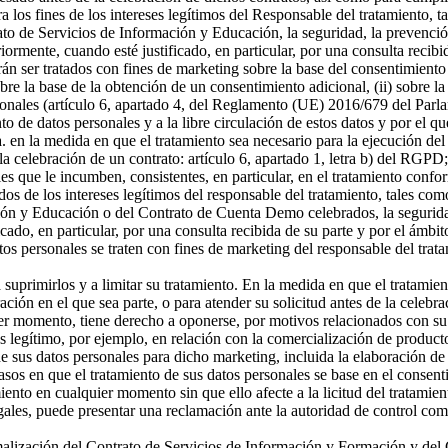
a los fines de los intereses legítimos del Responsable del tratamiento, t
o de Servicios de Información y Educación, la seguridad, la prevención
riormente, cuando esté justificado, en particular, por una consulta recibi
án ser tratados con fines de marketing sobre la base del consentimiento
sobre la base de la obtención de un consentimiento adicional, (ii) sobre la
rsonales (artículo 6, apartado 4, del Reglamento (UE) 2016/679 del Parl
ento de datos personales y a la libre circulación de estos datos y por e
 a. en la medida en que el tratamiento sea necesario para la ejecución 
celebración de un contrato: artículo 6, apartado 1, letra b) del RGPD; 
s que le incumben, consistentes, en particular, en el tratamiento confor
os de los intereses legítimos del responsable del tratamiento, tales como 
ón y Educación o del Contrato de Cuenta Demo celebrados, la seguridad,
icado, en particular, por una consulta recibida de su parte y por el ámbi
tos personales se traten con fines de marketing del responsable del tra
a suprimirlos y a limitar su tratamiento. En la medida en que el tratamie
n en el que sea parte, o para atender su solicitud antes de la celebrac
er momento, tiene derecho a oponerse, por motivos relacionados con su si
és legítimo, por ejemplo, en relación con la comercialización de producto
 sus datos personales para dicho marketing, incluida la elaboración de p
asos en que el tratamiento de sus datos personales se base en el consenti
miento en cualquier momento sin que ello afecte a la licitud del tratamie
egales, puede presentar una reclamación ante la autoridad de control com
ormalización del Contrato de Servicios de Información y Formación y d