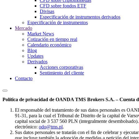
CFD sobre criptomonedas
CFD sobre fondos ETF
Divisas
Especificación de instrumentos derivados
Especificación de instrumentos
Mercado
Market News
Cotización en tiempo real
Calendario económico
Blog
Updates
Derivados
Acciones corporativas
Sentimiento del cliente
Contacto
Política de privacidad de OANDA TMS Brokers S.A. – Cuenta de
El responsable del tratamiento de sus datos personales es OA
91-31, para la cual el Tribunal de Distrito de la capital de Va
capital social de 3 537 560 PLN (integralmente desembolsado). 
electrónico:
odo@tms.pl
.
Sus datos personales se tratarán con el fin de celebrar y ejecut
que incluye también la adopción de medidas a petición del intere