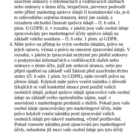
uzavřené smlouvy o informačních a vzdělávacích službách
nebo smlouvy o demo účtu, bezpečnost, prevence podvodů
nebo přímý marketing správce údajů či kontaktování vás, je-li
to odůvodněno zejména dotazem, který jste zaslali, a
rozsahem obchodní činnosti správce údajů – čl. 6 odst. 1
písm. f) GDPR; d. v rozsahu, v jakém jsou vaše osobní údaje
zpracovávány pro marketingové účely správce údajů na
základě vašeho souhlasu – čl. 6 odst. 1 písm. a) GDPR.
Máte právo na přístup ke svým osobním údajům, právo na
jejich opravu, výmaz a právo na omezení zpracování údajů. V
rozsahu, v jakém je zpracování nezbytné pro plnění smlouvy
o poskytování informačních a vzdělávacích služeb nebo
smlouvy o demo účtu, jejíž jste smluvní stranou, nebo pro
přijetí opatření na základě vaší žádosti před uzavřením těchto
smluv (čl. 6 odst. 1 písm. b) GDPR), máte rovněž právo na
přenos údajů. Kdykoli máte právo vznést námitku z důvodů
týkajících se vaší konkrétní situace proti použití vašich
osobních údajů, pokud správce údajů zpracovává vaše osobní
údaje na základě svého oprávněného zájmu, např. v
souvislosti s marketingem produktů a služeb. Pokud jsou vaše
osobní údaje zpracovávány pro marketingové účely, máte
právo kdykoli vznést námitku proti zpracování vašich
osobních údajů pro takový marketing, včetně profilování.
Pokud vznesete námitku proti zpracování pro marketingové
účely, nebudeme již moci vaše osobní údaje pro tyto účely