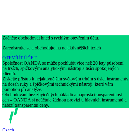
Začněte obchodovat hned s rychlým otevřením účtu.
Zaregistrujte se a obchodujte na nejaktivnějších trzích
OTEVŘÍT ÚČET
Společnost OANDA se může pochlubit více než 20 lety působení
na trzích, špičkovými analytickými nástroji a tisíci spokojených
klientů.
Získejte přístup k nejaktivnějším světovým trhům s tisíci instrumenty
na dosah ruky a špičkovými technickými nástroji, které vám
pomohou při analýze.
Obchodování bez zbytečných nákladů a naprostá transparentnost
cen – OANDA si neúčtuje žádnou provizi u hlavních instrumentů a
nabízí transparentní ceny.
Czech