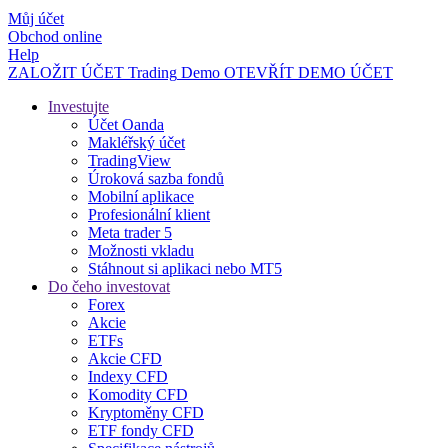
Můj účet
Obchod online
Help
ZALOŽIT ÚČET
Trading
Demo
OTEVŘÍT DEMO ÚČET
Investujte
Účet Oanda
Makléřský účet
TradingView
Úroková sazba fondů
Mobilní aplikace
Profesionální klient
Meta trader 5
Možnosti vkladu
Stáhnout si aplikaci nebo MT5
Do čeho investovat
Forex
Akcie
ETFs
Akcie CFD
Indexy CFD
Komodity CFD
Kryptoměny CFD
ETF fondy CFD