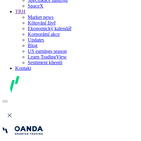
Specifikace nástrojů
SpaceX
TRH
Market news
Kótování živě
Ekonomický kalendář
Korporátní akce
Updates
Blog
US earnings season
Learn TradingView
Sentiment klientů
Kontakt