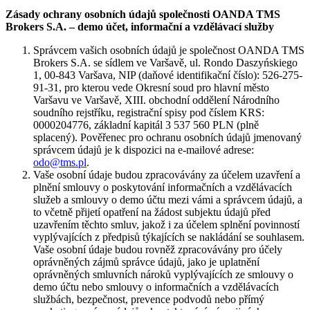
Zásady ochrany osobních údajů společnosti OANDA TMS
Brokers S.A. – demo účet, informační a vzdělávací služby
Správcem vašich osobních údajů je společnost OANDA TMS
Brokers S.A. se sídlem ve Varšavě, ul. Rondo Daszyńskiego
1, 00-843 Varšava, NIP (daňové identifikační číslo): 526-275-
91-31, pro kterou vede Okresní soud pro hlavní město
Varšavu ve Varšavě, XIII. obchodní oddělení Národního
soudního rejstříku, registrační spisy pod číslem KRS:
0000204776, základní kapitál 3 537 560 PLN (plně
splacený). Pověřenec pro ochranu osobních údajů jmenovaný
správcem údajů je k dispozici na e-mailové adrese:
odo@tms.pl
.
Vaše osobní údaje budou zpracovávány za účelem uzavření a
plnění smlouvy o poskytování informačních a vzdělávacích
služeb a smlouvy o demo účtu mezi vámi a správcem údajů, a
to včetně přijetí opatření na žádost subjektu údajů před
uzavřením těchto smluv, jakož i za účelem splnění povinností
vyplývajících z předpisů týkajících se nakládání se souhlasem.
Vaše osobní údaje budou rovněž zpracovávány pro účely
oprávněných zájmů správce údajů, jako je uplatnění
oprávněných smluvních nároků vyplývajících ze smlouvy o
demo účtu nebo smlouvy o informačních a vzdělávacích
službách, bezpečnost, prevence podvodů nebo přímý