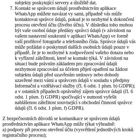
subjekty poskytující servery a úložiště dat.
Kontakt se správcem údajů prostřednictvím aplikace
WhatsApp můžete navázat vy sami, případně vás může
kontaktovat správce údajů, pokud je to nezbytné k dokončení
procesu otevření účtu (živého účtu). V důsledku toho mohou
být vaše osobní údaje předány správci údajů (v závislosti na
vašem nastavení soukromí v aplikaci WhatsApp) ve formě
vaší profilové fotografie a telefonního čísla. Správce údajů vás
může požádat o poskytnutí dalších osobních údajů pouze v
případě, že je to nezbytné k zodpovězení vašeho dotazu nebo
k vyřízení záležitosti, které se kontakt týká. V závislosti na
situaci bude právním základem pro zpracování údajů
nezbytnost zpracování za účelem přijetí opatření na žádost
subjektu údajů před uzavřením smlouvy nebo dohody
uzavřené mezi vámi a správcem údajů v souladu s předpisy
Informační a vzdělávací služby (čl. 6 odst. 1 písm. b) GDPR);
a v ostatních případech oprávněný zájem správce údajů (čl. 6
odst. 1 písm. f) GDPR) spočívající v nutnosti vyřešit
nahlášenou záležitost související s obchodní činností správce
údajů (čl. 6 odst. 1 písm. f) GDPR).
Z bezpečnostních důvodů se komunikace se správcem údajů
prostřednictvím aplikace WhatsApp může týkat výhradně:
a) podpory při procesu otevření účtu (vysvětlení jednotlivých kroků
registračního procesu);