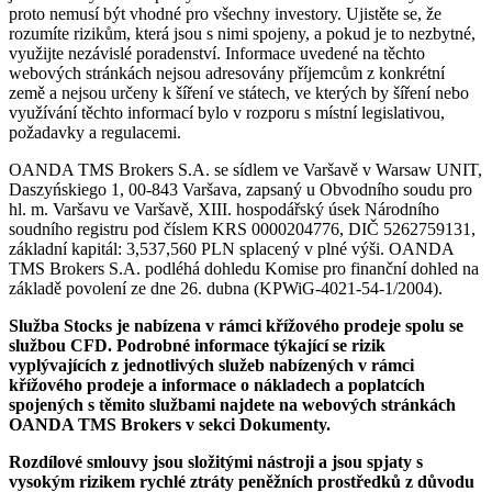
proto nemusí být vhodné pro všechny investory. Ujistěte se, že
rozumíte rizikům, která jsou s nimi spojeny, a pokud je to nezbytné,
využijte nezávislé poradenství. Informace uvedené na těchto
webových stránkách nejsou adresovány příjemcům z konkrétní
země a nejsou určeny k šíření ve státech, ve kterých by šíření nebo
využívání těchto informací bylo v rozporu s místní legislativou,
požadavky a regulacemi.
OANDA TMS Brokers S.A. se sídlem ve Varšavě v Warsaw UNIT,
Daszyńskiego 1, 00-843 Varšava, zapsaný u Obvodního soudu pro
hl. m. Varšavu ve Varšavě, XIII. hospodářský úsek Národního
soudního registru pod číslem KRS 0000204776, DIČ 5262759131,
základní kapitál: 3,537,560 PLN splacený v plné výši. OANDA
TMS Brokers S.A. podléhá dohledu Komise pro finanční dohled na
základě povolení ze dne 26. dubna (KPWiG-4021-54-1/2004).
Služba Stocks je nabízena v rámci křížového prodeje spolu se
službou CFD. Podrobné informace týkající se rizik
vyplývajících z jednotlivých služeb nabízených v rámci
křížového prodeje a informace o nákladech a poplatcích
spojených s těmito službami najdete na webových stránkách
OANDA TMS Brokers v sekci Dokumenty.
Rozdílové smlouvy jsou složitými nástroji a jsou spjaty s
vysokým rizikem rychlé ztráty peněžních prostředků z důvodu