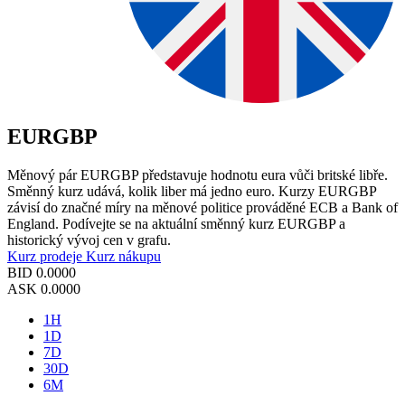
EURGBP
Měnový pár EURGBP představuje hodnotu eura vůči britské libře.
Směnný kurz udává, kolik liber má jedno euro. Kurzy EURGBP
závisí do značné míry na měnové politice prováděné ECB a Bank of
England. Podívejte se na aktuální směnný kurz EURGBP a
historický vývoj cen v grafu.
Kurz prodeje
Kurz nákupu
BID
0.0000
ASK
0.0000
1H
1D
7D
30D
6M