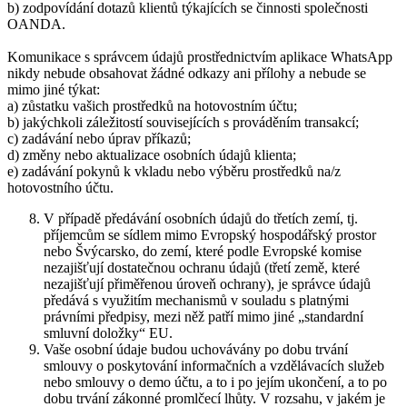
b) zodpovídání dotazů klientů týkajících se činnosti společnosti
OANDA.
Komunikace s správcem údajů prostřednictvím aplikace WhatsApp
nikdy nebude obsahovat žádné odkazy ani přílohy a nebude se
mimo jiné týkat:
a) zůstatku vašich prostředků na hotovostním účtu;
b) jakýchkoli záležitostí souvisejících s prováděním transakcí;
c) zadávání nebo úprav příkazů;
d) změny nebo aktualizace osobních údajů klienta;
e) zadávání pokynů k vkladu nebo výběru prostředků na/z
hotovostního účtu.
V případě předávání osobních údajů do třetích zemí, tj.
příjemcům se sídlem mimo Evropský hospodářský prostor
nebo Švýcarsko, do zemí, které podle Evropské komise
nezajišťují dostatečnou ochranu údajů (třetí země, které
nezajišťují přiměřenou úroveň ochrany), je správce údajů
předává s využitím mechanismů v souladu s platnými
právními předpisy, mezi něž patří mimo jiné „standardní
smluvní doložky“ EU.
Vaše osobní údaje budou uchovávány po dobu trvání
smlouvy o poskytování informačních a vzdělávacích služeb
nebo smlouvy o demo účtu, a to i po jejím ukončení, a to po
dobu trvání zákonné promlčecí lhůty. V rozsahu, v jakém je