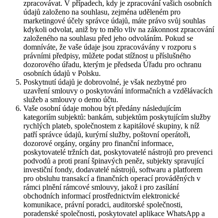
zpracovávat. V případech, kdy je zpracování vašich osobních
údajů založeno na souhlasu, zejména uděleném pro
marketingové účely správce údajů, máte právo svůj souhlas
kdykoli odvolat, aniž by to mělo vliv na zákonnost zpracování
založeného na souhlasu před jeho odvoláním. Pokud se
domníváte, že vaše údaje jsou zpracovávány v rozporu s
právními předpisy, můžete podat stížnost u příslušného
dozorového úřadu, kterým je předseda Úřadu pro ochranu
osobních údajů v Polsku.
Poskytnutí údajů je dobrovolné, je však nezbytné pro
uzavření smlouvy o poskytování informačních a vzdělávacích
služeb a smlouvy o demo účtu.
Vaše osobní údaje mohou být předány následujícím
kategoriím subjektů: bankám, subjektům poskytujícím služby
rychlých plateb, společnostem z kapitálové skupiny, k níž
patří správce údajů, kurýrní služby, poštovní operátoři,
dozorové orgány, orgány pro finanční informace,
poskytovatelé tržních dat, poskytovatelé nástrojů pro prevenci
podvodů a proti praní špinavých peněz, subjekty spravující
investiční fondy, dodavatelé nástrojů, softwaru a platforem
pro obsluhu transakcí a finančních operací prováděných v
rámci plnění rámcové smlouvy, jakož i pro zasílání
obchodních informací prostřednictvím elektronické
komunikace, právní poradci, auditorské společnosti,
poradenské společnosti, poskytovatel aplikace WhatsApp a