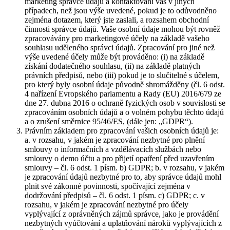
marketing správce údajů a kontaktování vás v jiných
případech, než jsou výše uvedené, pokud je to odůvodněno
zejména dotazem, který jste zaslali, a rozsahem obchodní
činnosti správce údajů. Vaše osobní údaje mohou být rovněž
zpracovávány pro marketingové účely na základě vašeho
souhlasu uděleného správci údajů. Zpracování pro jiné než
výše uvedené účely může být prováděno: (i) na základě
získání dodatečného souhlasu, (ii) na základě platných
právních předpisů, nebo (iii) pokud je to slučitelné s účelem,
pro který byly osobní údaje původně shromážděny (čl. 6 odst.
4 nařízení Evropského parlamentu a Rady (EU) 2016/679 ze
dne 27. dubna 2016 o ochraně fyzických osob v souvislosti se
zpracováním osobních údajů a o volném pohybu těchto údajů
a o zrušení směrnice 95/46/ES, (dále jen: „GDPR“).
Právním základem pro zpracování vašich osobních údajů je:
a. v rozsahu, v jakém je zpracování nezbytné pro plnění
smlouvy o informačních a vzdělávacích službách nebo
smlouvy o demo účtu a pro přijetí opatření před uzavřením
smlouvy – čl. 6 odst. 1 písm. b) GDPR; b. v rozsahu, v jakém
je zpracování údajů nezbytné pro to, aby správce údajů mohl
plnit své zákonné povinnosti, spočívající zejména v
dodržování předpisů – čl. 6 odst. 1 písm. c) GDPR; c. v
rozsahu, v jakém je zpracování nezbytné pro účely
vyplývající z oprávněných zájmů správce, jako je provádění
nezbytných vyúčtování a uplatňování nároků vyplývajících z