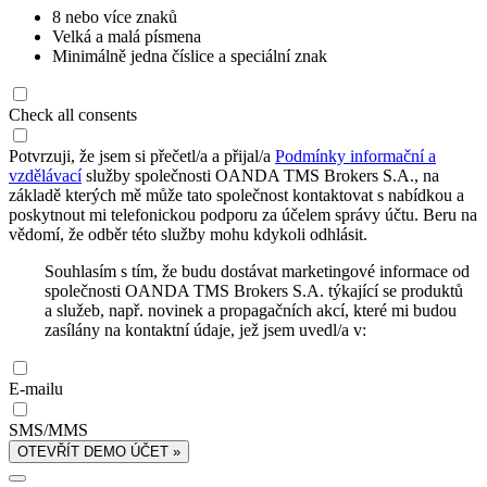
8 nebo více znaků
Velká a malá písmena
Minimálně jedna číslice a speciální znak
Check all consents
Potvrzuji, že jsem si přečetl/a a přijal/a
Podmínky informační a
vzdělávací
služby společnosti OANDA TMS Brokers S.A., na
základě kterých mě může tato společnost kontaktovat s nabídkou a
poskytnout mi telefonickou podporu za účelem správy účtu. Beru na
vědomí, že odběr této služby mohu kdykoli odhlásit.
Souhlasím s tím, že budu dostávat marketingové informace od
společnosti OANDA TMS Brokers S.A. týkající se produktů
a služeb, např. novinek a propagačních akcí, které mi budou
zasílány na kontaktní údaje, jež jsem uvedl/a v:
E-mailu
SMS/MMS
OTEVŘÍT DEMO ÚČET »