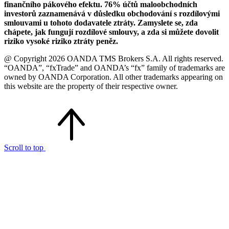
finančního pákového efektu. 76% účtů maloobchodních
investorů zaznamenává v důsledku obchodování s rozdílovými
smlouvami u tohoto dodavatele ztráty. Zamyslete se, zda
chápete, jak fungují rozdílové smlouvy, a zda si můžete dovolit
riziko vysoké riziko ztráty peněz.
@ Copyright 2026 OANDA TMS Brokers S.A. All rights reserved.
“OANDA”, “fxTrade” and OANDA’s “fx” family of trademarks are
owned by OANDA Corporation. All other trademarks appearing on
this website are the property of their respective owner.
Scroll to top