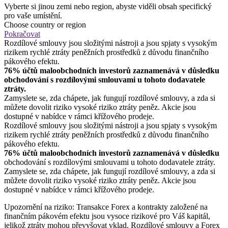
Vyberte si jinou zemi nebo region, abyste viděli obsah specifický
pro vaše umístění.
Choose country or region
Pokračovat
Rozdílové smlouvy jsou složitými nástroji a jsou spjaty s vysokým
rizikem rychlé ztráty peněžních prostředků z důvodu finančního
pákového efektu.
76% účtů maloobchodních investorů zaznamenává v důsledku
obchodování s rozdílovými smlouvami u tohoto dodavatele
ztráty.
Zamyslete se, zda chápete, jak fungují rozdílové smlouvy, a zda si
můžete dovolit riziko vysoké riziko ztráty peněz. Akcie jsou
dostupné v nabídce v rámci křížového prodeje.
Rozdílové smlouvy jsou složitými nástroji a jsou spjaty s vysokým
rizikem rychlé ztráty peněžních prostředků z důvodu finančního
pákového efektu.
76% účtů maloobchodních investorů zaznamenává v důsledku
obchodování s rozdílovými smlouvami u tohoto dodavatele ztráty.
Zamyslete se, zda chápete, jak fungují rozdílové smlouvy, a zda si
můžete dovolit riziko vysoké riziko ztráty peněz. Akcie jsou
dostupné v nabídce v rámci křížového prodeje.
Upozornění na riziko: Transakce Forex a kontrakty založené na
finančním pákovém efektu jsou vysoce rizikové pro Váš kapitál,
jelikož ztráty mohou převyšovat vklad. Rozdílové smlouvy a Forex