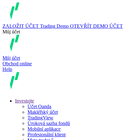
ZALOŽIT ÚČET
Trading
Demo
OTEVŘÍT DEMO ÚČET
Můj účet
Můj účet
Obchod online
Help
Investujte
Účet Oanda
Makléřský účet
TradingView
Úroková sazba fondů
Mobilní aplikace
Profesionální klient