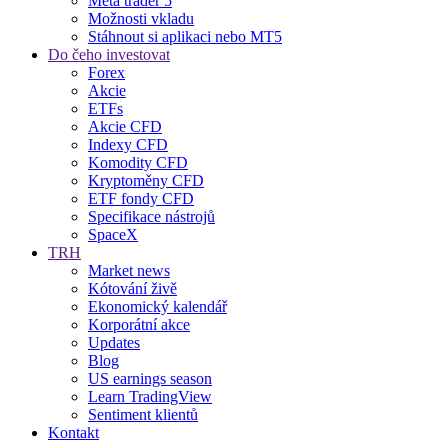
Meta trader 5
Možnosti vkladu
Stáhnout si aplikaci nebo MT5
Do čeho investovat
Forex
Akcie
ETFs
Akcie CFD
Indexy CFD
Komodity CFD
Kryptoměny CFD
ETF fondy CFD
Specifikace nástrojů
SpaceX
TRH
Market news
Kótování živě
Ekonomický kalendář
Korporátní akce
Updates
Blog
US earnings season
Learn TradingView
Sentiment klientů
Kontakt