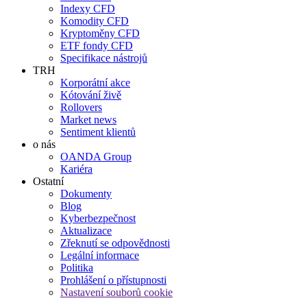
Indexy CFD
Komodity CFD
Kryptoměny CFD
ETF fondy CFD
Specifikace nástrojů
TRH
Korporátní akce
Kótování živě
Rollovers
Market news
Sentiment klientů
o nás
OANDA Group
Kariéra
Ostatní
Dokumenty
Blog
Kyberbezpečnost
Aktualizace
Zřeknutí se odpovědnosti
Legální informace
Politika
Prohlášení o přístupnosti
Nastavení souborů cookie