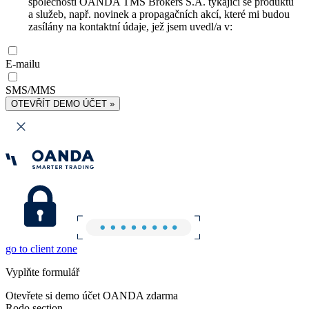
společnosti OANDA TMS Brokers S.A. týkající se produktů
a služeb, např. novinek a propagačních akcí, které mi budou
zasílány na kontaktní údaje, jež jsem uvedl/a v:
E-mailu
SMS/MMS
OTEVŘÍT DEMO ÚČET »
go to client zone
Vyplňte formulář
Otevřete si demo účet OANDA zdarma
Rodo section