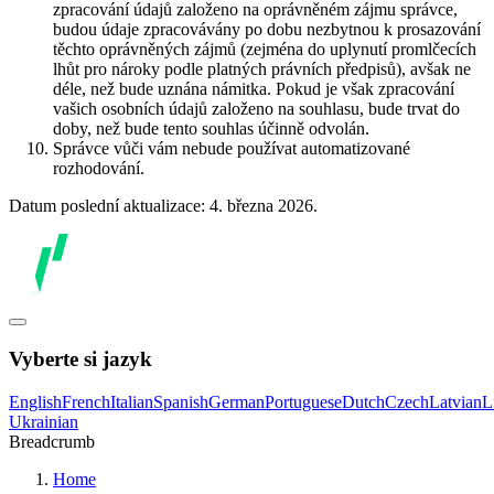
zpracování údajů založeno na oprávněném zájmu správce,
budou údaje zpracovávány po dobu nezbytnou k prosazování
těchto oprávněných zájmů (zejména do uplynutí promlčecích
lhůt pro nároky podle platných právních předpisů), avšak ne
déle, než bude uznána námitka. Pokud je však zpracování
vašich osobních údajů založeno na souhlasu, bude trvat do
doby, než bude tento souhlas účinně odvolán.
Správce vůči vám nebude používat automatizované
rozhodování.
Datum poslední aktualizace: 4. března 2026.
Vyberte si jazyk
English
French
Italian
Spanish
German
Portuguese
Dutch
Czech
Latvian
L
Ukrainian
Breadcrumb
Home