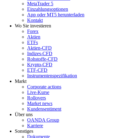
MetaTrader 5
Einzahlungsoptionen
App oder MT5 herunterladen
Kontakt
Wo Sie investieren
Forex
Aktien
ETFs
Aktien-CFD
Indizes-CFD
Rohstoffe-CFD
Krypto-CFD
ETF-CFD
Instrumentenspezifikation
Markt
Corporate actions
Live-Kurse
Rollovers
Market news
Kundensentiment
Über uns
OANDA Group
Karriere
Sonstiges
Dokumente