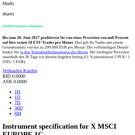
Markt
shares
Zeitlich begrenztes Angebot:
Bis zum 30. Juni 2027 profitieren Sie von einer Provision von null Prozent
auf Ihre ersten 10 ETF-Trades pro Monat.
Dies gilt für Trades mit einem
Gesamtumsatz von bis zu 200.000 EUR pro Monat. Die vollständigen Details
finden Sie i
n den Teilnahmebedingungen der Aktion
. Die niedrigste Provision
innerhalb der 30 Tage vor diesem Angebot betrug 0,1 % (mindestens 5 PLN / 1
USD / 1 EUR).
Verkaufen
Kaufen
BID
0.0000
ASK
0.0000
1H
1D
7D
30D
6M
Instrument specification for X MSCI
EUROPE 1C