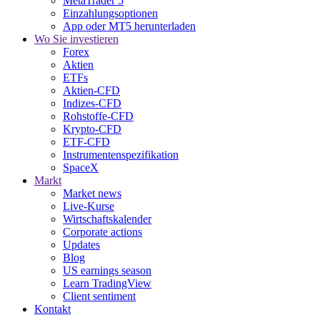
MetaTrader 5
Einzahlungsoptionen
App oder MT5 herunterladen
Wo Sie investieren
Forex
Aktien
ETFs
Aktien-CFD
Indizes-CFD
Rohstoffe-CFD
Krypto-CFD
ETF-CFD
Instrumentenspezifikation
SpaceX
Markt
Market news
Live-Kurse
Wirtschaftskalender
Corporate actions
Updates
Blog
US earnings season
Learn TradingView
Client sentiment
Kontakt