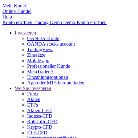
Mein Konto
Online-Handel
Help
Konto eröffnen
Trading
Demo
Demo-Konto eröffnen
Investieren
OANDA-Konto
OANDA stocks account
TradingView
Zinssätze
Mobile app
Professioneller Kunde
MetaTrader 5
Einzahlungsoptionen
App oder MT5 herunterladen
Wo Sie investieren
Forex
Aktien
ETFs
Aktien-CFD
Indizes-CFD
Rohstoffe-CFD
Krypto-CFD
ETF-CFD