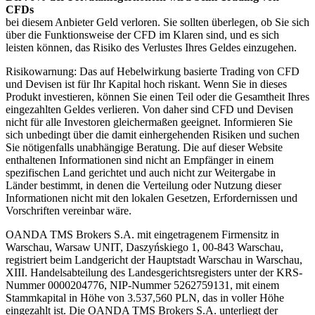
CFDs
bei diesem Anbieter Geld verloren. Sie sollten überlegen, ob Sie sich
über die Funktionsweise der CFD im Klaren sind, und es sich
leisten können, das Risiko des Verlustes Ihres Geldes einzugehen.
Risikowarnung: Das auf Hebelwirkung basierte Trading von CFD
und Devisen ist für Ihr Kapital hoch riskant. Wenn Sie in dieses
Produkt investieren, können Sie einen Teil oder die Gesamtheit Ihres
eingezahlten Geldes verlieren. Von daher sind CFD und Devisen
nicht für alle Investoren gleichermaßen geeignet. Informieren Sie
sich unbedingt über die damit einhergehenden Risiken und suchen
Sie nötigenfalls unabhängige Beratung. Die auf dieser Website
enthaltenen Informationen sind nicht an Empfänger in einem
spezifischen Land gerichtet und auch nicht zur Weitergabe in
Länder bestimmt, in denen die Verteilung oder Nutzung dieser
Informationen nicht mit den lokalen Gesetzen, Erfordernissen und
Vorschriften vereinbar wäre.
OANDA TMS Brokers S.A. mit eingetragenem Firmensitz in
Warschau, Warsaw UNIT, Daszyńskiego 1, 00-843 Warschau,
registriert beim Landgericht der Hauptstadt Warschau in Warschau,
XIII. Handelsabteilung des Landesgerichtsregisters unter der KRS-
Nummer 0000204776, NIP-Nummer 5262759131, mit einem
Stammkapital in Höhe von 3.537,560 PLN, das in voller Höhe
eingezahlt ist. Die OANDA TMS Brokers S.A. unterliegt der