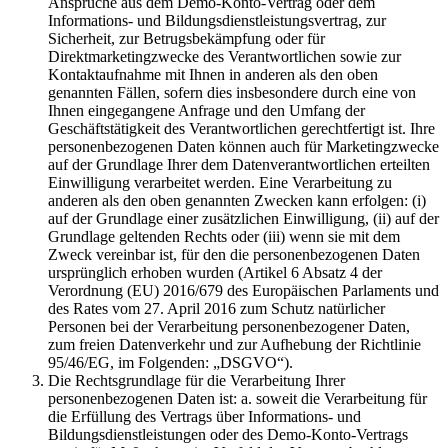
Ansprüche aus dem Demo-Konto-Vertrag oder dem
Informations- und Bildungsdienstleistungsvertrag, zur
Sicherheit, zur Betrugsbekämpfung oder für
Direktmarketingzwecke des Verantwortlichen sowie zur
Kontaktaufnahme mit Ihnen in anderen als den oben
genannten Fällen, sofern dies insbesondere durch eine von
Ihnen eingegangene Anfrage und den Umfang der
Geschäftstätigkeit des Verantwortlichen gerechtfertigt ist. Ihre
personenbezogenen Daten können auch für Marketingzwecke
auf der Grundlage Ihrer dem Datenverantwortlichen erteilten
Einwilligung verarbeitet werden. Eine Verarbeitung zu
anderen als den oben genannten Zwecken kann erfolgen: (i)
auf der Grundlage einer zusätzlichen Einwilligung, (ii) auf der
Grundlage geltenden Rechts oder (iii) wenn sie mit dem
Zweck vereinbar ist, für den die personenbezogenen Daten
ursprünglich erhoben wurden (Artikel 6 Absatz 4 der
Verordnung (EU) 2016/679 des Europäischen Parlaments und
des Rates vom 27. April 2016 zum Schutz natürlicher
Personen bei der Verarbeitung personenbezogener Daten,
zum freien Datenverkehr und zur Aufhebung der Richtlinie
95/46/EG, im Folgenden: „DSGVO“).
Die Rechtsgrundlage für die Verarbeitung Ihrer
personenbezogenen Daten ist: a. soweit die Verarbeitung für
die Erfüllung des Vertrags über Informations- und
Bildungsdienstleistungen oder des Demo-Konto-Vertrags