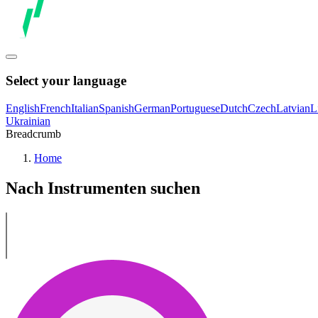
Select your language
English
French
Italian
Spanish
German
Portuguese
Dutch
Czech
Latvian
L
Ukrainian
Breadcrumb
Home
Nach Instrumenten suchen