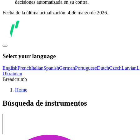
decisiones automatizada en su contra.
Fecha de la última actualización: 4 de marzo de 2026.
Select your language
English
French
Italian
Spanish
German
Portuguese
Dutch
Czech
Latvian
L
Ukrainian
Breadcrumb
Home
Búsqueda de instrumentos