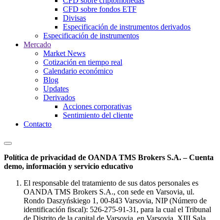
CFD sobre criptomonedas
CFD sobre fondos ETF
Divisas
Especificación de instrumentos derivados
Especificación de instrumentos
Mercado
Market News
Cotización en tiempo real
Calendario económico
Blog
Updates
Derivados
Acciones corporativas
Sentimiento del cliente
Contacto
Política de privacidad de OANDA TMS Brokers S.A. – Cuenta
demo, información y servicio educativo
El responsable del tratamiento de sus datos personales es
OANDA TMS Brokers S.A., con sede en Varsovia, ul.
Rondo Daszyńskiego 1, 00-843 Varsovia, NIP (Número de
identificación fiscal): 526-275-91-31, para la cual el Tribunal
de Distrito de la capital de Varsovia, en Varsovia, XIII Sala