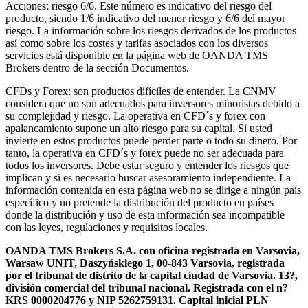
Acciones: riesgo 6/6. Este número es indicativo del riesgo del
producto, siendo 1/6 indicativo del menor riesgo y 6/6 del mayor
riesgo. La información sobre los riesgos derivados de los productos
así como sobre los costes y tarifas asociados con los diversos
servicios está disponible en la página web de OANDA TMS
Brokers dentro de la sección Documentos.
CFDs y Forex: son productos difíciles de entender. La CNMV
considera que no son adecuados para inversores minoristas debido a
su complejidad y riesgo. La operativa en CFD´s y forex con
apalancamiento supone un alto riesgo para su capital. Si usted
invierte en estos productos puede perder parte o todo su dinero. Por
tanto, la operativa en CFD´s y forex puede no ser adecuada para
todos los inversores. Debe estar seguro y entender los riesgos que
implican y si es necesario buscar asesoramiento independiente. La
información contenida en esta página web no se dirige a ningún país
específico y no pretende la distribución del producto en países
donde la distribución y uso de esta información sea incompatible
con las leyes, regulaciones y requisitos locales.
OANDA TMS Brokers S.A. con oficina registrada en Varsovia,
Warsaw UNIT, Daszyńskiego 1, 00-843 Varsovia, registrada
por el tribunal de distrito de la capital ciudad de Varsovia. 13?,
división comercial del tribunal nacional. Registrada con el n?
KRS 0000204776 y NIP 5262759131. Capital inicial PLN