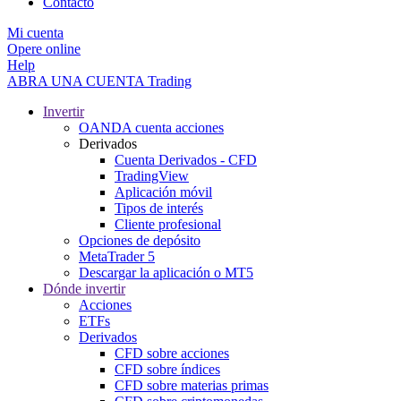
Contacto
Mi cuenta
Opere online
Help
ABRA UNA CUENTA
Trading
Invertir
OANDA cuenta acciones
Derivados
Cuenta Derivados - CFD
TradingView
Aplicación móvil
Tipos de interés
Cliente profesional
Opciones de depósito
MetaTrader 5
Descargar la aplicación o MT5
Dónde invertir
Acciones
ETFs
Derivados
CFD sobre acciones
CFD sobre índices
CFD sobre materias primas