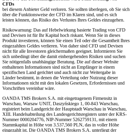
CFDs
bei diesem Anbieter Geld verloren. Sie sollten überlegen, ob Sie sich
über die Funktionsweise der CFD im Klaren sind, und es sich
leisten können, das Risiko des Verlustes Ihres Geldes einzugehen.
Risikowarnung: Das auf Hebelwirkung basierte Trading von CFD
und Devisen ist für Ihr Kapital hoch riskant. Wenn Sie in dieses
Produkt investieren, können Sie einen Teil oder die Gesamtheit Ihres
eingezahlten Geldes verlieren. Von daher sind CFD und Devisen
nicht für alle Investoren gleichermaßen geeignet. Informieren Sie
sich unbedingt über die damit einhergehenden Risiken und suchen
Sie nötigenfalls unabhängige Beratung. Die auf dieser Website
enthaltenen Informationen sind nicht an Empfänger in einem
spezifischen Land gerichtet und auch nicht zur Weitergabe in
Länder bestimmt, in denen die Verteilung oder Nutzung dieser
Informationen nicht mit den lokalen Gesetzen, Erfordernissen und
Vorschriften vereinbar wäre.
OANDA TMS Brokers S.A. mit eingetragenem Firmensitz in
Warschau, Warsaw UNIT, Daszyńskiego 1, 00-843 Warschau,
registriert beim Landgericht der Hauptstadt Warschau in Warschau,
XIII. Handelsabteilung des Landesgerichtsregisters unter der KRS-
Nummer 0000204776, NIP-Nummer 5262759131, mit einem
Stammkapital in Höhe von 3.537,560 PLN, das in voller Höhe
eingezahlt ist. Die OANDA TMS Brokers S.A. unterliegt der