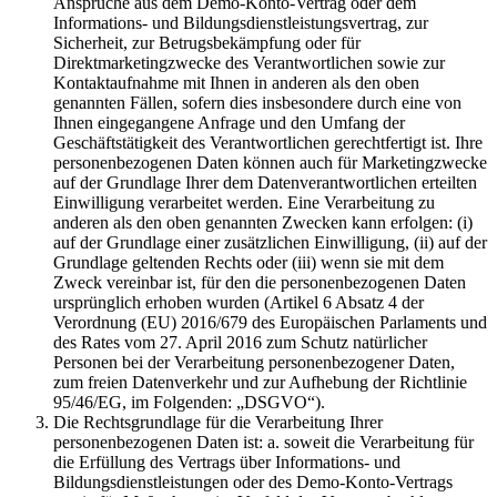
Ansprüche aus dem Demo-Konto-Vertrag oder dem
Informations- und Bildungsdienstleistungsvertrag, zur
Sicherheit, zur Betrugsbekämpfung oder für
Direktmarketingzwecke des Verantwortlichen sowie zur
Kontaktaufnahme mit Ihnen in anderen als den oben
genannten Fällen, sofern dies insbesondere durch eine von
Ihnen eingegangene Anfrage und den Umfang der
Geschäftstätigkeit des Verantwortlichen gerechtfertigt ist. Ihre
personenbezogenen Daten können auch für Marketingzwecke
auf der Grundlage Ihrer dem Datenverantwortlichen erteilten
Einwilligung verarbeitet werden. Eine Verarbeitung zu
anderen als den oben genannten Zwecken kann erfolgen: (i)
auf der Grundlage einer zusätzlichen Einwilligung, (ii) auf der
Grundlage geltenden Rechts oder (iii) wenn sie mit dem
Zweck vereinbar ist, für den die personenbezogenen Daten
ursprünglich erhoben wurden (Artikel 6 Absatz 4 der
Verordnung (EU) 2016/679 des Europäischen Parlaments und
des Rates vom 27. April 2016 zum Schutz natürlicher
Personen bei der Verarbeitung personenbezogener Daten,
zum freien Datenverkehr und zur Aufhebung der Richtlinie
95/46/EG, im Folgenden: „DSGVO“).
Die Rechtsgrundlage für die Verarbeitung Ihrer
personenbezogenen Daten ist: a. soweit die Verarbeitung für
die Erfüllung des Vertrags über Informations- und
Bildungsdienstleistungen oder des Demo-Konto-Vertrags