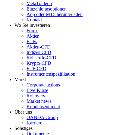
MetaTrader 5
Einzahlungsoptionen
App oder MT5 herunterladen
Kontakt
Wo Sie investieren
Forex
Aktien
ETFs
Aktien-CFD
Indizes-CFD
Rohstoffe-CFD
Krypto-CFD
ETF-CFD
Instrumentenspezifikation
Markt
Corporate actions
Live-Kurse
Rollovers
Market news
Kundensentiment
Über uns
OANDA Group
Karriere
Sonstiges
Dokumente