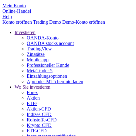
Mein Konto
Online-Handel
Help
Konto eröffnen
Trading
Demo
Demo-Konto eröffnen
Investieren
OANDA-Konto
OANDA stocks account
TradingView
Zinssätze
Mobile app
Professioneller Kunde
MetaTrader 5
Einzahlungsoptionen
App oder MT5 herunterladen
Wo Sie investieren
Forex
Aktien
ETFs
Aktien-CFD
Indizes-CFD
Rohstoffe-CFD
Krypto-CFD
ETF-CFD