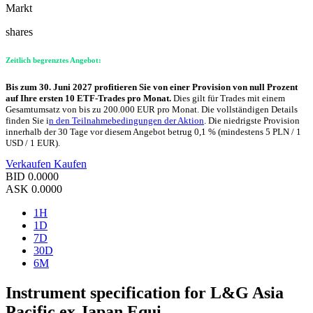
Markt
shares
Zeitlich begrenztes Angebot:
Bis zum 30. Juni 2027 profitieren Sie von einer Provision von null Prozent
auf Ihre ersten 10 ETF-Trades pro Monat.
Dies gilt für Trades mit einem
Gesamtumsatz von bis zu 200.000 EUR pro Monat. Die vollständigen Details
finden Sie i
n den Teilnahmebedingungen der Aktion
. Die niedrigste Provision
innerhalb der 30 Tage vor diesem Angebot betrug 0,1 % (mindestens 5 PLN / 1
USD / 1 EUR).
Verkaufen
Kaufen
BID
0.0000
ASK
0.0000
1H
1D
7D
30D
6M
Instrument specification for L&G Asia
Pacific ex Japan Equi