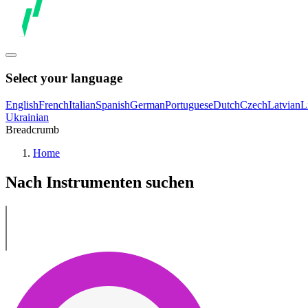
Select your language
English
French
Italian
Spanish
German
Portuguese
Dutch
Czech
Latvian
L
Ukrainian
Breadcrumb
Home
Nach Instrumenten suchen