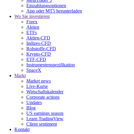
MetaTrader 5
Einzahlungsoptionen
App oder MT5 herunterladen
Wo Sie investieren
Forex
Aktien
ETFs
Aktien-CFD
Indizes-CFD
Rohstoffe-CFD
Krypto-CFD
ETF-CFD
Instrumentenspezifikation
SpaceX
Markt
Market news
Live-Kurse
Wirtschaftskalender
Corporate actions
Updates
Blog
US earnings season
Learn TradingView
Client sentiment
Kontakt