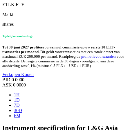
ETLK.ETF
Markt
shares
Tijdelijke aanbieding:
Tot 30 juni 2027 profiteert u van nul commissie op uw eerste 10 ETF-
transacties per maand.
Dit geldt voor transacties met een totale omzet van
maximaal EUR 200.000 per maand. Raadpleeg de
promotievoorwaarden
voor
alle details. De laagste commissie in de 30 dagen voorafgaand aan deze
aanbieding was 0,1% (minimaal 5 PLN / 1 USD / 1 EUR).
Verkopen
Kopen
BID
0.0000
ASK
0.0000
1H
1D
7D
30D
6M
Instrument specification for L&G Asia