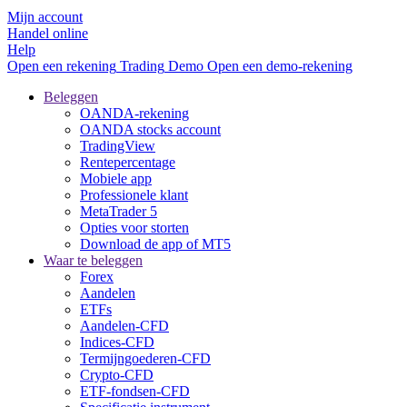
Mijn account
Handel online
Help
Open een rekening
Trading
Demo
Open een demo-rekening
Beleggen
OANDA-rekening
OANDA stocks account
TradingView
Rentepercentage
Mobiele app
Professionele klant
MetaTrader 5
Opties voor storten
Download de app of MT5
Waar te beleggen
Forex
Aandelen
ETFs
Aandelen-CFD
Indices-CFD
Termijngoederen-CFD
Crypto-CFD
ETF-fondsen-CFD