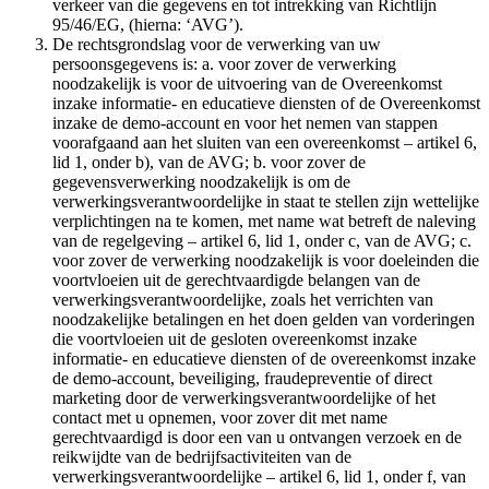
verkeer van die gegevens en tot intrekking van Richtlijn
95/46/EG, (hierna: ‘AVG’).
De rechtsgrondslag voor de verwerking van uw
persoonsgegevens is: a. voor zover de verwerking
noodzakelijk is voor de uitvoering van de Overeenkomst
inzake informatie- en educatieve diensten of de Overeenkomst
inzake de demo-account en voor het nemen van stappen
voorafgaand aan het sluiten van een overeenkomst – artikel 6,
lid 1, onder b), van de AVG; b. voor zover de
gegevensverwerking noodzakelijk is om de
verwerkingsverantwoordelijke in staat te stellen zijn wettelijke
verplichtingen na te komen, met name wat betreft de naleving
van de regelgeving – artikel 6, lid 1, onder c, van de AVG; c.
voor zover de verwerking noodzakelijk is voor doeleinden die
voortvloeien uit de gerechtvaardigde belangen van de
verwerkingsverantwoordelijke, zoals het verrichten van
noodzakelijke betalingen en het doen gelden van vorderingen
die voortvloeien uit de gesloten overeenkomst inzake
informatie- en educatieve diensten of de overeenkomst inzake
de demo-account, beveiliging, fraudepreventie of direct
marketing door de verwerkingsverantwoordelijke of het
contact met u opnemen, voor zover dit met name
gerechtvaardigd is door een van u ontvangen verzoek en de
reikwijdte van de bedrijfsactiviteiten van de
verwerkingsverantwoordelijke – artikel 6, lid 1, onder f, van