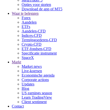
MetaTrader 5
Opties voor storten
Download de app of MT5
Waar te beleggen
Forex
Aandelen
ETFs
Aandelen-CFD
Indices-CFD
Termijngoederen-CFD
Crypto-CFD
ETF-fondsen-CFD
Specificatie instrument
SpaceX
Markt
Market news
Live-koersen
Economische agenda
Corporate actions
Updates
Blog
US earnings season
Learn TradingView
Client sentiment
Contact