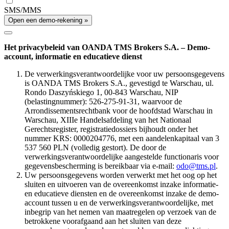
SMS/MMS
Open een demo-rekening »
Het privacybeleid van OANDA TMS Brokers S.A. – Demo-
account, informatie en educatieve dienst
De verwerkingsverantwoordelijke voor uw persoonsgegevens
is OANDA TMS Brokers S.A., gevestigd te Warschau, ul.
Rondo Daszyńskiego 1, 00-843 Warschau, NIP
(belastingnummer): 526-275-91-31, waarvoor de
Arrondissementsrechtbank voor de hoofdstad Warschau in
Warschau, XIIIe Handelsafdeling van het Nationaal
Gerechtsregister, registratiedossiers bijhoudt onder het
nummer KRS: 0000204776, met een aandelenkapitaal van 3
537 560 PLN (volledig gestort). De door de
verwerkingsverantwoordelijke aangestelde functionaris voor
gegevensbescherming is bereikbaar via e-mail:
odo@tms.pl
.
Uw persoonsgegevens worden verwerkt met het oog op het
sluiten en uitvoeren van de overeenkomst inzake informatie-
en educatieve diensten en de overeenkomst inzake de demo-
account tussen u en de verwerkingsverantwoordelijke, met
inbegrip van het nemen van maatregelen op verzoek van de
betrokkene voorafgaand aan het sluiten van deze