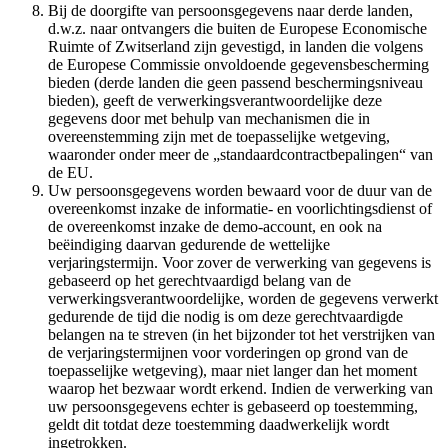
Bij de doorgifte van persoonsgegevens naar derde landen,
d.w.z. naar ontvangers die buiten de Europese Economische
Ruimte of Zwitserland zijn gevestigd, in landen die volgens
de Europese Commissie onvoldoende gegevensbescherming
bieden (derde landen die geen passend beschermingsniveau
bieden), geeft de verwerkingsverantwoordelijke deze
gegevens door met behulp van mechanismen die in
overeenstemming zijn met de toepasselijke wetgeving,
waaronder onder meer de „standaardcontractbepalingen“ van
de EU.
Uw persoonsgegevens worden bewaard voor de duur van de
overeenkomst inzake de informatie- en voorlichtingsdienst of
de overeenkomst inzake de demo-account, en ook na
beëindiging daarvan gedurende de wettelijke
verjaringstermijn. Voor zover de verwerking van gegevens is
gebaseerd op het gerechtvaardigd belang van de
verwerkingsverantwoordelijke, worden de gegevens verwerkt
gedurende de tijd die nodig is om deze gerechtvaardigde
belangen na te streven (in het bijzonder tot het verstrijken van
de verjaringstermijnen voor vorderingen op grond van de
toepasselijke wetgeving), maar niet langer dan het moment
waarop het bezwaar wordt erkend. Indien de verwerking van
uw persoonsgegevens echter is gebaseerd op toestemming,
geldt dit totdat deze toestemming daadwerkelijk wordt
ingetrokken.