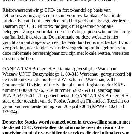
Risicowaarschuwing: CFD- en forex-handel op basis van
hefboomwerking zijn zeer riskant voor uw kapitaal. Als u in dit
product belegt, kunt u een deel of al het geld dat u belegt, verliezen.
Daarom zijn CFD en forex mogelijk niet geschikt voor alle
beleggers. Zorg ervoor dat u de risico's begrijpt en win indien nodig
onafhankelijk advies in. De informatie op deze website is niet
gericht aan ontvangers van een bepaald land en is niet bedoeld voor
verspreiding naar landen waar de verspreiding of het gebruik van
deze informatie onverenigbaar zou zijn met lokale wetten, vereisten
en voorschriften.
OANDA TMS Brokers S.A. statutair gevestigd te Warschau,
Warsaw UNIT, Daszyńskiego 1, 00-843 Warschau, geregistreerd bij
de rechtbank van de hoofdstad Warschau in Warschau, XIII
Commercial Division of the National Court Register onder KRS-
nummer 0000204776, NIP-nummer 5262759131, startkapitaal:
PLN 3.537.560 in zijn geheel betaald. OANDA TMS Brokers S.A.
staat onder toezicht van de Poolse Autoriteit Financieel Toezicht op
grond van een toestemming van 26 april 2004 (KPWiG-4021-54-
1/2004).
De service Stocks wordt aangeboden in cross-selling samen met
de dienst CFD. Gedetailleerde informatie over de risico's die
voortvloeien uit de verschillende services die deel uitmaken van