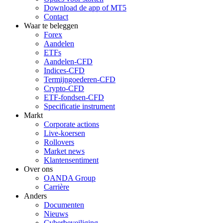
Download de app of MT5
Contact
Waar te beleggen
Forex
Aandelen
ETFs
Aandelen-CFD
Indices-CFD
Termijngoederen-CFD
Crypto-CFD
ETF-fondsen-CFD
Specificatie instrument
Markt
Corporate actions
Live-koersen
Rollovers
Market news
Klantensentiment
Over ons
OANDA Group
Carrière
Anders
Documenten
Nieuws
Cyberbeveiliging