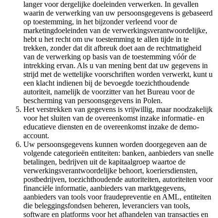
langer voor dergelijke doeleinden verwerken. In gevallen
waarin de verwerking van uw persoonsgegevens is gebaseerd
op toestemming, in het bijzonder verleend voor de
marketingdoeleinden van de verwerkingsverantwoordelijke,
hebt u het recht om uw toestemming te allen tijde in te
trekken, zonder dat dit afbreuk doet aan de rechtmatigheid
van de verwerking op basis van de toestemming vóór de
intrekking ervan. Als u van mening bent dat uw gegevens in
strijd met de wettelijke voorschriften worden verwerkt, kunt u
een klacht indienen bij de bevoegde toezichthoudende
autoriteit, namelijk de voorzitter van het Bureau voor de
bescherming van persoonsgegevens in Polen.
Het verstrekken van gegevens is vrijwillig, maar noodzakelijk
voor het sluiten van de overeenkomst inzake informatie- en
educatieve diensten en de overeenkomst inzake de demo-
account.
Uw persoonsgegevens kunnen worden doorgegeven aan de
volgende categorieën entiteiten: banken, aanbieders van snelle
betalingen, bedrijven uit de kapitaalgroep waartoe de
verwerkingsverantwoordelijke behoort, koeriersdiensten,
postbedrijven, toezichthoudende autoriteiten, autoriteiten voor
financiële informatie, aanbieders van marktgegevens,
aanbieders van tools voor fraudepreventie en AML, entiteiten
die beleggingsfondsen beheren, leveranciers van tools,
software en platforms voor het afhandelen van transacties en