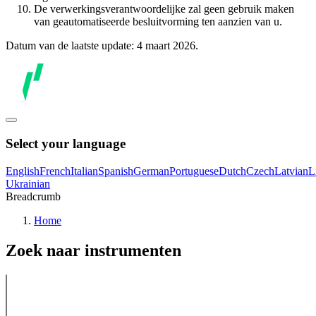
De verwerkingsverantwoordelijke zal geen gebruik maken
van geautomatiseerde besluitvorming ten aanzien van u.
Datum van de laatste update: 4 maart 2026.
Select your language
English
French
Italian
Spanish
German
Portuguese
Dutch
Czech
Latvian
L
Ukrainian
Breadcrumb
Home
Zoek naar instrumenten