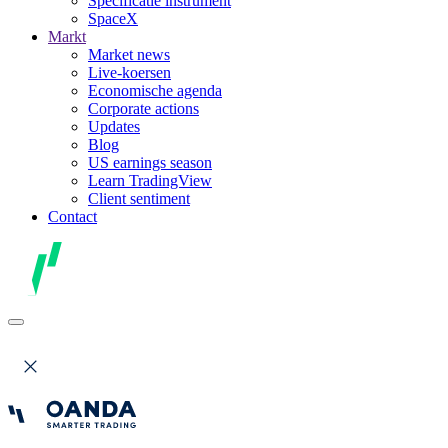
Specificatie instrument
SpaceX
Markt
Market news
Live-koersen
Economische agenda
Corporate actions
Updates
Blog
US earnings season
Learn TradingView
Client sentiment
Contact