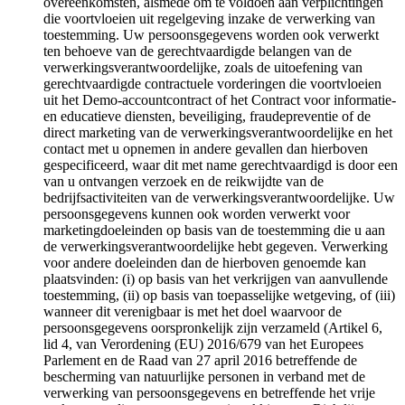
overeenkomsten, alsmede om te voldoen aan verplichtingen
die voortvloeien uit regelgeving inzake de verwerking van
toestemming. Uw persoonsgegevens worden ook verwerkt
ten behoeve van de gerechtvaardigde belangen van de
verwerkingsverantwoordelijke, zoals de uitoefening van
gerechtvaardigde contractuele vorderingen die voortvloeien
uit het Demo-accountcontract of het Contract voor informatie-
en educatieve diensten, beveiliging, fraudepreventie of de
direct marketing van de verwerkingsverantwoordelijke en het
contact met u opnemen in andere gevallen dan hierboven
gespecificeerd, waar dit met name gerechtvaardigd is door een
van u ontvangen verzoek en de reikwijdte van de
bedrijfsactiviteiten van de verwerkingsverantwoordelijke. Uw
persoonsgegevens kunnen ook worden verwerkt voor
marketingdoeleinden op basis van de toestemming die u aan
de verwerkingsverantwoordelijke hebt gegeven. Verwerking
voor andere doeleinden dan de hierboven genoemde kan
plaatsvinden: (i) op basis van het verkrijgen van aanvullende
toestemming, (ii) op basis van toepasselijke wetgeving, of (iii)
wanneer dit verenigbaar is met het doel waarvoor de
persoonsgegevens oorspronkelijk zijn verzameld (Artikel 6,
lid 4, van Verordening (EU) 2016/679 van het Europees
Parlement en de Raad van 27 april 2016 betreffende de
bescherming van natuurlijke personen in verband met de
verwerking van persoonsgegevens en betreffende het vrije